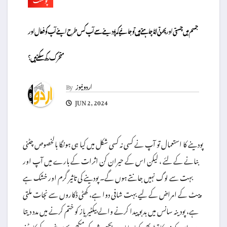
جسم میں چستی اور پھرتی لانا چاہتے ہیں تو جانیے کہ پودینے سے آپ کس طرح اپنے آپ کو فعال اور
متحرک رکھ سکتے ہیں؟
اردو نیوز
By
JUN 2, 2024
پودینے کا استعمال تو آپ نے کسی نہ کسی شکل میں کیا ہی ہونگا بالخصوص چٹنی
بنانے کے لئے ، لیکن اس کے حیران کن اثرات کے بارے میں آپ اور
بہت سے لوگ نہیں جانتے ہوں گے۔ پودینے کی تاثیر گرم اور خشک ہے
پیٹ کے امراض کے لیے بہت شافی دوا ہے، کھٹی ڈکاروں سے نجات ملتی
ہے، پودینہ سانس میں بدبو پیدا کرنے والے بیکٹیریاز کو ختم کرنے میں مدد دیتا
ہے، اس کو زہر کا توڑ بھی کہا جاتا ہے بچھو شہد کی مکھی بھڑ وغیرہ کے کاٹنے