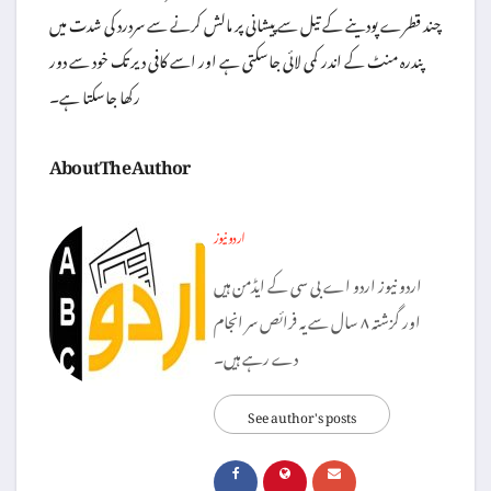
چند قطرے پودینے کے تیل سے پیشانی پر مالش کرنے سے سردرد کی شدت میں
پندرہ منٹ کے اندر کمی لائی جاسکتی ہے اور اسے کافی دیر تک خود سے دور
رکھا جاسکتا ہے۔
About The Author
اردو نیوز
اردو نیوز اردو اے بی سی کے ایڈمن ہیں
اور گزشتہ ۸ سال سے یہ فرائص سر انجام
دے رہے ہیں۔
See author's posts