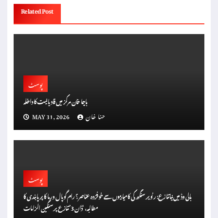
Related Post
پوسٹ
باچا خان مرکز میں قادیانیت کا داخلہ
حنا خان
MAY 31, 2026
پوسٹ
بالی وڈ میں نیا تنازع: رنویر سنگھ کی کامیابیوں سے خوفزدہ عناصر؟ رام گوپال ورما کا پر پابندی کا
مطالبہ، ‘ڈان 3’ تنازع پر سنگین الزامات