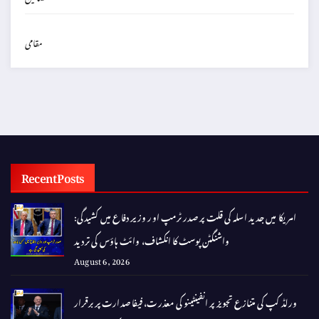
مقامی
Recent Posts
امریکا میں جدید اسلہ کی قلت پر صدر ٹرمپ اور وزیر دفاع میں کشیدگی:
واشنگٹن پوسٹ کا انکشاف، وائٹ ہاؤس کی تردید
August 6, 2026
ورلڈ کپ کی متنازع تجویز پر انفینٹینو کی معذرت، فیفا صدارت پر برقرار