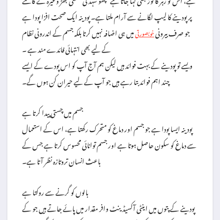
پر پودینے کا لیپ لگانے سے آرام ملتا ہے۔ پودینہ ایک صحت افزا پودا ہے
جو صرف بیرونی
میں ہی اضافہ نہیں کرتا بلکہ جسم کے اندرونی نظام
خوبصورتی
کے لیے بھی انتہائی فائدے مند ہے ۔
ویسے تو پودینے کے بہت فوائد ہیں لیکن ہم آج آپ کو اس پودے کے ایسے
چند اہم فوائد بتا رہے ہیں جو آپ کے لیے حیران کن ہوں گے۔
جسم میں چستی پیدا کرتا ہے
پودینہ ایسا پودا ہے جو جسم اور دماغ کو متحرک رکھتا ہے، اس کے استعمال
سے دماغ کو سکون حاصل ہوتا ہے اور جسم توانائی محسوس کرتا ہے جس کے
باعث انسان تروتازہ نظر آتا ہے۔
بالوں کو گرنے سے روکتا ہے
پودینے کے پتوں میں اینٹی آکسیڈینٹ وافر مقدار میں پائے جاتے ہیں جو کے