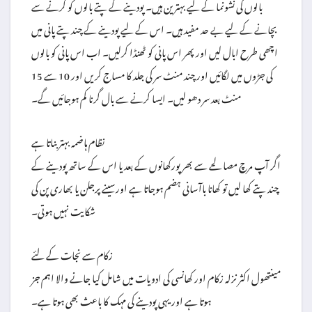
بالوں کی نشونما کے لیے بہترین ہیں۔ پودینے کے پتے بالوں کو گرنے سے
بچانے کے لیے بے حد مفید ہیں۔ اس کے لیے پودینے کے چند پتے پانی میں
اچھی طرح ابال لیں اور پھر اس پانی کو ٹھنڈا کرلیں۔ اب اس پانی کو بالوں
کی جڑوں میں لگائیں اور چند منٹ سر کی جلد کا مساج کریں اور 10 سے 15
منٹ بعد سر دھو لیں۔ ایسا کرنے سے بال گرنا کم ہوجائیں گے۔
نظام ہاضمہ بہتر بناتا ہے
اگر آپ مرچ مصالحے سے بھر پورکھانوں کے بعد یا اس کے ساتھ پودینے کے
چند پتے کھا لیں تو کھانا باآسانی ہضم ہوجاتا ہے اورسینے پرجلن یا بھاری پن کی
شکایت نہیں ہوتی۔
زکام سے نجات کے لئے
مینتھول اکثر نزلہ زکام اور کھانسی کی ادویات میں شامل کیا جانے والا اہم جز
ہوتا ہے اور یہی پودینے کی مہک کا باعث بھی ہوتا ہے۔