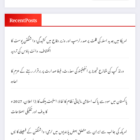
Recent Posts
امریکا میں جدید اسلہ کی قلت پر صدر ٹرمپ اور وزیر دفاع میں کشیدگی: واشنگٹن پوسٹ کا
انکشاف، وائٹ ہاؤس کی تردید
ورلڈ کپ کی متنازع تجویز پر انفینٹینو کی معذرت، فیفا صدارت پر برقرار رہنے کے عزم کا
اعادہ
پاکستان میں سود سے پاک اسلامی مالیاتی نظام کا نفاذ: اسٹیٹ بینک کا بڑا اعلان، 2027ء
کا ہدف اور تکنیکی اصلاحات
امریکہ کی جانب سے ایران سے متعلق بعض پابندیوں میں نرمی: واشنگٹن کے فیصلے کا پس