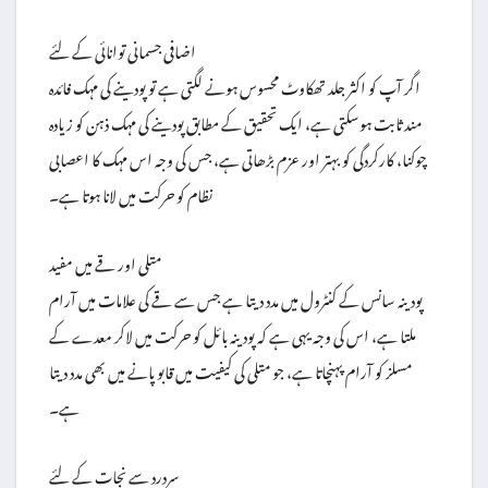
اضافی جسمانی توانائی کے لئے
اگر آپ کو اکثر جلد تھکاوٹ محسوس ہونے لگتی ہے تو پودینے کی مہک فائدہ
مند ثابت ہوسکتی ہے، ایک تحقیق کے مطابق پودینے کی مہک ذہن کو زیادہ
چوکنا، کارکردگی کو بہتر اور عزم بڑھاتی ہے، جس کی وجہ اس مہک کا اعصابی
نظام کو حرکت میں لانا ہوتا ہے۔
متلی اور قے میں مفید
پودینہ سانس کے کنٹرول میں مدد دیتا ہے جس سے قے کی علامات میں آرام
ملتا ہے، اس کی وجہ یہی ہے کہ پودینہ بائل کو حرکت میں لاکر معدے کے
مسلز کو آرام پہنچاتا ہے، جو متلی کی کیفیت میں قابو پانے میں بھی مدد دیتا
ہے۔
سردرد سے نجات کے لئے