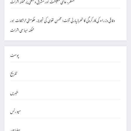
منظر، عالمی معیشت اور مشرق وسطیٰ پر ممکنہ اثرات
وفاقی وزراء کی کارکردگی کا تھرڈ پارٹی آڈٹ: محسن نقوی کی تجویز، حکومتی ترجیحات اور
ممکنہ سیاسی اثرات
پوسٹ
تفریح
خبریں
سپورٹس
مضامین