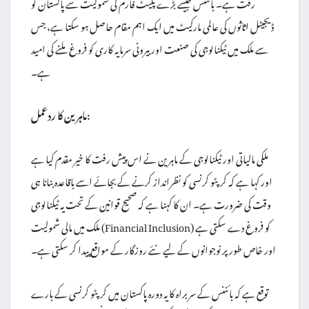
رفت ہے۔ بائننس جیسے بڑے پلیٹ فارم کی شمولیت سے پاکستان کو
ڈیجیٹل اثاثوں کی عالمی مارکیٹ میں ایک اہم مقام حاصل ہو سکتا ہے، جس
سے ملک میں ٹیکنالوجی کی صنعت اور بیرونی سرمایہ کاری کو فروغ ملنے کی امید
ہے۔
ماہرین کا ردعمل:
ملکی مالیاتی اور ٹیکنالوجی کے ماہرین نے اس پیش رفت کا خیر مقدم کیا ہے
اور کہا ہے کہ کرپٹو کرنسی کو نظرانداز کرنے کے بجائے اسے باقاعدہ بنانا ہی
وقت کی ضرورت ہے۔ ان کا کہنا ہے کہ صحیح قوانین کے تحت یہ ٹیکنالوجی
ملک میں مالی شمولیت (Financial Inclusion) کو فروغ دے سکتی ہے
اور خاص طور پر نوجوانوں کے لیے نئے روزگار کے مواقع پیدا کر سکتی ہے۔
توقع ہے کہ بائننس کے سربراہ کا یہ دورہ پاکستان میں کرپٹو کرنسی کے بارے