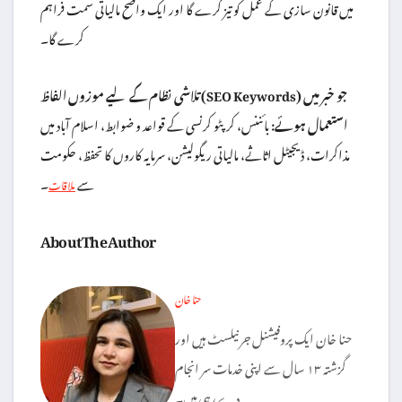
میں قانون سازی کے عمل کو تیز کرے گا اور ایک واضح مالیاتی سمت فراہم
کرے گا۔
تلاشی نظام کے لیے موزوں الفاظ (SEO Keywords) جو خبر میں
استعمال ہوئے:
بائننس، کرپٹو کرنسی کے قواعد و ضوابط، اسلام آباد میں
مذاکرات، ڈیجیٹل اثاثے، مالیاتی ریگولیشن، سرمایہ کاروں کا تحفظ، حکومت
سے
۔
ملاقات
About The Author
حنا خان
حنا خان ایک پروفیشنل جرنیلسٹ ہیں اور
گزشتہ ۱۳ سال سے اپنی خدمات سر انجام
دے رہی ہیں۔