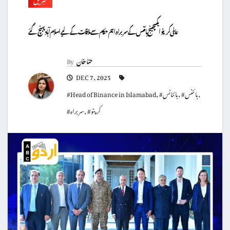
عالمی کرپٹو ایکسچینج بائننس کے سربراہ اہم حکام سے ملاقات کے لیے اسلام آباد پہنچ گئے
حنا خان
By
DEC 7, 2025
,
#بائننس
,
#بائنانس
,
#Head of Binance in Islamabad
#کرپٹو
,
#سربراہ