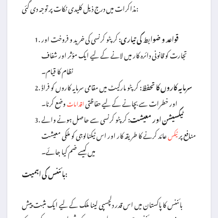
مذاکرات میں درج ذیل کلیدی نکات پر توجہ دی گئی:
قواعد و ضوابط کی تیاری:
کرپٹو کرنسی کی خرید و فروخت اور
تجارت کو قانونی دائرہ کار میں لانے کے لیے ایک مؤثر اور شفاف
نظام کا قیام۔
سرمایہ کاروں کا تحفظ:
کرپٹو مارکیٹ میں مقامی سرمایہ کاروں کو فراڈ
اور خطرات سے بچانے کے لیے حفاظتی
وضع کرنا۔
اقدامات
ٹیکسیشن اور معیشت:
کرپٹو کرنسی سے حاصل ہونے والے
منافع پر
عائد کرنے کا طریقہ کار اور اس ٹیکنالوجی کو ملکی معیشت
ٹیکس
میں کیسے ضم کیا جائے۔
بائننس کی اہمیت:
بائننس کا پاکستان میں اس قدر دلچسپی لینا ملک کے لیے ایک مثبت پیش