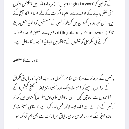
عہدیدار (سربراہ) ملک میں ڈیجیٹل اثاثوں (Digital Assets) کے قوانین کو
حتمی شکل دینے کے حوالے سے اہم مذاکرات کے لیے اسلام آباد پہنچ گئے
ہیں۔ ان کا یہ دورہ پاکستان میں کرپٹو کرنسی کے مستقبل کو قانونی شکل دینے
اور اس سے متعلق قواعد و ضوابط (Regulatory Framework) قائم
کرنے کی حکومتی کوششوں کے تناظر میں انتہائی اہمیت کا حامل ہے۔
دورے کا مقصد:
بائننس کے سربراہ نے سرکاری حکام، بشمول وزارتِ خزانہ اور مالیاتی نگرانی
کے اداروں (جیسے کہ اسٹیٹ بینک اور سیکیورٹیز اینڈ ایکسچینج کمیشن) کے
نمائندوں سے ملاقاتیں کیں۔ ان ملاقاتوں کا بنیادی مقصد پاکستان میں کرپٹو
کرنسی کے حوالے سے ایک ایسا لائحہ عمل تیار کرنا ہے جو مقامی معیشت کو
فائدہ پہنچا سکے اور ساتھ ہی عالمی مالیاتی معیارات سے بھی ہم آہنگ ہو۔