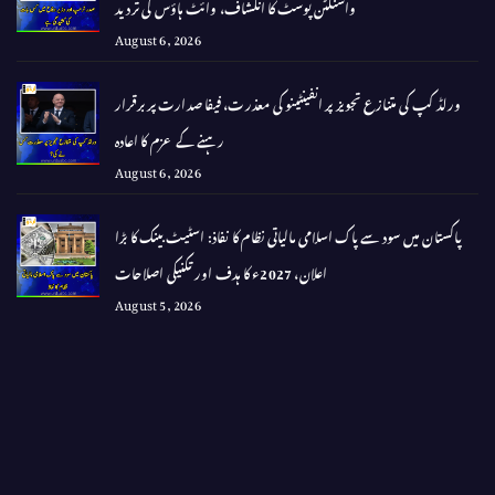
واشنگٹن پوسٹ کا انکشاف، وائٹ ہاؤس کی تردید
August 6, 2026
ورلڈ کپ کی متنازع تجویز پر انفینٹینو کی معذرت، فیفا صدارت پر برقرار
رہنے کے عزم کا اعادہ
August 6, 2026
پاکستان میں سود سے پاک اسلامی مالیاتی نظام کا نفاذ: اسٹیٹ بینک کا بڑا
اعلان، 2027ء کا ہدف اور تکنیکی اصلاحات
August 5, 2026