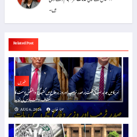
ہیں۔
Related Post
خبریں
امریکا میں جدید اسلہ کی قلت پر صدر ٹرمپ اور وزیر دفاع میں کشیدگی: واشنگٹن پوسٹ کا
انکشاف، وائٹ ہاؤس کی تردید
حنا خان
AUG 6, 2026