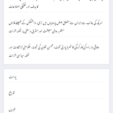
کا ہدف اور تکنیکی اصلاحات
امریکہ کی جانب سے ایران سے متعلق بعض پابندیوں میں نرمی: واشنگٹن کے فیصلے کا پس
منظر، عالمی معیشت اور مشرق وسطیٰ پر ممکنہ اثرات
وفاقی وزراء کی کارکردگی کا تھرڈ پارٹی آڈٹ: محسن نقوی کی تجویز، حکومتی ترجیحات اور
ممکنہ سیاسی اثرات
پوسٹ
تفریح
خبریں