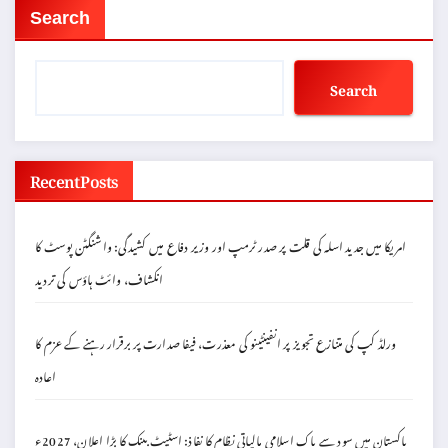
Search
Search
Recent Posts
امریکا میں جدید اسلہ کی قلت پر صدر ٹرمپ اور وزیر دفاع میں کشیدگی: واشنگٹن پوسٹ کا
انکشاف، وائٹ ہاؤس کی تردید
ورلڈ کپ کی متنازع تجویز پر انفینٹینو کی معذرت، فیفا صدارت پر برقرار رہنے کے عزم کا
اعادہ
پاکستان میں سود سے پاک اسلامی مالیاتی نظام کا نفاذ: اسٹیٹ بینک کا بڑا اعلان، 2027ء