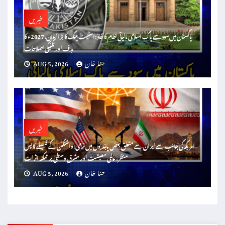
خبریں
پاکستان میں سود سے پاک اسلامی مالیاتی نظام کا نفاذ: اسٹیٹ بینک کا بڑا اعلان، 2027ء کا
ہدف اور تکنیکی اصلاحات
حنا خان
AUG 5, 2026
خبریں
امریکہ کی جانب سے ایران سے متعلق بعض پابندیوں میں نرمی: واشنگٹن کے فیصلے کا پس
منظر، عالمی معیشت اور مشرق وسطیٰ پر ممکنہ اثرات
حنا خان
AUG 5, 2026