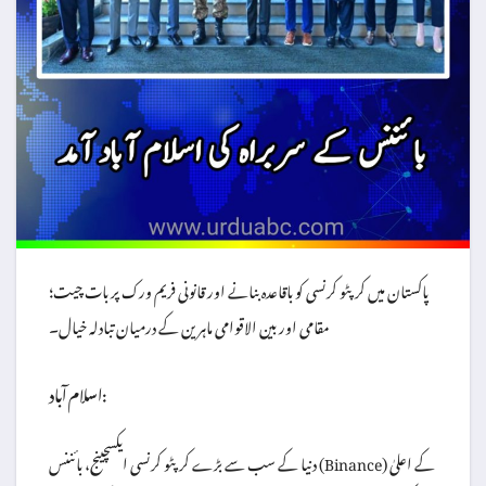
پاکستان میں کرپٹو کرنسی کو باقاعدہ بنانے اور قانونی فریم ورک پر بات چیت؛
مقامی اور بین الاقوامی ماہرین کے درمیان تبادلہ خیال۔
اسلام آباد:
دنیا کے سب سے بڑے کرپٹو کرنسی ایکسچینج، بائننس (Binance) کے اعلیٰ