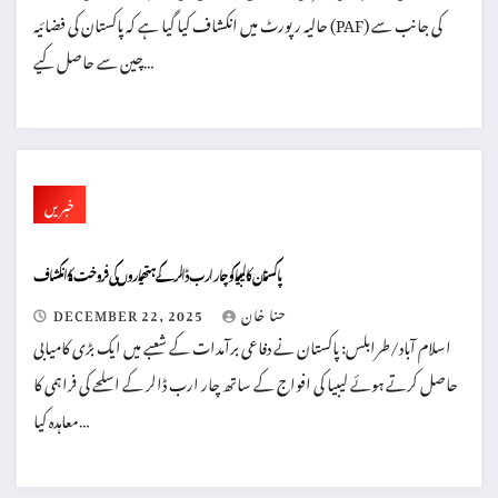
حالیہ رپورٹ میں انکشاف کیا گیا ہے کہ پاکستان کی فضائیہ (PAF) کی جانب سے
چین سے حاصل کیے…
خبریں
پاکستان کا لیبیا کو چار ارب ڈالر کے ہتھیاروں کی فروخت کا انکشاف
حنا خان
DECEMBER 22, 2025
اسلام آباد/طرابلس: پاکستان نے دفاعی برآمدات کے شعبے میں ایک بڑی کامیابی
حاصل کرتے ہوئے لیبیا کی افواج کے ساتھ چار ارب ڈالر کے اسلحے کی فراہمی کا
معاہدہ کیا…