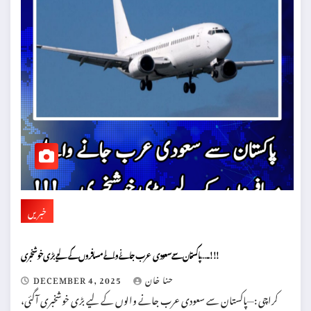
خبریں
پاکستان سے سعودی عرب جانے والے مسافروں کے لیے بڑی خوشخبری …..!!!
حنا خان
DECEMBER 4, 2025
کراچی :—پاکستان سے سعودی عرب جانے والوں کے لیے بڑی خوشخبری آگئی،