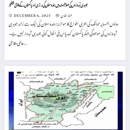
جوہری آبدوزوں کی صلاحیت میں ہندوستان کی برتری اور پاکستان کے دفاعی چیلنجز
حنا خان
DECEMBER 6, 2025
دونوں ہمسایہ ممالک کی بحری افواج کا موازنہ؛ ہندوستان کی ایک سے زائد جوہری
آبدوزوں کی موجودگی جبکہ پاکستان ک پاس فی الحال کوئی جوہری آبدوز نہیں ہے۔
عالمی دفاعی…