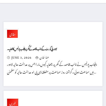
مقامی
لاہورہائی کورٹ کے نائب قاصد کے گھر پر پنجاب پولیس کا چھاپہ۔
حنا خان
JUNE 3, 2026
پنجاب پولیس نے نائب قاصد کے گھر پر چھاپہ کیوں مارا جس پر عدالت عالیہ لاہور
میں سماعت ہوئی۔گزشتہ روز سماعت پر متعلقہ ڈی پی او عدالت عالیہ کو مطمئن…
خبریں