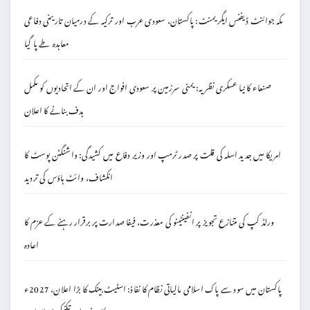
مکہ جوائنٹ ڈیفنس ایگریمنٹ: پاکستان، سعودی عرب اور ترکیہ کے درمیان تاریخی دفاعی
معاہدہ طے پا گیا
صنعاء کا نیا عسکری نظریہ: یمنی سرزمین پر سعودی افواج اور ان کے اتحادیوں کو مکمل
ہدف بنانے کا اعلان
امریکا میں جدید اسلہ کی قلت پر صدر ٹرمپ اور وزیر دفاع میں کشیدگی: واشنگٹن پوسٹ کا
انکشاف، وائٹ ہاؤس کی تردید
ورلڈ کپ کی متنازع تجویز پر انفینٹینو کی معذرت، فیفا صدارت پر برقرار رہنے کے عزم کا
اعادہ
پاکستان میں سود سے پاک اسلامی مالیاتی نظام کا نفاذ: اسٹیٹ بینک کا بڑا اعلان، 2027ء