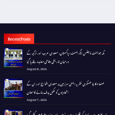
Recent Posts
مکہ جوائنٹ ڈیفنس ایگریمنٹ: پاکستان، سعودی عرب اور ترکیہ کے
درمیان تاریخی دفاعی معاہدہ طے پا گیا
August 8, 2026
صنعاء کا نیا عسکری نظریہ: یمنی سرزمین پر سعودی افواج اور ان کے
اتحادیوں کو مکمل ہدف بنانے کا اعلان
August 7, 2026
امریکا میں جدید اسلہ کی قلت پر صدر ٹرمپ اور وزیر دفاع میں کشیدگی: