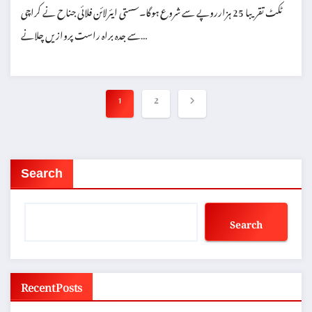
ٹکٹ تقریبا 25 ہزارروپے سے شروع ہوگا۔سستی ایئرلائن فلائی جناح نے کراچی
سے جدہ براہ راست پروازیں چلانے…
Posts
1
2
pagination
Search
Search
Recent Posts