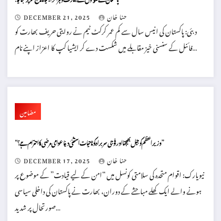
حنا خان
DECEMBER 21, 2025
دبئی: پاکستان کی انیس سال سے کم عمر کرکٹ ٹیم نے روایتی حریف بھارت کو
فائنل کے سنسنی خیز مقابلے میں شکست دے کر ایشیا کپ کا اعزاز اپنے نام…
مضامین
“وزیر اعظم کو جیل بھیجنا اور فوجی سربراہ کو تاحیات استثنیٰ دینا عوامی مرضی کا احترام ہے؟”
حنا خان
DECEMBER 17, 2025
نیویارک: اقوام متحدہ کی سلامتی کونسل میں “امن کے لیے قیادت” کے موضوع پر
ہونے والے ایک کھلے مباحثے کے دوران، بھارت نے پاکستان کی داخلی سیاسی
صورتحال پر شدید…