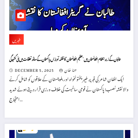
خبریں
طالبان کے زیر انتظام افغانستان میں ‘عظیم افغانستان’ کا نقشہ آویزاں، پاکستان کے ساتھ تعلقات میں نئی کشیدگی
حنا خان
DECEMBER 5, 2025
ایک افغان شاعر کی قبر پر خیبر پختونخواہ اور بلوچستان کے علاقوں کو شامل کرنے
والا نقشہ نصب؛ پاکستان نے قومی سالمیت کی خلاف ورزی قرار دیتے ہوئے شدید
احتجاج…