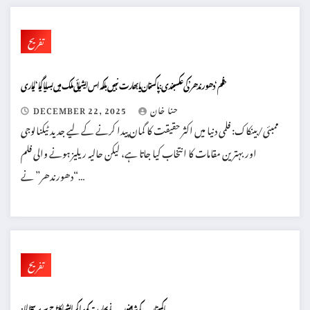
تفریح
فلم ‘دھورندھر’ کی عکسبندی: پاکستان یا بھارت نہیں بلکہ اس ایشیائی ملک میں بسایا گیا ‘لیاری’
حنا خان
DECEMBER 22, 2025
ممبئی/بینکاک: فلمی دنیا میں اکثر حقیقت کا گمان پیدا کرنے کے لیے جدید ٹیکنالوجی
اور بہترین مقامات کا انتخاب کیا جاتا ہے، لیکن حالیہ ریلیز ہونے والی فلم
“دھورندھر” نے…
تفریح
: پاکستان کے شاہینوں نے بھارت کو ہرا کر ایشیا کا تاج سر پر سجا لیا