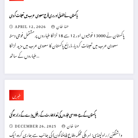
پاکستان نے فضائی اور بری فوج سعودی عرب میں تعینات کردی
حنا خان
APRIL 12, 2026
پاکستان نے 13000 فوجیوں اور 12 سے 18 لڑاکا طیاروں پر مشتمل فوجی دستہ
سعودی عرب میں تعینات کردیا، ذرائع پاکستان کا سعودی عرب میں مزید لڑاکا
طیاروں کے ساتھ…
خبریں
پاکستان کے جے-10 سی طیاروں کی تعداد بھارت کے رافیل بیڑے کے برابر ہوگئی
حنا خان
DECEMBER 26, 2025
واشنگٹن/راولپنڈی: امریکی محکمہ دفاع (پینٹاگون) کی جانب سے جاری کردہ ایک