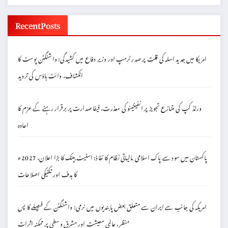
Recent Posts
امریکا میں جدید اسلہ کی قلت پر صدر ٹرمپ اور وزیر دفاع میں کشیدگی: واشنگٹن پوسٹ کا
انکشاف، وائٹ ہاؤس کی تردید
ورلڈ کپ کی متنازع تجویز پر انفینٹینو کی معذرت، فیفا صدارت پر برقرار رہنے کے عزم کا
اعادہ
پاکستان میں سود سے پاک اسلامی مالیاتی نظام کا نفاذ: اسٹیٹ بینک کا بڑا اعلان، 2027ء
کا ہدف اور تکنیکی اصلاحات
امریکہ کی جانب سے ایران سے متعلق بعض پابندیوں میں نرمی: واشنگٹن کے فیصلے کا پس
منظر، عالمی معیشت اور مشرق وسطیٰ پر ممکنہ اثرات