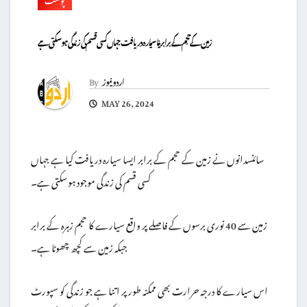
زمین کے حجم کے برابر نیا سیارہ دریافت جہاں کسی قسم کی زندگی ہو سکتی ہے
اردو نیوز
By
MAY 26, 2024
سائنسدانوں نے زمین کے حجم کے برابر ایسا سیارہ دریافت کیا ہے جہاں
کسی قسم کی زندگی موجود ہوسکتی ہے۔
زمین سے 40 نوری برسوں کے فاصلے پر واقع سیارے کا حجم زہرہ کے برابر
جبکہ زمین سے کچھ چھوٹا ہے۔
اس سیارے کا درجہ حرارت بھی ممکنہ طور پر اتنا ہے جو زندگی کو سپورٹ