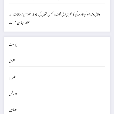
وفاقی وزراء کی کارکردگی کا تھرڈ پارٹی آڈٹ: محسن نقوی کی تجویز، حکومتی ترجیحات اور
ممکنہ سیاسی اثرات
پوسٹ
تفریح
خبریں
سپورٹس
مضامین