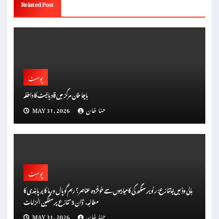
Related Post
پوسٹ
باچا خان مرکز میں قادیانیت کا داخلہ
حنا خان
MAY 31, 2026
پوسٹ
بالی وڈ میں نیا تنازع: رنویر سنگھ کی کامیابیوں سے خوفزدہ عناصر؟ رام گوپال ورما کا پر پابندی کا
مطالبہ، ‘ڈان 3’ تنازع پر سنگین الزامات
حنا خان
MAY 31, 2026