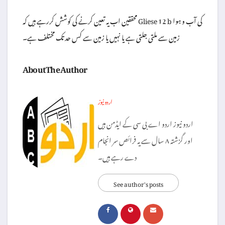
محققین اب یہ تعین کرنے کی کوشش کررہے ہیں کہ Gliese 12 b کی آب و ہوا
زمین سے ملتی جلتی ہے یا نہیں یا زمین سے کس حد تک مختلف ہے۔
About The Author
اردو نیوز
اردو نیوز اردو اے بی سی کے ایڈمن ہیں
اور گزشتہ ۸ سال سے یہ فرائص سر انجام
دے رہے ہیں۔
See author's posts