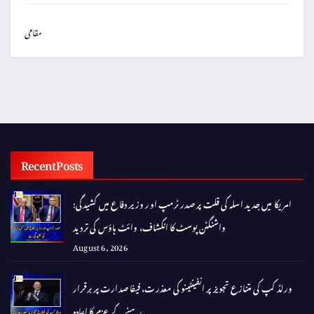
مقامی
Recent Posts
امریکا میں جدید اسلہ کی قلت پر صدر ٹرمپ اور وزیر دفاع میں کشیدگی:
واشنگٹن پوسٹ کا انکشاف، وائٹ ہاؤس کی تردید
August 6, 2026
ورلڈ کپ کی متنازع تجویز پر انفینٹینو کی معذرت، فیفا صدارت پر برقرار
رہنے کے عزم کا اعادہ