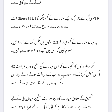
کرنے کے لیے کافی ہے۔
اسے Gliese 12 b کا نام دیا گیا ہے جو ایک ایسے ستارے کے گرد چکر لگاتا
ہے جو ہمارے سورج سے 27 فیصد چھوٹا ہے۔
یہ سیارہ ستارے کے گرد اپنا چکر 12.8 دنوں میں مکمل کرتا ہے اور ابھی یہ
معلوم نہیں کہ اس میں آب و ہوا موجود ہے یا نہیں۔
مگر سائنسدانوں کا تخمینہ ہے کہ اس سیارے کی سطح کا درجہ حرارت 42
ڈگری سینٹی گریڈ تک ہو سکتا ہے، جو اب تک دریافت ہونے والے ہزاروں
دیگر سیاروں کے مقابلے میں بہت کم ہے۔
تحقیق کے مطابق سیارے کا درجہ حرارت سطح پر سیال پانی کے لیے
درست ہے اور ہمارا ماننا ہے کہ پانی زندگی کے لیے ضروری جز ہے۔