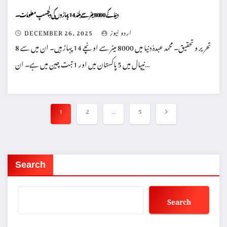
دنیا کے 8000 میٹر سے بلند 14 پہاڑوں کی دلچسپ معلومات۔
اردو نیوز
DECEMBER 26, 2025
تحریر و تحقیق۔ محمد عبدہٗ دنیا میں 8000 میٹر سے اونچے 14 پہاڑ ہیں۔ ان میں سے 8
نیپال میں 5 پاکستان میں اور 1 تبت چین میں ہے۔ ان…
Posts
1
2
…
5
pagination
Search
Search