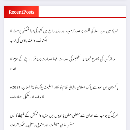
Recent Posts
امریکا میں جدید اسلہ کی قلت پر صدر ٹرمپ اور وزیر دفاع میں کشیدگی: واشنگٹن پوسٹ کا
انکشاف، وائٹ ہاؤس کی تردید
ورلڈ کپ کی متنازع تجویز پر انفینٹینو کی معذرت، فیفا صدارت پر برقرار رہنے کے عزم کا
اعادہ
پاکستان میں سود سے پاک اسلامی مالیاتی نظام کا نفاذ: اسٹیٹ بینک کا بڑا اعلان، 2027ء
کا ہدف اور تکنیکی اصلاحات
امریکہ کی جانب سے ایران سے متعلق بعض پابندیوں میں نرمی: واشنگٹن کے فیصلے کا پس
منظر، عالمی معیشت اور مشرق وسطیٰ پر ممکنہ اثرات