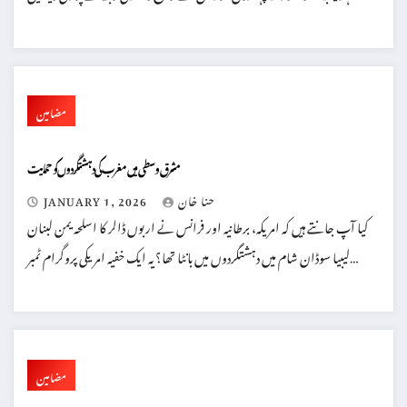
مضامین
مشرق وسطی میں مغرب کی دہشتگردوں کو حمایت
حنا خان
JANUARY 1, 2026
کیا آپ جانتے ہیں کہ امریکہ، برطانیہ اور فرانس نے اربوں ڈالر کا اسلحہ یمن لبنان
لیبیا سوڈان شام میں دہشتگردوں میں بانٹا تھا؟ یہ ایک خفیہ امریکی پروگرام ٹمبر…
مضامین