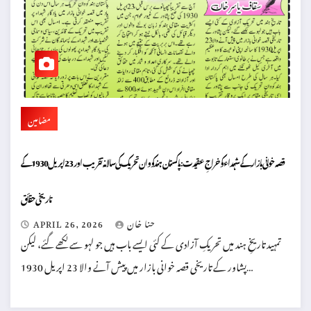
مضامین
قصہ خوانی بازار کے شہداء کو خراجِ عقیدت: پاکستان ہندکووان تحریک کی سالانہ تقریب اور 23 اپریل 1930 کے
تاریخی حقائق
حنا خان
APRIL 26, 2026
تمہید تاریخِ ہند میں تحریکِ آزادی کے کئی ایسے باب ہیں جو لہو سے لکھے گئے، لیکن
پشاور کے تاریخی قصہ خوانی بازار میں پیش آنے والا 23 اپریل 1930…