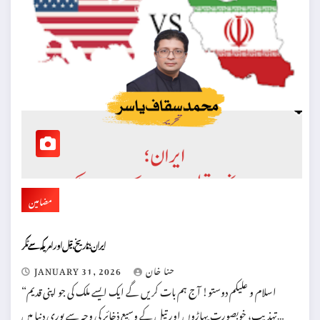
مضامین
ایران؛ تاریخ ، تیل اور امریکہ سے ٹکر
حنا خان
JANUARY 31, 2026
“اسلام و علیکم دوستو! آج ہم بات کریں گے ایک ایسے ملک کی جو اپنی قدیم
تہذیب، خوبصورت پہاڑوں اور تیل کے وسیع ذخائر کی وجہ سے پوری دنیا میں…