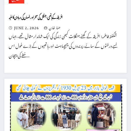
افریقہ کے ہاتھی: جنگل کی سحر اور انسان کی بربادی کا المیہ
حنا خان
JUNE 2, 2026
شگفتہ فاطمہ: افریقہ کے گھنے جنگلات کبھی زندگی کی ایک شاندار مثال تھے، جہاں
لمبے درختوں کے سائے، پرندوں کی چہچہاہٹ اور ہاتھیوں کے بڑے غول اس
خطے کی پہچان…