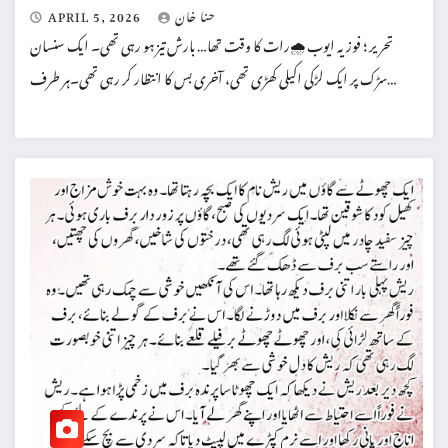
حنا خان
APRIL 5, 2026
تحریر ؛ فوزیہ ایوب 🌧️رات کا وقت تھا… بارش تیز ہو رہی تھی۔ ایک سنسان
سڑک پر ایک لڑکی اکیلی کھڑی تھی، آخری بس کا انتظار کر رہی تھی۔ہر طرف…