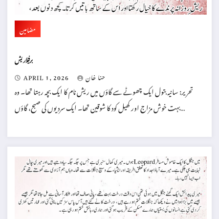
مضامین
برفیلا ریش
حنا خان
APRIL 1, 2026
تحریر: سانیہ بتول ایک چھوٹے سے گاؤں میں ریش نام کا ایک بچہ رہتا تھا۔ وہ
بہت خوش مزاج اور کھیل کود کا شوقین تھا۔ ایک سردیوں کی صبح، گاؤں…