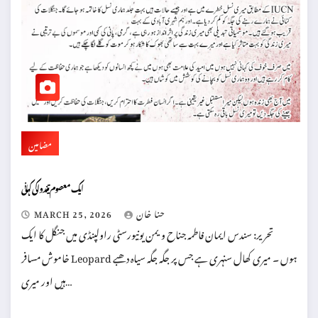
مضامین
ایک معصوم تیندوا کی کہانی
حنا خان
MARCH 25, 2026
تحریر: سندس ایمان فاطمہ جناح ویمن یونیورسٹی راولپنڈی میں جنگل کا ایک
خاموش مسافر Leopard ہوں ۔ میری کھال سنہری ہے جس پر جگہ جگہ سیاہ دھبے
ہیں اور میری…