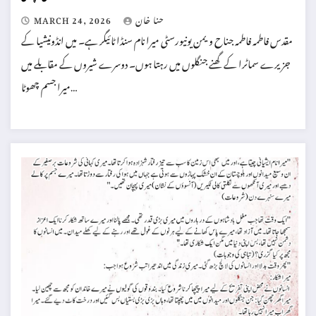
حنا خان
MARCH 24, 2026
مقدس فاطمہ فاطمہ جناح ویمن یونیورسٹی میرا نام سنڈا ٹائیگر ہے۔ میں انڈونیشیا کے
جزیرے سماٹرا کے گھنے جنگلوں میں رہتا ہوں۔ دوسرے شیروں کے مقابلے میں
میرا جسم چھوٹا…