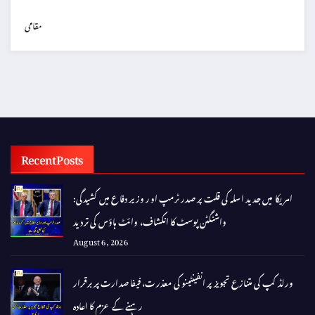
مقامی
Recent Posts
امریکا میں جدید اسلہ کی قلت پر صدر ٹرمپ اور وزیر دفاع میں کشیدگی:
واشنگٹن پوسٹ کا انکشاف، وائٹ ہاؤس کی تردید
August 6, 2026
ورلڈ کپ کی متنازع تجویز پر انفینٹینو کی معذرت، فیفا صدارت پر برقرار
رہنے کے عزم کا اعادہ