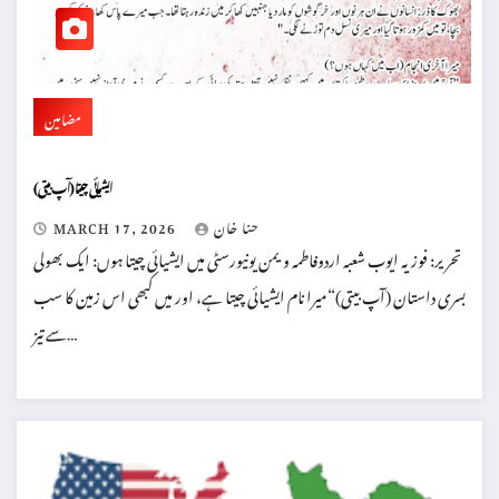
مضامین
(ایشیائی چیتا (آپ بیتی
حنا خان
MARCH 17, 2026
تحریر: فوزیہ ایوب شعبہ اردوفاطمہ ویمن یونیورسٹی میں ایشیائی چیتا ہوں: ایک بھولی
بسری داستان (آپ بیتی)“میرا نام ایشیائی چیتا ہے، اور میں کبھی اس زمین کا سب
سے تیز…