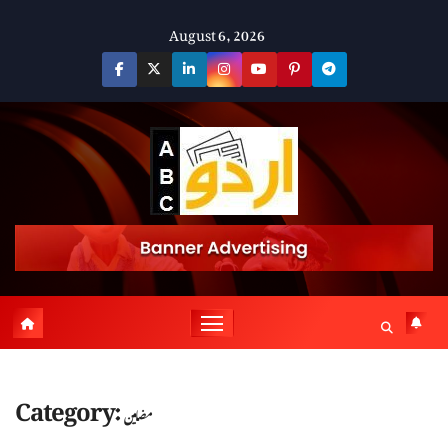
Skip
August 6, 2026
to
content
Category:
مضامین