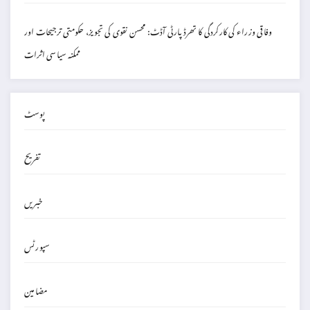
وفاقی وزراء کی کارکردگی کا تھرڈ پارٹی آڈٹ: محسن نقوی کی تجویز، حکومتی ترجیحات اور
ممکنہ سیاسی اثرات
پوسٹ
تفریح
خبریں
سپورٹس
مضامین