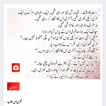
مضامین
آخری بس سٹاپ