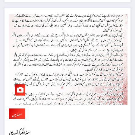
مضامین
سنڈا ٹائیگر کی آپ بیتی