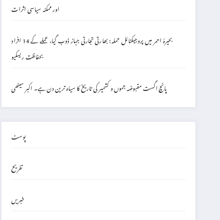
اور ممکنہ سیاسی اثرات
بحیرۂ احمر میں پروجیکٹائل حملہ: بھارتی تجارتی جہاز ڈوب گیا، عملے کے 14 افراد
بحفاظت ریسکیو
پانچ اگست مقبوضہ جموں و کشمیر کی تاریخ کا سیاہ ترین دن ہے۔ اکبر سیٹھی
پوسٹ
تفریح
خبریں