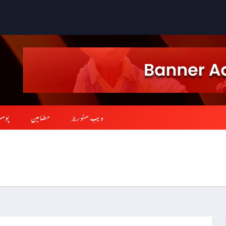
ویب سٹوریز
مضامین
پوس