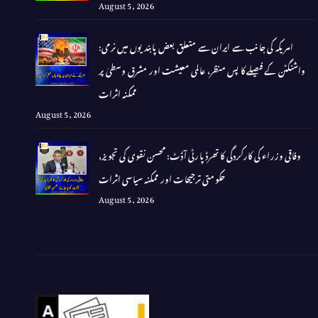
August 5, 2026
امریکہ کی جانب سے ایران سے متعلق بعض پابندیوں میں نرمی:
واشنگٹن کے فیصلے کا پس منظر، عالمی معیشت اور مشرق وسطیٰ پر
ممکنہ اثرات
August 5, 2026
وفاقی وزراء کی کارکردگی کا تھرڈ پارٹی آڈٹ: محسن نقوی کی تجویز،
حکومتی ترجیحات اور ممکنہ سیاسی اثرات
August 5, 2026