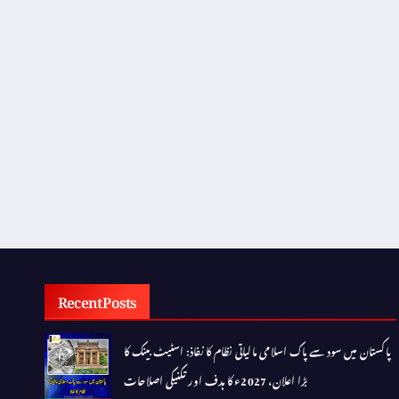
Recent Posts
پاکستان میں سود سے پاک اسلامی مالیاتی نظام کا نفاذ: اسٹیٹ بینک کا
بڑا اعلان، 2027ء کا ہدف اور تکنیکی اصلاحات