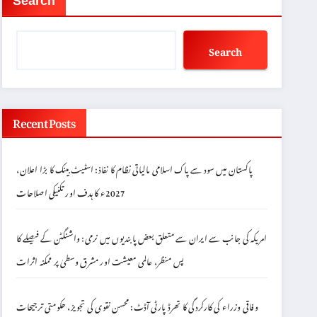
Search
Search
Recent Posts
پاکستان میں سود سے پاک اسلامی مالیاتی نظام کا نفاذ: اسٹیٹ بینک کا بڑا اعلان،
2027ء کا ہدف اور تکنیکی اصلاحات
امریکہ کی جانب سے ایران سے متعلق بعض پابندیوں میں نرمی: واشنگٹن کے فیصلے کا
پس منظر، عالمی معیشت اور مشرق وسطیٰ پر ممکنہ اثرات
وفاقی وزراء کی کارکردگی کا تھرڈ پارٹی آڈٹ: محسن نقوی کی تجویز، حکومتی ترجیحات