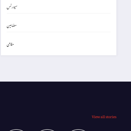
سپورٹس
مضامین
مقامی
View all stories