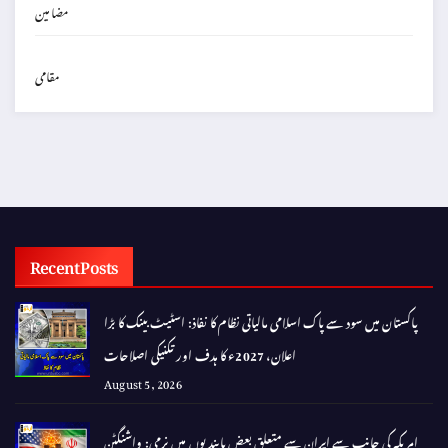
مضامین
مقامی
Recent Posts
پاکستان میں سود سے پاک اسلامی مالیاتی نظام کا نفاذ: اسٹیٹ بینک کا بڑا
اعلان، 2027ء کا ہدف اور تکنیکی اصلاحات
August 5, 2026
امریکہ کی جانب سے ایران سے متعلق بعض پابندیوں میں نرمی: واشنگٹن