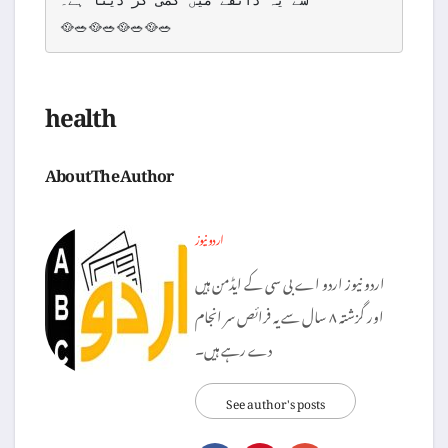
🥘🥗🥘🥗🥘🥗🥘🥗
health
About The Author
اردو نیوز
اردو نیوز اردو اے بی سی کے ایڈمن ہیں
اور گزشتہ ۸ سال سے یہ فرائص سر انجام
دے رہے ہیں۔
See author's posts