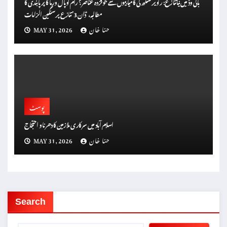
بالی وڈ میں نیا تنازع: رنویر سنگھ کی کامیابیوں سے خوفزدہ عناصر؟ رام گوپال ورما کا پر پابندی کا
مطالبہ، ‘ڈان 3’ تنازع پر سنگین الزامات
حنا خان
MAY 31, 2026
پوسٹ
اسلام آباد میں سرکاری ملازمین کا دھرنا و احتجاج
حنا خان
MAY 31, 2026
Search