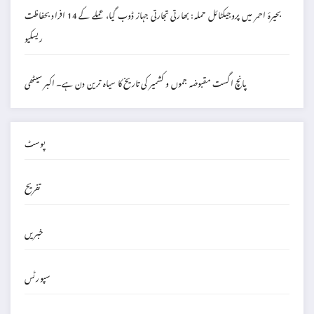
بحیرۂ احمر میں پروجیکٹائل حملہ: بھارتی تجارتی جہاز ڈوب گیا، عملے کے 14 افراد بحفاظت
ریسکیو
پانچ اگست مقبوضہ جموں و کشمیر کی تاریخ کا سیاہ ترین دن ہے۔ اکبر سیٹھی
پوسٹ
تفریح
خبریں
سپورٹس