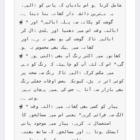
شامل کرنا ہو اس بادیان کے پانی کو ڈالیں، 
یہ بہترین ذائقہ دار کھانے بنا دیتا ہے۔                                                           
🫕 *گوشت کو پکانے سے پہلے ابالیں* اور 
ابالتے وقت اس میں دھنیا اور ہلدی ڈال کر 
ابالیں تاکہ گوشت کی بو بھی نہ رہے اور 
کھانے میں ہیک بھی محسوس نہ ہو۔                                                     
🫕 *کھانوں میں اکثر رنگ آپ بھی ڈالتی ہوں 
گی،* اس کے لئے آپ کو چاہیئے کہ رنگ کو دہی 
میں مکس کرکے ڈالیں تاکہ رنگ سے صحت پر 
کوئی اثر نہ پڑے کیونکہ بعض اوقات جعلی رنگ 
بھی بازار سے آتا ہے جس کی ہمیں پہچان نہیں 
ہوتی ہے۔                                                   
🫕 *پیاز کو کسی بھی کھانے میں ڈالتے وقت 
الگ سے فرائی کریں* یعنی اس میں مصالحوں کا 
استعمال نہ کریں، پیاز میں موجود پانی 
ایسٹک ہوتا ہے اور مصالحوں کے ساتھ بھننے 
سے یہ ذائقے میں کمی کر دیتا ہے۔                                         