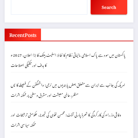
Search
Recent Posts
پاکستان میں سود سے پاک اسلامی مالیاتی نظام کا نفاذ: اسٹیٹ بینک کا بڑا اعلان، 2027ء
کا ہدف اور تکنیکی اصلاحات
امریکہ کی جانب سے ایران سے متعلق بعض پابندیوں میں نرمی: واشنگٹن کے فیصلے کا پس
منظر، عالمی معیشت اور مشرق وسطیٰ پر ممکنہ اثرات
وفاقی وزراء کی کارکردگی کا تھرڈ پارٹی آڈٹ: محسن نقوی کی تجویز، حکومتی ترجیحات اور
ممکنہ سیاسی اثرات