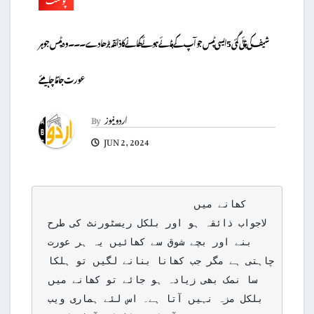
شیف کی بتائی گئی 5 ایسی ٹپس جو آپ کے بنائے ہوئے کھانے کا ذائقہ بڑھا دے ۔۔۔ وہ ٹپس جو ہر
عورت جاننا چاہیئے
اردو نیوز
By
JUN 2, 2024
                          کھانے میں 
لاجواب ذائقہ ہو اور بلکل ریسٹورنٹ کی طرح 
بنے اور بچے شوق سے کھائیں یہ ہر عورت 
چاہتی ہے مگر جب کھانا بنانے لگیں تو ہلکا 
سا نمک بھی زیادہ ہو جائے تو کھانے میں 
بلکل مزہ نہیں آتا ہے۔ اس لئے ہماری ویب 