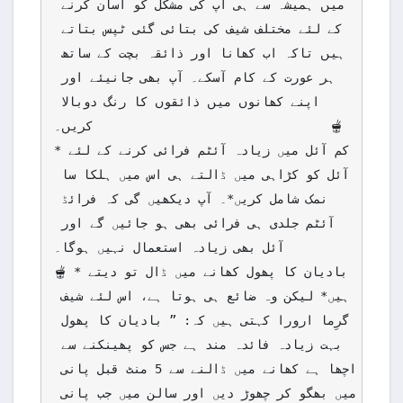
میں ہمیشہ سے ہی آپ کی مشکل کو آسان کرنے 
کے لئے مختلف شیف کی بتائی گئی ٹپس بتاتے 
ہیں تاکہ اب کھانا اور ذائقہ بچت کے ساتھ 
ہر عورت کے کام آسکے۔ آپ بھی جانیئے اور 
اپنے کھانوں میں ذائقوں کا رنگ دوبالا 
کریں۔                                 🫕 
*کم آئل میں زیادہ آئٹم فرائی کرنے کے لئے 
آئل کو کڑاہی میں ڈالتے ہی اس میں ہلکا سا 
نمک شامل کریں*۔ آپ دیکھیں گی کہ فرائڈ 
آئٹم جلدی ہی فرائی بھی ہو جائیں گے اور 
آئل بھی زیادہ استعمال نہیں ہوگا۔                                             
🫕 *بادیان کا پھول کھانے میں ڈال تو دیتے 
ہیں* لیکن وہ ضائع ہی ہوتا ہے، اس لئے شیف 
گرِما ارورا کہتی ہیں کہ: ” بادیان کا پھول 
بہت زیادہ فائدہ مند ہے جس کو پھینکنے سے 
اچھا ہے کھانے میں ڈالنے سے 5 منٹ قبل پانی 
میں بھگو کر چھوڑ دیں اور سالن میں جب پانی 