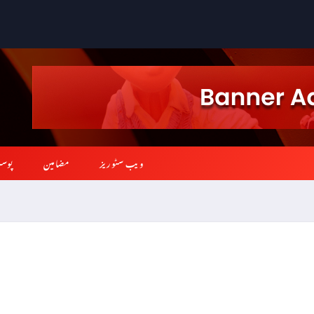
ویب سٹوریز
مضامین
پوس