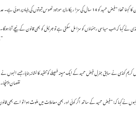
ا تھا: “فیض حمید کو 14 سال کی سزا ریکارڈ پر موجود ٹھوس ثبوتوں کی بنیاد پر ہوئی ہے۔ عدالت نے بلاضرورت کسی بات کو اہمیت نہیں دی، صرف شواہد پر
کنڈی نے کہا کہ جب سیاسی رہنماؤں کو سزا مل سکتی ہے تو جرنیل کو بھی قانون کے نیچے آنا 
ہے، کوئی اوپر سے اترنے والی مخلوق نہیں جسے قانون سے استثنیٰ حاصل ہو۔”
کریم کنڈی نے سابق جنرل فیض حمید کے ایک مبینہ فیصلے کو تنقید کا نشانہ بنایا، جسے انہوں ن
نقصان پہنچا۔ 
ہوں نے کہا کہ: “فیض حمید کے ساتھ اگر کوئی اور بھی معاملات میں ملوث ہوا تو اسے بھی قانون 