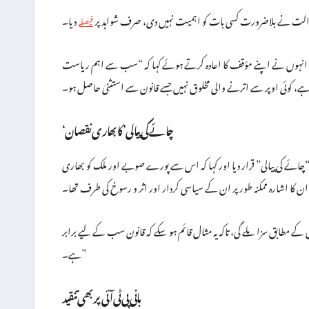
فیصلہ
ہوگا۔ انہوں نے اپنے مؤقف کا اعادہ کرتے ہوئے کہا کہ “سب سے اہم ریاست
‘چائے کی پیالی’ کا بھاری نقصان
ے “چائے کی پیالی” قرار دیا اور کہا کہ اس سے پورے صوبے اور ملک کو بھاری
ان کا اشارہ ممکنہ طور پر ان کے سیاسی کردار اور اثر و رسوخ کی طرف تھا۔
کے مطابق سزا ملے گی، تاکہ یہ مثال قائم ہو سکے کہ قانون سب کے لیے برابر
ہے۔”
بانی پی ٹی آئی پر بھی تنقید