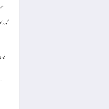
دیا۔”
ان کا کہن
گورنر 
فیصل 
ان