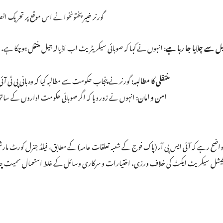
گورنر خیبر پختونخوا نے اس موقع پر تحریک انصا
ل سے چلایا جا رہا ہے:
انہوں نے کہا کہ صوبائی سیکریٹریٹ اب اڈیالہ جیل منتقل ہوچکا ہے، اور 
منتقلی کا مطالبہ:
گورنر نے پنجاب حکومت سے مطالبہ کیا کہ وہ بانی پی ٹی آ
امن و امان:
انہوں نے زور دیا کہ اگر صوبائی حکومت اداروں کے ساتھ 
 واضح رہے کہ آئی ایس پی آر (پاک فوج کے شعبہ تعلقات عامہ) کے مطابق، فیلڈ جنرل کورٹ ما