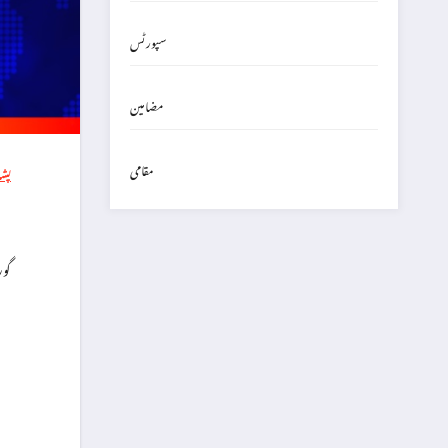
سپورٹس
مضامین
مقامی
پشا