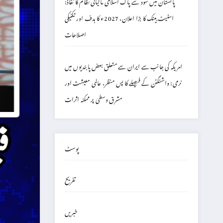
پاکستان میں سود سے پاک اسلامی مالیاتی نظام کا نفاذ:
اسٹیٹ بینک کا بڑا اعلان، 2027ء کا ہدف اور تکنیکی
اصلاحات
امریکہ کی جانب سے ایران سے متعلق بعض پابندیوں میں
نرمی: واشنگٹن کے فیصلے کا پس منظر، عالمی معیشت اور
مشرق وسطیٰ پر ممکنہ اثرات
پوسٹ
تفریح
خبریں