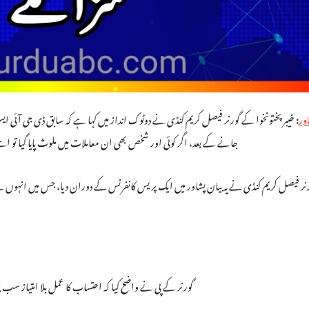
:
خیبر پختونخوا کے گورنر فیصل کریم کنڈی نے دوٹوک انداز میں کہا ہے کہ سابق ڈی جی آئی ای
ور
جانے کے بعد، اگر کوئی اور شخص بھی ان معاملات میں ملوث پایا گیا تو اس
گورنر کے پی نے واضح کیا کہ احتساب کا عمل بلا امتیاز سب 