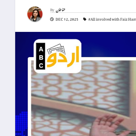
حنا خان
By
DEC 12, 2025
#All involved with Faiz Ham