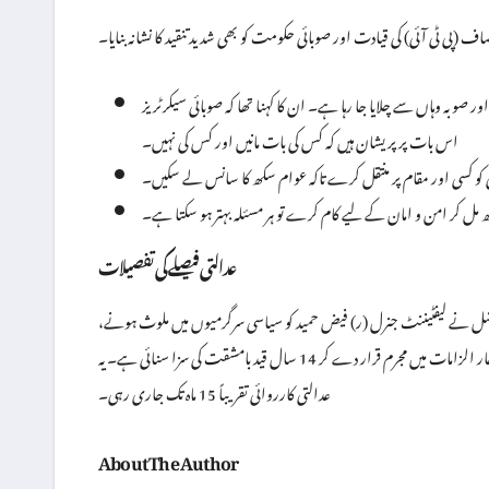
ف (پی ٹی آئی) کی قیادت اور صوبائی حکومت کو بھی شدید تنقید کا نشانہ بنایا۔
صوبہ وہاں سے چلایا جا رہا ہے۔ ان کا کہنا تھا کہ صوبائی سیکرٹریز
اس بات پر پریشان ہیں کہ کس کی بات مانیں اور کس کی نہیں۔
ئی کو کسی اور مقام پر منتقل کرے تاکہ عوام سکھ کا سانس لے سکیں۔
مل کر امن و امان کے لیے کام کرے تو ہر مسئلہ بہتر ہو سکتا ہے۔
عدالتی فیصلے کی تفصیلات
رشل نے لیفٹیننٹ جنرل (ر) فیض حمید کو سیاسی سرگرمیوں میں ملوث ہونے،
آفیشل سیکریٹ ایکٹ کی خلاف ورزی، اختیارات و سرکاری وسائل کے غلط استعمال سمیت چار الزامات میں مجرم قرار دے کر 14 سال قید بامشقت کی سزا سنائی ہے۔ یہ
عدالتی کارروائی تقریباً 15 ماہ تک جاری رہی۔
About The Author