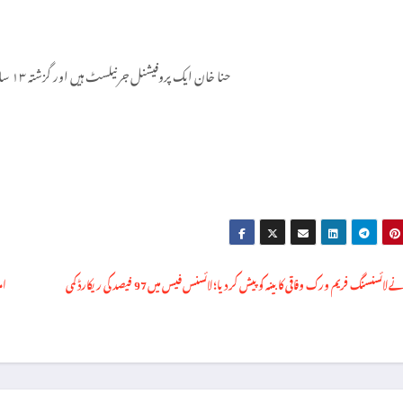
حنا خان ایک پروفیشنل جرنیلسٹ ہیں اور گزشتہ ۱۳ سال سے اپنی خدمات سر انجام دے رہی ہیں۔
سنسنگ فریم ورک وفاقی کابینہ کو پیش کر دیا؛ لائسنس فیس میں 97 فیصد کی ریکارڈ کمی
ام