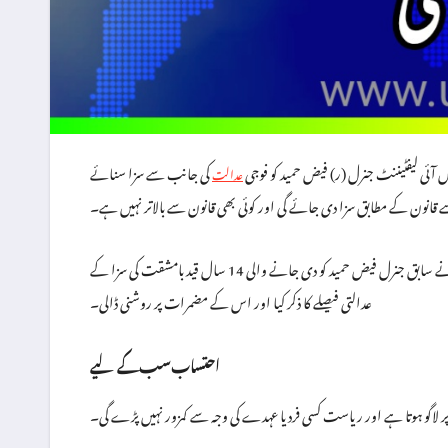
س آئی لیفٹیننٹ جنرل (ر) فیض حمید کو فوجی
کی جانب سے سزا سنائے
عدالت
ے قانون کے مطابق سزا دی جائے گی اور کوئی بھی قانون سے بالاتر نہیں ہے۔
گورنر فیصل کریم کنڈی نے یہ بیان پشاور میں ایک پریس کانفرنس کے دوران دیا، جس میں انہوں نے سابق جنرل فیض حمید کو دی جانے والی 14 سال قید بامشقت کی سزا کے
عدالتی فیصلے کا ذکر کیا اور اس کے مضمرات پر روشنی ڈالی۔
احتساب سب کے لیے
پر لاگو ہوتا ہے اور ریاست کسی فرد یا عہدے کی وجہ سے کمزور نہیں پڑے گی۔