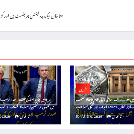
حنا خان ایک پروفیشنل جرنیلسٹ ہیں اور گزشتہ ۱۳ سال سے اپنی خدمات سر انجام دے رہی
خبریں
میں سود سے پاک اسلامی مالیاتی نظام کا نفاذ: اسٹیٹ
امریکا میں جدید اسلہ کی قلت پر صدر ٹرمپ ا
بڑا اعلان، 2027ء کا ہدف اور تکنیکی اصلاحات
میں کشیدگی: واشنگٹن پوسٹ کا انکشاف، وائٹ ہ
حنا خان
AUG 5, 2026
حنا خان
, 2026