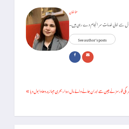
حنا خان
See author's posts
Post
ریکی فورسز نے چین سے ایران جانے والے مال بردار بحری جہاز پر دھاوا بول دیا
navigation