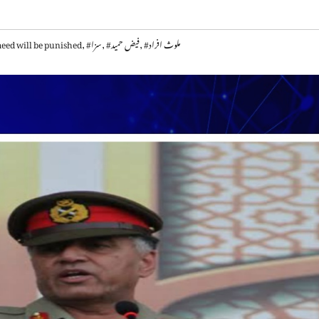
#ملوث افراد
,
#فیض حمید
,
#سزا
,
eed will be punished