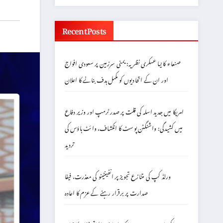
Recent Posts
صنعاء کا نیا عسکری نظریہ: یمنی سرزمین پر سعودی افواج
اور ان کے اتحادیوں کو مکمل ہدف بنانے کا اعلان
امریکا میں جدید اسلہ کی قلت پر صدر ٹرمپ اور وزیر دفاع
میں کشیدگی: واشنگٹن پوسٹ کا انکشاف، وائٹ ہاؤس کی
تردید
ورلڈ کپ کی متنازع تجویز پر انفینٹینو کی معذرت، فیفا
صدارت پر برقرار رہنے کے عزم کا اعادہ