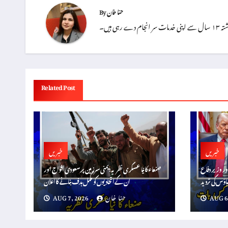
حنا خان
By
 ہیں۔
Related Post
خبریں
خبریں
ور وزیر دفاع
صنعاء کا نیا عسکری نظریہ: یمنی سرزمین پر سعودی افواج اور
اؤس کی تردید
ان کے اتحادیوں کو مکمل ہدف بنانے کا اعلان
AUG 6
حنا خان
AUG 7, 2026