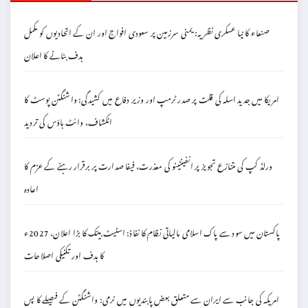
صنعاء کا نیا عسکری نظریہ: یمنی سرزمین پر سعودی افواج اور ان کے اتحادیوں کو مکمل
ہدف بنانے کا اعلان
امریکا میں جدید اسلہ کی قلت پر صدر ٹرمپ اور وزیر دفاع میں کشیدگی: واشنگٹن پوسٹ کا
انکشاف، وائٹ ہاؤس کی تردید
ورلڈ کپ کی متنازع تجویز پر انفینٹینو کی معذرت، فیفا صدارت پر برقرار رہنے کے عزم کا
اعادہ
پاکستان میں سود سے پاک اسلامی مالیاتی نظام کا نفاذ: اسٹیٹ بینک کا بڑا اعلان، 2027ء
کا ہدف اور تکنیکی اصلاحات
امریکہ کی جانب سے ایران سے متعلق بعض پابندیوں میں نرمی: واشنگٹن کے فیصلے کا پس