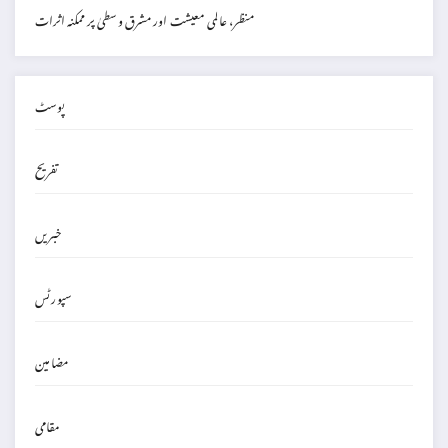
منظر، عالمی معیشت اور مشرق وسطیٰ پر ممکنہ اثرات
پوسٹ
تفریح
خبریں
سپورٹس
مضامین
مقامی