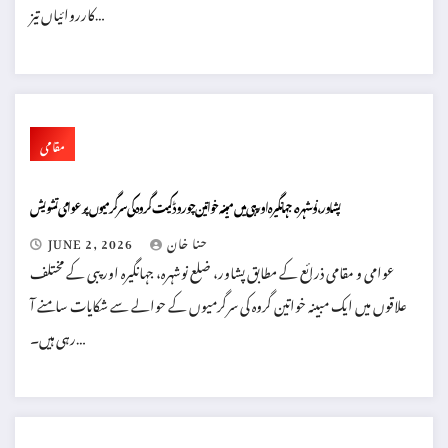
کارروائیاں تیز…
مقامی
پشاور، نوشہرہ، جہانگیرہ اور پبی میں مبینہ خواتین چور و ڈکیت گروہ کی سرگرمیوں پر عوامی تشویش
حنا خان
JUNE 2, 2026
عوامی و مقامی ذرائع کے مطابق پشاور، ضلع نوشہرہ، جہانگیرہ اور پبی کے مختلف
علاقوں میں ایک مبینہ خواتین گروہ کی سرگرمیوں کے حوالے سے شکایات سامنے آ
رہی ہیں۔…