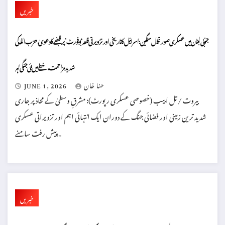
خبریں
جنوبی لبنان میں عسکری صورتحال سنگین: اسرائیل کا تاریخی اور تزویراتی قلعہ ‘بوفورٹ’ پر قبضے کا دعویٰ، حزب اللہ کی
شدید مزاحمت، خطے میں نئی جنگی لہر
حنا خان
JUNE 1, 2026
بیروت / تل ابیب (خصوصی عسکری رپورٹ): مشرقِ وسطیٰ کے محاذ پر جاری
شدید ترین زمینی اور فضائی جنگ کے دوران ایک انتہائی اہم اور تزویراتی عسکری
پیش رفت سامنے…
خبریں