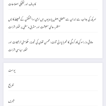
کا ہدف اور تکنیکی اصلاحات
امریکہ کی جانب سے ایران سے متعلق بعض پابندیوں میں نرمی: واشنگٹن کے فیصلے کا پس
منظر، عالمی معیشت اور مشرق وسطیٰ پر ممکنہ اثرات
وفاقی وزراء کی کارکردگی کا تھرڈ پارٹی آڈٹ: محسن نقوی کی تجویز، حکومتی ترجیحات اور
ممکنہ سیاسی اثرات
پوسٹ
تفریح
خبریں