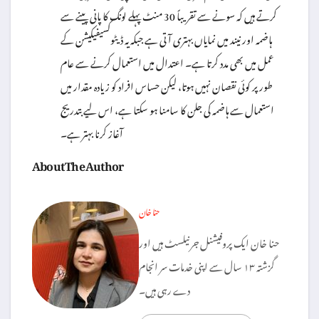
کرتے ہیں کہ سونے سے تقریباً 30 منٹ پہلے لونگ کا پانی پینے سے
ہاضمہ اور نیند میں نمایاں بہتری آتی ہے جبکہ یہ ڈیٹوکسیفیکیشن کے
عمل میں بھی مدد کرتا ہے۔ اعتدال میں استعمال کرنے سے عام
طور پر کوئی نقصان نہیں ہوتا، لیکن حساس افراد کو زیادہ مقدار میں
استعمال سے ہاضمہ کی جلن کا سامنا ہو سکتا ہے، اس لیے بتدریج
آغاز کرنا بہتر ہے۔
About The Author
حنا خان
حنا خان ایک پروفیشنل جرنیلسٹ ہیں اور
گزشتہ ۱۳ سال سے اپنی خدمات سر انجام
دے رہی ہیں۔