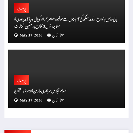
پوسٹ
بالی وڈ میں نیا تنازع: رنویر سنگھ کی کامیابیوں سے خوفزدہ عناصر؟ رام گوپال ورما کا پر پابندی کا
مطالبہ، ‘ڈان 3’ تنازع پر سنگین الزامات
حنا خان
MAY 31, 2026
پوسٹ
اسلام آباد میں سرکاری ملازمین کا دھرنا و احتجاج
حنا خان
MAY 31, 2026