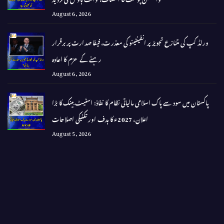
August 6, 2026
ورلڈ کپ کی متنازع تجویز پر انفینٹینو کی معذرت، فیفا صدارت پر برقرار
رہنے کے عزم کا اعادہ
August 6, 2026
پاکستان میں سود سے پاک اسلامی مالیاتی نظام کا نفاذ: اسٹیٹ بینک کا بڑا
اعلان، 2027ء کا ہدف اور تکنیکی اصلاحات
August 5, 2026