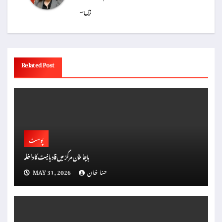
ہیں۔
Related Post
پوسٹ
باچا خان مرکز میں قادیانیت کا داخلہ
حنا خان
MAY 31, 2026