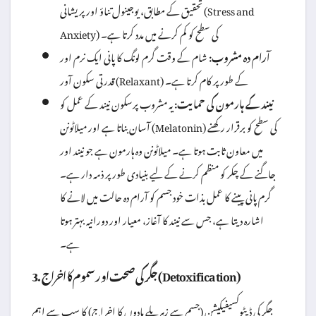
تحقیق کے مطابق، یوجینول تناؤ اور پریشانی (Stress and
Anxiety) کی سطح کو کم کرنے میں مدد کرتا ہے۔
آرام دہ مشروب:
شام کے وقت گرم لونگ کا پانی ایک نرم اور
قدرتی سکون آور (Relaxant) کے طور پر کام کرتا ہے۔
نیند کے ہارمون کی حمایت:
یہ مشروب پرسکون نیند کے عمل کو
آسان بناتا ہے اور میلاٹونن (Melatonin) کی سطح کو برقرار رکھنے
میں معاون ثابت ہوتا ہے۔ میلاٹونن وہ ہارمون ہے جو نیند اور
جاگنے کے چکر کو منظم کرنے کے لیے بنیادی طور پر ذمہ دار ہے۔
گرم پانی پینے کا عمل بذات خود جسم کو آرام دہ حالت میں لانے کا
اشارہ دیتا ہے، جس سے نیند کا آغاز، معیار اور دورانیہ بہتر ہوتا
ہے۔
3. جگر کی صحت اور سموم کا اخراج (Detoxification)
جگر کی ڈیٹوکسیفیکیشن (جسم سے زہریلے مادوں کا اخراج) کا سب سے اہم