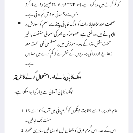
والے مارکرز (جیسے IL-6 اور TNF-α) کو کم کرنے میں مدد کرتا ہے،
جس سے جسمانی سوزش کم ہوتی ہے۔
صحت مند بڑھاپا:
رات کو لونگ کا پانی پینے سے جسم کو سوزش پر
قابو پانے میں مدد ملتی ہے، خصوصاً دن بھر کی جسمانی مشقت یا غیر
صحت بخش غذا کے بعد۔ سوزش میں یہ مسلسل کمی صحت مند
بڑھاپے اور دائمی بیماریوں کے خطرے کو کم کرنے میں معاون
ہے۔
لونگ کا پانی بنانے اور استعمال کرنے کا طریقہ
لونگ کا پانی آسانی سے تیار کیا جا سکتا ہے۔
عام طور پر، 3 سے 5 ثابت لونگوں کو گرم پانی میں تقریباً 10 سے 15
منٹ تک ابالیں۔
اس کے بعد، اس گرم عرق کو چھان لیں اور پی لیں۔ماہرین تجویز