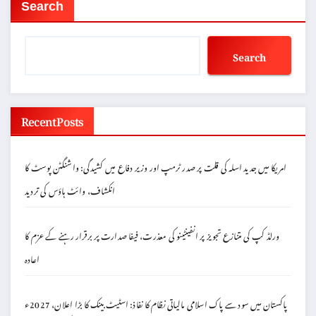
Search
Search
Recent Posts
امریکا میں جدید اسلہ کی قلت پر صدر ٹرمپ اور وزیر دفاع میں کشیدگی: واشنگٹن پوسٹ کا
انکشاف، وائٹ ہاؤس کی تردید
ورلڈ کپ کی متنازع تجویز پر انفینٹینو کی معذرت، فیفا صدارت پر برقرار رہنے کے عزم کا
اعادہ
پاکستان میں سود سے پاک اسلامی مالیاتی نظام کا نفاذ: اسٹیٹ بینک کا بڑا اعلان، 2027ء