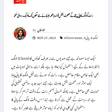
رات کو لونگ کا پانی پینے کے صحت بخش فوائد: ہاضمہ بہتر بنانے سے سکون تک کا ایک روایتی نسخہ
حنا خان
By
#لونگ
,
#پانی
,
#Clove water
NOV 27, 2025
لونگ (Clove) ایک ایسا مصالحہ ہے جسے صدیوں سے نہ صرف کھانوں کا
ذائقہ بڑھانے کے لیے استعمال کیا جاتا رہا ہے، بلکہ اسے روایتی ادویات میں
بھی ایک خاص مقام حاصل ہے۔ رات کو سونے سے قبل لونگ کا پانی پینا
ایک مؤثر اور صحت بخش عادت ہے، جسے اب جدید سائنسی تحقیق کی
حمایت بھی حاصل ہے۔ چونکہ انسانی جسم رات کے وقت آرام کر رہا ہوتا
ہے اور مرمت کے عمل سے گزرتا ہے، لہٰذا اس وقت لونگ کے پانی کا
استعمال کئی کلیدی فوائد کو زیادہ مؤثر طریقے سے ظاہر کرتا ہے۔