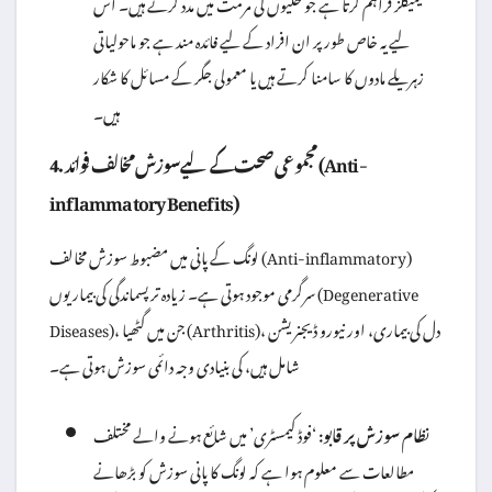
کیمیکلز فراہم کرتا ہے جو خلیوں کی مرمت میں مدد کرتے ہیں۔ اس
لیے یہ خاص طور پر ان افراد کے لیے فائدہ مند ہے جو ماحولیاتی
زہریلے مادوں کا سامنا کرتے ہیں یا معمولی جگر کے مسائل کا شکار
ہیں۔
4. مجموعی صحت کے لیے سوزش مخالف فوائد (Anti-
inflammatory Benefits)
لونگ کے پانی میں مضبوط سوزش مخالف (Anti-inflammatory)
سرگرمی موجود ہوتی ہے۔ زیادہ تر پسماندگی کی بیماریوں (Degenerative
Diseases)، جن میں گٹھیا (Arthritis)، دل کی بیماری، اور نیورو ڈیجنریشن
شامل ہیں، کی بنیادی وجہ دائمی سوزش ہوتی ہے۔
نظام سوزش پر قابو:
‘فوڈ کیمسٹری’ میں شائع ہونے والے مختلف
مطالعات سے معلوم ہوا ہے کہ لونگ کا پانی سوزش کو بڑھانے