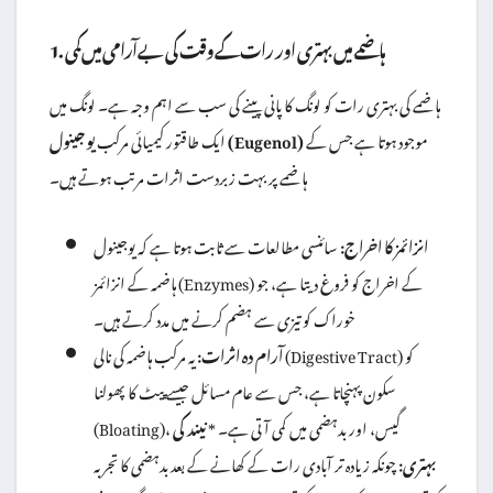
1. ہاضمے میں بہتری اور رات کے وقت کی بے آرامی میں کمی
ہاضمے کی بہتری رات کو لونگ کا پانی پینے کی سب سے اہم وجہ ہے۔ لونگ میں
موجود ہوتا ہے جس کے
یوجینول (Eugenol)
ایک طاقتور کیمیائی مرکب
ہاضمے پر بہت زبردست اثرات مرتب ہوتے ہیں۔
انزائمز کا اخراج:
سائنسی مطالعات سے ثابت ہوتا ہے کہ یوجینول
ہاضمہ کے انزائمز (Enzymes) کے اخراج کو فروغ دیتا ہے، جو
خوراک کو تیزی سے ہضم کرنے میں مدد کرتے ہیں۔
آرام دہ اثرات:
یہ مرکب ہاضمہ کی نالی (Digestive Tract) کو
سکون پہنچاتا ہے، جس سے عام مسائل جیسے پیٹ کا پھولنا
(Bloating)، گیس، اور بدہضمی میں کمی آتی ہے۔ *
نیند کی
بہتری:
چونکہ زیادہ تر آبادی رات کے کھانے کے بعد بدہضمی کا تجربہ