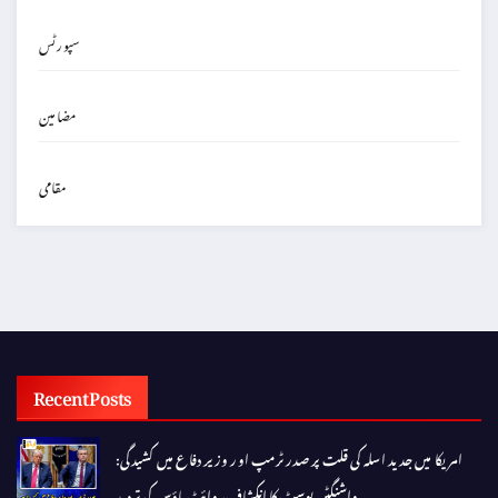
سپورٹس
مضامین
مقامی
Recent Posts
امریکا میں جدید اسلہ کی قلت پر صدر ٹرمپ اور وزیر دفاع میں کشیدگی:
واشنگٹن پوسٹ کا انکشاف، وائٹ ہاؤس کی تردید