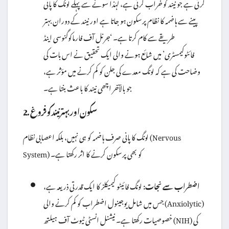
کرتی ہے جو نیند کو خراب کرتی ہے، لہٰذا سونے سے پہلے لونگ کا پانی
پینے سے ہاضمہ کا نظام پرسکون ہو جاتا ہے اور نیند کے دوران بہتر
طریقے سے کام کرتا ہے۔ ‘جرنل آف فارماکوگنوسی اینڈ
فائٹوکیمسٹری’ میں شائع ہونے والی ایک تحقیق نے اس بات کی
وضاحت کی ہے کہ لونگ معدے کی جلن کو کم کرنے میں مؤثر ہے،
جو بالآخر اچھی نیند کا باعث بنتا ہے۔
2. سکون اور بہتر نیند کو فروغ
لونگ کا پانی صرف ہاضمہ کو ہی نہیں، بلکہ اعصابی نظام (Nervous
System) کو بھی پرسکون کرنے کا اثر رکھتا ہے۔
اضطراب سے نجات:
لونگ فائیٹو کیمیکلز کا ایک قدرتی ذریعہ ہے،
جس میں شامل یوجینول اضطراب کو کم کرنے والی (Anxiolytic)
خصوصیات رکھتا ہے۔ نیشنل انسٹی ٹیوٹ آف ہیلتھ (NIH) کی