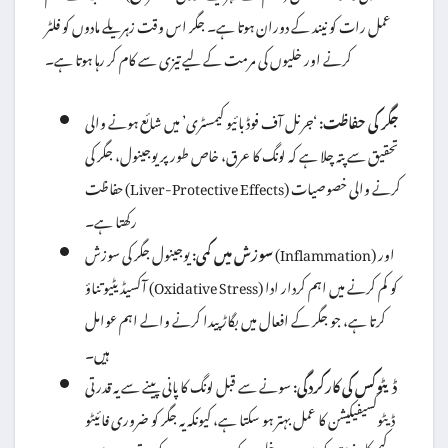
عمل رات کو نیند کے دوران ہوتا ہے۔ جگر اس وقت زہریلے مادوں کو فلٹر
کرنے اور خلیوں کی مرمت کے لیے تیزی سے کام کر رہا ہوتا ہے۔
جگر کی حفاظت:
‘جرنل آف فوڈ بائیو کیمسٹری’ میں شائع ہونے والی
تحقیق سے پتہ چلا ہے کہ لونگ کا عرق، خاص طور پر یوجینول، جگر کی
حفاظت (Liver-Protective Effects) کرنے والی خصوصیات
رکھتا ہے۔
سوزش میں کمی:
یوجینول جگر کی سوزش (Inflammation) اور
آکسیڈیٹیو تناؤ (Oxidative Stress) کو کم کرنے میں اہم کردار ادا
کرتا ہے، جو جگر کے افعال میں بگاڑ پیدا کرنے والے اہم عوامل
ہیں۔
ڈیٹوکس کی کارکردگی:
سونے سے قبل لونگ کا پانی پینے سے یہ قدرتی
ڈیٹوکسیفیکیشن کا عمل بہتر ہو سکتا ہے، کیونکہ یہ جگر کو ضروری فائیٹو