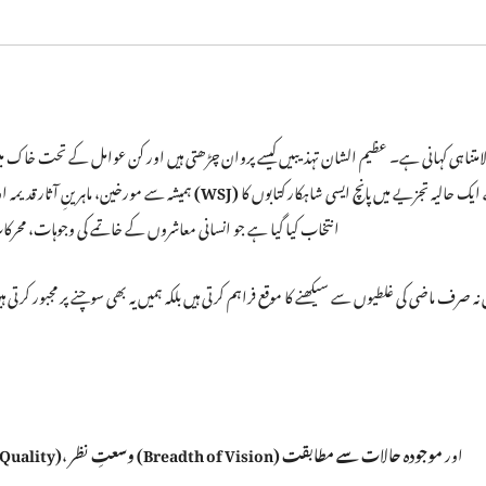
کے ایک حالیہ تجزیے میں پانچ ایسی شاہکار کتابوں کا
وال سٹریٹ جرنل (WSJ)
ہمیشہ سے مورخین، ماہرینِ آثار قدیمہ
انتخاب کیا گیا ہے جو انسانی معاشروں کے خاتمے کی وجوہات، مح
یں نہ صرف ماضی کی غلطیوں سے سیکھنے کا موقع فراہم کرتی ہیں بلکہ ہمیں یہ بھی سوچنے پر مجبور 
اور
موجودہ حالات سے مطابقت
وسعتِ نظر (Breadth of Vision)
،
تحقیقی معیار (