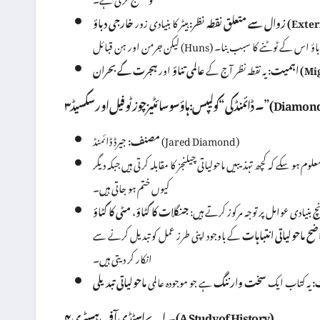
External )
زوال سے متعلق نقطہ نظر:
ہیٹر کا بنیادی زور
اؤ اس کے ٹوٹنے کا سبب بنا۔
Migrat)
اہمیت:
یہ نقطہ نظر آج کے
عالمی تناؤ
اور
Diamond’s “Collaps”)
جیرڈ ڈائمنڈ (Jared Diamond)
مصنف:
معلوم ہو سکے کہ کچھ تہذیبیں ماحولیاتی چیلنجز کا مقابلہ کرتی ہیں جبکہ دیگر
کیوں ختم ہو جاتی ہیں۔
نچ بنیادی عوامل پر توجہ مرکوز کرتے ہیں:
جنگلات کا کٹاؤ
،
ضح ماحولیاتی انتباہات
کے باوجود اپنی طرز عمل کو تبدیل کرنے سے
انکار کر دیتی ہیں۔
:
یہ کتاب ایک
سخت وارننگ
ہے جو موجودہ عالمی
۴۔ اے اسٹڈی آف ہسٹری (A Study of History)