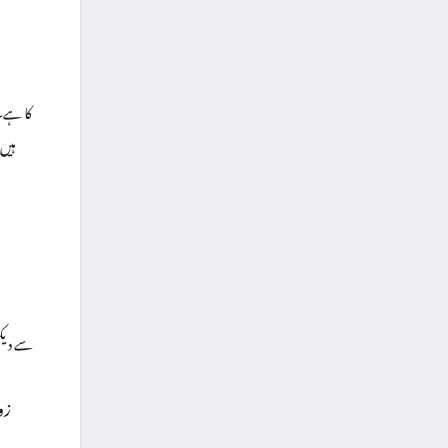
ہیں
زو