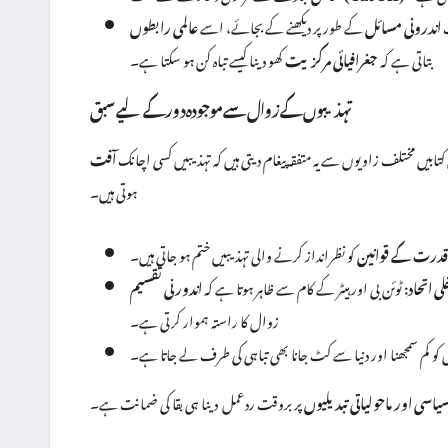
ف
اندرونی مسائل
کے طور پر دیکھنے کے بجائے، اسے
بتاتی ہے کہ
جغرافیائی مرکزیت
کھو دینا کیسے تباہ کن ہو سکتا ہے۔
تہذیبوں کے زوال سے موجودہ دور کے لیے سبق
 کتابیں مختلف زاویوں سے یہ متفقہ پیغام دیتی ہیں کہ تہذیبیں کسی اچانک
ہوتی ہیں۔
قدرت کے قوانین
کو نظرانداز کرنے والی تہذیبیں ختم ہو جاتی ہیں۔
لی اتحاد:
ٹوئن بی اور ہیٹر کے کام سے ظاہر ہوتا ہے کہ
زوال کا راستہ ہموار کرتی ہے۔
ں کو کم سمجھنا اور دنیا سے کٹ جانا بھی تباہی کی طرف لے جاتا ہے۔
اسی اور ماحولیاتی تبدیلیوں
پر بروقت ردعمل
دینا ہی بقا کی ضمانت ہے۔