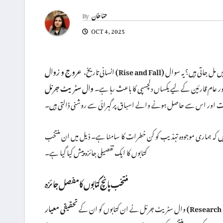
حنا خان
By
OCT 4, 2025
کی ایک لامتناہی کہانی ہے۔ عظیم الشان تہذیبیں کیسے پروان چڑھتی ہیں اور کن عوامل کے تحت خاک میں مل جاتی ہیں؟ یہ سوال
عروج و زوال (Rise and Fall)
انسانی تاریخ،
 اور عام قارئین کے لیے یکساں دلچسپی کا باعث رہا ہے۔
رکات اور اس سے حاصل ہونے والے اسباق پر گہرائی سے روشنی ڈالتی ہیں۔
کرتی ہیں کہ ہماری موجودہ تہذیب کو کن خطرات کا سامنا ہے۔ ذیل میں ان منتخب
کتابوں کا ایک تفصیلی جائزہ پیش کیا گیا ہے۔
منتخب پانچ کتابوں کا مفصل جائزہ
Research Quality)
وال سٹریٹ جرنل نے ان کتابوں کو ان کے