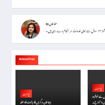
navigation
حنا خان
By
 ہیں۔
Related Post
پوسٹ
پوسٹ
بیوں سے خوفزدہ
عناصر؟ رام گوپال ورما کا پر پابندی کا مطالبہ، ‘ڈان 3’ تنازع پر
باچا خان مرکز میں قادیانیت کا داخلہ