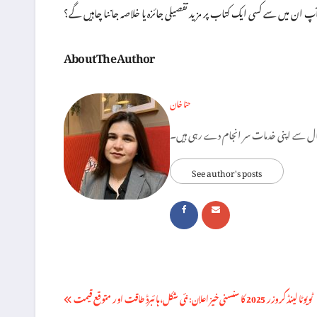
آپ ان میں سے کسی ایک کتاب پر مزید تفصیلی جائزہ یا خلاصہ جاننا چاہیں گے؟
About The Author
حنا خان
See author's posts
Post
ٹویوٹا لینڈ کروزر 2025 کا سنسنی خیز اعلان: نئی شکل، ہائبرڈ طاقت اور متوقع قیمت