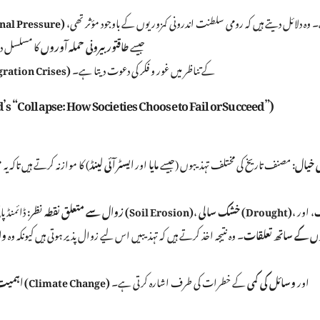
پر ہے۔ وہ دلائل دیتے ہیں کہ رومی سلطنت اندرونی کمزوریوں کے باوجود مؤثر تھی،
خارجی دباؤ (Pressure
لیکن جرمن اور ہن قبائل (Huns) جیسے
طاقتور بیرونی حملہ آوروں
کا مسلسل دب
کے تناظر میں غور و فکر کی دعوت دیتا ہے۔
ہجرت کے بحران (ion Crises
۳۔ ڈائمنڈ کی “کولیپس: ہاؤ سوسائٹیز چوز ٹو فیل اور سکسیڈ” (e: How Societies Choose to Fail or Succeed
 خیال:
مصنف تاریخ کی مختلف تہذیبوں (جیسے
مایا
اور
ایسٹر آئی لینڈ
) کا موازنہ کرتے ہیں تاکہ یہ 
، اور
،
خشک سالی (Drought)
،
مٹی کا کٹاؤ (Soil Erosion)
زوال سے متعلق نقطہ نظر:
ڈائمنڈ پا
ں کے ساتھ تعلقات
۔ وہ نتیجہ اخذ کرتے ہیں کہ تہذیبیں اس لیے زوال پذیر ہوتی ہیں کیونکہ وہ
وا
اور
وسائل کی کمی
کے خطرات کی طرف اشارہ کرتی ہے۔
ماحولیاتی تبدیلی (Climate Change)
اہمیت