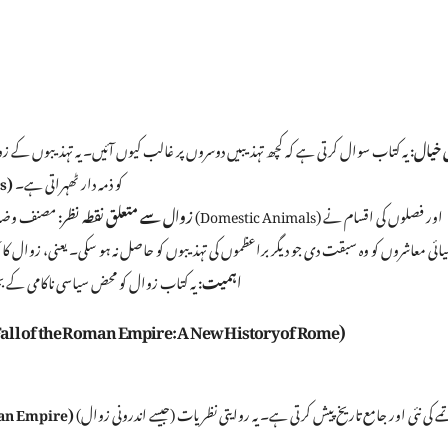
 خیال:
یہ کتاب سوال کرتی ہے کہ کچھ تہذیبیں دوسروں پر غالب کیوں آئیں۔ یہ تہذیبوں کے زو
کو ذمہ دار ٹھہراتی ہے۔
عوا
زوال سے متعلق نقطہ نظر:
مصنف وضاحت کرتا ہ
یائی معاشروں کو وہ سبقت دی جو دیگر براعظموں کی تہذیبوں کو حاصل نہ ہو سکی۔ یعنی، زوال کا 
اہمیت:
یہ کتاب زوال کو محض سیاسی ناکامی کے 
۲۔ دی فال آف دی رومن ایمپائر: اے نیو ہسٹری آف روم (f the Roman Empire: A New History of Rome
کے خاتمے کی نئی اور جامع تاریخ پیش کرتی ہے۔ یہ روایتی نظریات (جیسے اندرونی زوال)
مغربی رومی سلطنت 