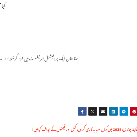
کیا 
حنا خان ایک پروفیشنل جرنیلسٹ ہیں اور گزشتہ ۱۳ سال سے اپنی خدمات سر انجام دے رہی ہیں۔
ہاں سرمایہ کاری کریں، کتنی اور قیمتوں کے اہداف کیا ہیں؟