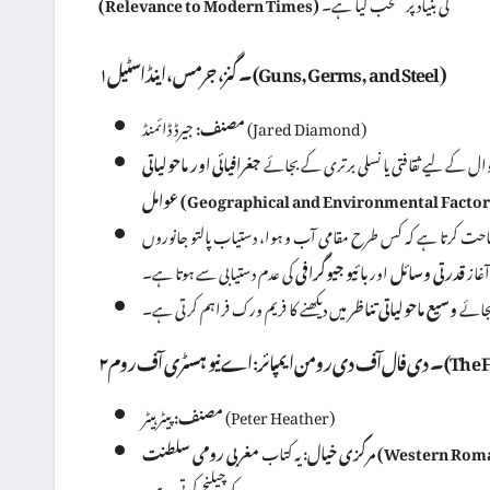
کی بنیاد پر منتخب کیا ہے۔
(Relevance to Modern Times)
۱۔ گنز، جرمس، اینڈ اسٹیل (Guns, Germs, and Steel)
جیرڈ ڈائمنڈ (Jared Diamond)
مصنف:
ال کے لیے ثقافتی یا نسلی برتری کے بجائے
جغرافیائی اور ماحولیاتی
مل (Geographical and Environmental Factors)
ے کہ کس طرح مقامی آب و ہوا، دستیاب پالتو جانوروں (Domestic Animals) اور فصلوں کی اقسام نے
آغاز
قدرتی وسائل
اور
بائیو جیوگرافی
کی عدم دستیابی سے ہوتا ہے۔
بجائے
وسیع ماحولیاتی تناظر
میں دیکھنے کا فریم ورک فراہم کرتی ہے۔
The Fall o)
پیٹر ہیٹر (Peter Heather)
مصنف:
(Western Roman Empire)
مرکزی خیال:
یہ کتاب
کو چیلنج کرتی ہے۔