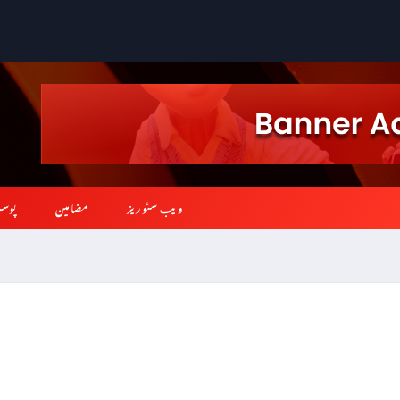
ویب سٹوریز
مضامین
پوس