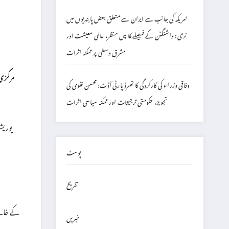
امریکہ کی جانب سے ایران سے متعلق بعض پابندیوں میں
نرمی: واشنگٹن کے فیصلے کا پس منظر، عالمی معیشت اور
مشرق وسطیٰ پر ممکنہ اثرات
مرکزی
وفاقی وزراء کی کارکردگی کا تھرڈ پارٹی آڈٹ: محسن نقوی کی
تجویز، حکومتی ترجیحات اور ممکنہ سیاسی اثرات
یوریش
پوسٹ
تفریح
خبریں