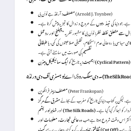
آرنلڈ جے ٹوئن بی (Arnold J. Toynbee)
مصنف:
ہے، جو دنیا کی
تہذیبوں
کے عروج و زوال کا تجزیہ پیش کرتا ہے۔
ال سے متعلق نقطہ نظر:
ٹوئن بی کا مشہور نظریہ
کامی سیاسی یا روحانی عدم استحکام، تخلیقی صلاحیتوں کی کمی، یا
طبقاتی
تقسیم
کی صورت میں سامنے آتی ہے۔
ایک سائیکلیکل پیٹرن (Cyclical Pattern)
اہمیت:
یہ تاریخ کو
The Silk Roads: A New Hist)
پیٹر فرانکوپن (Peter Frankopan)
مصنف:
ہے، لیکن یہ کتاب دنیا کی تاریخ کو مغرب کے بجائے
دار کو اجاگر کیا گیا ہے۔
شاہراہ ریشم (The Silk Roads)
اور
وال اکثر اس وقت شروع ہوتا ہے جب وہ
عالمی تجارت، معلومات اور
تی ہے۔
کٹ (Cut Off)
ثقافتی تبادلے
کے مرکزی دھارے سے