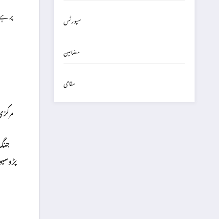
سپورٹس
مضامین
مقامی
مرکزی
جنگ
پڑوسیو