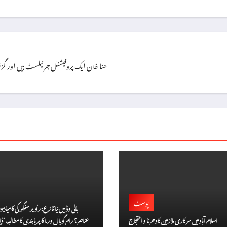
حنا خان ایک پروفیشنل جرنیلسٹ ہیں اور گزشتہ ۱۳ سال سے اپنی خدمات سر انجام دے رہی
پوسٹ
بالی وڈ میں نیا تنازع: رنویر سنگھ کی کامیا
اسلام آباد میں سرکاری ملازمین کا دھرنا و احتجاج