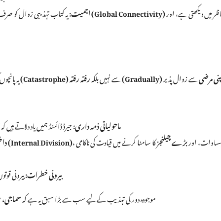
کے تناظر میں دیکھتی ہے، اور
عالمی رابطوں (Global Connectivity)
اہمیت:
یہ کتاب تہذیبی زوال کو صر
نی مرضی
سے زوال پذیر
رفتہ رفتہ (Gradually)
سے نہیں بلکہ
آفت (Catastrophe)
یہ پانچوں
ماحولیاتی ذمہ داری:
جیرڈ ڈائمنڈ ہمیں یاد دلاتے ہیں کہ
 مساوات، اور
بڑے چیلنجز
کا سامنا کرنے میں قیادت کی ناکامی
اندورنی تقسیم (Internal Division)
داخ
بیرونی خطرات:
بیرونی قوتو
موجودہ دور کی تہذیب کے لیے سب سے بڑا سبق یہ ہے کہ
سماجی، سی