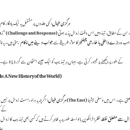
مرکزی خیال:
کئی جلدوں پر مشتمل یہ ایک یادگار کام 
کا ہے۔ ان کے مطابق، تہذیبیں اس وقت زوال پذیر ہوتی
“چیلنج اور ردعمل” (Challenge and Response)
زو
 جب وہ
بڑے داخلی یا خارجی چیلنجز
کا مؤثر طریقے سے
جواب دینے میں ناکام
رہتی ہیں۔ یہ نا
کے طور پر دیکھنے پر مجبور کرتی ہے، جہاں ہر تہذیب کو ایک جیسے امتحان سے گزرنا پڑتا ہے۔
۵۔ دی سِلک روڈز: اے نیو ہسٹری آف دی ورلڈ (ory of the World
سے دیکھتی ہے۔ اس میں وسطی ایشیا
مشرق کے مرکز (The East)
مرکزی خیال:
اگرچہ یہ براہ راست زوال پر نہیں 
کے کر
ال سے متعلق نقطہ نظر:
فرانکوپن بالواسطہ طور پر یہ ظاہر کرتے ہیں کہ کسی بھی تہذیب کا ز
جا