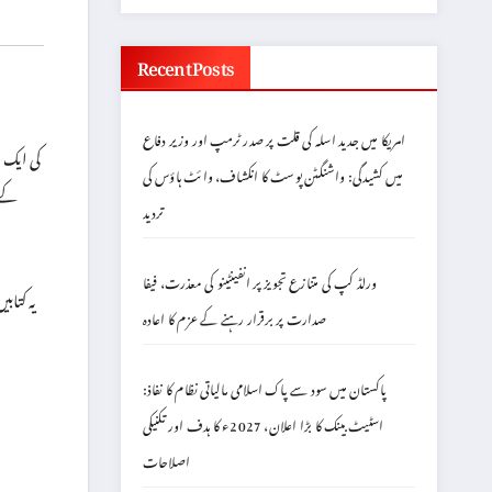
Recent Posts
امریکا میں جدید اسلہ کی قلت پر صدر ٹرمپ اور وزیر دفاع
میں کشیدگی: واشنگٹن پوسٹ کا انکشاف، وائٹ ہاؤس کی
تردید
ورلڈ کپ کی متنازع تجویز پر انفینٹینو کی معذرت، فیفا
یہ کتاب
صدارت پر برقرار رہنے کے عزم کا اعادہ
پاکستان میں سود سے پاک اسلامی مالیاتی نظام کا نفاذ:
اسٹیٹ بینک کا بڑا اعلان، 2027ء کا ہدف اور تکنیکی
اصلاحات