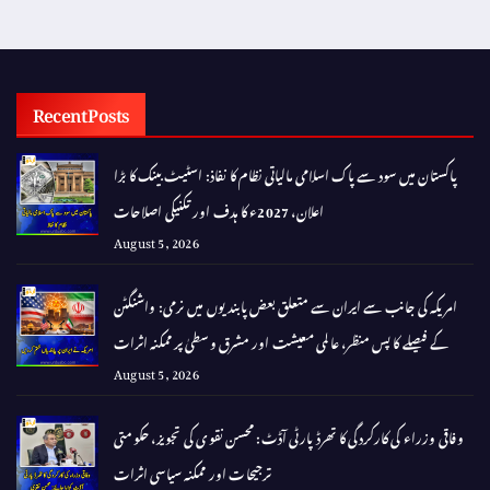
Recent Posts
پاکستان میں سود سے پاک اسلامی مالیاتی نظام کا نفاذ: اسٹیٹ بینک کا بڑا
اعلان، 2027ء کا ہدف اور تکنیکی اصلاحات
August 5, 2026
امریکہ کی جانب سے ایران سے متعلق بعض پابندیوں میں نرمی: واشنگٹن
کے فیصلے کا پس منظر، عالمی معیشت اور مشرق وسطیٰ پر ممکنہ اثرات
August 5, 2026
وفاقی وزراء کی کارکردگی کا تھرڈ پارٹی آڈٹ: محسن نقوی کی تجویز، حکومتی
ترجیحات اور ممکنہ سیاسی اثرات