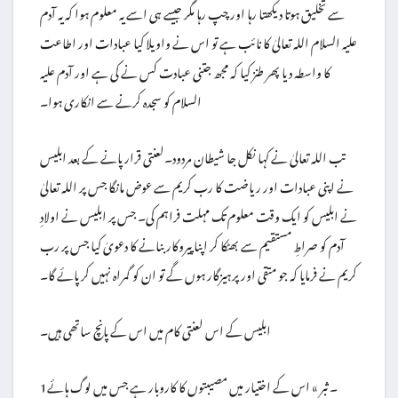
سے تخلیق ہوتا دیکھتا رہا اور چپ رہا مگر جیسے ہی اسے یہ معلوم ہوا کہ یہ آدم
علیہ السلام اللہ تعالیٰ کا نائب ہے تو اس نے واویلا کیا عبادات اور اطاعت
کا واسطہ دیا پھر طنز کیا کہ مجھ جتنی عبادت کس نے کی ہے اور آدم علیہ
السلام کو سجدہ کرنے سے انکاری ہوا۔
تب اللہ تعالیٰ نے کہا نکل جا شیطان مردود۔لعنتی قرار پانے کے بعد ابلیس
نے اپنی عبادات اور ریاضت کا رب کریم سے عوض مانگا جس پر اللہ تعالیٰ
نے ابلیس کو ایک وقت معلوم تک مہلت فراہم کی۔ جس پر ابلیس نے اولادِ
آدم کو صراطِ مستقیم سے بھٹکا کر اپنا پیروکار بنانے کا دعویٰ کیا جس پر رب
کریم نے فرمایا کہ جو متقی اور پرہیزگار ہوں گے تو ان کو گمراہ نہیں کر پائے گا۔
ابلیس کے اس لعنتی کام میں اس کے پانچ ساتھی ہیں۔
1۔ ثبر » اس کے اختیار میں مصیبتوں کا کاروبار ہے جس میں لوگ ہائے