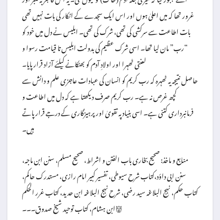
غرور تھا کہ میں اعلیٰ ہوں اور اس ایک سجدے کے انکار کی بات نہیں تھی
بات اطاعت سے سرکشی کی تھی، شرک کی تھی۔ ابلیس نے دل میں خود کو
“رب” مان لیا تھا۔ اسی شرک عظیم کی بدولت ابلیس تا قیامت رسوا و
لعنتی ٹھہرا اور اولادِ آدم کو بھٹکانے کیلئے آزاد قرار پایا۔
حاصل نتیجہ یہ ٹھہرہ کہ رب کریم کو انسان کی عبادات عاجزی علم و دانش سے
کچھ غرص نہ ہے۔ رب کریم صرف دیکھتا ہے کہ دل میں اطاعت و
فرمانبرداری کتنی ہے۔ اسی بنیاد پہ تقویٰ اور پرہیزگاری کے درجے قرار پاتے
ہیں۔
منابع و ماخذ: صحیح بخاری باب الفتن و اشراط، صحیح مسلم، سنن ابن ماجہ،
سنن ابی داؤد،کتاب شرح سیوطی، تفسیر کبیر امام رازی، مستدرک حاکم،
کتاب حکم، نہج البلاغہ سید رضی، شرح نہج البلاغہ ابن حدید، کتاب غرر الحکم
ابن ہشام، کتاب توحید شیخ صدوق۔۔۔👹