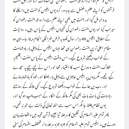
فرشتوں کو اپنے علم و فضل سے بہرہ ور کرو یوں ابلیس کو جنت میں داخلے کا
پروانہ مل گیا اور جنت میں بھی اپنے علم سے داروغہ جنت رضوان کو
سیراب کیا اور یوں جنت رضوان کی کنجیاں ابلیس کے پاس رہیں۔ روایات
کے مطابق ابلیس 40 ہزار سال تک یہ فرض خزانچی انجام دیتا رہا۔ یہی وہ
مقام اعلیٰ ترین جنت رضوان ہی تھا جہاں ابلیس نے پہلی بار بادشاہت
کے خواب دیکھنے شروع کیے۔ اس وقت ابلیس کے پاس ہفت اقلیم،
افلاک، جنت و دوزخ سب کا اختیار تھا اور اس نے چپے چپے پہ سجدے
کیے تھے۔ مگر یہاں پہ ابلیس عاجزی سے پہلی بار بھٹکا اور خود کو بادشاہ بنانے
اور رب بن جانے کے خواب دیکھنا شروع کیے۔ کئی ملائکہ کے سامنے
ربوبیت کی بابت بات بھی کی مگر ملائکہ کے انکار کے سبب چپ ہو گیا اور
یوں نظام چلتا رہا مگر اس سب سے اللہ تعالیٰ کی ذات بے خبر نہ تھی۔
پھر آدم علیہ السلام کی تخلیق کا مرحلہ آیا جیسے قرآن مجید میں واقعات بیان
ہوئے ہیں۔ ابلیس آدم علیہ السلام کو جزو جزو مرحلہ وار مختلف اقسام کی مٹی