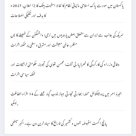
پاکستان میں سود سے پاک اسلامی مالیاتی نظام کا نفاذ: اسٹیٹ بینک کا بڑا اعلان، 2027ء
کا ہدف اور تکنیکی اصلاحات
امریکہ کی جانب سے ایران سے متعلق بعض پابندیوں میں نرمی: واشنگٹن کے فیصلے کا پس
منظر، عالمی معیشت اور مشرق وسطیٰ پر ممکنہ اثرات
وفاقی وزراء کی کارکردگی کا تھرڈ پارٹی آڈٹ: محسن نقوی کی تجویز، حکومتی ترجیحات اور
ممکنہ سیاسی اثرات
بحیرۂ احمر میں پروجیکٹائل حملہ: بھارتی تجارتی جہاز ڈوب گیا، عملے کے 14 افراد بحفاظت
ریسکیو
پانچ اگست مقبوضہ جموں و کشمیر کی تاریخ کا سیاہ ترین دن ہے۔ اکبر سیٹھی