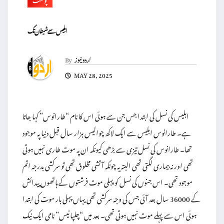
ابلیس سے شیطان تک
اردو نیوز
By
MAY 28, 2025
ابلیس کی نسل کی ابتدا جس جن سے ہوئی اس کا نام “طارانوس” کہا جاتا
ہے۔ طارانوس ابلیس سے ایک لاکھ چوالیس ہزار سال قبل دنیا پہ موجود
تھا۔ طارانوس کی نسل تیزی سے بڑھی کیونکہ ان پہ موت طاری نہیں ہوتی
تھی اور نہ بیماری لگتی تھی البتہ یہ چونکہ آتشی مخلوق تھی تو سرکشی بدرجہ اتم
موجود تھی۔ اس جنوں کی نسل کو پہلی موت فرشتوں کے ہاتھوں پیدائش
کے 36000 سال بعد آئی جس کی وجہ سرکشی تھی یہاں پہلی بار موت کی ابتدا
ہوئی اس سے پہلے موت نہیں ہوتی تھی۔ بعد میں “چلپانیس” نامی ایک نیک