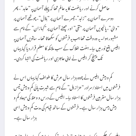
حاصل کرنے اور ریاضت کا یہ عالم تھا کہ پہلے آسمان پہ “عابد”، پھر
دوسرے آسمان پر “زاہد”، تیسرے آسمان پر “بلال”، چوتھے آسمان پر
“والی”، پانچویں آسمان پر “تقی” اور چھٹے آسمان پر “کبازان” کے نام سے
مشہور ہوا۔ یہ وہ وقت تھا جب یہ فرشتوں کو سکھاتا تھا۔ ساتویں آسمان پہ
ابلیس بقع نور میں رہا۔ ہفت افلاک کے سب ملائکہ کا معلم قرار دیا گیا یہاں
تک پہنچ کر ابلیس نے اپنی عاجزی اور ریاضت کی انتہا کردی۔
کم و بیش ابلیس نے چودہ ہزار سال عرش کا طواف کیا یہاں اس نے
فرشتوں میں استاد/سرادر “عزازیل” کے نام سے شہرت پائی کم و بیش تیس
ہزار سال مقربین فرشتوں کا استاد رہا۔ ابلیس کے درس و وعظ کی میعاد کم و
بیش بیس ہزار سال ہے۔ فرشتوں کے ساتھ قیام کی مدت کم و بیش اسی
ہزار سال ہے۔
ابلیس کو حکم ہوا کہ داروغہ جنت “رضوان” کی معاونت کرو اور اہل جنت