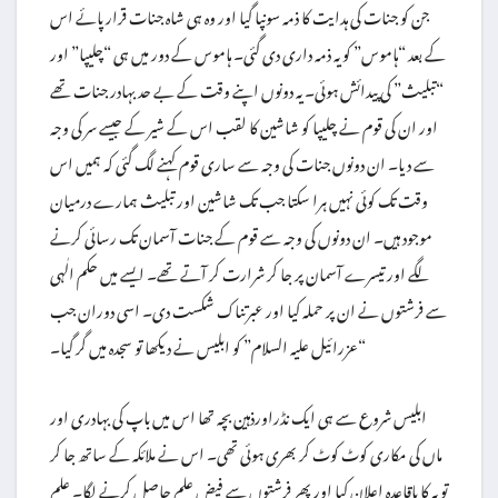
جن کو جنات کی ہدایت کا ذمہ سونپا گیا اور وہ ہی شاہ جنات قرار پائے اس
کے بعد “ہاموس” کو یہ ذمہ داری دی گئی۔ ہاموس کے دور میں ہی “چلیپا” اور
“تبلیث” کی پیدائش ہوئی۔ یہ دونوں اپنے وقت کے بے حد بہادر جنات تھے
اور ان کی قوم نے چلیپا کو شاشین کا لقب اس کے شیر کے جیسے سر کی وجہ
سے دیا۔ ان دونوں جنات کی وجہ سے ساری قوم کہنے لگ گئی کہ ہمیں اس
وقت تک کوئی نہیں ہرا سکتا جب تک شاشین اور تبلیث ہمارے درمیان
موجود ہیں۔ ان دونوں کی وجہ سے قوم کے جنات آسمان تک رسائی کرنے
لگے اور تیسرے آسمان پر جا کر شرارت کر آتے تھے۔ ایسے میں حکم الٰہی
سے فرشتوں نے ان پر حملہ کیا اور عبرتناک شکست دی۔ اسی دوران جب
“عزرائیل علیہ السلام” کو ابلیس نے دیکھا تو سجدہ میں گر گیا۔
ابلیس شروع سے ہی ایک نڈراورذہین بچہ تھا اس میں باپ کی بہادری اور
ماں کی مکاری کوٹ کوٹ کر بھری ہوئی تھی۔ اس نے ملائکہ کے ساتھ جا کر
توبہ کا باقاعدہ اعلان کیا اور پھر فرشتوں سے فیض علم حاصل کرنے لگا۔ علم