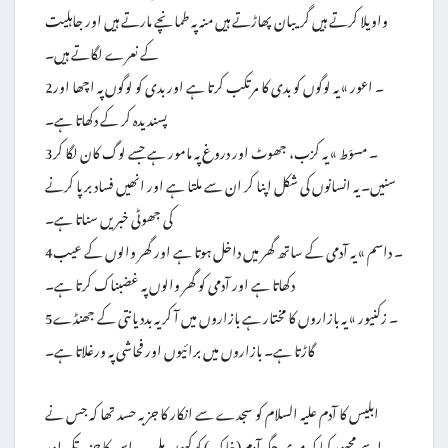
واویلا کرتے ہیں گریبان پھاڑتے ہیں منہ پہ طمانچے مارتے ہیں اور جاہلیت
کے نعرے لگاتے ہیں۔
2۔ اعور » یہ لوگوں کو بدی کا مرتکب کرتا ہے اور بدی کو لوگوں پہ اچھا اور
پسندیدہ کر کے دکھاتا ہے۔
3۔ مسوّط » یہ کزب، جھوٹ اور دروغ پہ مامور ہے جسے لوگ کان لگا کر
سنیں۔ یہ انسانوں کی شکل اپنا کر ان سے ملتا ہے اور انھیں فساد برپا کرنے
کی جھوٹی خبریں سناتا ہے۔
4۔ داسم » یہ آدمی کے ساتھ گھر میں داخل ہوتا ہے اور گھر والوں کے عیب
دکھاتا ہے اور آدمی کو گھر والوں پہ غضبناک کرتا ہے۔
5۔ زکنیور » یہ بازاروں کا مختار ہے بازاروں میں آ کر یہ بددیانتی کے جھنڈے
گاڑتا ہے۔ بازاروں میں برائیوں اور فحاشی پہ ورغلاتا ہے۔
ابلیس کا آدم علیہ السلام کو سجدے سے انکار کا جزبہ حسد تھا کہ جس نے
اسے مجبور کیا کہ میری جگہ آدم (خاک) کو کیوں ملی۔ یہ اس کا جزبہ تکبر اور