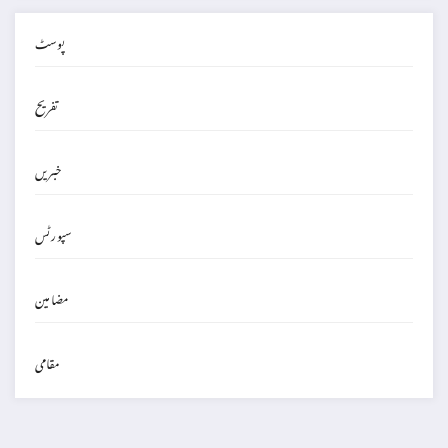
پوسٹ
تفریح
خبریں
سپورٹس
مضامین
مقامی