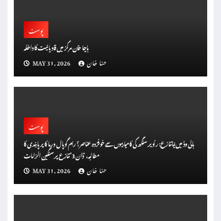
پوسٹ
باچا خان مرکز میں قادیانیت کا داخلہ
حنا خان
MAY 31, 2026
پوسٹ
بالی وڈ میں نیا تنازع: رنویر سنگھ کی کامیابیوں سے خوفزدہ عناصر؟ رام گوپال ورما کا پر پابندی کا
مطالبہ، ‘ڈان 3’ تنازع پر سنگین الزامات
حنا خان
MAY 31, 2026