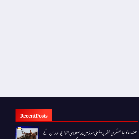
Recent Posts
صنعاء کا نیا عسکری نظریہ: یمنی سرزمین پر سعودی افواج اور ان کے