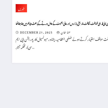
خبریں
ھی اپنی قدیمی شناخت، ثقافت، تاریخی بازاروں اور عالمی اہمیت کے حامل ورثے کے باعث دنیا بھر میں جانا جاتا تھا
حنا خان
DECEMBER 21, 2025
 سخت مؤقف اختیار کرتے ہوئے ضلعی انتظامیہ، پشاور میونسپل کارپوریشن (پی ایم
سی)، محکمہ آثارِ…