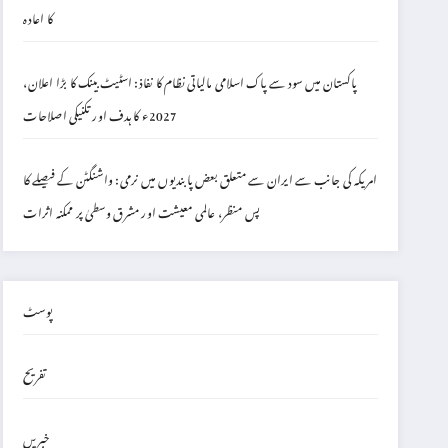
کا اعادہ
پاکستان میں سود سے پاک اسلامی مالیاتی نظام کا نفاذ: اسٹیٹ بینک کا بڑا اعلان،
2027ء کا ہدف اور تکنیکی اصلاحات
امریکہ کی جانب سے ایران سے متعلق بعض پابندیوں میں نرمی: واشنگٹن کے فیصلے کا
پس منظر، عالمی معیشت اور مشرق وسطیٰ پر ممکنہ اثرات
پوسٹ
تفریح
خبریں