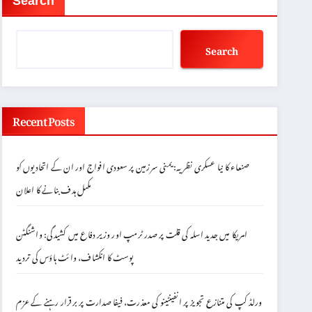
Search
Search
Recent Posts
صنعاء کا نیا عسکری نظریہ: یمنی سرزمین پر سعودی افواج اور ان کے اتحادیوں کو
مکمل ہدف بنانے کا اعلان
امریکا میں جدید اسلہ کی قلت پر صدر ٹرمپ اور وزیر دفاع میں کشیدگی: واشنگٹن
پوسٹ کا انکشاف، وائٹ ہاؤس کی تردید
ورلڈ کپ کی متنازع تجویز پر انفینٹینو کی معذرت، فیفا صدارت پر برقرار رہنے کے عزم