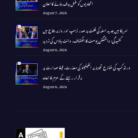
اتحادیوں کو مکمل ہدف بنانے کا اعلان
August 7, 2026
امریکا میں جدید اسلہ کی قلت پر صدر ٹرمپ اور وزیر دفاع میں
کشیدگی: واشنگٹن پوسٹ کا انکشاف، وائٹ ہاؤس کی تردید
August 6, 2026
ورلڈ کپ کی متنازع تجویز پر انفینٹینو کی معذرت، فیفا صدارت پر
برقرار رہنے کے عزم کا اعادہ
August 6, 2026