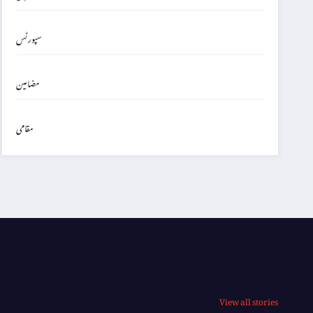
سپورٹس
مضامین
مقامی
View all stories