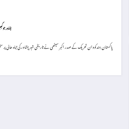
پشاور جو کب
پاکستان ہندکووان تحریک کے صدر اکبر سیٹھی نے تاریخی شہر پشاور کی تباہ حالی پر