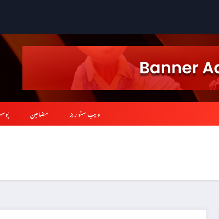
ویب سٹوریز
مضامین
پوس