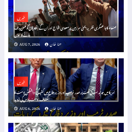
خبریں
صنعاء کا نیا عسکری نظریہ: یمنی سرزمین پر سعودی افواج اور ان کے اتحادیوں کو مکمل ہدف
بنانے کا اعلان
حنا خان
AUG 7, 2026
خبریں
امریکا میں جدید اسلہ کی قلت پر صدر ٹرمپ اور وزیر دفاع میں کشیدگی: واشنگٹن پوسٹ کا
انکشاف، وائٹ ہاؤس کی تردید
حنا خان
AUG 6, 2026