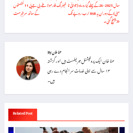
سال 2025-26کے پہلے گیارہ ماہ (جولائی تا
شیئرنگ فارمولا طے، بی جے پی 11 نشستوں
مئی) کے دوران یہ 868 ارب روپے تک
کے ساتھ سرفہرست
پہنچ گئی ۔
حنا خان
By
حنا خان ایک پروفیشنل جرنیلسٹ ہیں اور گزشتہ
۱۳ سال سے اپنی خدمات سر انجام دے رہی
ہیں۔
Related Post