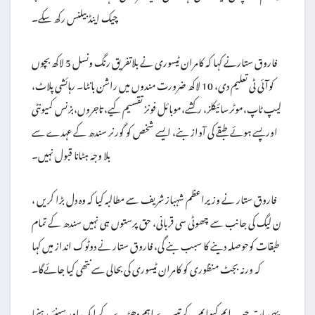
چیک اینڈ بیلنس رکھ سکے۔
فاروق ستارنے کہا کہ کامران ٹیسوری نے بلاتفریق رنگ ونسل 5 لاکھ بچوں
کوآئی ٹی تعلیم دی، 10 لاکھ ضرورت مندوں میں راشن بانٹا۔ رہائشی پلاٹ،
لیپ ٹاپ،موٹرسائیکلز، رکشے،موبائل فونز تقسیم کیے، تاجروں،بزنس کمیونٹی
اور پسے ہوئے طبقے کی آواز بنے، ایسے شخص کو گورنر سندھ کے عہدے سے
بلا وجہ ہٹانا قبول نہیں۔
فاروق ستار نے وزیراعظم شہباز شریف سے مطالبہ کیا کہ وہ دل بڑا کریں ،
ن لیگ کی جانب سے چھوٹی سی قربانی، حق پرستوں ہی نہیں سندھ کے تمام
طبقات کوحوصلہ دینے کا سبب بنے گی، فاروق ستار نے دوٹوک انداز میں کہا
کہ ورنہ بجٹ منظوری کو کامران ٹیسوری کی بحالی سے نتھی کیا جائےگا۔
یہی بات جب ایم کیوایم کے تیسرے اہم دھڑے کے ایک اور سینئر رہنما