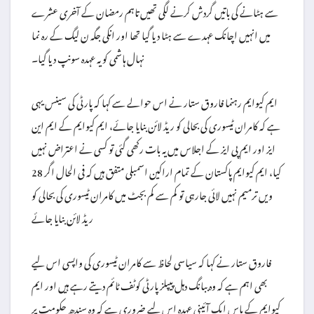
سے ہٹانے کی باتیں گردش کرنے لگی تھیں تاہم رمضان کے آخری عشرے
میں انہیں اچانک عہدے سے ہٹا دیا گیا تھا اور انکی جگہ ن لیگ کے رہ نما
نہال ہاشمی کو یہ عہدہ سونپ دیا گیا۔
ایم کیوایم رہنما فاروق ستار نے اس حوالے سے کہا کہ پارٹی کی سینس یہی
ہے کہ کامران ٹیسوری کی بحالی کو ریڈ لائن بنایا جائے، ایم کیوایم کے ایم این
ایز اور ایم پی ایز کے اجلاس میں یہ بات رکھی گئی تو کسی نے اعتراض نہیں
کیا، ایم کیوایم پاکستان کے تمام اراکین اسمبلی متفق ہیں کہ فی الحال اگر 28
ویں ترمیم نہیں لائی جارہی تو کم سے کم بجٹ میں کامران ٹیسوری کی بحالی کو
ریڈ لائن بنایا جائے
فاروق ستار نے کہا کہ سیاسی لحاظ سے کامران ٹیسوری کی واپسی اس لیے
بھی اہم ہے کہ وہ ببانگ دہل پیپلزپارٹی کوٹف ٹائم دیتے رہے ہیں اور ایم
کیوایم کے پاس ایک آئینی عہدہ اس لیے ضروری ہے کہ وہ سندھ حکومت پر