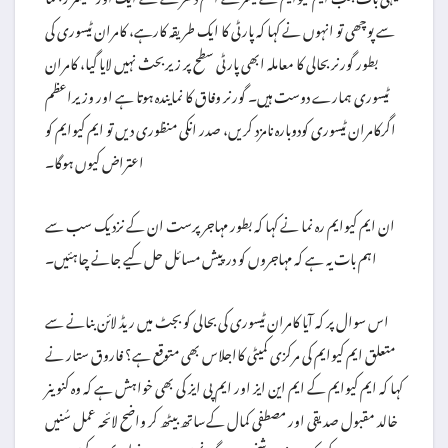
سے پوچھی تو انہوں نے کہا کہ پارٹی کا ایک طریقہ کارہے، کامران ٹیسوری کی
بطور گورنر بحالی کا معاملہ ابھی پارٹی سطح پر زیربحث نہیں لایا گیا، کامران
ٹیسوری ہمارے دوست ہیں۔ گورنر وفاق کا نمایندہ ہوتا ہے اور وزیراعظم
اگرکامران ٹیسوری کودوبارہ نامزد کریں، صدر انکی منظوری دیں تو ایم کیوایم کو
اعتراض کیوں ہوگا۔
ان ایم کیوایم رہ نما نے کہا کہ بطور مہاجر پرست ان کے نزدیک سب سے
اہم بات یہ ہے کہ مہاجروں کو درپیش مسائل حل کیے جانے چاہئیں۔
اس سوال پر کہ آیا کامران ٹیسوری کی بحالی کو بجٹ میں ریڈ لائن بنانے سے
متعلق ایم کیوایم کی مرکزی کمیٹی کااجلاس بھی متوقع ہے؟ فاروق ستار نے
کہا کہ ایم کیوایم کے ایم این ایز اور ایم پی ایز کی بھی خواہش ہے کہ وہ کنوینر
خالد مقبول صدیقی اور مصطفی کمال کےساتھ بیٹھ کر واضح لائحہ عمل سُنیں