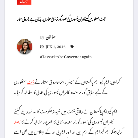
بجٹ منظوری کیلئے کامران ٹیسوری کی بطور گورنربحالی ہماری ریڈلائن ہے: فاروق ستار
حنا خان
By
JUN 1, 2026
#Tassori to be Governor again
کراچی: ایم کیو ایم پاکستان کے سینئر رہنما فاروق ستار نے
منظوری
بجٹ
کے لیے سابق گورنر سندھ کامران ٹیسوری کی بحالی کا مطالبہ کردیا۔
ایم کیوایم پاکستان نے وفاقی بجٹ میں شہبازحکومت کا ساتھ دینے کیلئے
کامران ٹیسوری کی بطور گورنر سندھ بحالی کا بھرپور مطالبہ کرنے کا
فیصلہ
کرلیاجبکہ ایم کیوایم کے ایم این ایز اور ایم پی ایز کے اجلاس میں بھی اسے