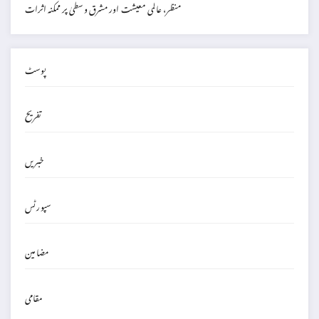
منظر، عالمی معیشت اور مشرق وسطیٰ پر ممکنہ اثرات
پوسٹ
تفریح
خبریں
سپورٹس
مضامین
مقامی