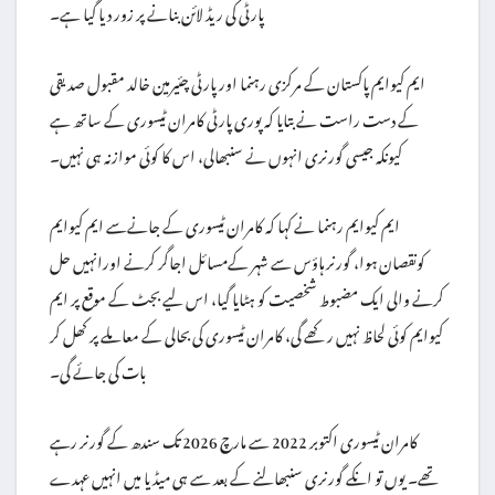
پارٹی کی ریڈ لائن بنانے پر زور دیا گیا ہے۔
ایم کیوایم پاکستان کے مرکزی رہنما اور پارٹی چئیرمین خالد مقبول صدیقی
کے دست راست نے بتایا کہ پوری پارٹی کامران ٹیسوری کے ساتھ ہے
کیونکہ جیسی گورنری انہوں نے سنبھالی، اس کا کوئی موازنہ ہی نہیں۔
ایم کیوایم رہنما نے کہا کہ کامران ٹیسوری کے جانےسے ایم کیوایم
کونقصان ہوا، گورنر ہاؤس سے شہر کےمسائل اجاگر کرنے اورانہیں حل
کرنے والی ایک مضبوط شخصیت کو ہٹایا گیا، اس لیے بجٹ کے موقع پر ایم
کیوایم کوئی لحاظ نہیں رکھے گی، کامران ٹیسوری کی بحالی کے معاملے پر کھل کر
بات کی جائے گی۔
کامران ٹیسوری اکتوبر 2022 سے مارچ 2026 تک سندھ کے گورنر رہے
تھے۔ یوں تو انکے گورنری سنبھالنے کے بعد سے ہی میڈیا میں انہیں عہدے