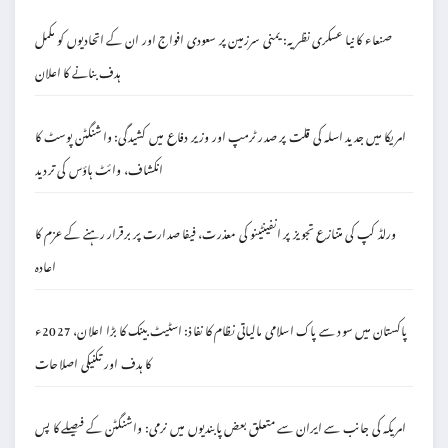
صنعاء کا نیا عسکری نظریہ: یمنی سرزمین پر سعودی افواج اور ان کے اتحادیوں کو مکمل
ہدف بنانے کا اعلان
امریکا میں جدید اسلہ کی قلت پر صدر ٹرمپ اور وزیر دفاع میں کشیدگی: واشنگٹن پوسٹ کا
انکشاف، وائٹ ہاؤس کی تردید
ورلڈ کپ کی متنازع تجویز پر انفینٹینو کی معذرت، فیفا صدارت پر برقرار رہنے کے عزم کا
اعادہ
پاکستان میں سود سے پاک اسلامی مالیاتی نظام کا نفاذ: اسٹیٹ بینک کا بڑا اعلان، 2027ء
کا ہدف اور تکنیکی اصلاحات
امریکہ کی جانب سے ایران سے متعلق بعض پابندیوں میں نرمی: واشنگٹن کے فیصلے کا پس