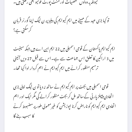
کیونکہ یہ دونوں شخصیات گورنمنٹ پورٹ فولیو بھی رکھتی ہیں۔
تو کیا بڑی عید کے مہینے میں ایم کیوایم کی دہلیز پر ن لیگ اپنا گورنر قربان
کرسکتی ہے؟
ایم کیوایم پاکستان کے قومی اسمبلی میں 22 ایم این اے ہیں جبکہ سینیٹ
میں 3 اراکین کا تعلق اس جماعت سے ہے۔اس سے قبل 27 ویں آئینی
ترمیم منظور کرانے میں ایم کیوایم نے اہم کردار ادا کیا تھا۔
قومی اسمبلی میں بجٹ پر ایم کیوایم نے ساتھ نہ دیا تو ن لیگ اپنی بڑی
اتحادی پیپلزپارٹی کےساتھ مل کر بجٹ منظور کرالے گی مگر ایک اور اہم
اتحادی ایم کیوایم کو ناراض کرنا اپوزیشن کو غیرمعمولی طور پر مضبوط کرنے
کا سبب بنے گا