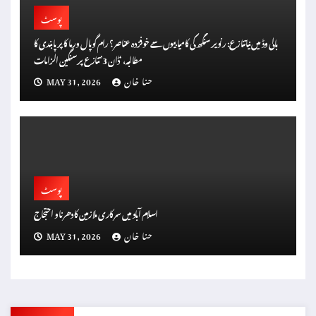
پوسٹ
بالی وڈ میں نیا تنازع: رنویر سنگھ کی کامیابیوں سے خوفزدہ عناصر؟ رام گوپال ورما کا پر پابندی کا
مطالبہ، ‘ڈان 3’ تنازع پر سنگین الزامات
حنا خان
MAY 31, 2026
پوسٹ
اسلام آباد میں سرکاری ملازمین کا دھرنا و احتجاج
حنا خان
MAY 31, 2026