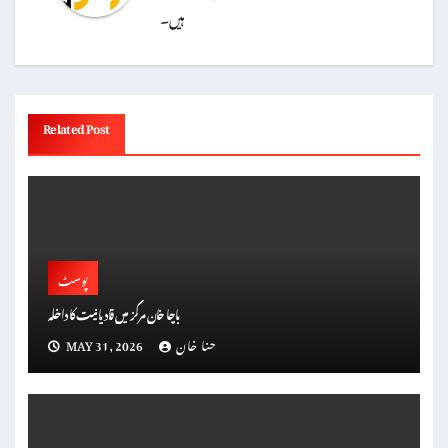
ہیں۔
Related Post
پوسٹ
باچا خان مرکز میں قادیانیت کا داخلہ
حنا خان
MAY 31, 2026