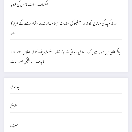
انکشاف، وائٹ ہاؤس کی تردید
ورلڈ کپ کی متنازع تجویز پر انفینٹینو کی معذرت، فیفا صدارت پر برقرار رہنے کے عزم کا
اعادہ
پاکستان میں سود سے پاک اسلامی مالیاتی نظام کا نفاذ: اسٹیٹ بینک کا بڑا اعلان، 2027ء
کا ہدف اور تکنیکی اصلاحات
پوسٹ
تفریح
خبریں