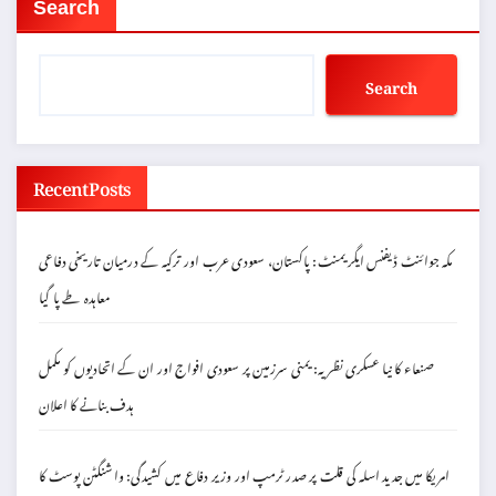
Search
Search
Recent Posts
مکہ جوائنٹ ڈیفنس ایگریمنٹ: پاکستان، سعودی عرب اور ترکیہ کے درمیان تاریخی دفاعی
معاہدہ طے پا گیا
صنعاء کا نیا عسکری نظریہ: یمنی سرزمین پر سعودی افواج اور ان کے اتحادیوں کو مکمل
ہدف بنانے کا اعلان
امریکا میں جدید اسلہ کی قلت پر صدر ٹرمپ اور وزیر دفاع میں کشیدگی: واشنگٹن پوسٹ کا