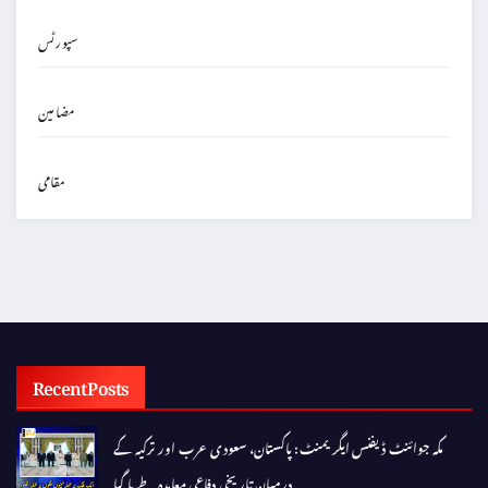
سپورٹس
مضامین
مقامی
Recent Posts
مکہ جوائنٹ ڈیفنس ایگریمنٹ: پاکستان، سعودی عرب اور ترکیہ کے
درمیان تاریخی دفاعی معاہدہ طے پا گیا