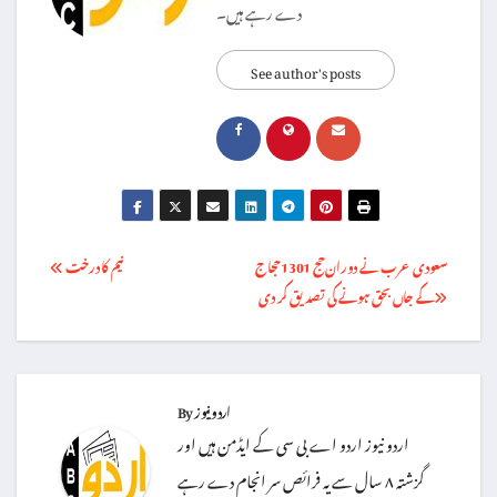
دے رہے ہیں۔
See author's posts
Post
سعودی عرب نے دوران حج 1301 حجاج
نیم کا درخت
کے جاں بحق ہونے کی تصدیق کر دی
navigation
اردو نیوز
By
اردو نیوز اردو اے بی سی کے ایڈمن ہیں اور
گزشتہ ۸ سال سے یہ فرائص سر انجام دے رہے