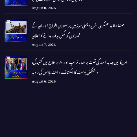
August 8, 2026
صنعاء کا نیا عسکری نظریہ: یمنی سرزمین پر سعودی افواج اور ان کے
اتحادیوں کو مکمل ہدف بنانے کا اعلان
August 7, 2026
امریکا میں جدید اسلہ کی قلت پر صدر ٹرمپ اور وزیر دفاع میں کشیدگی:
واشنگٹن پوسٹ کا انکشاف، وائٹ ہاؤس کی تردید
August 6, 2026