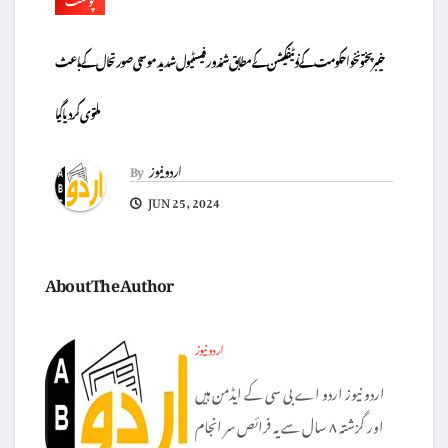
خیبر پختونخوا حکومت کے نوٹیفکیشن کے مطابق شندور فیسٹیول شدید موسمی صورتحال کے باعث
ملتوی کر دیا گیا
اردو نیوز
By
JUN 25, 2024
About The Author
اردو نیوز
اردو نیوز اردو اے بی سی کے ایڈمن ہیں
اور گزشتہ ۸ سال سے یہ فرائص سر انجام