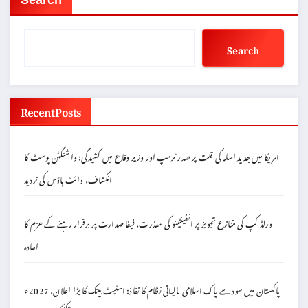
Search
Search
Recent Posts
امریکا میں جدید اسلہ کی قلت پر صدر ٹرمپ اور وزیر دفاع میں کشیدگی: واشنگٹن پوسٹ کا
انکشاف، وائٹ ہاؤس کی تردید
ورلڈ کپ کی متنازع تجویز پر انفینٹینو کی معذرت، فیفا صدارت پر برقرار رہنے کے عزم کا
اعادہ
پاکستان میں سود سے پاک اسلامی مالیاتی نظام کا نفاذ: اسٹیٹ بینک کا بڑا اعلان، 2027ء