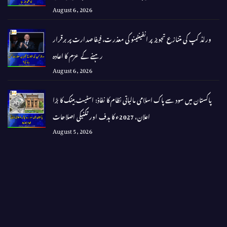
August 6, 2026
ورلڈ کپ کی متنازع تجویز پر انفینٹینو کی معذرت، فیفا صدارت پر برقرار
رہنے کے عزم کا اعادہ
August 6, 2026
پاکستان میں سود سے پاک اسلامی مالیاتی نظام کا نفاذ: اسٹیٹ بینک کا بڑا
اعلان، 2027ء کا ہدف اور تکنیکی اصلاحات
August 5, 2026