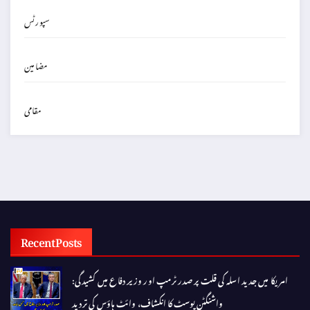
سپورٹس
مضامین
مقامی
Recent Posts
امریکا میں جدید اسلہ کی قلت پر صدر ٹرمپ اور وزیر دفاع میں کشیدگی:
واشنگٹن پوسٹ کا انکشاف، وائٹ ہاؤس کی تردید