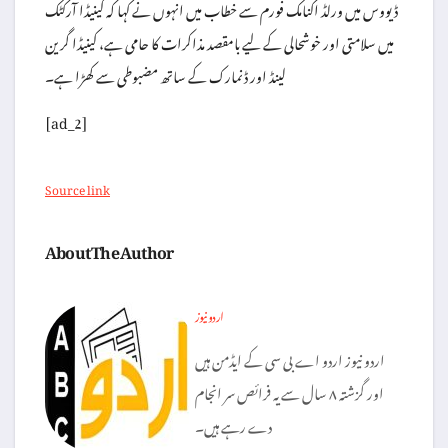
ڈیووس میں ورلڈ اکنامک فورم سے خطاب میں انہوں نے کہا کہ کینیڈا آرکٹک
میں سلامتی اور خوشحالی کے لیے بامقصد مذاکرات کا حامی ہے، کینیڈا گرین
لینڈ اور ڈنمارک کے ساتھ مضبوطی سے کھڑا ہے۔
[ad_2]
Source link
About The Author
اردو نیوز
اردو نیوز اردو اے بی سی کے ایڈمن ہیں
اور گزشتہ ۸ سال سے یہ فرائص سر انجام
دے رہے ہیں۔