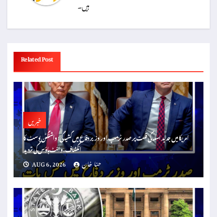
ہیں۔
Related Post
خبریں
امریکا میں جدید اسلہ کی قلت پر صدر ٹرمپ اور وزیر دفاع میں کشیدگی: واشنگٹن پوسٹ کا
انکشاف، وائٹ ہاؤس کی تردید
حنا خان
AUG 6, 2026