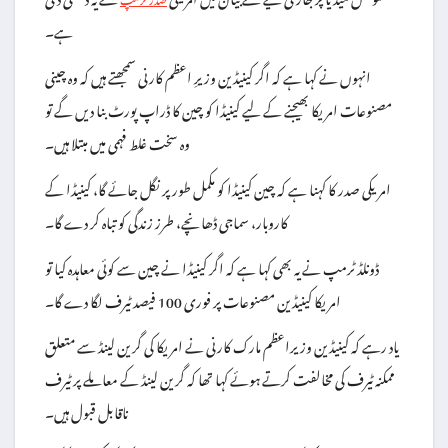
ہے۔
انہوں نے کہا ہے کہ اگر کینیڈین وزیرِ اعظم کارنی سمجھتے ہیں کہ وہ چینی
مصنوعات امریکا بھیجنے کے لیے کینیڈا کو چین کا ڈراپ پورٹ بنا دیں گے تو
وہ سخت غلط فہمی میں مبتلا ہیں۔
امریکی صدر کا کہنا ہے کہ چین کینیڈا کو مکمل طور پر نگل جائے گا، کینیڈا کے
کاروبار، سماجی ڈھانچے، طرز زندگی کو تباہ کر دے گا۔
ڈونلڈ ٹرمپ نے یہ بھی کہا ہے کہ اگر کینیڈا نے چین سے کوئی معاہدہ کیا تو
امریکا کینیڈین مصنوعات پر فوری 100 فیصد ٹیرف لگا دے گا۔
یاد رہے کہ کینیڈین وزیراعظم مارک کارنی نے امریکا کی گرین لینڈ سے متعلق
ممکنہ ٹیرف کی مخالفت کرتے ہوئے کہا تھا کہ گرین لینڈ کے معاملے پر ٹیرف
ناقابل قبول ہیں۔