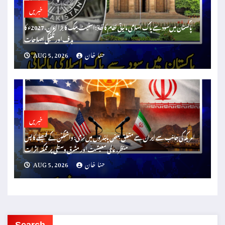
خبریں
پاکستان میں سود سے پاک اسلامی مالیاتی نظام کا نفاذ: اسٹیٹ بینک کا بڑا اعلان، 2027ء کا
ہدف اور تکنیکی اصلاحات
حنا خان
AUG 5, 2026
خبریں
امریکہ کی جانب سے ایران سے متعلق بعض پابندیوں میں نرمی: واشنگٹن کے فیصلے کا پس
منظر، عالمی معیشت اور مشرق وسطیٰ پر ممکنہ اثرات
حنا خان
AUG 5, 2026