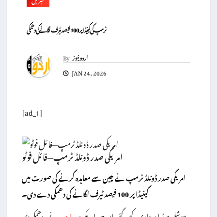
ٹرمپ کی کینیڈا پر 100 فیصد ٹیرف لگانے کی دھمکی
اردو نیوز
By
JAN 24, 2026
[ad_1]
امریکی صدر ڈونلڈ ٹرمپ—فائل فوٹو
امریکی صدر ڈونلڈ ٹرمپ نے چین سے معاہدہ کرنے کی صورت میں
کینیڈا پر 100 فیصد ٹیرف لگانے کی دھمکی دے دی۔
سوشل میڈیا پر جاری کیے گئے بیان میں امریکی
نے یہ دھمکی دی
صدر ٹرمپ