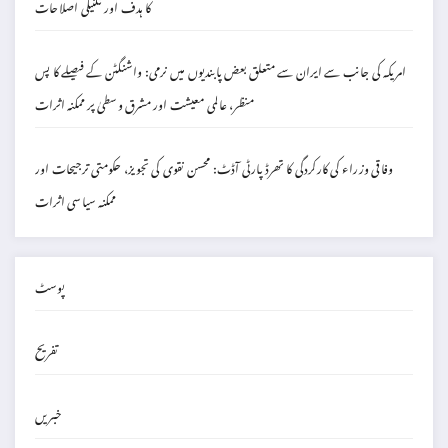
کا ہدف اور تکنیکی اصلاحات
امریکہ کی جانب سے ایران سے متعلق بعض پابندیوں میں نرمی: واشنگٹن کے فیصلے کا پس
منظر، عالمی معیشت اور مشرق وسطیٰ پر ممکنہ اثرات
وفاقی وزراء کی کارکردگی کا تھرڈ پارٹی آڈٹ: محسن نقوی کی تجویز، حکومتی ترجیحات اور
ممکنہ سیاسی اثرات
پوسٹ
تفریح
خبریں