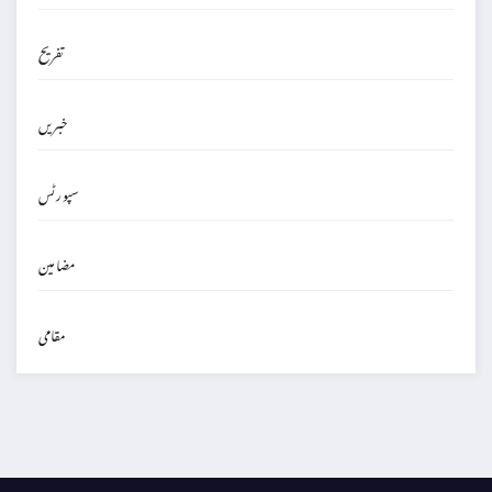
تفریح
خبریں
سپورٹس
مضامین
مقامی