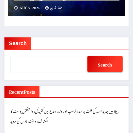
حنا خان
AUG 5, 2026
Search
Search
Recent Posts
امریکا میں جدید اسلہ کی قلت پر صدر ٹرمپ اور وزیر دفاع میں کشیدگی: واشنگٹن پوسٹ کا
انکشاف، وائٹ ہاؤس کی تردید