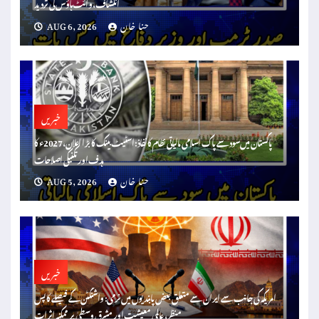
انکشاف، وائٹ ہاؤس کی تردید
حنا خان
AUG 6, 2026
خبریں
پاکستان میں سود سے پاک اسلامی مالیاتی نظام کا نفاذ: اسٹیٹ بینک کا بڑا اعلان، 2027ء کا
ہدف اور تکنیکی اصلاحات
حنا خان
AUG 5, 2026
خبریں
امریکہ کی جانب سے ایران سے متعلق بعض پابندیوں میں نرمی: واشنگٹن کے فیصلے کا پس
منظر، عالمی معیشت اور مشرق وسطیٰ پر ممکنہ اثرات