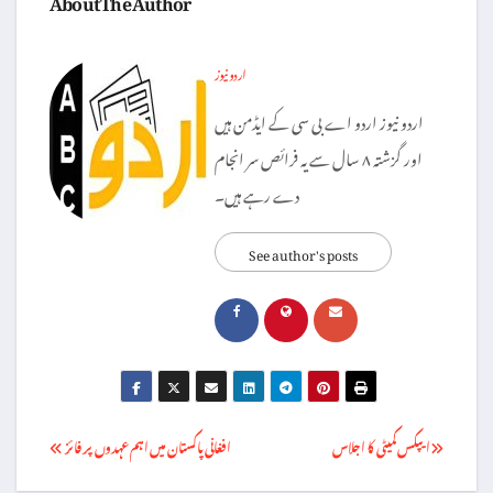
About The Author
اردو نیوز
اردو نیوز اردو اے بی سی کے ایڈمن ہیں
اور گزشتہ ۸ سال سے یہ فرائص سر انجام
دے رہے ہیں۔
See author's posts
Post
ایپکس کمیٹی کا اجلاس
افغانی پاکستان میں اہم عہدوں پر فائز
navigation