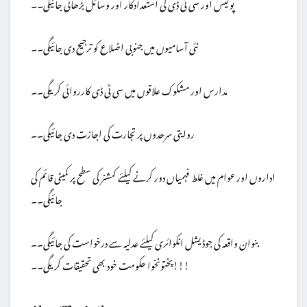
پولیس اور سی ٹی ڈی کی استعدادکار اور وسائل بڑھائی جائیگی۔۔
نئی آسامیوں میں جنوبی اضلاع کو ترجیح دی جائیگی۔۔
مدارس اور مشکوک علاقوں میں سی ٹی ڈی کارروائی کریگی۔۔
روایتی سرحدوں پر تجارت کی اجازت دی جائیگی۔۔
اداروں اور عوام میں غلط فہمیاں دور کرنے کیلئے کمشنر کی سطح پر کمیٹی قائم کی
جائیگی۔۔
بنوان واقعہ کی جوڈیشل انکوائری کیلئے عدلیہ سے درخواست کی جائیگی۔۔
پختونخوا حکومت خود بھی تحقیقات کریگی۔۔!!!