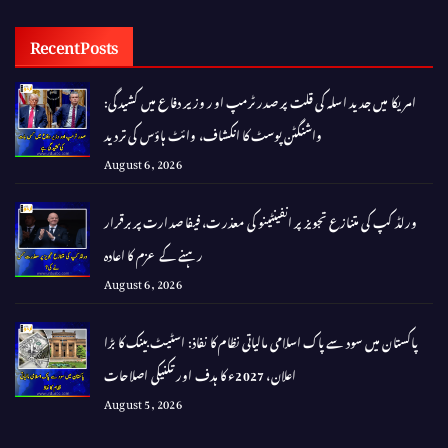
Recent Posts
امریکا میں جدید اسلہ کی قلت پر صدر ٹرمپ اور وزیر دفاع میں کشیدگی:
واشنگٹن پوسٹ کا انکشاف، وائٹ ہاؤس کی تردید
August 6, 2026
ورلڈ کپ کی متنازع تجویز پر انفینٹینو کی معذرت، فیفا صدارت پر برقرار
رہنے کے عزم کا اعادہ
August 6, 2026
پاکستان میں سود سے پاک اسلامی مالیاتی نظام کا نفاذ: اسٹیٹ بینک کا بڑا
اعلان، 2027ء کا ہدف اور تکنیکی اصلاحات
August 5, 2026