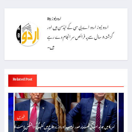
اردو نیوز
By
اردو نیوز اردو اے بی سی کے ایڈمن ہیں اور
گزشتہ ۸ سال سے یہ فرائص سر انجام دے رہے
ہیں۔
Related Post
خبریں
امریکا میں جدید اسلہ کی قلت پر صدر ٹرمپ اور وزیر دفاع میں کشیدگی: واشنگٹن پوسٹ کا