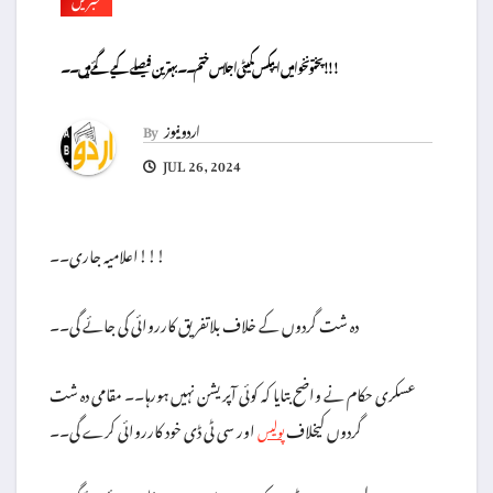
پختونخوا میں ‏ایپکس کمیٹی اجلاس ختم۔۔بہترین فیصلے کیے گئے ہیں۔۔!!!
اردو نیوز
By
JUL 26, 2024
اعلامیہ جاری۔۔!!!
دہ شت گردوں کے خلاف بلاتفریق کارروائی کی جائے گی۔۔
عسکری حکام نے واضح بتایا کہ کوئی آپریشن نہیں ہورہا۔۔ مقامی دہ شت
گردوں کیخلاف
اور سی ٹی ڈی خود کارروائی کرے گی۔۔
پولیس