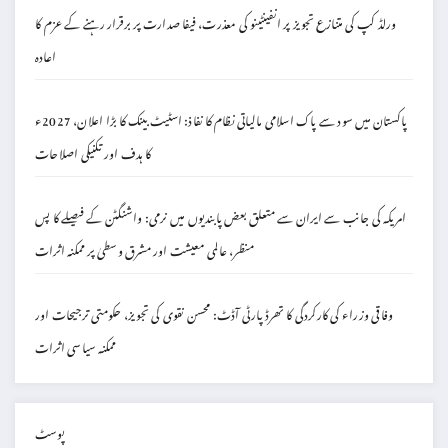
ورلڈ کپ کی متنازع تجویز پر انفینٹینو کی معذرت، فیفا صدارت پر برقرار رہنے کے عزم کا
اعادہ
پاکستان میں سود سے پاک اسلامی مالیاتی نظام کا نفاذ: اسٹیٹ بینک کا بڑا اعلان، 2027ء
کا ہدف اور تکنیکی اصلاحات
امریکہ کی جانب سے ایران سے متعلق بعض پابندیوں میں نرمی: واشنگٹن کے فیصلے کا پس
منظر، عالمی معیشت اور مشرق وسطیٰ پر ممکنہ اثرات
وفاقی وزراء کی کارکردگی کا تھرڈ پارٹی آڈٹ: محسن نقوی کی تجویز، حکومتی ترجیحات اور
ممکنہ سیاسی اثرات
پوسٹ