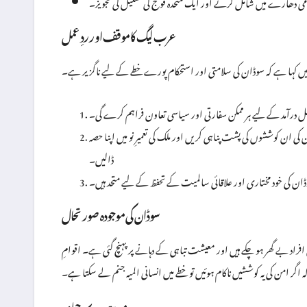
می دھارے میں شامل کرنے اور ایک متحدہ فوج کی تشکیل کی تجویز۔
عرب لیگ کا موقف اور ردِ عمل
کہا ہے کہ سوڈان کی سلامتی اور استحکام پورے خطے کے لیے ناگزیر ہے۔
 درآمد کے لیے ہر ممکن سفارتی اور سیاسی تعاون فراہم کرے گی۔
 کی ان کوششوں کی پشت پناہی کریں اور ملک کی تعمیرِ نو میں اپنا حصہ
ڈالیں۔
وڈان کی خود مختاری اور علاقائی سالمیت کے تحفظ کے لیے متحد ہیں۔
سوڈان کی موجودہ صورتحال
اد بے گھر ہو چکے ہیں اور معیشت تباہی کے دہانے پر پہنچ گئی ہے۔ اقوامِ
 اگر امن کی یہ کوششیں ناکام ہوئیں تو خطے میں انسانی المیہ جنم لے سکتا ہے۔