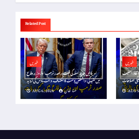
Related Post
خبریں
خبریں
ا نفاذ: اسٹیٹ
امریکا میں جدید اسلہ کی قلت پر صدر ٹرمپ اور وزیر دفاع
میں کشیدگی: واشنگٹن پوسٹ کا انکشاف، وائٹ ہاؤس کی تردید
AUG 5
حنا خان
AUG 6, 2026