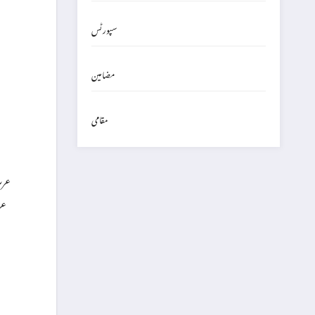
سپورٹس
مضامین
مقامی
عرب
عر