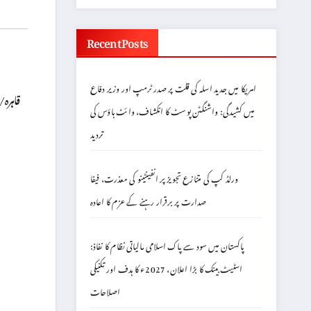
Recent Posts
امریکا میں جدید اسلہ کی قلت پر صدر ٹرمپ اور وزیر دفاع
قاہرہ/
میں کشیدگی: واشنگٹن پوسٹ کا انکشاف، وائٹ ہاؤس کی
تردید
ورلڈ کپ کی متنازع تجویز پر انفینٹینو کی معذرت، فیفا
صدارت پر برقرار رہنے کے عزم کا اعادہ
پاکستان میں سود سے پاک اسلامی مالیاتی نظام کا نفاذ:
اسٹیٹ بینک کا بڑا اعلان، 2027ء کا ہدف اور تکنیکی
اصلاحات