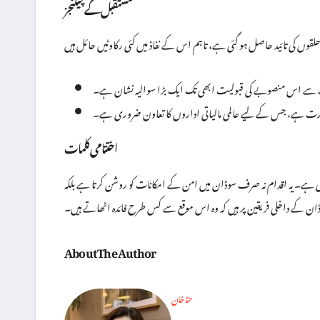
مستقبل کے چیلنجز
ب سے اس منصوبے کی قبولیت ابھی تک ایک بڑا سوالیہ نشان ہے۔
 ضرورت ہے، جس کے لیے عالمی مالیاتی اداروں کا تعاون ضروری ہے۔
اختتامی کلمات
۔ یہ اقدام نہ صرف سوڈان میں امن کے امکانات کو روشن کرتا ہے بلکہ
سوڈان کے داخلی فریقین پر ہیں کہ وہ اس موقع سے کس طرح فائدہ اٹھاتے ہیں۔
About The Author
حنا خان