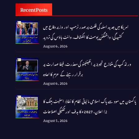
Recent Posts
امریکا میں جدید اسلہ کی قلت پر صدر ٹرمپ اور وزیر دفاع میں
کشیدگی: واشنگٹن پوسٹ کا انکشاف، وائٹ ہاؤس کی تردید
August 6, 2026
ورلڈ کپ کی متنازع تجویز پر انفینٹینو کی معذرت، فیفا صدارت پر
برقرار رہنے کے عزم کا اعادہ
August 6, 2026
پاکستان میں سود سے پاک اسلامی مالیاتی نظام کا نفاذ: اسٹیٹ بینک کا
بڑا اعلان، 2027ء کا ہدف اور تکنیکی اصلاحات
August 5, 2026