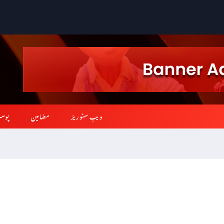
ویب سٹوریز
مضامین
پوس