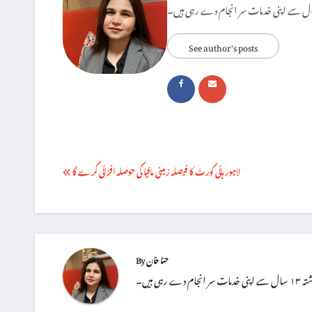
See author's posts
Post
لاہور ہائی کورٹ کا فیصلہ زمینی مافیا کی حوصلہ افزائی کرے گا
navigation
حنا خان
By
 ہیں۔