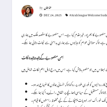
حنا خان
By
DEC 24, 2025
#Arab league Welcome Suda
 منصوبے کا بھرپور خیرمقدم کیا ہے۔ اس منصوبے کا مقصد ملک میں جاری
کیل ہے، تاکہ سوڈانی عوام کو دہائیوں سے جاری بدامنی سے نجات دلائی جا سکے۔
امن منصوبے کے چیدہ چیدہ نکات
کارروائیوں کو فوری طور پر روکنا تاکہ انسانی جانوں کا ضیاع بند ہو۔
 لانا تاکہ مستقبل کے سیاسی ڈھانچے پر اتفاقِ رائے پیدا کیا جا سکے۔
ں تک خوراک اور ادویات پہنچانے کے لیے محفوظ راستوں کا قیام۔