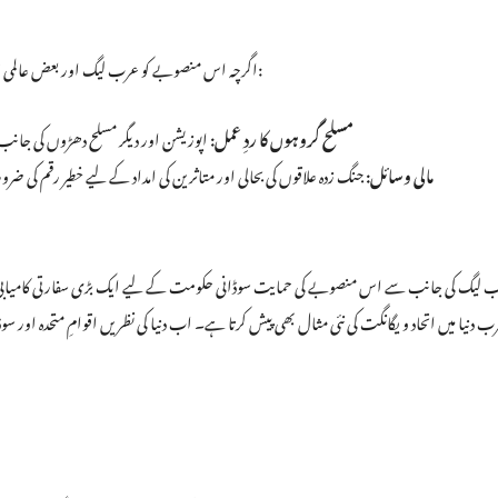
اگرچہ اس منصوبے کو عرب لیگ اور بعض عالمی حلقوں کی تائید حاصل ہو گئی ہے، تاہم اس کے نفاذ میں کئی رکاوٹیں حائل ہیں:
مسلح گروہوں کا ردِ عمل:
اپوزیشن اور دیگر مسلح دھڑوں کی جان
مالی وسائل:
جنگ زدہ علاقوں کی بحالی اور متاثرین کی امداد کے لیے خطیر رقم کی
 لیگ کی جانب سے اس منصوبے کی حمایت سوڈانی حکومت کے لیے ایک بڑی سفارتی کامیابی ہے
ب دنیا میں اتحاد و یگانگت کی نئی مثال بھی پیش کرتا ہے۔ اب دنیا کی نظریں اقوامِ متحدہ اور 