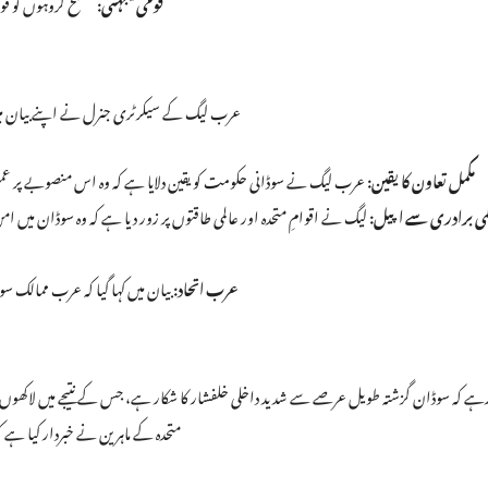
قومی یکجہتی:
مسلح گروہوں کو قو
عرب لیگ کے سیکرٹری جنرل نے اپنے بیان میں 
مکمل تعاون کا یقین:
عرب لیگ نے سوڈانی حکومت کو یقین دلایا ہے کہ وہ اس منصوبے پر عمل
می برادری سے اپیل:
لیگ نے اقوامِ متحدہ اور عالمی طاقتوں پر زور دیا ہے کہ وہ سوڈان میں امن
عرب اتحاد:
بیان میں کہا گیا کہ عرب ممالک س
ہے کہ سوڈان گزشتہ طویل عرصے سے شدید داخلی خلفشار کا شکار ہے، جس کے نتیجے میں لاکھوں افر
متحدہ کے ماہرین نے خبردار کیا ہے کہ