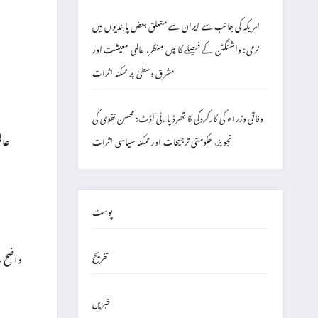
امریکہ کی جانب سے ایران سے متعلق بعض پابندیوں میں
نرمی: واشنگٹن کے فیصلے کا پس منظر، عالمی معیشت اور
مشرق وسطیٰ پر ممکنہ اثرات
وفاقی وزراء کی کارکردگی کا تھرڈ پارٹی آڈٹ: محسن نقوی کی
عال
تجویز، حکومتی ترجیحات اور ممکنہ سیاسی اثرات
پوسٹ
واضح ر
تفریح
خبریں