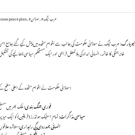
#عرب لیگ
,
#سوڈان
,
nese peace plan
نیویارک:
عرب لیگ نے سوڈانی حکومت کی جانب سے اقوامِ متحدہ میں پیش کیے گئے جامع امن
خانہ جنگی کا خاتمہ، انسانی امداد کی بلا تعطل فراہمی اور ایک مستحکم سیاسی ڈھانچے کی تش
سوڈانی حکومت نے اقوامِ متحدہ کے اعلیٰ سطح کے اجلاس میں جو منصوبہ پیش کیا ہے، اس میں درج ذیل اہم نکات شامل ہیں:
فوری جنگ بندی:
ملک بھر میں مسلح 
سیاسی مذاکرات:
تمام اسٹیک ہولڈرز (فریقین) کو ایک میز پر
انسانی ہمدردی کی راہداری:
متاثرہ علاقو