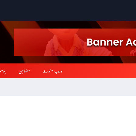
ویب سٹوریز
مضامین
پوس