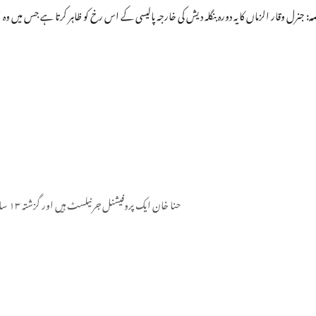
ہ:
جنرل وقار الزماں کا یہ دورہ بنگلہ دیش کی خارجہ پالیسی کے اس رخ کو ظاہر کرتا ہے جس میں و
حنا خان ایک پروفیشنل جرنیلسٹ ہیں اور گزشتہ ۱۳ سال سے اپنی خدمات سر انجام دے رہی ہیں۔