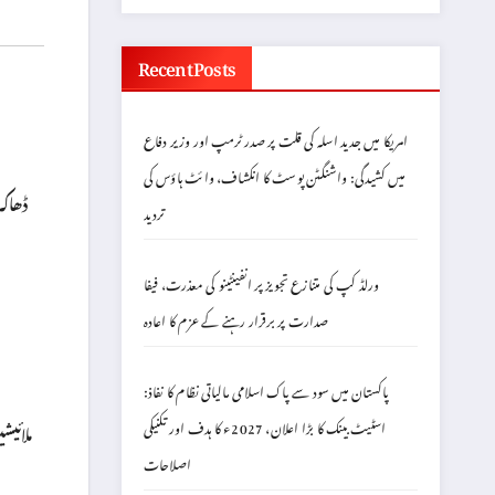
Recent Posts
امریکا میں جدید اسلہ کی قلت پر صدر ٹرمپ اور وزیر دفاع
میں کشیدگی: واشنگٹن پوسٹ کا انکشاف، وائٹ ہاؤس کی
ڈھاکہ
تردید
ورلڈ کپ کی متنازع تجویز پر انفینٹینو کی معذرت، فیفا
صدارت پر برقرار رہنے کے عزم کا اعادہ
پاکستان میں سود سے پاک اسلامی مالیاتی نظام کا نفاذ:
اسٹیٹ بینک کا بڑا اعلان، 2027ء کا ہدف اور تکنیکی
ملائی
اصلاحات