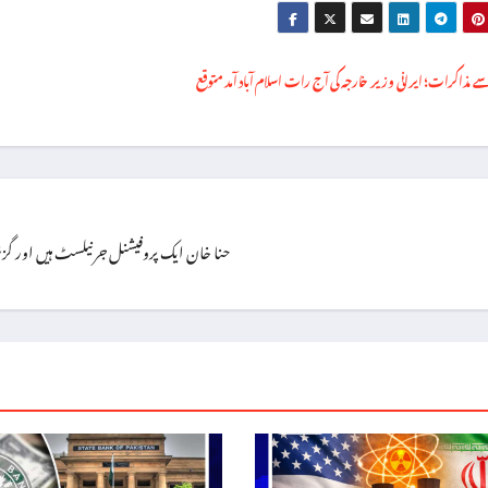
سے مذاکرات؛ ایرانی وزیر خارجہ کی آج رات اسلام آباد آمد متوقع
حنا خان ایک پروفیشنل جرنیلسٹ ہیں اور گزشتہ ۱۳ سال سے اپنی خدمات سر انجام دے رہی