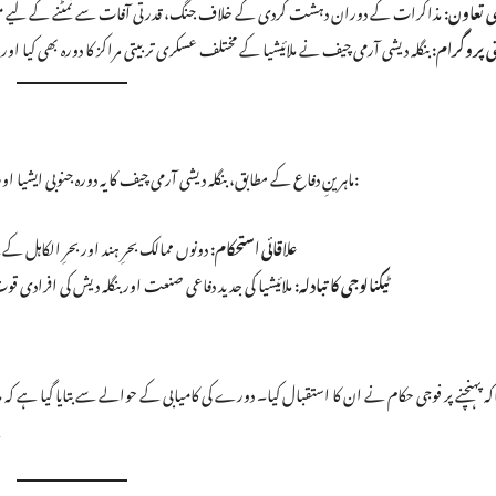
ی تعاون:
مذاکرات کے دوران دہشت گردی کے خلاف جنگ، قدرتی آفات سے نمٹنے کے لیے مشترکہ 
ی پروگرام:
بنگلہ دیشی آرمی چیف نے ملائیشیا کے مختلف عسکری تربیتی مراکز کا دورہ بھی کیا اور 
ماہرینِ دفاع کے مطابق، بنگلہ دیشی آرمی چیف کا یہ دورہ جنوبی ایشیا اور جنوب مشرقی ایشیا کے درمیان دفاعی پل تعمیر کرنے کی کوششوں کا حصہ ہے:
علاقائی استحکام:
دونوں ممالک بحرِ ہند اور بحرِ الکاہل کے
ٹیکنالوجی کا تبادلہ:
ملائیشیا کی جدید دفاعی صنعت اور بنگلہ دیش کی افرادی 
کہ پہنچنے پر فوجی حکام نے ان کا استقبال کیا۔ دورے کی کامیابی کے حوالے سے بتایا گیا ہے کہ ملا
م