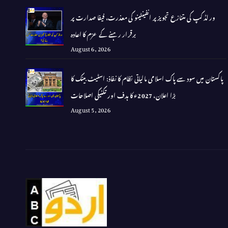
ورلڈ کپ کی متنازع تجویز پر انفینٹینو کی معذرت، فیفا صدارت پر
برقرار رہنے کے عزم کا اعادہ
August 6, 2026
پاکستان میں سود سے پاک اسلامی مالیاتی نظام کا نفاذ: اسٹیٹ بینک کا
بڑا اعلان، 2027ء کا ہدف اور تکنیکی اصلاحات
August 5, 2026