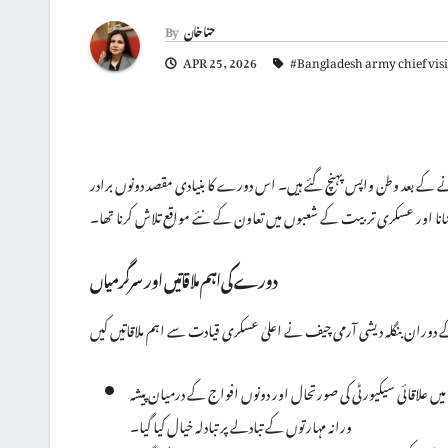
حنا خان
By
APR 25, 2026
#Bangladesh army chief visi
ل کرنے کے بعد وطن واپس پہنچ گئے ہیں۔ اس دورے کا بنیادی مقصد دونوں برادر
انا اور عسکری تربیت کے شعبوں میں تعاون کے نئے مواقع تلاش کرنا تھا۔
دورے کی اہم ملاقاتیں اور سرگرمیاں
یں علاقائی سیکیورٹی کی صورتحال اور دونوں افواج کے درمیان پیشہ
ورانہ مہارتوں کے تبادلے پر تبادلہ خیال کیا گیا۔