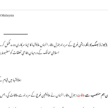
t Malaysia
 (نیوز ڈیسک):
بنگلہ دیشی فوج کے سربراہ جنرل وقار الزماں ملائیشیا کا اپنا سرکاری دورہ مکم
اسلامی ممالک کے درمیان دفاعی تعلقات کو مضبوط بن
ملائیشیا میں قیام کے دوران بنگلہ دیشی آرمی چیف نے اعلیٰ عسکری قیادت سے اہم ملاقاتیں کیں:
شین ہم منصب سے
:
جنرل وقار الزماں نے ملائیشین فوج کے سربراہ سے ملاقات کی، جس م
ملاقات