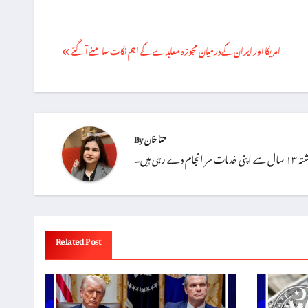
Post
‏امریکا اور ایران کے درمیان مجوزہ معاہدے کے اہم نکات سامنے آگئے
navigation
حنا خان
By
 ہیں۔
Related Post