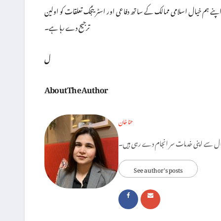
ہ اپنے ہم خیال اسلامی ممالک کے ساتھ دفاعی اور اسٹریٹجک تعلقات کو اولین
ترجیح دے رہا ہے۔
ل
About The Author
حنا خان
See author's posts