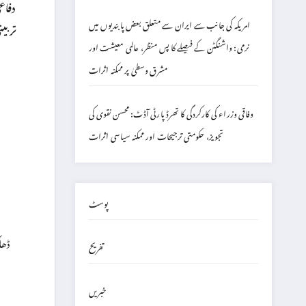
دفاع
امریکہ کی جانب سے ایران سے متعلق بعض پابندیوں میں
تربیت
نرمی: واشنگٹن کے فیصلے کا پس منظر، عالمی معیشت اور
مشرق وسطیٰ پر ممکنہ اثرات
وفاقی وزراء کی کارکردگی کا تھرڈ پارٹی آڈٹ: محسن نقوی کی
تجویز، حکومتی ترجیحات اور ممکنہ سیاسی اثرات
پوسٹ
ڈھا
تفریح
خبریں