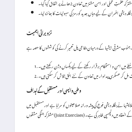
حکمتِ عملی اور امن مشنز میں تعاون بڑھانے پر اتفاق کیا گیا۔
بنگلہ دیشی افسران کے لیے وہاں جدید کورسز کی سہولیات کا جائزہ لیا۔
تزویراتی اہمیت
 خطے میں امن و استحکام برقرار رکھنے کے لیے یکساں وژن رکھتے ہیں۔
قوت مل کر عسکری پیداوار میں تعاون کے نئے افق تلاش کر سکتی ہیں۔
وطن واپسی اور مستقبل کے اہداف
ئیشیا نے بنگلہ دیشی فوج کی پیشہ ورانہ صلاحیتوں کو سراہا ہے اور مستقبل میں
شترکہ جنگی مشقوں (Joint Exercises) کے انعقاد میں دلچسپی ظاہر کی ہے۔