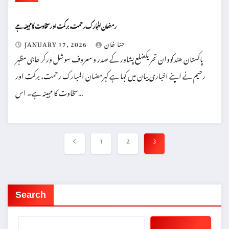
رمضان المبارک رحمت، برکت اور سخاوت کا مہینہ ہے
حنا خان
JANUARY 17, 2026
پاکستان ھندکووان تحریکضلع پشاور کے صدر و معروف سوشل ورکر حاجی مظہر
رحیم نے اپنے اخباری بیان میں کہا ہے کہرمضان المبارک رحمت، برکت اور
سخاوت کا مہینہ ہے۔ اس…
Posts
1
2
3
pagination
Search