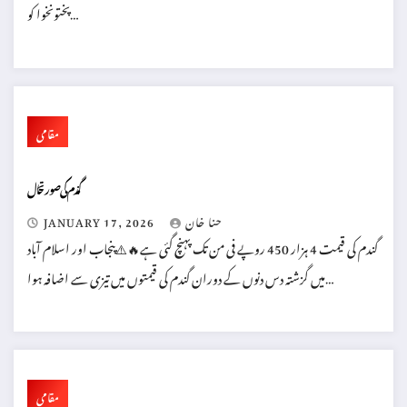
پختونخوا کو…
مقامی
گندم کی صورتحال
حنا خان
JANUARY 17, 2026
گندم کی قیمت 4 ہزار 450 روپے فی من تک پہنچ گئی ہے🔥⚠️پنجاب اور اسلام آباد
میں گزشتہ دس دنوں کے دوران گندم کی قیمتوں میں تیزی سے اضافہ ہوا…
مقامی