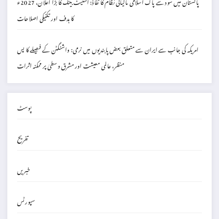
پاکستان میں سود سے پاک اسلامی مالیاتی نظام کا نفاذ: اسٹیٹ بینک کا بڑا اعلان، 2027ء
کا ہدف اور تکنیکی اصلاحات
امریکہ کی جانب سے ایران سے متعلق بعض پابندیوں میں نرمی: واشنگٹن کے فیصلے کا پس
منظر، عالمی معیشت اور مشرق وسطیٰ پر ممکنہ اثرات
پوسٹ
تفریح
خبریں
سپورٹس