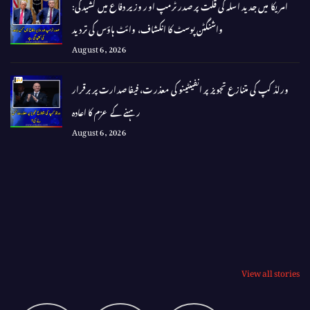
امریکا میں جدید اسلہ کی قلت پر صدر ٹرمپ اور وزیر دفاع میں کشیدگی:
واشنگٹن پوسٹ کا انکشاف، وائٹ ہاؤس کی تردید
August 6, 2026
ورلڈ کپ کی متنازع تجویز پر انفینٹینو کی معذرت، فیفا صدارت پر برقرار
رہنے کے عزم کا اعادہ
August 6, 2026
View all stories