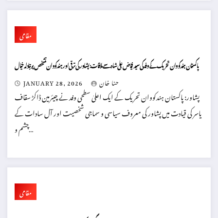
مقامی
پاکستان ہندکووان تحریک کے وفد کی سید فیاض علی شاہ سے ملاقات: پشاور کی ترقی اور ہندکووان تشخص پر تبادلہ خیال
حنا خان
JANUARY 28, 2026
پشاور: پاکستان ہندکووان تحریک کے ایک اعلیٰ سطحی وفد نے چیئرمین ڈاکڑ سقاف
یاسر کی قیادت میں پشاور کی معروف سیاسی و سماجی شخصیت اور آل سادات کے
چشم و…
مقامی