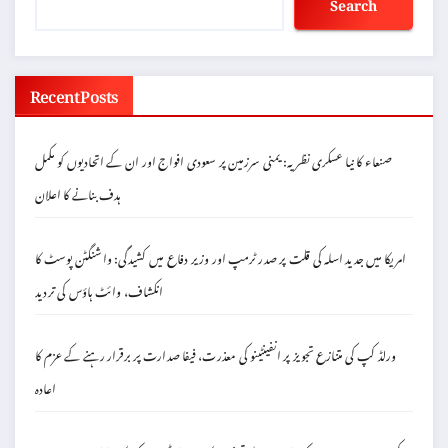
Search
Recent Posts
صنعاء کا نیا عسکری نظریہ: یمنی سرزمین پر سعودی افواج اور ان کے اتحادیوں کو مکمل
ہدف بنانے کا اعلان
امریکا میں جدید اسلہ کی قلت پر صدر ٹرمپ اور وزیر دفاع میں کشیدگی: واشنگٹن پوسٹ کا
انکشاف، وائٹ ہاؤس کی تردید
ورلڈ کپ کی متنازع تجویز پر انفینٹینو کی معذرت، فیفا صدارت پر برقرار رہنے کے عزم کا
اعادہ