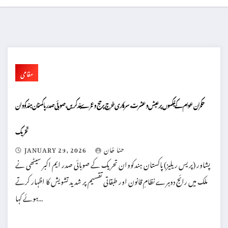
مقامی
حکمران عوام کے ٹیکسوں پر عیش وعشرت، سرکاری خرچ پر حج و عمرے بند کریں، صوبائی صدر پاکستان ہندکووان
تحریک
حنا خان
JANUARY 29, 2026
پشاور (پریس ریلیز) پاکستان ہندکووان تحریک کے صوبائی صدر ایم اکبر سیٹھی نے
ملک میں رائج دوہرے نظامِ قانون اور طبقاتی تقسیم پر شدید تشویش کا اظہار کرتے
ہوئے کہا…