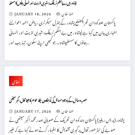
پشاور میں بےہنگم ٹریفک: شہری اذیت اور انسانی جانوں کا مسئلہ
حنا خان
JANUARY 18, 2026
پاکستان ھندکووان تحریکضلع پشاور کےجنرل سیکرٹری ریاض احمد اعواننے
اخباری بیان میں کہا ہےلپشاور میں بےہنگم ٹریفک: شہری اذیت اور انسانی
جانوں کا مسئلہپشاور، جو کبھی اپنے سکون، تہذیب اور…
مقامی
صوبہ وسائل کے باوجود مسائل کی آماجگاہ بن چکا، عوام کا جینا محال، اکبر سیٹھی
حنا خان
JANUARY 17, 2026
پشاور (پریس ریلیز) پاکستان ہندکووان تحریک کے صوبائی صدر محمد اکبر سیٹھی نے
صوبے کی ابتر صورتحال پر گہری تشویش کا اظہار کرتے ہوئے کہا ہے کہ خیبر