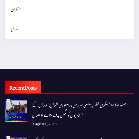
مضامین
مقامی
Recent Posts
صنعاء کا نیا عسکری نظریہ: یمنی سرزمین پر سعودی افواج اور ان کے
اتحادیوں کو مکمل ہدف بنانے کا اعلان
August 7, 2026