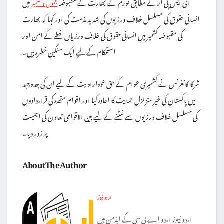
آئی ایس پی آر کے مطابق فورم نے بھارت کے مقبوضہ
میں
جموں و کشمیر
انسانی حقوق کی مسلسل خلاف ورزیوں کی شدید مذمت کی اور کہا کہ بھارت
کی مقبوضہ کشمیر میں انسانی حقوق کی خلاف ورزیاں خطے کے امن اور
استحکام کے لیے ایک سنگین خطرہ ہیں۔
شرکا کانفرنس نے کشمیری عوام کے حق خودارادیت کے لیے ان کی جدوجہد
میں پاکستان کی غیر متزلزل حمایت کا اعادہ کیا اور اقوام متحدہ کی قراردادوں
کی مسلسل خلاف ورزیوں سے نمٹنے کے لیے بین الاقوامی تعاون کی اہمیت
پر زور دیا۔
About The Author
اردو نیوز
اردو نیوز اردو اے بی سی کے ایڈمن ہیں