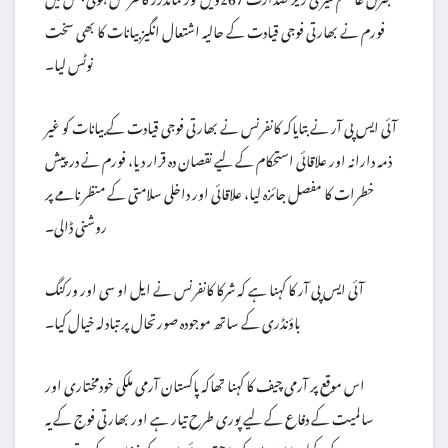
فورم نے بھارتی فوجی قیادت کے حالیہ اشتعال انگیز بیانات کا بھی سخت
نوٹس لیا۔
آئی ایس پی آر نے بتایاکہ کانفرنس نے بھارتی فوجی قیادت کے بیانات کو غیر
ذمہ دارانہ اور علاقائی استحکام کے لیے نقصان دہ قرار دیا، فورم نے درپیش
خطرات کا مفصل جائزہ لیا، علاقائی اور داخلی سلامتی کے منظر نامے پر
روشنی ڈالی۔
آئی ایس پی آر کا کہنا ہے کہ شرکا کانفرنس نے ایل او سی اور ورکنگ
باؤنڈری کے ساتھ موجودہ صورتحال پر تبادلہ خیال کیا۔
اس موقع پر آرمی چیف کا کہنا تھاکہ پاکستان آرمی ملکی خودمختاری اور
سالمیت کے دفاع کے لیے پوری طرح تیار ہے اور بھارتی فوج کے یہ