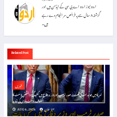
اردو نیوز اردو اے بی سی کے ایڈمن ہیں اور
گزشتہ ۸ سال سے یہ فرائص سر انجام دے رہے
ہیں۔
Related Post
خبریں
امریکا میں جدید اسلہ کی قلت پر صدر ٹرمپ اور وزیر دفاع میں کشیدگی: واشنگٹن پوسٹ کا
انکشاف، وائٹ ہاؤس کی تردید
حنا خان
AUG 6, 2026