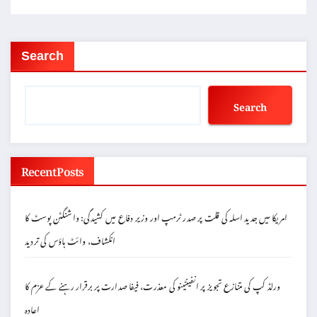
Search
Search
Recent Posts
امریکا میں جدید اسلہ کی قلت پر صدر ٹرمپ اور وزیر دفاع میں کشیدگی: واشنگٹن پوسٹ کا
انکشاف، وائٹ ہاؤس کی تردید
ورلڈ کپ کی متنازع تجویز پر انفینٹینو کی معذرت، فیفا صدارت پر برقرار رہنے کے عزم کا
اعادہ