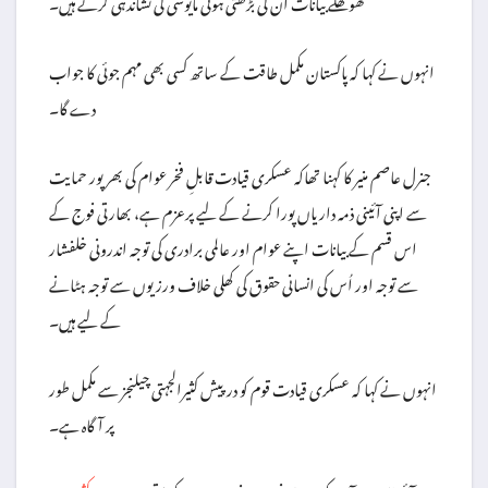
کھوکھلے بیانات ان کی بڑھتی ہوئی مایوسی کی نشاندہی کرتے ہیں۔
انہوں نے کہا کہ پاکستان مکمل طاقت کے ساتھ کسی بھی مہم جوئی کا جواب
دے گا۔
جنرل عاصم منیر کا کہنا تھاکہ عسکری قیادت قابلِ فخر عوام کی بھرپور حمایت
سے اپنی آئینی ذمہ داریاں پورا کرنے کے لیے پرعزم ہے، بھارتی فوج کے
اس قسم کے بیانات اپنے عوام اور عالمی برادری کی توجہ اندرونی خلفشار
سے توجہ اور اُس کی انسانی حقوق کی کھلی خلاف ورزیوں سے توجہ ہٹانے
کے لیے ہیں۔
انہوں نے کہا کہ عسکری قیادت قوم کو درپیش کثیرالجہتی چیلنجز سے مکمل طور
پر آگاہ ہے۔