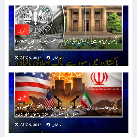
خبریں
پاکستان میں سود سے پاک اسلامی مالیاتی نظام کا نفاذ: اسٹیٹ بینک کا بڑا اعلان، 2027ء کا
ہدف اور تکنیکی اصلاحات
حنا خان
AUG 5, 2026
خبریں
امریکہ کی جانب سے ایران سے متعلق بعض پابندیوں میں نرمی: واشنگٹن کے فیصلے کا پس
منظر، عالمی معیشت اور مشرق وسطیٰ پر ممکنہ اثرات
حنا خان
AUG 5, 2026