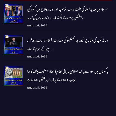
امریکا میں جدید اسلہ کی قلت پر صدر ٹرمپ اور وزیر دفاع میں کشیدگی:
واشنگٹن پوسٹ کا انکشاف، وائٹ ہاؤس کی تردید
August 6, 2026
ورلڈ کپ کی متنازع تجویز پر انفینٹینو کی معذرت، فیفا صدارت پر برقرار
رہنے کے عزم کا اعادہ
August 6, 2026
پاکستان میں سود سے پاک اسلامی مالیاتی نظام کا نفاذ: اسٹیٹ بینک کا بڑا
اعلان، 2027ء کا ہدف اور تکنیکی اصلاحات
August 5, 2026