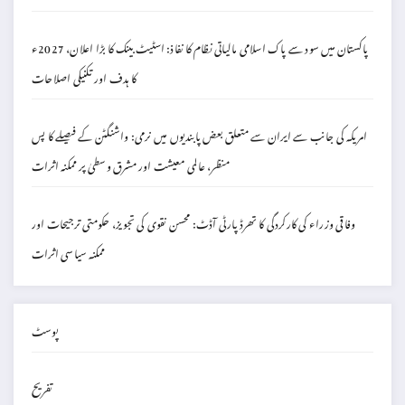
پاکستان میں سود سے پاک اسلامی مالیاتی نظام کا نفاذ: اسٹیٹ بینک کا بڑا اعلان، 2027ء
کا ہدف اور تکنیکی اصلاحات
امریکہ کی جانب سے ایران سے متعلق بعض پابندیوں میں نرمی: واشنگٹن کے فیصلے کا پس
منظر، عالمی معیشت اور مشرق وسطیٰ پر ممکنہ اثرات
وفاقی وزراء کی کارکردگی کا تھرڈ پارٹی آڈٹ: محسن نقوی کی تجویز، حکومتی ترجیحات اور
ممکنہ سیاسی اثرات
پوسٹ
تفریح