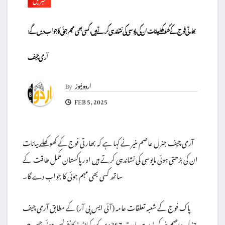
بھارتی فوج کے کھوکھلے بیانات ان کی مایوسی کی نشاندہی کرتے ہیں، کسی بھی مہم جوئی کا جواب دیں گے:
آرمی چیف
اردو نیوز
By
FEB 5, 2025
آرمی چیف جنرل عاصم منیر نے کہا ہے کہ بھارتی فوج کے کھوکھلے بیانات
ان کی بڑھتی ہوئی مایوسی کی نشاندہی کرتے ہیں اور پاکستان مکمل طاقت کے
ساتھ کسی بھی مہم جوئی کا جواب دے گا۔
پاک فوج کے شعبہ تعلقات عامہ (آئی ایس پی آر) کے مطابق آرمی چیف
جنرل عاصم منیر کی زیر صدارت 267ویں کور کمانڈرز کانفرنس ہوئی جس میں