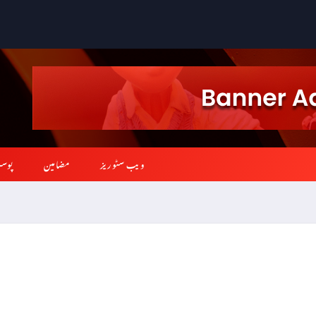
ویب سٹوریز
مضامین
پوس