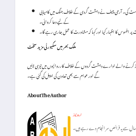
درخواست کی۔ آرمی چیف نے دہشت گردی کے خلاف جنگ میں کامیابی
کے لیے دعا کروائی۔
 افسوس کا اظہار کیا اور کہا کہ مشاورت کا عمل جاری رہے گا۔
ملک بھر میں سکیورٹی مزید سخت
نافذ کرنے والے ادارے دہشت گردوں کے خلاف کارروائیوں میں تیزی لائیں
گے اور عوام سے بھی تعاون کی اپیل کی گئی ہے۔
About The Author
اردو نیوز