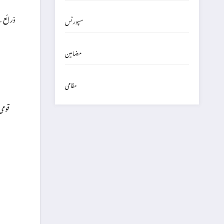
ذرائع 
سپورٹس
مضامین
مقامی
قومی