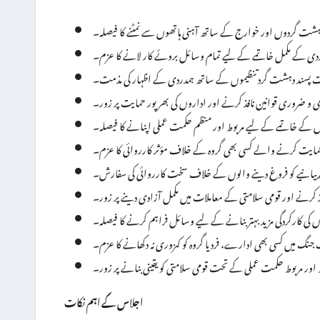
شت گردوں اور خوارج کے ساتھ آہنی ہاتھوں سے نمٹنے کا فیصلہ۔
 کے مکمل خاتمے کے لیے تمام وسائل بروئے کار لانے کا عزم۔
ت پسند دہشت گرد تنظیموں کے ساتھ ہمدردی کے اظہار کی مذمت۔
ی و ضروری قوانین نافذ کرنے اور اداروں کی بھرپور حمایت پر زور۔
 خاتمے کے لیے مربوط اور منظم حکمت عملی اپنانے کا فیصلہ۔
ایت کرنے والے کسی بھی گروہ کے خلاف مؤثر کارروائی کا عزم۔
یانیے کو فروغ دینے والوں کے خلاف سخت کارروائی کی سفارش۔
ذ کرنے اور قومی سلامتی کے معاملات میں مکمل آزادی دینے پر زور۔
 کی کارکردگی مزید بہتر بنانے کے لیے وسائل فراہم کرنے کا فیصلہ۔
 میں کسی بھی ادارے، فرد یا گروہ کو کمزوری نہ دکھانے کا عزم۔
ور مربوط حکمت عملی کے تحت قومی سلامتی کو یقینی بنانے پر زور۔
اجلاس کے اہم نکات