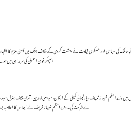
باد: ملک کی سیاسی اور عسکری قیادت نے دہشت گردی کے خلاف جنگ میں آہنی عزم کا اظہا
اسپیکر قومی اسمبلی کی سربراہی میں ہون
 میں وزیراعظم شہباز شریف، پارلیمانی کمیٹی کے ارکان، سیاسی قائدین، آرمی چیف جنرل سید عا
نے شرکت کی۔ وزیراعظم شہباز شریف نے اجلاس کا اعلامیہ پڑھ ک