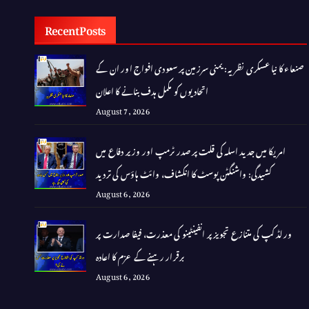
Recent Posts
صنعاء کا نیا عسکری نظریہ: یمنی سرزمین پر سعودی افواج اور ان کے
اتحادیوں کو مکمل ہدف بنانے کا اعلان
August 7, 2026
امریکا میں جدید اسلہ کی قلت پر صدر ٹرمپ اور وزیر دفاع میں
کشیدگی: واشنگٹن پوسٹ کا انکشاف، وائٹ ہاؤس کی تردید
August 6, 2026
ورلڈ کپ کی متنازع تجویز پر انفینٹینو کی معذرت، فیفا صدارت پر
برقرار رہنے کے عزم کا اعادہ
August 6, 2026