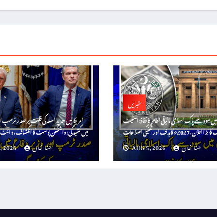
خبریں
میں سود سے پاک اسلامی مالیاتی نظام کا نفاذ: اسٹیٹ
امریکا میں جدید اسلہ کی قلت پر صدر ٹرمپ ا
بڑا اعلان، 2027ء کا ہدف اور تکنیکی اصلاحات
میں کشیدگی: واشنگٹن پوسٹ کا انکشاف، وائٹ ہ
حنا خان
AUG 5, 2026
حنا خان
, 2026