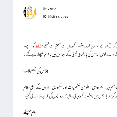
اردو نیوز
By
MAR 18, 2025
ر کرتے ہوئے خوارج اور دہشت گردوں سے سختی سے نمٹنے کا
کیا ہے۔
فیصلہ
ے والے قومی سلامتی کی پارلیمانی کمیٹی کے اجلاس میں یہ اہم فیصلے کیے گئے۔
اجلاس کی تفصیلات
صم منیر، اہم دفاعی و حکومتی شخصیات اور سکیورٹی اداروں کے اعلیٰ حکام
ر سنایا، جس میں دہشت گردی کی حالیہ کارروائیوں کی شدید مذمت کی گئی۔
اہم فیصلے