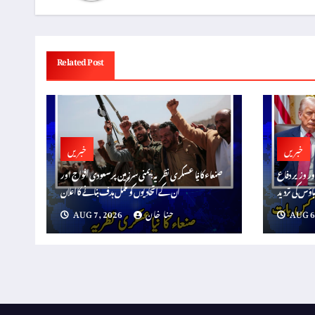
Related Post
خبریں
خبریں
ور وزیر دفاع
صنعاء کا نیا عسکری نظریہ: یمنی سرزمین پر سعودی افواج اور
اؤس کی تردید
ان کے اتحادیوں کو مکمل ہدف بنانے کا اعلان
AUG 6
حنا خان
AUG 7, 2026