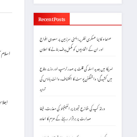
Recent Posts
صنعاء کا نیا عسکری نظریہ: یمنی سرزمین پر سعودی افواج
اور ان کے اتحادیوں کو مکمل ہدف بنانے کا اعلان
اسلام آ
امریکا میں جدید اسلہ کی قلت پر صدر ٹرمپ اور وزیر دفاع
میں کشیدگی: واشنگٹن پوسٹ کا انکشاف، وائٹ ہاؤس کی
تردید
اجلاس
ورلڈ کپ کی متنازع تجویز پر انفینٹینو کی معذرت، فیفا
صدارت پر برقرار رہنے کے عزم کا اعادہ