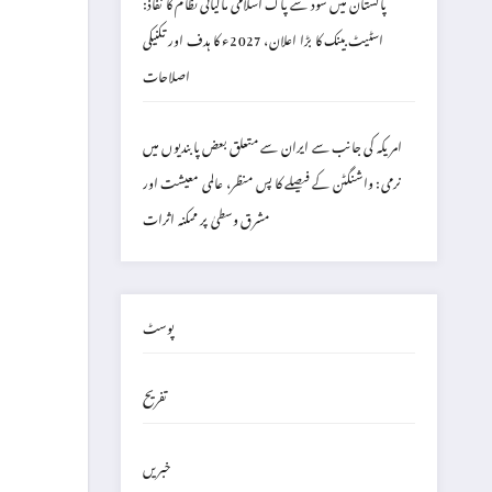
پاکستان میں سود سے پاک اسلامی مالیاتی نظام کا نفاذ:
اسٹیٹ بینک کا بڑا اعلان، 2027ء کا ہدف اور تکنیکی
اصلاحات
امریکہ کی جانب سے ایران سے متعلق بعض پابندیوں میں
نرمی: واشنگٹن کے فیصلے کا پس منظر، عالمی معیشت اور
مشرق وسطیٰ پر ممکنہ اثرات
پوسٹ
تفریح
خبریں