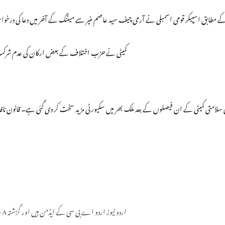
کے مطابق اسپیکر قومی اسمبلی نے آرمی چیف سید عاصم منیر سے میٹنگ کے آخر میں دعا کی 
کمیٹی نے حزب اختلاف کے بعض ارکان کی عدم شرکت پر
 سلامتی کمیٹی کے ان فیصلوں کے بعد ملک بھر میں سکیورٹی مزید سخت کر دی گئی ہے۔ قانون 
اردو نیوز اردو اے بی سی کے ایڈمن ہیں اور گزشتہ ۸ سال سے یہ فرائص سر انجام دے رہے ہیں۔