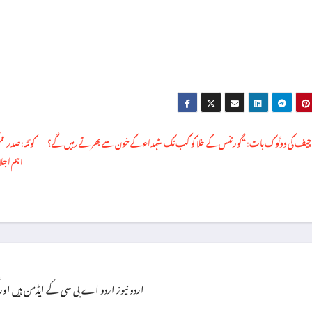
اہم اجلا
اردو نیوز اردو اے بی سی کے ایڈمن ہیں اور گزشتہ ۸ سال سے یہ فرائص سر انجام 