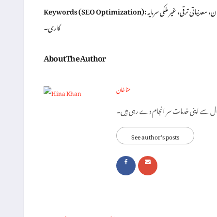
پاکستان سونے کا منصوبہ، تانبے کے ذخائر، 53 ارب ڈالر، پاکستان معیشت، روزگار کے مواقع پاکستان، معدنیاتی ترقی، غیر ملکی سرمایہ
Keywords (SEO Optimization):
کاری۔
About The Author
حنا خان
See author's posts