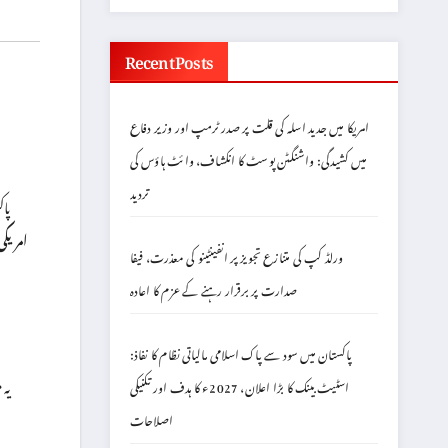
Recent Posts
امریکا میں جدید اسلہ کی قلت پر صدر ٹرمپ اور وزیر دفاع
میں کشیدگی: واشنگٹن پوسٹ کا انکشاف، وائٹ ہاؤس کی
تردید
پا
امریکی
ورلڈ کپ کی متنازع تجویز پر انفینٹینو کی معذرت، فیفا
صدارت پر برقرار رہنے کے عزم کا اعادہ
پاکستان میں سود سے پاک اسلامی مالیاتی نظام کا نفاذ:
یہ
اسٹیٹ بینک کا بڑا اعلان، 2027ء کا ہدف اور تکنیکی
اصلاحات