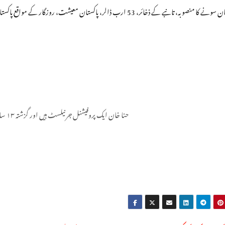
حنا خان ایک پروفیشنل جرنیلسٹ ہیں اور گزشتہ ۱۳ سال سے اپنی خدمات سر انجام دے رہی ہیں۔