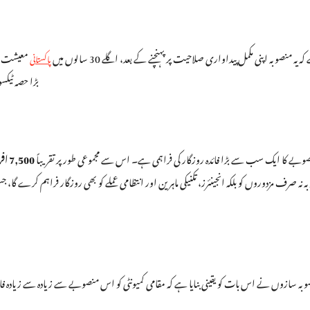
کہ یہ منصوبہ اپنی مکمل پیداواری صلاحیت پر پہنچنے کے بعد، اگلے 30 سالوں میں
معیشت م
پاکستانی
بڑا حصہ ٹیک
وبے کا ایک سب سے بڑا فائدہ روزگار کی فراہمی ہے۔ اس سے مجموعی طور پر تقریباً
7,500 افراد
ہ نہ صرف مزدوروں کو بلکہ انجینئرز، تکنیکی ماہرین اور انتظامی عملے کو بھی روزگار فراہم کرے
بہ سازوں نے اس بات کو یقینی بنایا ہے کہ مقامی کمیونٹی کو اس منصوبے سے زیادہ سے زیادہ فائدہ