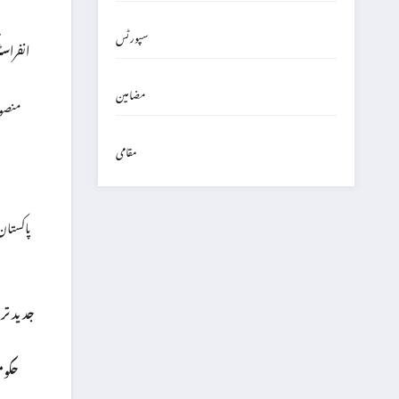
سپورٹس
انفراسٹر
مضامین
مقامی
پاکستان
جدید تری
حکومت