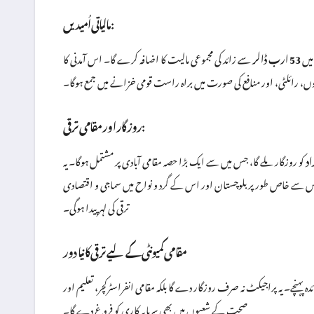
مالیاتی اُمیدیں:
یں
53 ارب ڈالر
سے زائد کی مجموعی مالیت کا اضافہ کرے گا۔ اس آمدنی کا
سوں، رائلٹی، اور منافع کی صورت میں براہ راست قومی خزانے میں جمع ہوگا۔
روزگار اور مقامی ترقی:
کو روزگار ملے گا، جس میں سے ایک بڑا حصہ مقامی آبادی پر مشتمل ہوگا۔ یہ
 گا، جس سے خاص طور پر بلوچستان اور اس کے گرد و نواح میں سماجی و اقتصادی
ترقی کی لہر پیدا ہوگی۔
مقامی کمیونٹی کے لیے ترقی کا نیا دور
 پہنچے۔ یہ پراجیکٹ نہ صرف روزگار دے گا بلکہ مقامی انفراسٹرکچر، تعلیم اور
صحت کے شعبوں میں بھی سرمایہ کاری کو فروغ دے گا۔