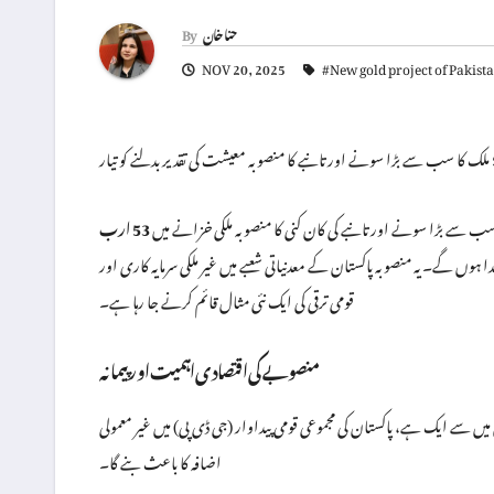
حنا خان
By
NOV 20, 2025
#New gold project of Pakist
ملک کا سب سے بڑا سونے اور تانبے کا منصوبہ معیشت کی تقدیر بدلنے کو تیار
 سے بڑا سونے اور تانبے کی کان کنی کا منصوبہ ملکی خزانے میں
53 ارب
 ہوں گے۔ یہ منصوبہ پاکستان کے معدنیاتی شعبے میں غیر ملکی سرمایہ کاری اور
قومی ترقی کی ایک نئی مثال قائم کرنے جا رہا ہے۔
منصوبے کی اقتصادی اہمیت اور پیمانہ
ں سے ایک ہے، پاکستان کی مجموعی قومی پیداوار (جی ڈی پی) میں غیر معمولی
اضافہ کا باعث بنے گا۔