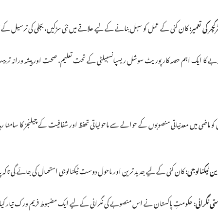
کچر کی تعمیر:
کان کنی کے عمل کو سہل بنانے کے لیے علاقے میں نئی ​​سڑکیں، بجلی کی ترسیل کے نظا
 کو ماضی میں معدنیاتی منصوبوں کے حوالے سے ماحولیاتی تحفظ اور شفافیت کے چیلنجز کا سامنا
ن ٹیکنالوجی:
کان کنی کے لیے جدید ترین اور ماحول دوست ٹیکنالوجی استعمال کی جائے گی تاکہ پان
ی نگرانی:
حکومتِ پاکستان نے اس منصوبے کی نگرانی کے لیے ایک مضبوط فریم ورک تیار کیا ہے 