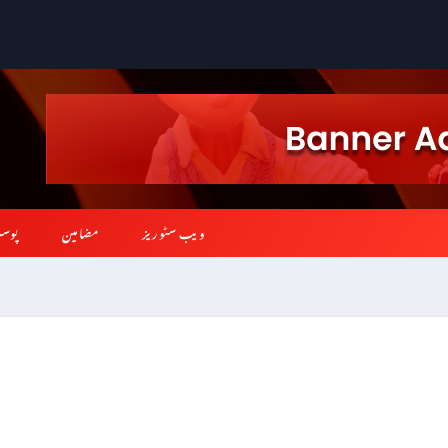
ویب سٹوریز
مضامین
پوس