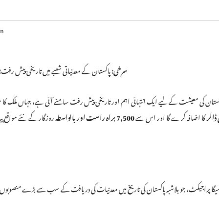
an
سرخی:
پاکستان کے معدنیاتی شعبے میں تاریخی پیش رفت؛ 
کستان کی معیشت کے لیے ایک انتہائی اہم اور تاریخی پیش رفت سامنے آئی ہے، جہاں ملک کا سب
 ڈالر
کا اضافہ کرے گا اور اس سے
7,500 براہ راست اور بالواسطہ
روزگار کے نئے مواقع پیدا
 میگا پراجیکٹ، جو بلاشبہ پاکستان کی تاریخ میں معدنیات کی دریافت کے سب سے بڑے منصوبوں می