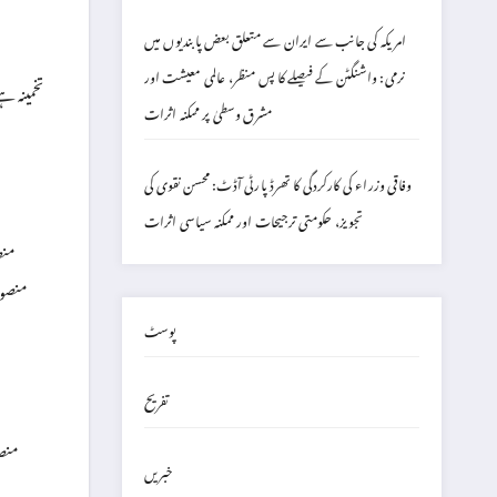
امریکہ کی جانب سے ایران سے متعلق بعض پابندیوں میں
نرمی: واشنگٹن کے فیصلے کا پس منظر، عالمی معیشت اور
تخمینہ ہے 
مشرق وسطیٰ پر ممکنہ اثرات
وفاقی وزراء کی کارکردگی کا تھرڈ پارٹی آڈٹ: محسن نقوی کی
تجویز، حکومتی ترجیحات اور ممکنہ سیاسی اثرات
منص
منصوب
پوسٹ
تفریح
منصو
خبریں