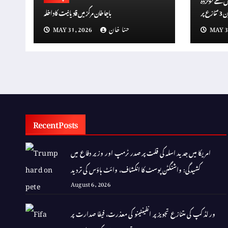
عناصر؟ رام گوپال ورما کا پر پابندی کا مطالبہ، ‘ڈان 3’ تنازع پر
باچا خان مرکز میں قادیانیت کا داخلہ
گین الزامات
MAY 3
حنا خان
MAY 31, 2026
Recent Posts
امریکا میں جدید اسلہ کی قلت پر صدر ٹرمپ اور وزیر دفاع میں
کشیدگی: واشنگٹن پوسٹ کا انکشاف، وائٹ ہاؤس کی تردید
August 6, 2026
ورلڈ کپ کی متنازع تجویز پر انفینٹینو کی معذرت، فیفا صدارت پر