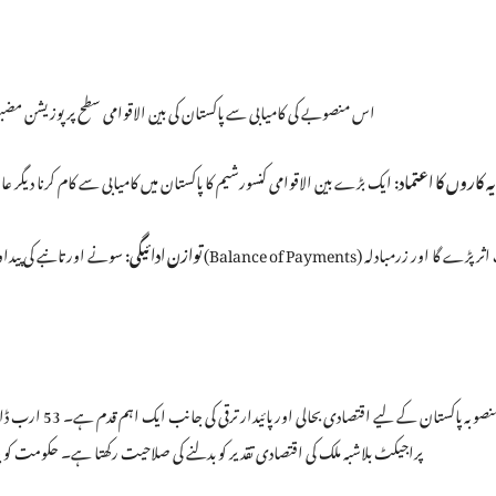
اس منصوبے کی کامیابی سے پاکستان کی بین الاقوامی سطح پر پوزیشن مضبوط
ہ کاروں کا اعتماد:
ایک بڑے بین الاقوامی کنسورشیم کا پاکستان میں کامیابی سے کام کرنا دیگر عال
توازن ادائیگی:
سونے اور تانبے کی پیداوار سے ملک درآ
یہ منصوبہ پاکستان
پراجیکٹ بلاشبہ ملک کی اقتصادی تقدیر کو بدلنے کی صلاحیت رکھتا ہے۔ حکومت کو 