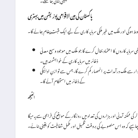
پاکستان کی بین الاقوامی پوزیشن میں بہتری
 ہوگی اور ملک میں غیر ملکی سرمایہ کاری کے لیے ایک مثبت پیغام جائے گا۔
می سرمایہ کاروں کا اعتماد بحال کرے گا جو ملک میں موجود وسیع معدنی
ذخائر میں سرمایہ کاری کے خواہشمند ہیں۔
مدات پر انحصار کم کرے گا، جس سے توازنِ ادائیگی (Balance of Payments) پر مثبت اثر پڑے گا اور زرمبادلہ
کے ذخائر میں استحکام آئے گا۔
نتیجہ:
 کے لیے اقتصادی بحالی اور پائیدار ترقی کی جانب ایک اہم قدم ہے۔ 53 ارب ڈالر کی ممکنہ آمدنی اور ہزاروں کی تعداد میں روزگار کے مواقع کی فراہمی سے یہ میگا
چاہیے کہ وہ اس منصوبے کی بروقت تکمیل اور مکمل شفافیت کو یقینی بنائے۔