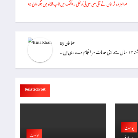
Post
صاحبزادہ فرحان نے آئی سی سی ٹی ٹوئنٹی رینکنگ میں ٹاپ فائیو میں جگہ بنا لی
navigation
حنا خان
By
 ہیں۔
Related Post
پوسٹ
پوسٹ
بیوں سے خوفزدہ