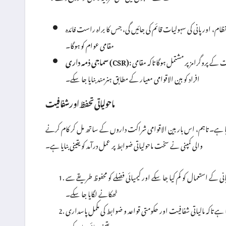
م، اور پانی کی سہولیات قائم کی جائیں گی، جس کا براہ راست فائدہ
مقامی عوام کو ہوگا۔
منصوبے کا ایک اہم حصہ کارپوریٹ سوشل ریسپانسبیلٹی کے تحت تعلیم، صحت اور پیشہ ورانہ تربیت کے پروگرامز پر مشتمل ہوگا تاکہ مقامی
سماجی ذمہ داری (CSR):
افراد کو بین الاقوامی معیار کے مطابق ہنرمند بنایا جا سکے۔
ماحولیاتی تحفظ اور شفافیت
 رہا ہے۔ تاہم، اس بار بین الاقوامی شراکت داروں کے ساتھ مل کر کام کرنے
والی کمپنی نے سخت ماحولیاتی ضوابط پر عمل درآمد کو یقینی بنایا ہے۔
ی کے استعمال کو کم کیا جا سکے اور کیمیائی فضلے کو محفوظ طریقے سے
ٹھکانے لگایا جا سکے۔
تاکہ مالیاتی شفافیت اور حکومتی قواعد و ضوابط کی مکمل پاسداری
یقینی بنائی جا سکے۔