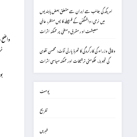
امریکہ کی جانب سے ایران سے متعلق بعض پابندیوں
میں نرمی: واشنگٹن کے فیصلے کا پس منظر، عالمی
معیشت اور مشرق وسطیٰ پر ممکنہ اثرات
ٹر
وفاقی وزراء کی کارکردگی کا تھرڈ پارٹی آڈٹ: محسن نقوی
کی تجویز، حکومتی ترجیحات اور ممکنہ سیاسی اثرات
پوسٹ
تفریح
خبریں