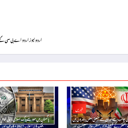
اردو نیوز اردو اے بی سی کے ایڈمن ہیں اور گزشتہ ۸
خبریں
 کی جانب سے ایران سے متعلق بعض پابندیوں میں
پاکستان میں سود سے پاک اسلامی مالیاتی نظام ک
واشنگٹن کے فیصلے کا پس منظر، عالمی معیشت اور
بینک کا بڑا اعلان، 2027ء کا ہدف اور تکنیکی اصلاحات