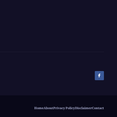
Asian
Champion
Home
About
Privacy Policy
Disclaimer
Contact