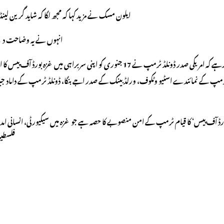
ایلون مسک نے مزید کہا کہ مجھ لگا کہ شاید گرین 
انہوں نے یہ وضاحت دیت
واضح رہے کہ امریکی صدر ڈونلڈ ٹرمپ نے 17 جنوری کو اپنی سربراہی 
مپ کے نمائندے اسٹیو وٹکوف، ورلڈ بینک کے صدر اجے بنگا، ڈونلڈ ٹرمپ کے داماد جیراڈ کوشن
فلسطین