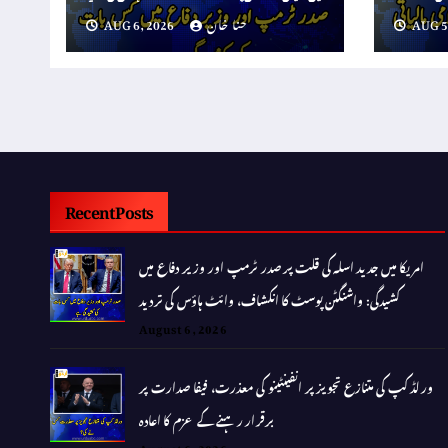
AUG 5
حنا خان
AUG 6, 2026
Recent Posts
امریکا میں جدید اسلہ کی قلت پر صدر ٹرمپ اور وزیر دفاع میں
کشیدگی: واشنگٹن پوسٹ کا انکشاف، وائٹ ہاؤس کی تردید
August 6, 2026
ورلڈ کپ کی متنازع تجویز پر انفینٹینو کی معذرت، فیفا صدارت پر
برقرار رہنے کے عزم کا اعادہ
August 6, 2026