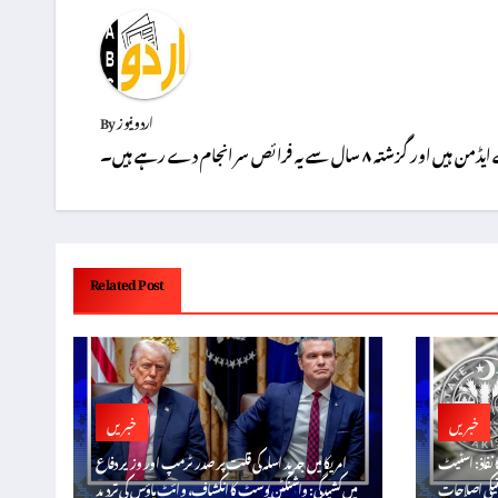
اردو نیوز
By
 سال سے یہ فرائص سر انجام دے رہے ہیں۔
Related Post
خبریں
خبریں
ا نفاذ: اسٹیٹ
امریکا میں جدید اسلہ کی قلت پر صدر ٹرمپ اور وزیر دفاع
میں کشیدگی: واشنگٹن پوسٹ کا انکشاف، وائٹ ہاؤس کی تردید