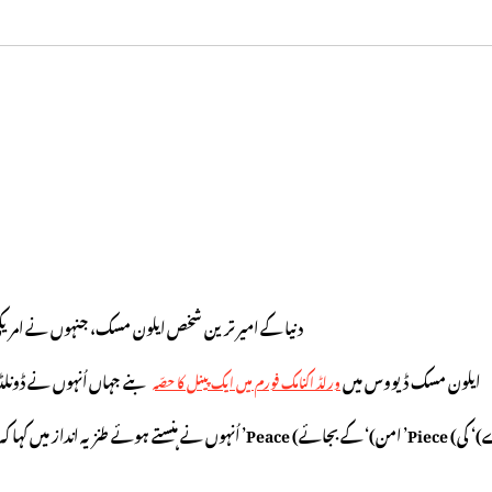
دنیا کے امیر ترین شخص ایلون مسک، جنہوں نے امریکی 
ایلون مسک ڈیووس میں
بنے جہاں اُنہوں نے ڈونلڈ
ورلڈ اکنامک فورم میں ایک پینل کا حصّہ
اُنہوں نے ہنستے ہوئے طنزیہ انداز میں کہا کہ میں نے ایک ’