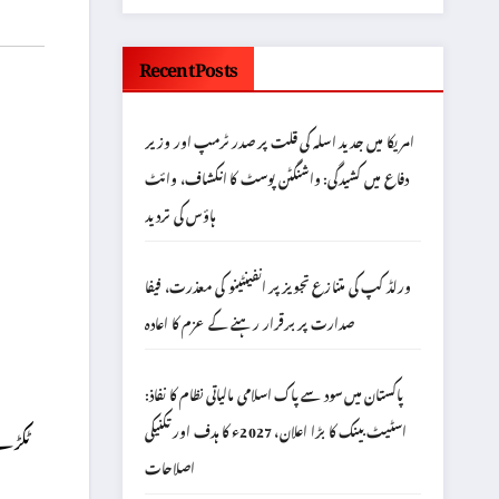
Recent Posts
امریکا میں جدید اسلہ کی قلت پر صدر ٹرمپ اور وزیر
دفاع میں کشیدگی: واشنگٹن پوسٹ کا انکشاف، وائٹ
ہاؤس کی تردید
ورلڈ کپ کی متنازع تجویز پر انفینٹینو کی معذرت، فیفا
صدارت پر برقرار رہنے کے عزم کا اعادہ
پاکستان میں سود سے پاک اسلامی مالیاتی نظام کا نفاذ:
اسٹیٹ بینک کا بڑا اعلان، 2027ء کا ہدف اور تکنیکی
اصلاحات