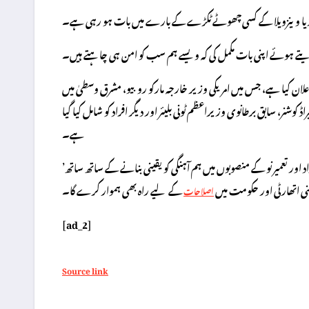
لینڈ یا وینزویلا کے کسی چھوٹے ٹکڑے کے بارے میں بات ہو رہی ہے۔
ے ہوئے اپنی بات مکمل کی کہ ویسے ہم سب کو امن ہی چاہتے ہیں۔
میں غزہ بورڈ آف پیس کا اعلان کیا ہے، جس میں امریکی وزیر خارجہ مارکو روبیو، مشرق وسطیٰ میں
ر، سابق برطانوی وزیراعظم ٹونی بلیئر اور دیگر افراد کو شامل کیا گیا
ہے۔
’بورڈ آف پیس‘ کا قیام ٹرمپ کے امن منصوبے کا حصہ ہے جو غزہ میں سیکیورٹی، انسانی امداد اور تعمیر نو کے منصوبوں میں ہم آہنگی کو یقینی بنانے کے ساتھ ساتھ
ی اتھارٹی اور حکومت میں
کے لیے راہ بھی ہموار کرے گا۔
اصلاحات
[ad_2]
Source link