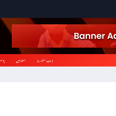
ویب سٹوریز
مضامین
پوس