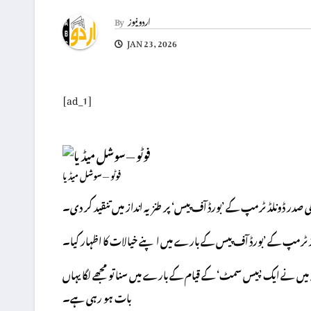
اردو نیوز
By
JAN 23, 2026
[ad_1]
فوٹو — سوشل میڈیا
صدر ڈونلڈ ٹرمپ کے ’بورڈ آف پیس‘ پر طنزیہ انداز میں تنقید کر دی۔
 ٹرمپ کے ’بورڈ آف پیس کے بارے میں اپنے خیالات کا اظہار کیا۔
پیس سمٹ‘ کے قیام کے بارے میں سنا تو مجھے لگا یہاں ’Peace (امن)‘ کے بجائے ’Piece (ٹکڑے)‘ کی
بات ہو رہی ہے۔