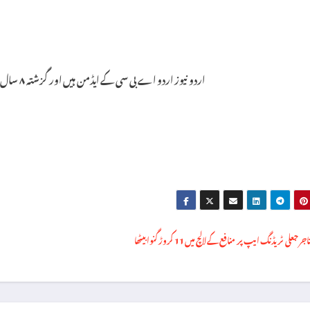
اردو نیوز اردو اے بی سی کے ایڈمن ہیں اور گزشتہ ۸ سال سے یہ فرائص سر انجام دے رہے ہیں۔
جر جعلی ٹریڈنگ ایپ پر منافع کے لالچ میں 11 کروڑ گنوا بیٹھا