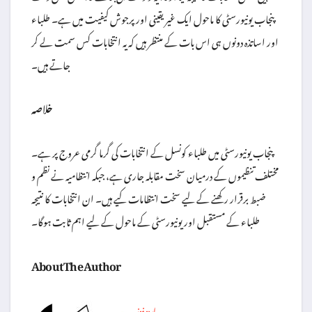
پنجاب یونیورسٹی کا ماحول ایک غیر یقینی اور پرجوش کیفیت میں ہے۔ طلباء
اور اساتذہ دونوں ہی اس بات کے منتظر ہیں کہ یہ انتخابات کس سمت لے کر
جاتے ہیں۔
خلاصہ
پنجاب یونیورسٹی میں طلباء کونسل کے انتخابات کی گرما گرمی عروج پر ہے۔
مختلف تنظیموں کے درمیان سخت مقابلہ جاری ہے، جبکہ انتظامیہ نے نظم و
ضبط برقرار رکھنے کے لیے سخت انتظامات کیے ہیں۔ ان انتخابات کا نتیجہ
طلباء کے مستقبل اور یونیورسٹی کے ماحول کے لیے اہم ثابت ہوگا۔
About The Author
اردو نیوز