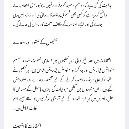
ہدایت کی گئی ہے کہ وہ نظم و ضبط کو برقرار رکھیں۔ یونیورسٹی انتظامیہ نے
واضح کر دیا ہے کہ کسی بھی قسم کی پرتشدد کارروائی کی اجازت نہیں دی
جائے گی اور ایسے عناصر کے خلاف سخت کارروائی کی جائے گی۔
تنظیموں کے منشور اور وعدے
انتخابات میں حصہ لینے والی بڑی تنظیموں میں اسلامی جمعیت طلباء، مسلم
سٹوڈنٹس فیڈریشن اور پروگریسو سٹوڈنٹس فیڈریشن شامل ہیں۔ ہر تنظیم نے
طلباء کو اپنی طرف راغب کرنے کے لیے مختلف وعدے اور منشور پیش
کیے ہیں۔ ان منشوروں میں تعلیمی سہولیات کی بہتری، ہاسٹل کے مسائل کا
حل، فیسوں میں کمی اور طلباء کے لیے تفریحی سرگرمیوں کا انعقاد جیسے اہم
نکات شامل ہیں۔
انتخابات کا اہمیت