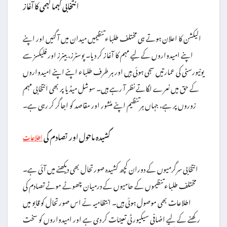
انتخابی گہما گہمی کا آغاز
الیکشن کا اعلان ہوتے ہی مختلف طلباء تنظیمیں میدان میں آ گئیں اور اپنے
اپنے امیدواروں کے لیے مہم کا آغاز کر دیا۔ پوسٹرز، بینرز اور فلیکسز سے
یونیورسٹی کی عمارتیں سجی ہوئی ہیں اور ہر طرف طلباء اپنے اپنے امیدواروں
کے حق میں نعرے لگاتے نظر آ رہے ہیں۔ سوشل میڈیا پر بھی انتخابی مہم
زوروں پر ہے، جہاں ہر تنظیم اپنے منشور اور مقاصد کو اجاگر کر رہی ہے۔
کشیدہ ماحول اور تصادم کی
اطلاعات
انتخابی سرگرمیوں کے دوران کچھ کشیدہ صورتحال بھی دیکھنے میں آئی ہے۔
مختلف طلباء تنظیموں کے حامیوں کے درمیان چھوٹے موٹے تصادم کی
اطلاعات بھی موصول ہوئی ہیں۔ انتظامیہ نے اس صورتحال کو قابو میں
رکھنے کے لیے اضافی سیکیورٹی تعینات کر دی ہے اور امیدواروں کو سخت