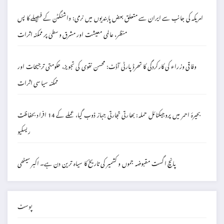
امریکہ کی جانب سے ایران سے متعلق بعض پابندیوں میں نرمی: واشنگٹن کے فیصلے کا پس
منظر، عالمی معیشت اور مشرق وسطیٰ پر ممکنہ اثرات
وفاقی وزراء کی کارکردگی کا تھرڈ پارٹی آڈٹ: محسن نقوی کی تجویز، حکومتی ترجیحات اور
ممکنہ سیاسی اثرات
بحیرۂ احمر میں پروجیکٹائل حملہ: بھارتی تجارتی جہاز ڈوب گیا، عملے کے 14 افراد بحفاظت
ریسکیو
پانچ اگست مقبوضہ جموں و کشمیر کی تاریخ کا سیاہ ترین دن ہے۔ اکبر سیٹھی
پوسٹ