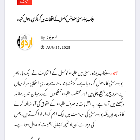
پنجاب یونیورسٹی سٹوڈنٹس کونسل کے انتخابات میں گرما گرمی، ماحول کشیدہ
اردو نیوز
By
AUG 25, 2025
– پنجاب یونیورسٹی میں طلباء کونسل کے انتخابات نے ایک بار پھر
لاہور
یونیورسٹی کا ماحول گرما دیا ہے۔ گزشتہ چند روز سے جاری انتخابی سرگرمیاں
اپنے عروج پر پہنچ چکی ہیں اور مختلف طلباء تنظیموں کے درمیان شدید مقابلہ
دیکھنے میں آ رہا ہے۔ یہ انتخابات نہ صرف طلباء کے حقوق کی آواز بلند کرنے
کا ذریعہ ہیں بلکہ یونیورسٹی کی سیاست میں ایک اہم کردار ادا کرتے ہیں، جس
کی وجہ سے ان کا نتیجہ انتہائی اہمیت کا حامل ہوتا ہے۔