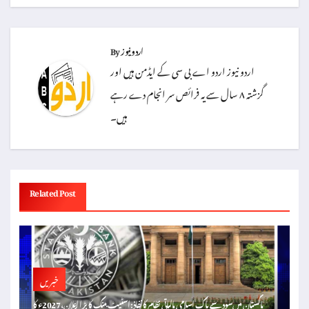
اردو نیوز
By
اردو نیوز اردو اے بی سی کے ایڈمن ہیں اور
گزشتہ ۸ سال سے یہ فرائص سر انجام دے رہے
ہیں۔
Related Post
خبریں
پاکستان میں سود سے پاک اسلامی مالیاتی نظام کا نفاذ: اسٹیٹ بینک کا بڑا اعلان، 2027ء کا