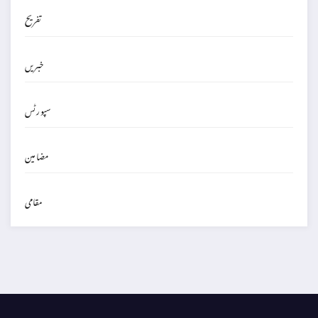
تفریح
خبریں
سپورٹس
مضامین
مقامی