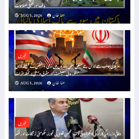
ہدف اور تکنیکی اصلاحات
حنا خان
AUG 5, 2026
خبریں
امریکہ کی جانب سے ایران سے متعلق بعض پابندیوں میں نرمی: واشنگٹن کے فیصلے کا پس
منظر، عالمی معیشت اور مشرق وسطیٰ پر ممکنہ اثرات
حنا خان
AUG 5, 2026
خبریں
وفاقی وزراء کی کارکردگی کا تھرڈ پارٹی آڈٹ: محسن نقوی کی تجویز، حکومتی ترجیحات اور ممکنہ