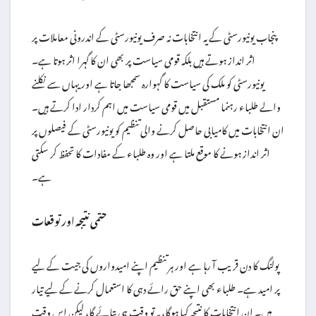
پنجاب یونیورسٹی کے یہ انتخابات نہ صرف یونیورسٹی کے اندرونی معاملات پر
اثر انداز ہوتے ہیں بلکہ قومی سیاست پر بھی ان کا گہرا اثر ہوتا ہے۔
یونیورسٹی کو ملک کی سیاست کا گہوارہ سمجھا جاتا ہے اور یہاں سے نکلنے
والے طلباء رہنما مستقبل میں قومی سیاست میں اہم کردار ادا کرتے ہیں۔
ان انتخابات میں کامیابی حاصل کرنے والی تنظیم کو یونیورسٹی کے فیصلوں پر
اثر انداز ہونے کا موقع ملتا ہے اور وہ طلباء کے مفادات کا تحفظ کر سکتی
ہے۔
حتمی نتیجہ اور توقعات
پولنگ کا دن قریب آ رہا ہے اور ہر تنظیم اپنے امیدواروں کی جیت کے لیے
پر امید ہے۔ طلباء بھی اپنے حق رائے دہی کا استعمال کرنے کے لیے تیار
ہیں۔ ان انتخابات کا نتیجہ کیا ہوگا، یہ تو وقت ہی بتائے گا، لیکن اس وقت