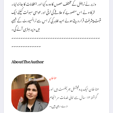
وزیر نے ٹرمینل کے مختلف حصوں کا دورہ کیا اور انتظامات کا جائزہ لیا۔
شرکاء نے اس منصوبے کو علاقے کی ترقی اور عوامی سہولت کیلئے ایک
مثبت پیشرفت قرار دیتے ہوئے امید ظاہر کی کہ اس سے ٹرانسپورٹ کے شعبے
میں مزید بہتری آئے گی۔
۔۔۔۔۔۔۔۔۔۔۔۔۔۔۔۔۔۔۔۔۔۔۔۔۔۔۔۔۔۔۔۔۔۔۔۔۔۔۔
۔۔۔۔۔۔۔۔۔۔۔۔۔
About The Author
حنا خان
حنا خان ایک پروفیشنل جرنیلسٹ ہیں اور
گزشتہ ۱۳ سال سے اپنی خدمات سر انجام
دے رہی ہیں۔