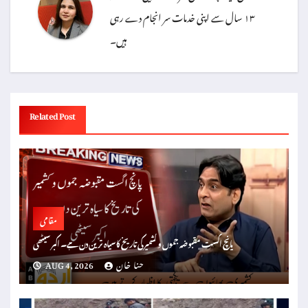
۱۳ سال سے اپنی خدمات سر انجام دے رہی
ہیں۔
Related Post
مقامی
پانچ اگست مقبوضہ جموں و کشمیر کی تاریخ کا سیاہ ترین دن ہے۔ اکبر سیٹھی
حنا خان
AUG 4, 2026