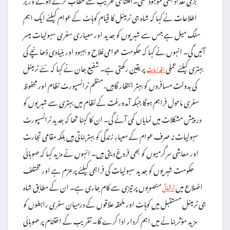
اطلاعات نے کہا کہ شاہ جی ٹرمینل کا قیام کوہاٹ کے عوام کیلئے ایک اہم
سنگ میل ہے جس سے شہریوں کو جدید اور معیاری سفری سہولیات میسر
آئیں گی۔ انہوں نے کہا کہ حکومت عوامی فلاح و بہبود اور بنیادی ڈھانچے کی
بہتری کیلئے عملی
پر یقین رکھتی ہے۔ شفیع جان نے کہا کہ نئے ٹرمینل
اقدامات
کی بدولت مسافروں کو بہتر انتظار گاہیں، منظم ٹرانسپورٹ نظام اور محفوظ
سفری ماحول فراہم ہوگا جبکہ آمدورفت کے نظام میں بہتری سے شہریوں کو
درپیش مشکلات میں نمایاں کمی آئے گی۔ ان کا کہنا تھا کہ جدید ٹرانسپورٹ
سہولیات نہ صرف عوام کے معیارِ زندگی کو بہتر بناتی ہیں بلکہ مقامی تجارت
اور معاشی سرگرمیوں کو بھی فروغ دیتی ہیں۔ انہوں نے مزید کہا کہ صوبائی
حکومت شہریوں کو جدید سہولیات کی فراہمی کیلئے پرعزم ہے اور مختلف
اضلاع میں
منصوبوں پر تیزی سے کام جاری ہے۔ ان کے مطابق شاہ
ترقیاتی
جی ٹرمینل مستقبل میں کوہاٹ اور ملحقہ علاقوں کے درمیان سفری رابطوں کو
مزید مؤثر بنانے میں اہم کردار ادا کرے گا۔ تقریب کے اختتام پر صوبائی