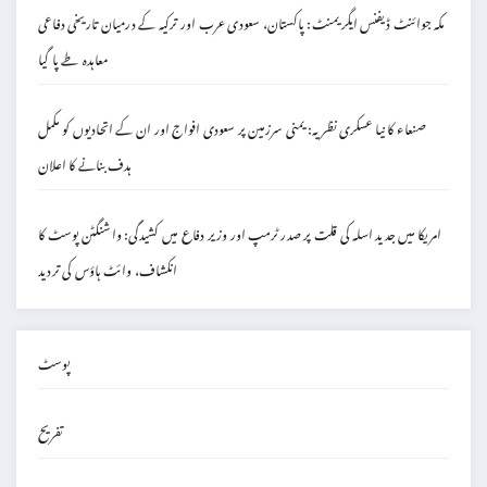
مکہ جوائنٹ ڈیفنس ایگریمنٹ: پاکستان، سعودی عرب اور ترکیہ کے درمیان تاریخی دفاعی
معاہدہ طے پا گیا
صنعاء کا نیا عسکری نظریہ: یمنی سرزمین پر سعودی افواج اور ان کے اتحادیوں کو مکمل
ہدف بنانے کا اعلان
امریکا میں جدید اسلہ کی قلت پر صدر ٹرمپ اور وزیر دفاع میں کشیدگی: واشنگٹن پوسٹ کا
انکشاف، وائٹ ہاؤس کی تردید
پوسٹ
تفریح