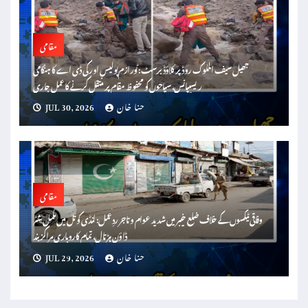
مقامی
جھیل سیف الملوک روڈ پر کلاؤڈ برسٹ: ٹورازم پولیس اور کی ڈی اے کا ہنگامی
ریسیپانس، سیاحوں کو محفوظ مقام پر منتقل کرنے کا عمل جاری
حنا خان
JUL 30, 2026
مقامی
وفاقی ٹیکسوں کے خلاف ضلع خیبر میں شدید عوام و تاجر ردِعمل: لنڈی کوتل میں مکمل شٹر
ڈاؤن ہڑتال، تمام کاروباری مراکزبند
حنا خان
JUL 29, 2026