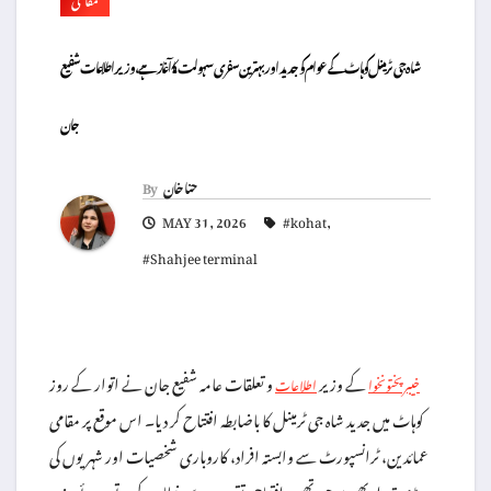
شاہ جی ٹرمینل کوہاٹ کے عوام کو جدید اور بہترین سفری سہولت کا آغاز ہے، وزیر اطلاعات شفیع
جان
حنا خان
By
MAY 31, 2026
#kohat
,
#Shahjee terminal
کے وزیر
و تعلقات عامہ شفیع جان نے اتوار کے روز
خیبرپختونخوا
اطلاعات
کوہاٹ میں جدید شاہ جی ٹرمینل کا باضابطہ افتتاح کر دیا۔ اس موقع پر مقامی
عمائدین، ٹرانسپورٹ سے وابستہ افراد، کاروباری شخصیات اور شہریوں کی
بڑی تعداد بھی موجود تھی۔افتتاحی تقریب سے خطاب کرتے ہوئے وزیر