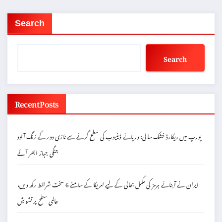
Search
Search
Recent Posts
یورپ میں ریکارڈ خشک سالی: دریائے ڈینیوب کی سطح گرنے سے نازی دور کے زنگ آلود
جنگی جہاز ابھر آئے
ایران نے آبنائے ہرمز کی مکمل بحالی کے لیے امریکا کے سامنے 6 سخت شرائط رکھ دیں،
عالمی سطح پر تشویش