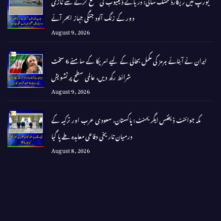
یورپ میں ریکارڈ خشک سالی: دریائے ڈینیوب کی سطح گرنے سے نازی
دور کے زنگ آلود جنگی جہاز ابھر آئے
August 9, 2026
ایران نے آبنائے ہرمز کی مکمل بحالی کے لیے امریکا کے سامنے 6 سخت
شرائط رکھ دیں، عالمی سطح پر تشویش
August 9, 2026
مکہ جوائنٹ ڈیفنس ایگریمنٹ: پاکستان، سعودی عرب اور ترکیہ کے
درمیان تاریخی دفاعی معاہدہ طے پا گیا
August 8, 2026