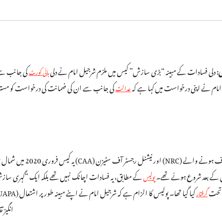
ی:
دلی فسادات کے مبینہ “بڑی سازش” کیس میں ملزم شرجیل امام نے دلی
کی جانب سے
ہائی کورٹ
ام نے اپنی درخواست میں کہا ہے کہ
کی جانب سے ان کی ضمانت کی درخواست کو مسترد 
عدالت
یہ کیس فروری 2020 م
 کے بعد شروع ہوئے تھے۔
کے مطابق، یہ فسادات اچانک نہیں تھے بلکہ ایک “گہری سازش” 
پولیس
یر قانونی سرگرمیاں (روک تھام) ایکٹ (UAPA) کے تحت
کیا گیا تھا۔ پولیس کا الزام ہے کہ شرجیل امام نے اپنے مبینہ طور پر اشتعال
گرفتار
انگیز 