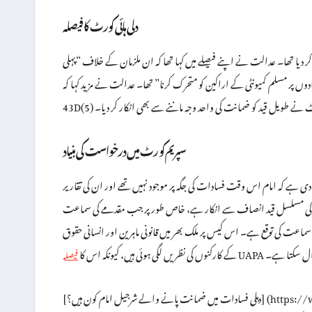
دلی ہائی کورٹ کا فیصلہ
ر دیا تھا۔ عدالت نے اپنے فیصلے میں کہا تھا کہ ان ملزمان کے خلاف “پہلی
پر مسلم کمیونٹی کے اراکین کو متحرک کرنا” تھا۔ عدالت نے مزید کہا کہ UAPA کی دفعہ
ورٹ نے طویل قید کو ضمانت کی واحد وجہ ماننے سے بھی انکار کر دیا۔
سپریم کورٹ میں درخواست کی بنیاد
دی ہے کہ امام اس وقت فسادات کی جگہ پر موجود نہیں تھے اور ان کی تقاریر
مام کی مسلسل قید انصاف سے انکار ہے، خاص طور پر جب مقدمے کی سماعت
سماعت کی توقع ہے۔ اس کیس پر ملک بھر میں قانونی ماہرین اور انسانی حقوق
ڈال سکتا ہے۔
کے کارکنوں کی نظریں لگی ہوئی ہیں، کیونکہ اس کا
فیصلہ
[دہلی فسادات میں ضمانت پانے والے شرجیل امام کون ہیں؟] (https://www.etvbharat.com/ur/!bharat/know-about-sharjeel-imam-who-