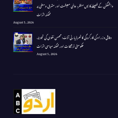
واشنگٹن کے فیصلے کا پس منظر، عالمی معیشت اور مشرق وسطیٰ پر
ممکنہ اثرات
August 5, 2026
وفاقی وزراء کی کارکردگی کا تھرڈ پارٹی آڈٹ: محسن نقوی کی تجویز،
حکومتی ترجیحات اور ممکنہ سیاسی اثرات
August 5, 2026