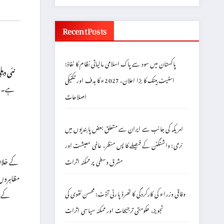
Recent Posts
پاکستان میں سود سے پاک اسلامی مالیاتی نظام کا نفاذ:
نئی دہل
اسٹیٹ بینک کا بڑا اعلان، 2027ء کا ہدف اور تکنیکی
ہے۔ ام
اصلاحات
امریکہ کی جانب سے ایران سے متعلق بعض پابندیوں میں
نرمی: واشنگٹن کے فیصلے کا پس منظر، عالمی معیشت اور
مشرق وسطیٰ پر ممکنہ اثرات
مظاہروں
متعدد طلباء اور سماجی کارکنوں کو غ
وفاقی وزراء کی کارکردگی کا تھرڈ پارٹی آڈٹ: محسن نقوی کی
تجویز، حکومتی ترجیحات اور ممکنہ سیاسی اثرات