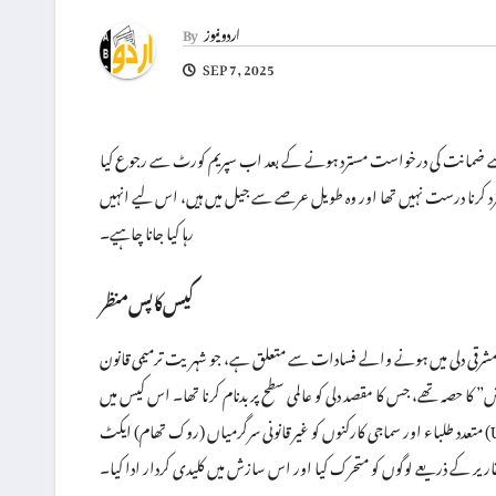
اردو نیوز
By
SEP 7, 2025
 ضمانت کی درخواست مسترد ہونے کے بعد اب سپریم کورٹ سے رجوع کیا
کرنا درست نہیں تھا اور وہ طویل عرصے سے جیل میں ہیں، اس لیے انہیں
رہا کیا جانا چاہیے۔
کیس کا پس منظر
یں شمال مشرقی دلی میں ہونے والے فسادات سے متعلق ہے، جو شہریت ترمیمی قانون (CAA) اور نیشنل رجسٹر آف سٹیزن (NRC) کے خلاف ہونے والے
کا حصہ تھے، جس کا مقصد دلی کو عالمی سطح پر بدنام کرنا تھا۔ اس کیس میں
تقاریر کے ذریعے لوگوں کو متحرک کیا اور اس سازش میں کلیدی کردار ادا کیا۔