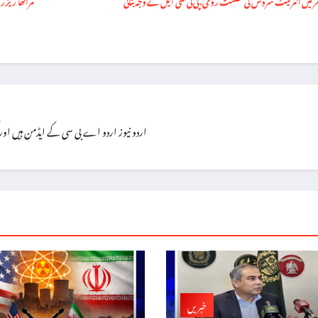
اردو نیوز اردو اے بی سی کے ایڈمن ہیں اور گزشتہ ۸ سال سے یہ فرائص سر انجام 
خبریں