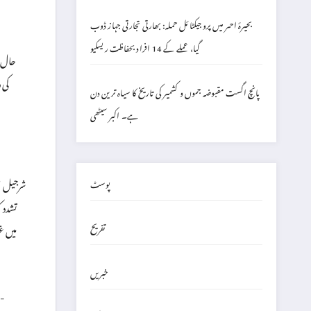
بحیرۂ احمر میں پروجیکٹائل حملہ: بھارتی تجارتی جہاز ڈوب
گیا، عملے کے 14 افراد بحفاظت ریسکیو
حال ہ
پانچ اگست مقبوضہ جموں و کشمیر کی تاریخ کا سیاہ ترین دن
ہے۔ اکبر سیٹھی
شرجیل ام
پوسٹ
تشدد 
تفریح
میں غ
خبریں