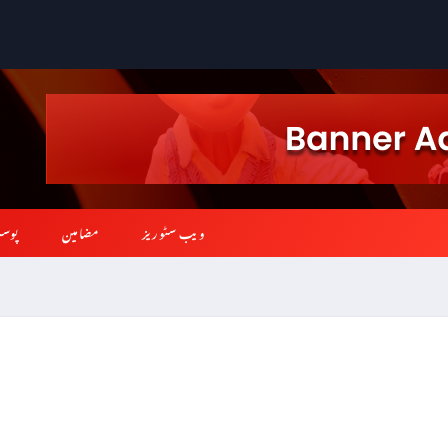
ویب سٹوریز
مضامین
پوس