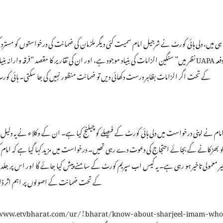
ی میں، دلی ہائی کورٹ نے شرجیل امام سمیت کئی دیگر ملزمان کی ضمانت کی درخواستوں کو مسترد ک
نظر میں” سنگین الزامات کی بنیاد موجود ہے، اور ان کی تقاریر کا مقصد “فرقہ وارانہ بنیادوں 
43D(5) کے تحت اگر الزامات بظاہر درست دکھائی دیں تو ضمانت منظور نہیں کی جا سکتی۔ ہائی ک
ام نے اپنی درخواست میں دلی ہائی کورٹ کے فیصلے کو چیلنج کیا ہے۔ ان کے وکلاء نے یہ دلیل 
کو بھڑکانے کے بجائے احتجاج کی دعوت دے رہی تھیں۔ درخواست میں مزید کہا گیا ہے کہ ا
یر معمولی تاخیر ہو رہی ہے۔ یہ کیس اب سپریم کورٹ کے سامنے پیش کیا جائے گا اور اس پر جلد 
UAPA کے تحت ضمانت کے اصولوں پر اہم اثر 