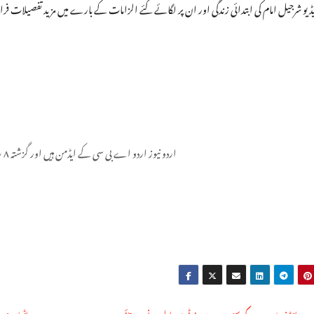
اردو نیوز اردو اے بی سی کے ایڈمن ہیں اور گزشتہ ۸ سال سے یہ فرائص سر انجام دے رہے ہیں۔
ر میں انٹرنیٹ سروس کی سست روی، پی ٹی سی ایل نے وجہ بتائی