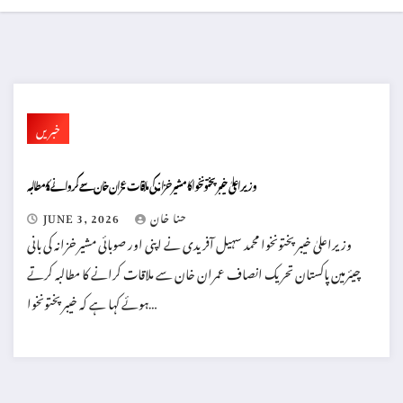
خبریں
وزیراعلیٰ خیبرپختونخوا کا مشیر خزانہ کی ملاقات عمران خان سے کروانے کا مطالبہ
حنا خان
JUNE 3, 2026
وزیراعلیٰ خیبرپختونخوا محمد سہیل آفریدی نے اپنی اور صوبائی مشیر خزانہ کی بانی
چیئرمین پاکستان تحریک انصاف عمران خان سے ملاقات کرانے کا مطالبہ کرتے
ہوئے کہا ہے کہ خیبرپختونخوا…