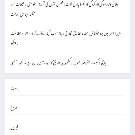
وفاقی وزراء کی کارکردگی کا تھرڈ پارٹی آڈٹ: محسن نقوی کی تجویز، حکومتی ترجیحات اور
ممکنہ سیاسی اثرات
بحیرۂ احمر میں پروجیکٹائل حملہ: بھارتی تجارتی جہاز ڈوب گیا، عملے کے 14 افراد بحفاظت
ریسکیو
پانچ اگست مقبوضہ جموں و کشمیر کی تاریخ کا سیاہ ترین دن ہے۔ اکبر سیٹھی
پوسٹ
تفریح
خبریں