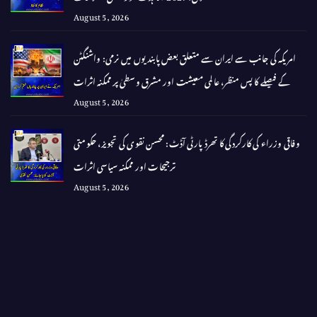
August 5, 2026
امریکہ کی جانب سے ایران سے متعلق بعض پابندیوں میں نرمی: واشنگٹن
کے فیصلے کا پس منظر، عالمی معیشت اور مشرق وسطیٰ پر ممکنہ اثرات
August 5, 2026
وفاقی وزراء کی کارکردگی کا تھرڈ پارٹی آڈٹ: محسن نقوی کی تجویز، حکومتی
ترجیحات اور ممکنہ سیاسی اثرات
August 5, 2026