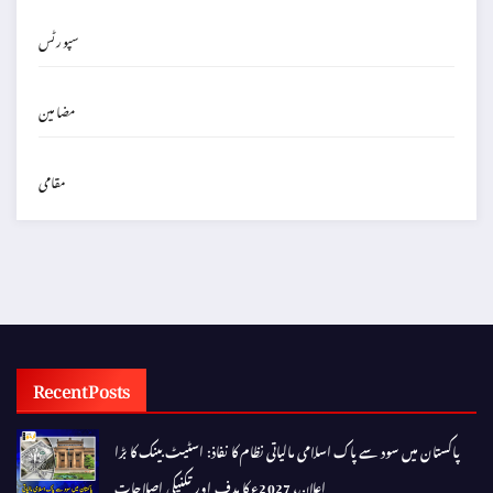
سپورٹس
مضامین
مقامی
Recent Posts
پاکستان میں سود سے پاک اسلامی مالیاتی نظام کا نفاذ: اسٹیٹ بینک کا بڑا
اعلان، 2027ء کا ہدف اور تکنیکی اصلاحات