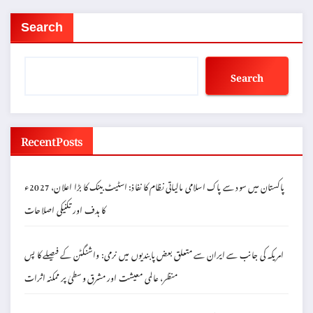
Search
Search
Recent Posts
پاکستان میں سود سے پاک اسلامی مالیاتی نظام کا نفاذ: اسٹیٹ بینک کا بڑا اعلان، 2027ء
کا ہدف اور تکنیکی اصلاحات
امریکہ کی جانب سے ایران سے متعلق بعض پابندیوں میں نرمی: واشنگٹن کے فیصلے کا پس
منظر، عالمی معیشت اور مشرق وسطیٰ پر ممکنہ اثرات