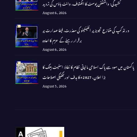
کشیدگی: واشنگٹن پوسٹ کا انکشاف، وائٹ ہاؤس کی تردید
August 6, 2026
ورلڈ کپ کی متنازع تجویز پر انفینٹینو کی معذرت، فیفا صدارت پر
برقرار رہنے کے عزم کا اعادہ
August 6, 2026
پاکستان میں سود سے پاک اسلامی مالیاتی نظام کا نفاذ: اسٹیٹ بینک کا
بڑا اعلان، 2027ء کا ہدف اور تکنیکی اصلاحات
August 5, 2026