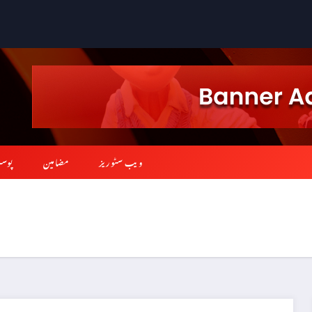
ویب سٹوریز
مضامین
پوس