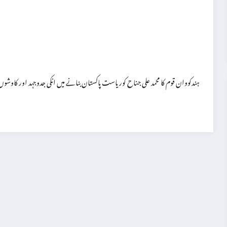
ہندکووان قوم کا محمد علی جناح کوریاست پاکستان بنانے میں انکی جدوجہد اور کاوشو