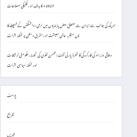
2027ء کا ہدف اور تکنیکی اصلاحات
امریکہ کی جانب سے ایران سے متعلق بعض پابندیوں میں نرمی: واشنگٹن کے فیصلے کا
پس منظر، عالمی معیشت اور مشرق وسطیٰ پر ممکنہ اثرات
وفاقی وزراء کی کارکردگی کا تھرڈ پارٹی آڈٹ: محسن نقوی کی تجویز، حکومتی ترجیحات
اور ممکنہ سیاسی اثرات
پوسٹ
تفریح
خبریں