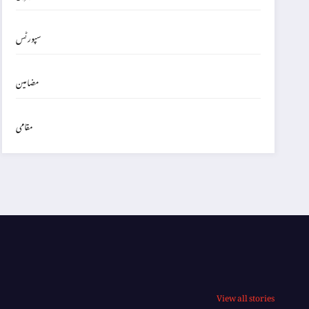
سپورٹس
مضامین
مقامی
View all stories