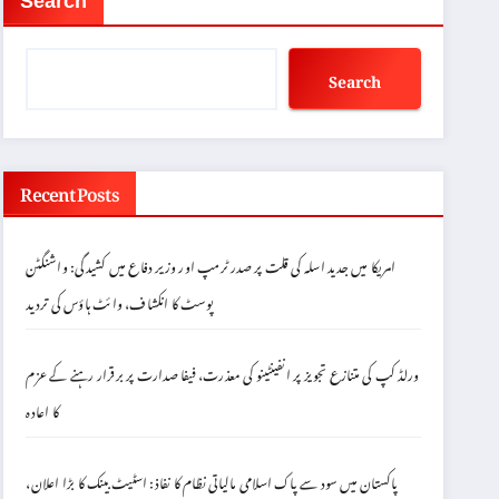
Search
Search
Recent Posts
امریکا میں جدید اسلہ کی قلت پر صدر ٹرمپ اور وزیر دفاع میں کشیدگی: واشنگٹن
پوسٹ کا انکشاف، وائٹ ہاؤس کی تردید
ورلڈ کپ کی متنازع تجویز پر انفینٹینو کی معذرت، فیفا صدارت پر برقرار رہنے کے عزم
کا اعادہ
پاکستان میں سود سے پاک اسلامی مالیاتی نظام کا نفاذ: اسٹیٹ بینک کا بڑا اعلان،