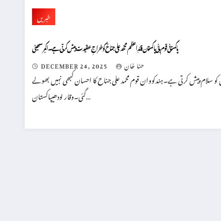
خبریں
پاکستانی قوم بانی پاکستان قائدِاعظم محمد علی جناحؒ کو خراجِ عقیدت پیش کرتی ہے۔اکبر سھیٹی
حنا خان
DECEMBER 24, 2025
ں کو سلام پیش کرتی ہے۔ہندکووان قوم محمد علی جناح کا احسان کبھی نہیں بھولے
گئی۔وقار لودھیپاکستان…