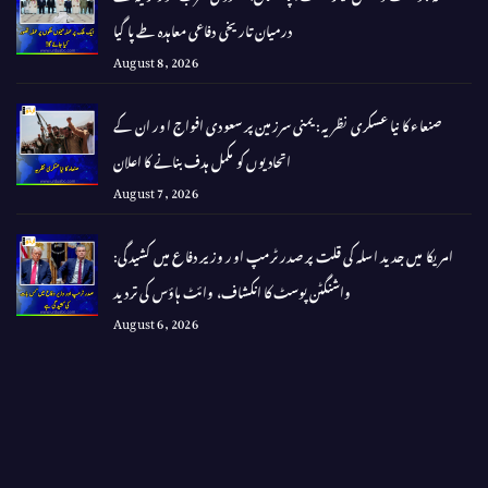
درمیان تاریخی دفاعی معاہدہ طے پا گیا
August 8, 2026
صنعاء کا نیا عسکری نظریہ: یمنی سرزمین پر سعودی افواج اور ان کے
اتحادیوں کو مکمل ہدف بنانے کا اعلان
August 7, 2026
امریکا میں جدید اسلہ کی قلت پر صدر ٹرمپ اور وزیر دفاع میں کشیدگی:
واشنگٹن پوسٹ کا انکشاف، وائٹ ہاؤس کی تردید
August 6, 2026