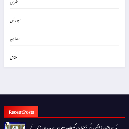
خبریں
سپورٹس
مضامین
مقامی
Recent Posts
مکہ جوائنٹ ڈیفنس ایگریمنٹ: پاکستان، سعودی عرب اور ترکیہ کے