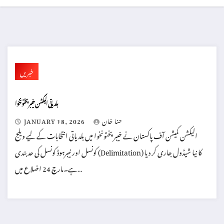
خبریں
بلدیاتی الیکشن خیبرپختونخوا
حنا خان
JANUARY 18, 2026
الیکشن کمیشن آف پاکستان نے خیبرپختونخوا میں بلدیاتی انتخابات کے لیے ویلج
کونسل اور نیبرہوڈ کونسل کی حد بندی (Delimitation) کا نیا شیڈول جاری کر دیا
ہے۔مارچ 24 اضلاع میں…