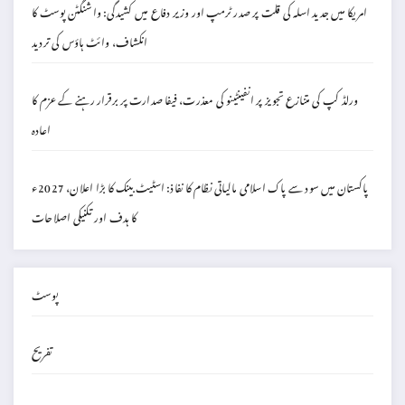
امریکا میں جدید اسلہ کی قلت پر صدر ٹرمپ اور وزیر دفاع میں کشیدگی: واشنگٹن پوسٹ کا
انکشاف، وائٹ ہاؤس کی تردید
ورلڈ کپ کی متنازع تجویز پر انفینٹینو کی معذرت، فیفا صدارت پر برقرار رہنے کے عزم کا
اعادہ
پاکستان میں سود سے پاک اسلامی مالیاتی نظام کا نفاذ: اسٹیٹ بینک کا بڑا اعلان، 2027ء
کا ہدف اور تکنیکی اصلاحات
پوسٹ
تفریح