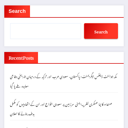
Search
Search
Recent Posts
مکہ جوائنٹ ڈیفنس ایگریمنٹ: پاکستان، سعودی عرب اور ترکیہ کے درمیان تاریخی دفاعی
معاہدہ طے پا گیا
صنعاء کا نیا عسکری نظریہ: یمنی سرزمین پر سعودی افواج اور ان کے اتحادیوں کو مکمل
ہدف بنانے کا اعلان