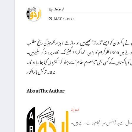
اردو نیوز
By
MAY 3, 2025
 پاکستان کو ایسے”ڈرونز” بھیجے ہیں جو ساڑھے 7 ہزار کلومیٹر کی رینج مطلب
 تک لگاتار پرواز کر سکتے ہیں۔
 کو پاکستان کے کسی بھی”نامعلوم مقام”سے بیٹھ کر”کنٹرول کیا جا رہا ہو گا۔
ترکش بائراکتار TB 2
About The Author
اردو نیوز