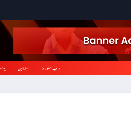
ویب سٹوریز
مضامین
پوس