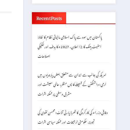
Recent Posts
پاکستان میں سود سے پاک اسلامی مالیاتی نظام کا نفاذ:
اسٹیٹ بینک کا بڑا اعلان، 2027ء کا ہدف اور تکنیکی
اصلاحات
امریکہ کی جانب سے ایران سے متعلق بعض پابندیوں میں
نرمی: واشنگٹن کے فیصلے کا پس منظر، عالمی معیشت اور
مشرق وسطیٰ پر ممکنہ اثرات
وفاقی وزراء کی کارکردگی کا تھرڈ پارٹی آڈٹ: محسن نقوی کی
تجویز، حکومتی ترجیحات اور ممکنہ سیاسی اثرات