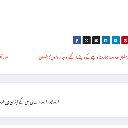
ی فضائی حدود بند؛ بھارت کو لینے کے دینے پڑ گئے، یومیہ کروڑوں کا نقصان
صدر آصف
اردو نیوز اردو اے بی سی کے ایڈمن ہیں اور گزشتہ ۸ سال سے یہ فرائص سر انجام 