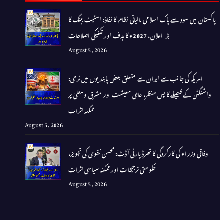
پاکستان میں سود سے پاک اسلامی مالیاتی نظام کا نفاذ: اسٹیٹ بینک کا
بڑا اعلان، 2027ء کا ہدف اور تکنیکی اصلاحات
August 5, 2026
امریکہ کی جانب سے ایران سے متعلق بعض پابندیوں میں نرمی:
واشنگٹن کے فیصلے کا پس منظر، عالمی معیشت اور مشرق وسطیٰ پر
ممکنہ اثرات
August 5, 2026
وفاقی وزراء کی کارکردگی کا تھرڈ پارٹی آڈٹ: محسن نقوی کی تجویز،
حکومتی ترجیحات اور ممکنہ سیاسی اثرات
August 5, 2026