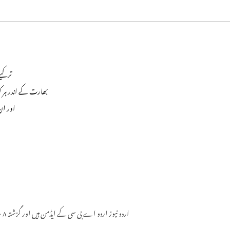
ترکیے نے
بھارت کے اندر ہر کونے میں 1500 کلوگرام کا وزن اٹھا کر 25 گھنٹے
اور ان
اردو نیوز اردو اے بی سی کے ایڈمن ہیں اور گزشتہ ۸ سال سے یہ فرائص سر انجام دے رہے ہیں۔