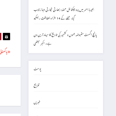
بحیرۂ احمر میں پروجیکٹائل حملہ: بھارتی تجارتی جہاز ڈوب
گیا، عملے کے 14 افراد بحفاظت ریسکیو
پانچ اگست مقبوضہ جموں و کشمیر کی تاریخ کا سیاہ ترین دن
ہے۔ اکبر سیٹھی
پاکستان
پوسٹ
تفریح
خبریں