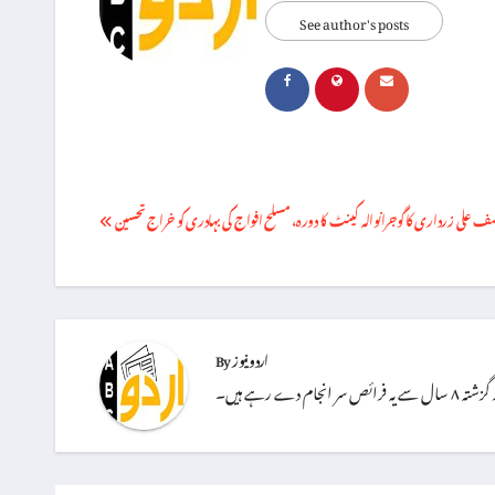
See author's posts
Post
 علی زرداری کا گوجرانوالہ کینٹ کا دورہ، مسلح افواج کی بہادری کو خراج تحسین
navigation
اردو نیوز
By
دے رہے ہیں۔