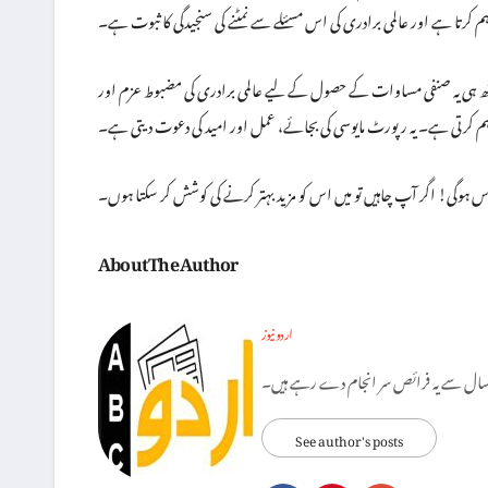
رتا ہے اور عالمی برادری کی اس مسئلے سے نمٹنے کی سنجیدگی کا ثبوت ہے۔
یکن ساتھ ہی یہ صنفی مساوات کے حصول کے لیے عالمی برادری کی مضبوط عزم اور
اہم کرتی ہے۔ یہ رپورٹ مایوسی کی بجائے، عمل اور امید کی دعوت دیتی ہے۔
وس ہوگی! اگر آپ چاہیں تو میں اس کو مزید بہتر کرنے کی کوشش کر سکتا ہوں۔
About The Author
اردو نیوز
See author's posts