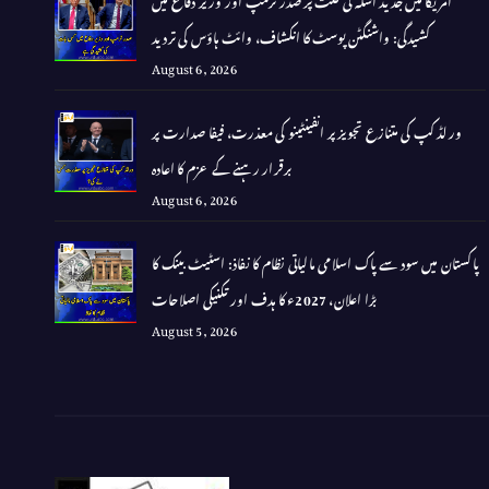
کشیدگی: واشنگٹن پوسٹ کا انکشاف، وائٹ ہاؤس کی تردید
August 6, 2026
ورلڈ کپ کی متنازع تجویز پر انفینٹینو کی معذرت، فیفا صدارت پر
برقرار رہنے کے عزم کا اعادہ
August 6, 2026
پاکستان میں سود سے پاک اسلامی مالیاتی نظام کا نفاذ: اسٹیٹ بینک کا
بڑا اعلان، 2027ء کا ہدف اور تکنیکی اصلاحات
August 5, 2026