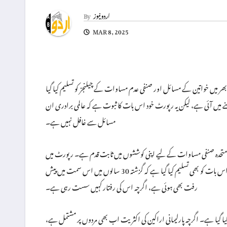
اردو نیوز
By
MAR 8, 2025
 بھر میں خواتین کے مسائل اور صنفی عدم مساوات کے چیلنجز کو تسلیم کیا گیا
کھنے میں آئی ہے، لیکن یہ رپورٹ خود اس بات کا ثبوت ہے کہ عالمی برادری ان
مسائل سے غافل نہیں ہے۔
وام متحدہ صنفی مساوات کے لیے اپنی کوششوں میں ثابت قدم ہے۔ رپورٹ میں
1995 کی عالمی کانفرنس کی سفارشات پر عمل درآمد میں حائل رکاوٹوں کا ذکر کیا گیا ہے، لیکن ساتھ ہی اس بات کو بھی تسلیم کیا گیا ہے کہ گزشتہ 30 سالوں میں اس سمت میں پیش
رفت بھی ہوئی ہے، اگرچہ اس کی رفتار کہیں سست رہی ہے۔
م کیا گیا ہے۔ اگرچہ پارلیمانی اراکین کی اکثریت اب بھی مردوں پر مشتمل ہے،