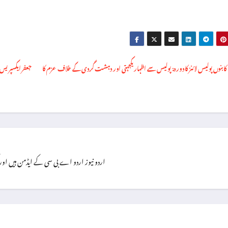
م کا بنوں پولیس لائنز کا دورہ: پولیس سے اظہار یکجہتی اور دہشت گردی کے خلاف عزم کا
اردو نیوز اردو اے بی سی کے ایڈمن ہیں اور گزشتہ ۸ سال سے یہ فرائص سر انجام 