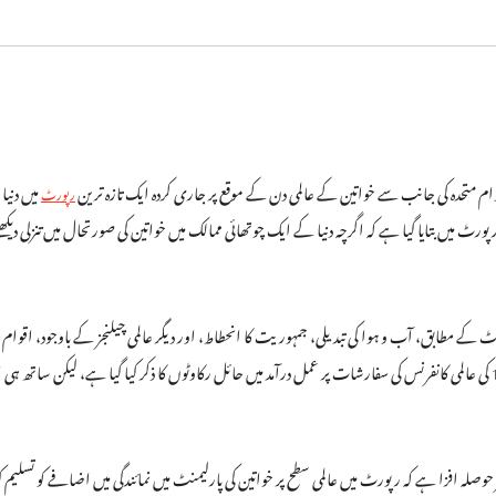
ام متحدہ کی جانب سے خواتین کے عالمی دن کے موقع پر جاری کردہ ایک تازہ ترین
میں دنیا
رپورٹ
رٹ میں بتایا گیا ہے کہ اگرچہ دنیا کے ایک چوتھائی ممالک میں خواتین کی صورتحال میں تنزلی دی
 کے مطابق، آب و ہوا کی تبدیلی، جمہوریت کا انحطاط، اور دیگر عالمی چیلنجز کے باوجود، اق
ر حوصلہ افزا ہے کہ رپورٹ میں عالمی سطح پر خواتین کی پارلیمنٹ میں نمائندگی میں اضافے کو تسلی