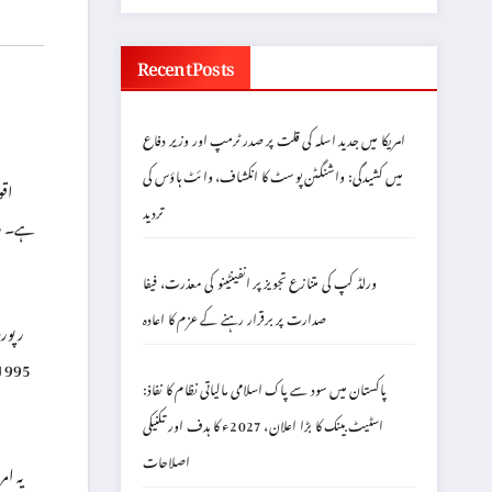
Recent Posts
امریکا میں جدید اسلہ کی قلت پر صدر ٹرمپ اور وزیر دفاع
میں کشیدگی: واشنگٹن پوسٹ کا انکشاف، وائٹ ہاؤس کی
اقو
تردید
ہے۔ رپو
ورلڈ کپ کی متنازع تجویز پر انفینٹینو کی معذرت، فیفا
صدارت پر برقرار رہنے کے عزم کا اعادہ
رپورٹ
پاکستان میں سود سے پاک اسلامی مالیاتی نظام کا نفاذ:
اسٹیٹ بینک کا بڑا اعلان، 2027ء کا ہدف اور تکنیکی
اصلاحات
یہ ام