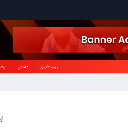
ویب سٹوریز
مضامین
پوس
ایک