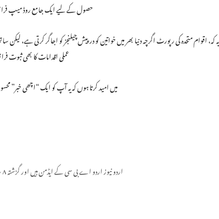
حصول کے لیے ایک جامع روڈ میپ فراہم ک
یہ کہ، اقوام متحدہ کی رپورٹ اگرچہ دنیا بھر میں خواتین کو درپیش چیلنجز کو اجاگر کرتی ہے، ل
عملی اقدامات کا بھی ثبوت فر
میں امید کرتا ہوں کہ یہ آپ کو ایک “اچھی خبر” محس
اردو نیوز اردو اے بی سی کے ایڈمن ہیں اور گزشتہ ۸ سال سے یہ فرائص سر انجام دے رہے ہیں۔