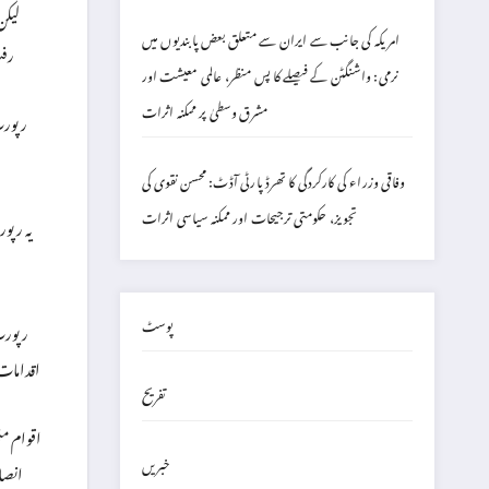
لیکن
امریکہ کی جانب سے ایران سے متعلق بعض پابندیوں میں
رفت
نرمی: واشنگٹن کے فیصلے کا پس منظر، عالمی معیشت اور
مشرق وسطیٰ پر ممکنہ اثرات
وفاقی وزراء کی کارکردگی کا تھرڈ پارٹی آڈٹ: محسن نقوی کی
تجویز، حکومتی ترجیحات اور ممکنہ سیاسی اثرات
یہ رپو
پوسٹ
رپورٹ
اقدامات
تفریح
اقوام مت
خبریں
انصا