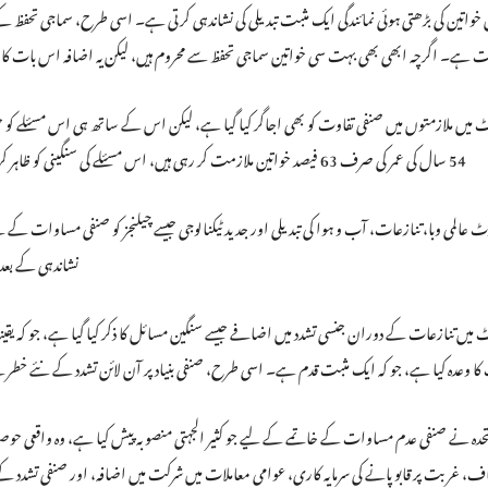
 خواتین کی بڑھتی ہوئی نمائندگی ایک مثبت تبدیلی کی نشاندہی کرتی ہے۔ اسی طرح، سماجی تحفظ ک
 ہے۔ اگرچہ ابھی بھی بہت سی خواتین سماجی تحفظ سے محروم ہیں، لیکن یہ اضافہ اس بات کا اشا
54 سال کی عمر کی صرف 63 فیصد خواتین ملازمت کر رہی ہیں، اس مسئلے کی سنگینی کو ظاہر کرتا ہے اور اس کے حل کے لیے مزید
رٹ عالمی وبا، تنازعات، آب و ہوا کی تبدیلی اور جدید ٹیکنالوجی جیسے چیلنجز کو صنفی مساوات ک
نشاندہی کے بعد
 میں تنازعات کے دوران جنسی تشدد میں اضافے جیسے سنگین مسائل کا ذکر کیا گیا ہے، جو کہ یقی
 کا وعدہ کیا ہے، جو کہ ایک مثبت قدم ہے۔ اسی طرح، صنفی بنیاد پر آن لائن تشدد کے نئے خ
حدہ نے صنفی عدم مساوات کے خاتمے کے لیے جو کثیر الجہتی منصوبہ پیش کیا ہے، وہ واقعی حوصل
ف، غربت پر قابو پانے کی سرمایہ کاری، عوامی معاملات میں شرکت میں اضافہ، اور صنفی تشدد 