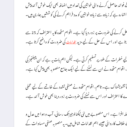
ے فوائد حاصل کرنے والی خواتین کی تعداد میں اضافہ بھی ایک خوش آئند پیش
رہ ہے کہ زیادہ سے زیادہ خواتین کو مدد فراہم کرنے کی کوششیں جاری ہیں۔
رپورٹ میں ملازمتوں میں صنفی تفاوت کو بھی اجاگر کیا گیا ہے، لیکن اس کے ساتھ ہی اس مسئلے کو حل کرنے کی ضرورت پر زور دیا گیا ہے۔ اقوام متحدہ کا یہ اعتراف کہ 25 سے
کی ضرورت کو واضح کرتا ہے۔
اقدامات
ے لیے خطرات کے طور پر تسلیم کرتی ہے۔ لیکن اہم بات یہ ہے کہ ان چیلنجز کی
، اقوام متحدہ نے ان سے نمٹنے کے لیے ایک جامع منصوبہ بھی پیش کیا ہے۔
ناً تشویشناک ہے۔ تاہم، اقوام متحدہ نے صنفی تشدد کے خاتمے کے لیے عملی
طرے کا اعتراف اور اس سے نمٹنے کی ضرورت پر زور دینا بھی خوش آئند ہے۔
ہ افزا ہے۔ اس منصوبے میں نئی ٹیکنالوجیز تک رسائی، آب و ہوا میں عدل و
کے خلاف کاروائی جیسے اہم اقدامات شامل ہیں۔ یہ منصوبہ صنفی مساوات کے