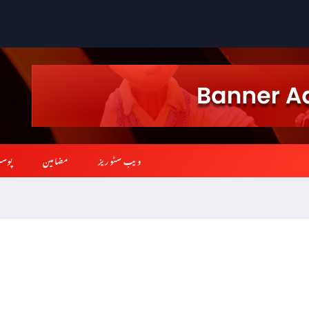
ویب سٹوریز
مضامین
پوس