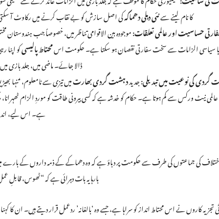
کا نام لینے سے
نئی دہلی دھماکہ
کی اصل سازش کو بے نقاب کرنے میں رکاوٹ آ سکتی ہے
ارتی حساسیت اور عالمی تعلقات:
موجودہ بین الاقوامی تناظر میں، خصوصاً جب ہندوستان مخت
یا سیاسی الزامات سے سخت سفارتی نقصان ہو سکتا ہے۔ حکومت اس
محتاط پالیسی
کو اپنا رہ
ڈالا جائے۔ ماضی میں، جلد بازی میں
 گردی کی نوعیت میں تبدیلی:
جدید
دہشت گردی بھارت
میں تیزی سے نامعلوم، ‘تنہا بھی
لمی نیٹ ورکس سے کم ہوتا ہے۔ حکام کو خدشہ ہے کہ کسی بیرونی طاقت کو موردِ الزام ٹھہرانا، م
ہے۔ اس لیے، اندرون
لاف کی جماعتوں کی طرف سے حکومت پر دباؤ ہے کہ وہ دھماکے کے ذمہ داروں کے بارے میں ع
بارہا یہ بات دہرائی ہے کہ “ٹھوس، قابلِ 
 تجزیہ کاروں نے اس محتاط انداز کو سراہا ہے، جسے وہ ‘بالغانہ’ ردعمل قرار دیتے ہیں۔ ان کا کہنا