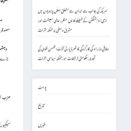
امریکہ کی جانب سے ایران سے متعلق بعض پابندیوں میں
سف
نرمی: واشنگٹن کے فیصلے کا پس منظر، عالمی معیشت اور
مصدقہ 
مشرق وسطیٰ پر ممکنہ اثرات
دہشت
وفاقی وزراء کی کارکردگی کا تھرڈ پارٹی آڈٹ: محسن نقوی کی
بڑے عا
تجویز، حکومتی ترجیحات اور ممکنہ سیاسی اثرات
پوسٹ
حزب اخت
تفریح
سیکیورٹی
خبریں