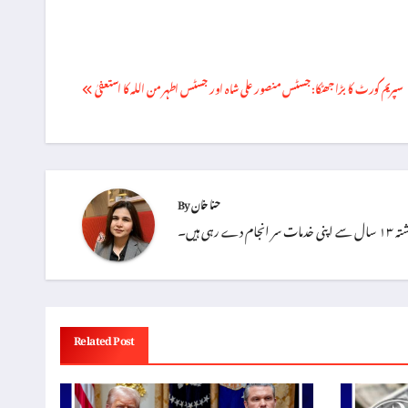
Post
سپریم کورٹ کا بڑا جھٹکا: جسٹس منصور علی شاہ اور جسٹس اطہر من اللہ کا استعفیٰ
navigation
حنا خان
By
 ہیں۔
Related Post