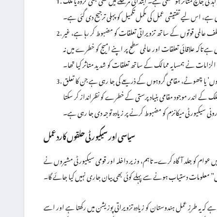
، اس لیے تفتیشی عمل کی مکمل تکمیل کو پہلی ترجیح دی گئی ہے۔
لف عالمی قوتوں کے ساتھ تزویراتی تعلقات کو مضبوط کر رہا ہے، غیر
ی ہے تاکہ علاقائی تعلقات اور عالمی سطح پر اپنے امیج کو خطرے میں نہ
 الزامات نے ہمسایہ ممالک کے ساتھ تعلقات کو شدید متاثر کیا تھا۔
ڑیوں’ یا چھوٹے، مقامی گروہوں کے ذریعے کی جا رہی ہے جن کا تعلق
لک کے اندر موجود مقامی بنیاد پرستی کے خطرے کو نظرانداز کر سکتا
ی سیکیورٹی میکانزم کو مضبوط کرنے پر زیادہ توجہ دی جا رہی ہے۔
سیاسی اور سیکیورٹی حلقوں کا ردعمل
وام کو جلد آگاہ کرے۔ تاہم، وزیر داخلہ اور قومی سیکیورٹی مشیروں نے
عمل” معلومات دستیاب ہونے سے پہلے کوئی بھی بیان جاری نہیں کیا جائے گا۔
 ہے کہ یہ طرزِ عمل ہندوستان کو زیادہ تزویراتی پوزیشن میں رکھتا ہے اور اسے