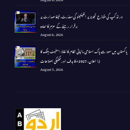
ورلڈ کپ کی متنازع تجویز پر انفینٹینو کی معذرت، فیفا صدارت پر
برقرار رہنے کے عزم کا اعادہ
August 6, 2026
پاکستان میں سود سے پاک اسلامی مالیاتی نظام کا نفاذ: اسٹیٹ بینک کا
بڑا اعلان، 2027ء کا ہدف اور تکنیکی اصلاحات
August 5, 2026