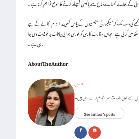
رروائی کے بجائے ٹھنڈے دماغ سے پالیسی فیصلے کرنے کا موقع فراہم کرتا ہے۔
ھے گی جب تک کہ سیکیورٹی ایجنسیوں کے پاس کسی پر الزام لگانے کے لیے
 کی عکاسی کرتی ہے، جہاں سفارت کاری کو فوری جوابی بیانات پر فوقیت دی جا
رہی ہے۔
About The Author
حنا خان
See author's posts