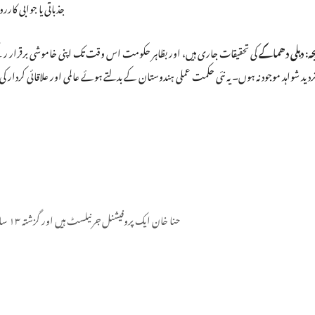
جذباتی یا جوابی کا
جہ:
دہلی دھماکے
کی تحقیقات جاری ہیں، اور بظاہر حکومت اس وقت تک اپنی خاموشی برقرار رک
تردید شواہد موجود نہ ہوں۔ یہ نئی حکمت عملی ہندوستان کے بدلتے ہوئے عالمی اور علاقائی کردار
حنا خان ایک پروفیشنل جرنیلسٹ ہیں اور گزشتہ ۱۳ سال سے اپنی خدمات سر انجام دے رہی ہیں۔