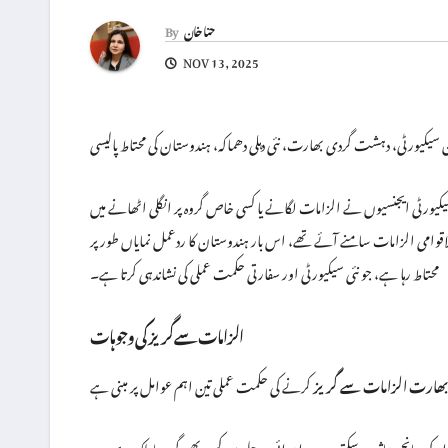
حنا خان
By
NOV 13, 2025
 سیکیورٹی، دہشت گردی بھارت، نئی دہلی دھماکہ، ہندوستان کی محتاط پالیسی
کیورٹی ایجنسیوں نے الزامات لگانے یا کسی خاص گروہ پر انگلی اٹھانے میں
قوامی الزامات سامنے آئے تھے، اس بار ہندوستان کا ردعمل نمایاں طور پر
محتاط رہا ہے، جو نئی سیکیورٹی اور سفارتی حکمت عملی کی نشاندہی کرتا ہے۔
الزامات سے گریز کی وجوہات
بھارت الزامات سے گریز
کی جانچ متاثر ہو سکتی ہے۔ ابتدائی مرحلے میں کسی بھی گروہ یا ملک