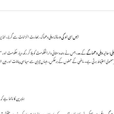
ایس ای او کی ورڈز:
دہلی دھماکہ، بھارت الزامات سے گریز، انڈین
لی:
حالیہ
دہلی دھماکے
کے بعد، جس نے ہندوستانی دارالحکومت کو ہلا کر رکھ دیا، حکومت اور سی
 معمولی احتیاط برتی ہے۔ ماضی کے حملوں کے برعکس، جہاں تیزی سے سیاسی بیانات اور بین الا
کرنے کی حکمت عملی تین اہم عوامل پر مبنی ہے:
ماہرین کا ماننا ہے کہ
ت کی سالمیت:
سیکیورٹی حکام کا موقف ہے کہ جلد بازی میں الزامات عائد کرنے سے حقیقی شواہد 