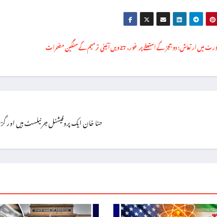
میں ارتعاش: دو ججز کے استعفے پر غور، 27ویں آئینی ترمیم کے سنگین مضمرات
حنا خان ایک پروفیشنل جرنیلسٹ ہیں اور گزشتہ ۱۳ سال سے اپنی خدمات سر انجام دے رہی