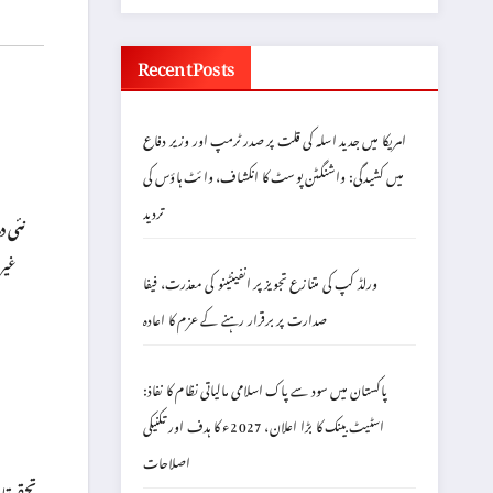
Recent Posts
امریکا میں جدید اسلہ کی قلت پر صدر ٹرمپ اور وزیر دفاع
میں کشیدگی: واشنگٹن پوسٹ کا انکشاف، وائٹ ہاؤس کی
تردید
نئی دہ
غیر
ورلڈ کپ کی متنازع تجویز پر انفینٹینو کی معذرت، فیفا
صدارت پر برقرار رہنے کے عزم کا اعادہ
پاکستان میں سود سے پاک اسلامی مالیاتی نظام کا نفاذ:
اسٹیٹ بینک کا بڑا اعلان، 2027ء کا ہدف اور تکنیکی
اصلاحات
تحقیقا