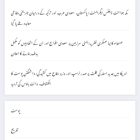
مکہ جوائنٹ ڈیفنس ایگریمنٹ: پاکستان، سعودی عرب اور ترکیہ کے درمیان تاریخی دفاعی
معاہدہ طے پا گیا
صنعاء کا نیا عسکری نظریہ: یمنی سرزمین پر سعودی افواج اور ان کے اتحادیوں کو مکمل
ہدف بنانے کا اعلان
امریکا میں جدید اسلہ کی قلت پر صدر ٹرمپ اور وزیر دفاع میں کشیدگی: واشنگٹن پوسٹ کا
انکشاف، وائٹ ہاؤس کی تردید
پوسٹ
تفریح