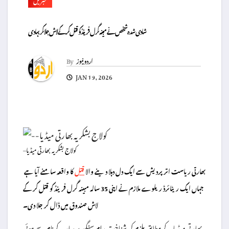
شادی شدہ شخص نے مبینہ گرل فرینڈ کو قتل کرکے لاش جلا کر بہا دی
اردو نیوز
By
JAN 19, 2026
–کولاج بشکریہ بھارتی میڈیا
بھارتی ریاست اتر پردیش سے ایک دل دہلا دینے والا
قتل
کا واقعہ سامنے آیا ہے
جہاں ایک ریٹائرڈ ریلوے ملازم نے اپنی 35 سالہ مبینہ گرل فرینڈ کو قتل کر کے
لاش صندوق میں ڈال کر جلا دی۔
بھارتی میڈیا کے مطابق ملزم کی شناخت رام سنگھ پریہار کے نام سے ہوئی