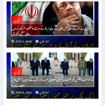
خبریں
ایران نے آبنائے ہرمز کی مکمل بحالی کے لیے امریکا کے سامنے 6 سخت شرائط رکھ دیں،
عالمی سطح پر تشویش
حنا خان
AUG 9, 2026
خبریں
مکہ جوائنٹ ڈیفنس ایگریمنٹ: پاکستان، سعودی عرب اور ترکیہ کے درمیان تاریخی دفاعی
معاہدہ طے پا گیا
حنا خان
AUG 8, 2026