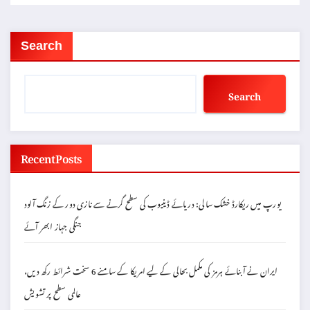
Search
Search
Recent Posts
یورپ میں ریکارڈ خشک سالی: دریائے ڈینیوب کی سطح گرنے سے نازی دور کے زنگ آلود
جنگی جہاز ابھر آئے
ایران نے آبنائے ہرمز کی مکمل بحالی کے لیے امریکا کے سامنے 6 سخت شرائط رکھ دیں،
عالمی سطح پر تشویش