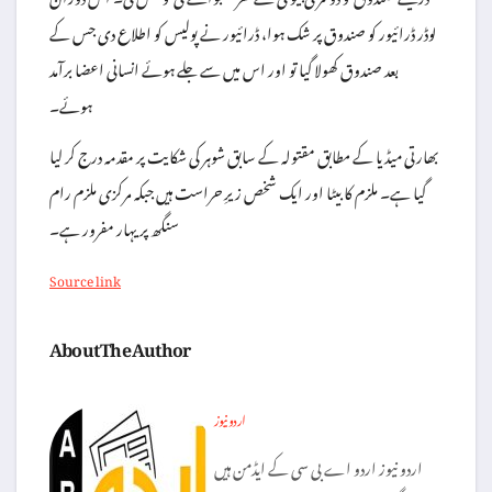
لوڈر ڈرائیور کو صندوق پر شک ہوا، ڈرائیور نے پولیس کو اطلاع دی جس کے
بعد صندوق کھولا گیا تو اور اس میں سے جلے ہوئے انسانی اعضا برآمد
ہوئے۔
بھارتی میڈیا کے مطابق مقتولہ کے سابق شوہر کی شکایت پر مقدمہ درج کر لیا
گیا ہے۔ ملزم کا بیٹا اور ایک شخص زیرِ حراست ہیں جبکہ مرکزی ملزم رام
سنگھ پریہار مفرور ہے۔
Source link
About The Author
اردو نیوز
اردو نیوز اردو اے بی سی کے ایڈمن ہیں