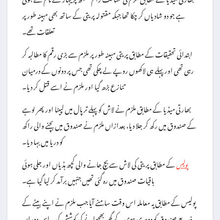
ہے جو دو شادیاں کر چکا تھا جبکہ مقتولہ پریتی کے ساتھ بھی مبینہ طور پر
تعلقات تھے۔
ابتدائی تحقیقات کے مطابق پریتی مبینہ طور پر ملزم سے بڑی رقم کا مطالبہ کر
رہی تھی اور پہلے ہی لاکھوں روپے لے چکی تھی جس پر دونوں کے درمیان
تنازع بڑھ گیا اور ملزم نے اسے قتل کر دیا۔
بھارتی میڈیا کے مطابق ملزم نے لاش کو پہلے ترپال میں لپیٹا اور پھر لوہے
کے صندوق میں رکھ کر جلا دیا، بعدازاں ملزم نے صندوق میں بچنے والی راکھ
کو دریا میں بہا دیا۔
کے مطابق پریتی کی لاش سے بچ جانے والی کچھ ہڈیاں اور جلی ہوئی
پولیس
باقیات صندوق میں رہ گئی تھیں جنہیں برآمد کر لیا گیا ہے۔
پولیس کے مطابق یہ معاملہ اس وقت سامنے آیا جب ملزم نے اپنے بیٹے کے
ذریعے صندوق کو دوسری بیوی کے گھر بھجوانے کی کوشش کی۔ اس دوران