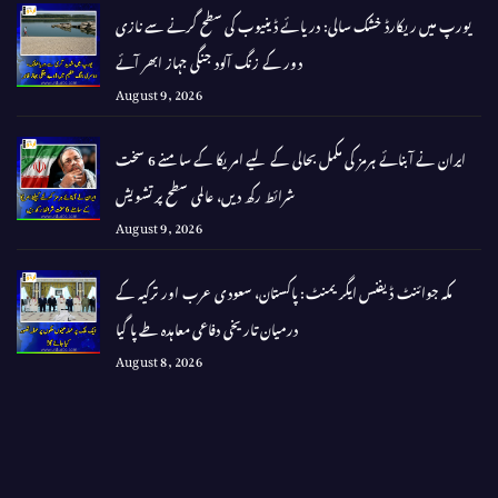
یورپ میں ریکارڈ خشک سالی: دریائے ڈینیوب کی سطح گرنے سے نازی
دور کے زنگ آلود جنگی جہاز ابھر آئے
August 9, 2026
ایران نے آبنائے ہرمز کی مکمل بحالی کے لیے امریکا کے سامنے 6 سخت
شرائط رکھ دیں، عالمی سطح پر تشویش
August 9, 2026
مکہ جوائنٹ ڈیفنس ایگریمنٹ: پاکستان، سعودی عرب اور ترکیہ کے
درمیان تاریخی دفاعی معاہدہ طے پا گیا
August 8, 2026