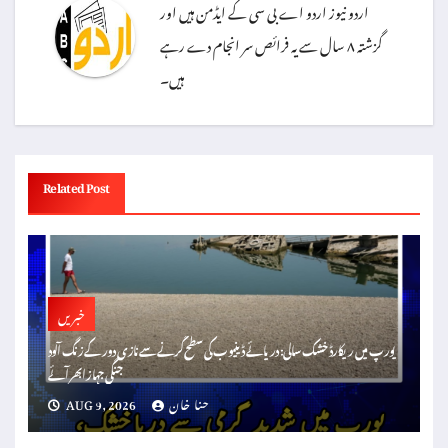
اردو نیوز اردو اے بی سی کے ایڈمن ہیں اور
گزشتہ ۸ سال سے یہ فرائص سر انجام دے رہے
ہیں۔
Related Post
خبریں
یورپ میں ریکارڈ خشک سالی: دریائے ڈینیوب کی سطح گرنے سے نازی دور کے زنگ آلود
جنگی جہاز ابھر آئے
حنا خان
AUG 9, 2026