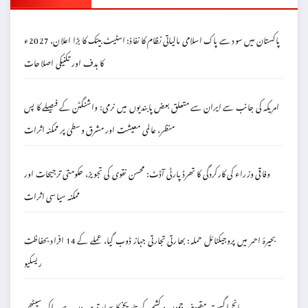
پاکستان میں سود سے پاک اسلامی مالیاتی نظام کا نفاذ: اسٹیٹ بینک کا بڑا اعلان، 2027ء
کا ہدف اور تکنیکی اصلاحات
امریکہ کی جانب سے ایران سے متعلق بعض پابندیوں میں نرمی: واشنگٹن کے فیصلے کا پس
منظر، عالمی معیشت اور مشرق وسطیٰ پر ممکنہ اثرات
وفاقی وزراء کی کارکردگی کا تھرڈ پارٹی آڈٹ: محسن نقوی کی تجویز، حکومتی ترجیحات اور
ممکنہ سیاسی اثرات
بحیرۂ احمر میں پروجیکٹائل حملہ: بھارتی تجارتی جہاز ڈوب گیا، عملے کے 14 افراد بحفاظت
ریسکیو
پانچ اگست مقبوضہ جموں و کشمیر کی تاریخ کا سیاہ ترین دن ہے۔ اکبر سیٹھی