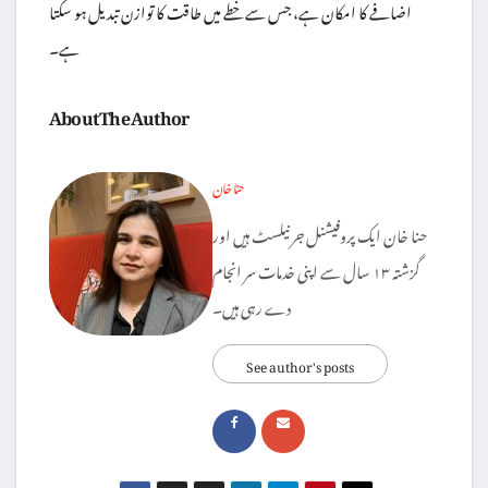
اضافے کا امکان ہے، جس سے خطے میں طاقت کا توازن تبدیل ہو سکتا
ہے۔
About The Author
حنا خان
حنا خان ایک پروفیشنل جرنیلسٹ ہیں اور
گزشتہ ۱۳ سال سے اپنی خدمات سر انجام
دے رہی ہیں۔
See author's posts