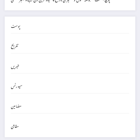
پوسٹ
تفریح
خبریں
سپورٹس
مضامین
مقامی