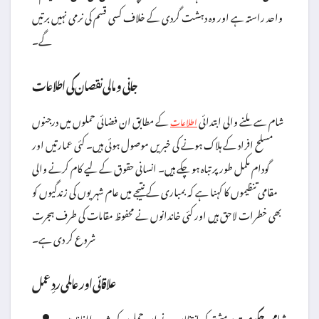
واحد راستہ ہے اور وہ دہشت گردی کے خلاف کسی قسم کی نرمی نہیں برتیں
گے۔
جانی و مالی نقصان کی اطلاعات
شام سے ملنے والی ابتدائی
کے مطابق ان فضائی حملوں میں درجنوں
اطلاعات
مسلح افراد کے ہلاک ہونے کی خبریں موصول ہوئی ہیں۔ کئی عمارتیں اور
گودام مکمل طور پر تباہ ہو چکے ہیں۔ انسانی حقوق کے لیے کام کرنے والی
مقامی تنظیموں کا کہنا ہے کہ بمباری کے نتیجے میں عام شہریوں کی زندگیوں کو
بھی خطرات لاحق ہیں اور کئی خاندانوں نے محفوظ مقامات کی طرف ہجرت
شروع کر دی ہے۔
علاقائی اور عالمی ردِ عمل
شامی حکومت:
دمشق کی انتظامیہ نے ان حملوں کی شدید الفاظ میں