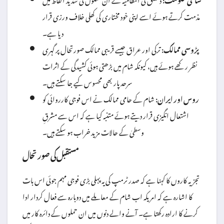
مذمت کرتے ہوئے اسے اپنی خود مختاری کی کھلی خلاف ورزی قرار
دیا ہے۔
پڑوسی ممالک:
ترکی اور عراق جیسے قریبی ممالک صورتحال پر گہری
نظر رکھے ہوئے ہیں، کیونکہ شام میں بڑھتی ہوئی کشیدگی کے اثرات
سرحد پار بھی محسوس کیے جا سکتے ہیں۔
روس اور ایران:
شام کے حامی ممالک نے اس فوجی کارروائی کو
اشتعال انگیزی قرار دیتے ہوئے متنبہ کیا ہے کہ اس سے مشرقِ
وسطیٰ کے حالات مزید خراب ہو سکتے ہیں۔
مستقبل کی صورتحال
تجزیہ کاروں کا کہنا ہے کہ صدر ٹرمپ کی یہ پہلی بڑی فوجی مہم جوئی اس بات
کا اشارہ ہے کہ امریکہ اب شام کے معاملے میں دوبارہ سے فعال کردار ادا
کرنے کا ارادہ رکھتا ہے۔ آنے والے دنوں میں ان حملوں کے دائرہ کار میں