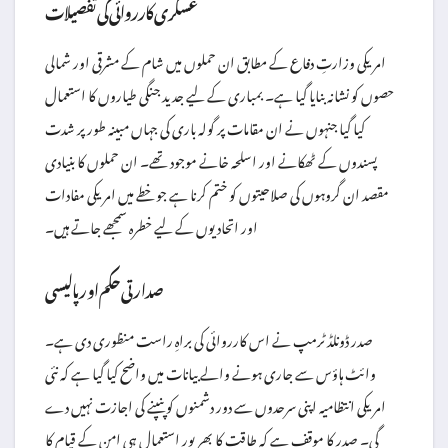
عسکری کارروائی کی تفصیلات
امریکی وزارتِ دفاع کے مطابق ان حملوں میں شام کے مشرقی اور شمالی
حصوں کو نشانہ بنایا گیا ہے۔ بمباری کے لیے جدید جنگی طیاروں کا استعمال
کیا گیا جنہوں نے ان مقامات پر گولہ باری کی جہاں مبینہ طور پر شدت
پسندوں کے ٹھکانے اور اسلحہ خانے موجود تھے۔ ان حملوں کا بنیادی
مقصد ان گروہوں کی صلاحیتوں کو ختم کرنا ہے جو خطے میں امریکی مفادات
اور اتحادیوں کے لیے خطرہ سمجھے جاتے ہیں۔
صدارتی حکم اور پالیسی
صدر ڈونلڈ ٹرمپ نے اس کارروائی کی براہِ راست منظوری دی ہے۔
وائٹ ہاؤس سے جاری ہونے والے بیانات میں واضح کیا گیا ہے کہ نئی
امریکی انتظامیہ اپنی سرحدوں سے دور دشمنوں کو پنپنے کی اجازت نہیں دے
گی۔ صدر کا موقف ہے کہ طاقت کا بھرپور استعمال ہی امن کے قیام کا