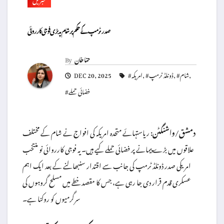
صدر ٹرمپ کے حکم پر شام پہ بڑی فوجی کارروائی
حنا خان
By
,
#شام
,
#ڈونلڈ ٹرمپ
,
#امریکہ
DEC 20, 2025
#فضائی حملے
دمشق/واشنگٹن:
ریاستہائے متحدہ امریکہ کی افواج نے شام کے مختلف
علاقوں میں بڑے پیمانے پر فضائی حملے کیے ہیں۔ یہ فوجی کارروائی نو منتخب
امریکی صدر ڈونلڈ ٹرمپ کی جانب سے اقتدار سنبھالنے کے بعد ایک اہم
عسکری قدم قرار دی جا رہی ہے، جس کا مقصد خطے میں مسلح گروہوں کی
سرگرمیوں کو روکنا ہے۔