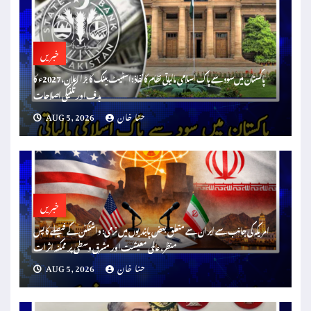
خبریں
پاکستان میں سود سے پاک اسلامی مالیاتی نظام کا نفاذ: اسٹیٹ بینک کا بڑا اعلان، 2027ء کا
ہدف اور تکنیکی اصلاحات
حنا خان
AUG 5, 2026
خبریں
امریکہ کی جانب سے ایران سے متعلق بعض پابندیوں میں نرمی: واشنگٹن کے فیصلے کا پس
منظر، عالمی معیشت اور مشرق وسطیٰ پر ممکنہ اثرات
حنا خان
AUG 5, 2026