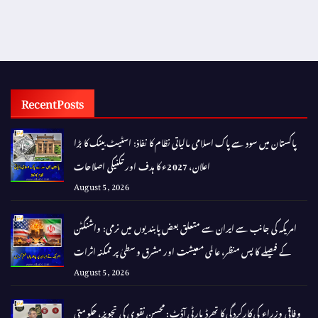
Recent Posts
پاکستان میں سود سے پاک اسلامی مالیاتی نظام کا نفاذ: اسٹیٹ بینک کا بڑا
اعلان، 2027ء کا ہدف اور تکنیکی اصلاحات
August 5, 2026
امریکہ کی جانب سے ایران سے متعلق بعض پابندیوں میں نرمی: واشنگٹن
کے فیصلے کا پس منظر، عالمی معیشت اور مشرق وسطیٰ پر ممکنہ اثرات
August 5, 2026
وفاقی وزراء کی کارکردگی کا تھرڈ پارٹی آڈٹ: محسن نقوی کی تجویز، حکومتی