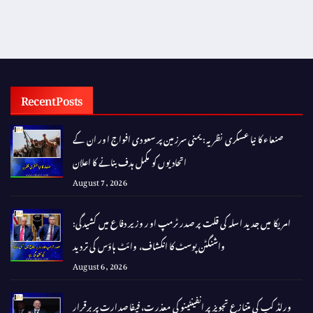
Recent Posts
صنعاء کا نیا عسکری نظریہ: یمنی سرزمین پر سعودی افواج اور ان کے
اتحادیوں کو مکمل ہدف بنانے کا اعلان
August 7, 2026
امریکا میں جدید اسلہ کی قلت پر صدر ٹرمپ اور وزیر دفاع میں کشیدگی:
واشنگٹن پوسٹ کا انکشاف، وائٹ ہاؤس کی تردید
August 6, 2026
ورلڈ کپ کی متنازع تجویز پر انفینٹینو کی معذرت، فیفا صدارت پر برقرار