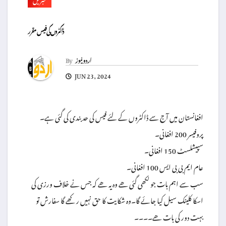
ڈاکٹروں کی فیس مقرر
اردو نیوز
By
JUN 23, 2024
افغانستان میں آج سے ڈاکٹروں کے لئے فیس کی حد بندی کی گئی ہے۔
پروفیسر 200 افغانی۔
سپیشلسٹ 150 افغانی۔
عام ایم بی بی ایس 100 افغانی۔
سب سے اہم بات جو لکھی گئی ھے وہ یہ ھے کہ جس نے خلاف ورزی کی
اسکا کلینک سیل کیا جائے گا۔وہ شکایت کا حق نہیں رکھے گا سفارش تو
بہت دور کی بات ھے۔۔۔۔