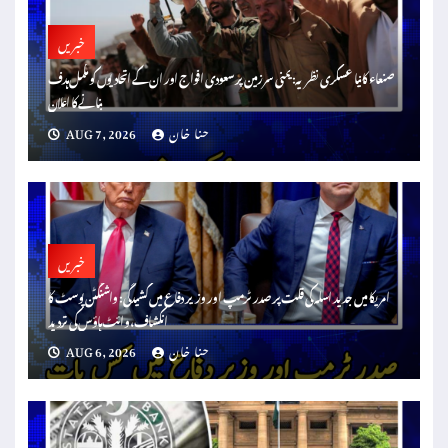
خبریں
صنعاء کا نیا عسکری نظریہ: یمنی سرزمین پر سعودی افواج اور ان کے اتحادیوں کو مکمل ہدف
بنانے کا اعلان
حنا خان
AUG 7, 2026
خبریں
امریکا میں جدید اسلہ کی قلت پر صدر ٹرمپ اور وزیر دفاع میں کشیدگی: واشنگٹن پوسٹ کا
انکشاف، وائٹ ہاؤس کی تردید
حنا خان
AUG 6, 2026