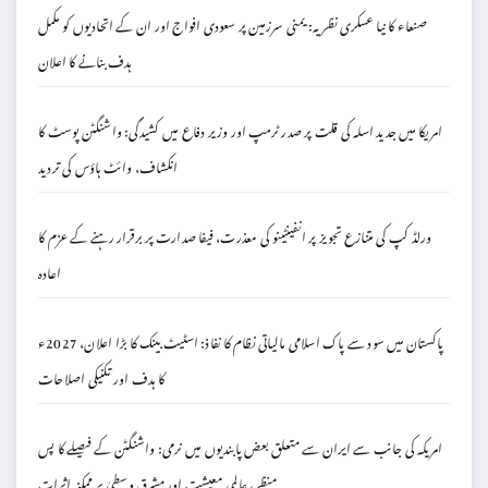
صنعاء کا نیا عسکری نظریہ: یمنی سرزمین پر سعودی افواج اور ان کے اتحادیوں کو مکمل
ہدف بنانے کا اعلان
امریکا میں جدید اسلہ کی قلت پر صدر ٹرمپ اور وزیر دفاع میں کشیدگی: واشنگٹن پوسٹ کا
انکشاف، وائٹ ہاؤس کی تردید
ورلڈ کپ کی متنازع تجویز پر انفینٹینو کی معذرت، فیفا صدارت پر برقرار رہنے کے عزم کا
اعادہ
پاکستان میں سود سے پاک اسلامی مالیاتی نظام کا نفاذ: اسٹیٹ بینک کا بڑا اعلان، 2027ء
کا ہدف اور تکنیکی اصلاحات
امریکہ کی جانب سے ایران سے متعلق بعض پابندیوں میں نرمی: واشنگٹن کے فیصلے کا پس
منظر، عالمی معیشت اور مشرق وسطیٰ پر ممکنہ اثرات