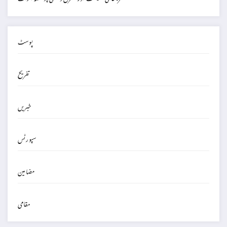
پوسٹ
تفریح
خبریں
سپورٹس
مضامین
مقامی