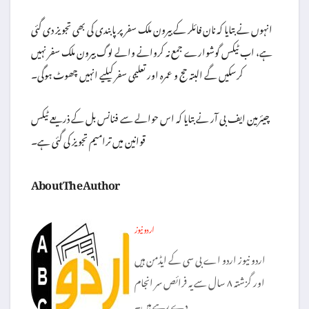
انہوں نے بتایا کہ نان فائلر کے بیرون ملک سفر پر پابندی کی بھی تجویز دی گئی
ہے، اب ٹیکس گوشوارے جمع نہ کروانے والے لوگ بیرون ملک سفر نہیں
کرسکیں گے البتہ حج و عمرہ اور تعلیمی سفر کیلیے انہیں چھوٹ ہوگی۔
چیئرمین ایف بی آر نے بتایا کہ اس حوالے سے فنانس بل کے ذریعے ٹیکس
قوانین میں ترامیم تجویز کی گئی ہے۔
About The Author
اردو نیوز
اردو نیوز اردو اے بی سی کے ایڈمن ہیں
اور گزشتہ ۸ سال سے یہ فرائص سر انجام
دے رہے ہیں۔