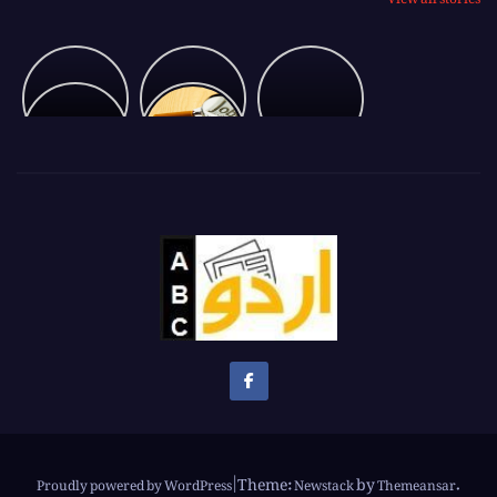
Ambani
بشیر
Glimpse
showing
بلور
of
Pakistan
Vantra
پشاور
Cricket
U-
to
جلسہ
19
Messi
The
Asian
Champion
Theme:
by
.
Proudly powered by WordPress
|
Newstack
Themeansar