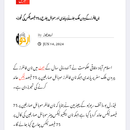
▪️نان فائلرز کے بیرون ملک جانے پر پابندی اور موبائل چارج پر 75 فیصد ٹیکس کی تجویز
اردو نیوز
By
JUN 14, 2024
اسلام آباد: وفاقی حکومت نے آئندہ مالی سال کے
میں نان فائلرز کے
بجٹ
بیرون ملک سفر پر پابندی جبکہ نان فائلرز موبائل صارفین پر 75 فیصد
عائد
ٹیکس
کرنے کی تجویز دی ہے۔
فیڈرل بورڈ آف ریونیو کے چیئرمین نے بتایا کہ نان فائلر موبائل صارفین پر 75
فیصد ٹیکس عائد کردیا گیا ہے جبکہ نان ایکٹیو ٹیکس پیئر موبائل صارفین کی کال پر
75 فیصد ٹیکس چارج کیا جائے گا۔