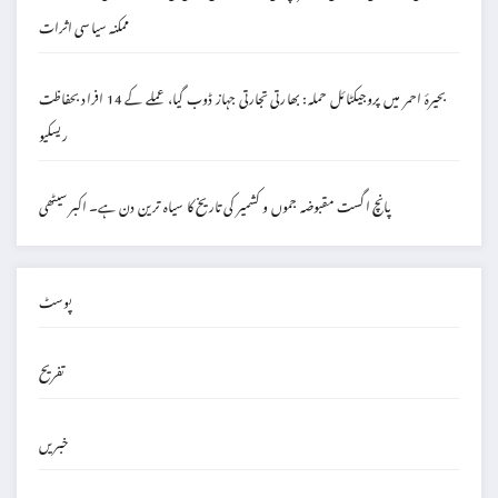
ممکنہ سیاسی اثرات
بحیرۂ احمر میں پروجیکٹائل حملہ: بھارتی تجارتی جہاز ڈوب گیا، عملے کے 14 افراد بحفاظت
ریسکیو
پانچ اگست مقبوضہ جموں و کشمیر کی تاریخ کا سیاہ ترین دن ہے۔ اکبر سیٹھی
پوسٹ
تفریح
خبریں