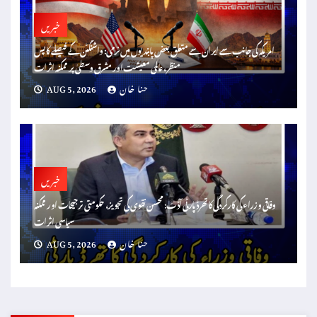
خبریں
امریکہ کی جانب سے ایران سے متعلق بعض پابندیوں میں نرمی: واشنگٹن کے فیصلے کا پس
منظر، عالمی معیشت اور مشرق وسطیٰ پر ممکنہ اثرات
حنا خان
AUG 5, 2026
خبریں
وفاقی وزراء کی کارکردگی کا تھرڈ پارٹی آڈٹ: محسن نقوی کی تجویز، حکومتی ترجیحات اور ممکنہ
سیاسی اثرات
حنا خان
AUG 5, 2026