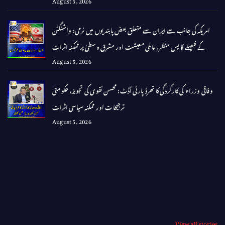
امریکہ کی جانب سے ایران سے متعلق بعض پابندیوں میں نرمی: واشنگٹن
کے فیصلے کا پس منظر، عالمی معیشت اور مشرق وسطیٰ پر ممکنہ اثرات
August 5, 2026
وفاقی وزراء کی کارکردگی کا تھرڈ پارٹی آڈٹ: محسن نقوی کی تجویز، حکومتی
ترجیحات اور ممکنہ سیاسی اثرات
August 5, 2026
View all stories