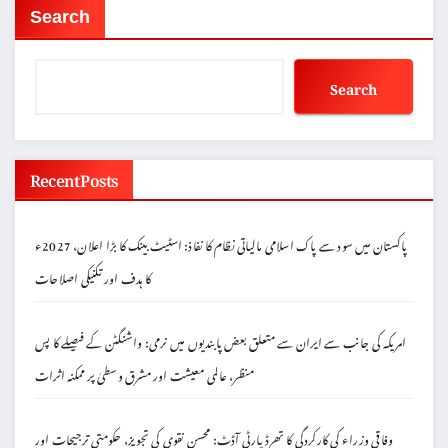
Search
Search
Recent Posts
پاکستان میں سود سے پاک اسلامی مالیاتی نظام کا نفاذ: اسٹیٹ بینک کا بڑا اعلان، 2027ء
کا ہدف اور تکنیکی اصلاحات
امریکہ کی جانب سے ایران سے متعلق بعض پابندیوں میں نرمی: واشنگٹن کے فیصلے کا پس
منظر، عالمی معیشت اور مشرق وسطیٰ پر ممکنہ اثرات
وفاقی وزراء کی کارکردگی کا تھرڈ پارٹی آڈٹ: محسن نقوی کی تجویز، حکومتی ترجیحات اور