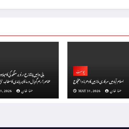
پوسٹ
بالی وڈ میں نیا تنازع: رنویر سنگھ کی کامیا
اسلام آباد میں سرکاری ملازمین کا دھرنا و احتجاج
سن
حنا خان
MAY 31, 2026
حنا خان
1, 2026