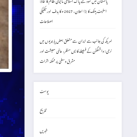
پاکستان میں سود سے پاک اسلامی مالیاتی نظام کا نفاذ:
اسٹیٹ بینک کا بڑا اعلان، 2027ء کا ہدف اور تکنیکی
اصلاحات
امریکہ کی جانب سے ایران سے متعلق بعض پابندیوں میں
نرمی: واشنگٹن کے فیصلے کا پس منظر، عالمی معیشت اور
مشرق وسطیٰ پر ممکنہ اثرات
پوسٹ
تفریح
خبریں