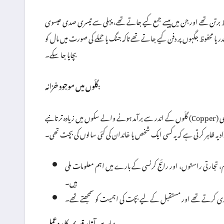
جن میں پیسے جمع کیے جاتے تھے، پہلی سے تیسری صدی عیسوی (1st to 3rd Century CE) کے درمیان کے ہیں۔ اس دور
 محفوظ جگہوں پر دفن کیے جاتے تھے تاکہ جنگ یا حملے کی صورت میں مال کو
بچایا جا سکے۔
گلّوں میں موجود خزانہ:
گلّوں کے اندر سے برآمد ہونے والے سکوں میں زیادہ تر تانبے (Copper) اور کانسی (Bronze) کے سکے شامل تھے، جو روزمرہ کے لین دین کے لیے استعمال ہوتے تھے۔ ماہرین
یہ ظاہر کرتی ہے کہ یہ کسی ایک شخص یا خاندان کی کئی سالوں کی بچت تھی۔
 تجارتی راستوں، اور رائج کرنسی کے بارے میں اہم معلومات ملی
ہیں۔
بندی کرتے تھے اور مستقبل کے لیے بچت کی اہمیت کو سمجھتے تھے۔
ماہرین آثار قدیمہ کا ردعمل: