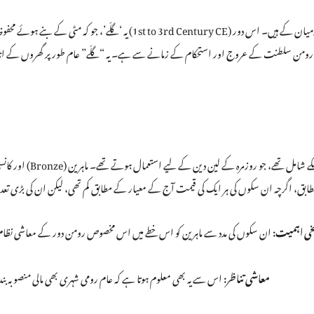
یہ ‘گلّے’، جو کہ مٹی کے بنے ہوئے محفوظ برتن تھے اور 
 رومن سلطنت کے عروج اور استحکام کے زمانے سے ہے۔ یہ “گلّے” عام طور پر گھروں کے اندر یا
بق، اگرچہ ان سکوں کی ہر ایک کی قیمت آج کے معیار کے مطابق کم تھی، لیکن ان کی بڑی تعداد 
خی اہمیت:
ان سکوں کی مدد سے ماہرین کو اس خطے میں اس مخصوص رومن دور کے معاشی نظام،
معاشی تناظر:
اس سے یہ بھی معلوم ہوتا ہے کہ عام رومی شہری بھی مالی منصوبہ 