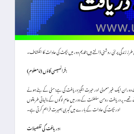
 طرز زندگی پر نئی روشنی ڈالتے ہیں؛ قدیم دور میں بچت کی عادات کا انکشاف۔
فرانسیسی گاؤں (نامعلوم):
ر معمولی اور حیرت انگیز دریافت کی ہے: مٹی کے بنے ہوئے (Ceramic) متعدد ‘گلّے’ یا
رے ہوئے تھے۔ یہ دریافت رومن سلطنت کے دور میں عام لوگوں کے مالیاتی طریقوں
اور بچت کی عادات کے بارے میں گہری بصیرت فراہم کرتی ہے۔
دریافت کی تفصیلات: