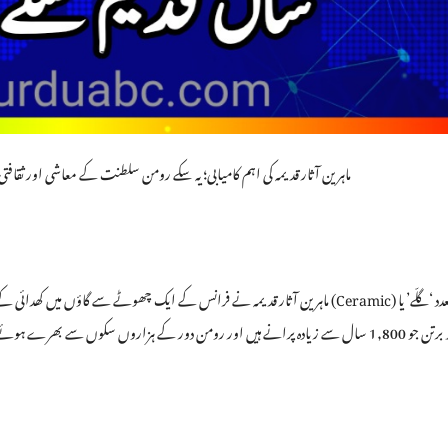
ماہرین آثار قدیمہ کی اہم کامیابی؛ یہ سکے رومن سلطنت کے معاشی اور ثقافتی
ماہرین آثار قدیمہ نے فرانس کے ایک چھوٹے سے گاؤں میں کھدائی کے دوران ایک غی
محفوظ برتن جو 1,800 سال سے زیادہ پرانے ہیں اور رومن دور کے ہزاروں سکوں سے بھ