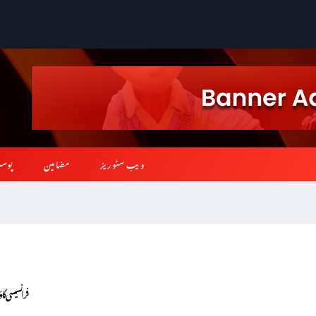
ویب سٹوریز
مضامین
پوس
فرانسیسی گاؤں میں کھدائی کے دورا