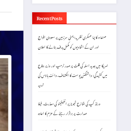
Recent Posts
صنعاء کا نیا عسکری نظریہ: یمنی سرزمین پر سعودی افواج
اور ان کے اتحادیوں کو مکمل ہدف بنانے کا اعلان
امریکا میں جدید اسلہ کی قلت پر صدر ٹرمپ اور وزیر دفاع
میں کشیدگی: واشنگٹن پوسٹ کا انکشاف، وائٹ ہاؤس کی
تردید
ورلڈ کپ کی متنازع تجویز پر انفینٹینو کی معذرت، فیفا
صدارت پر برقرار رہنے کے عزم کا اعادہ