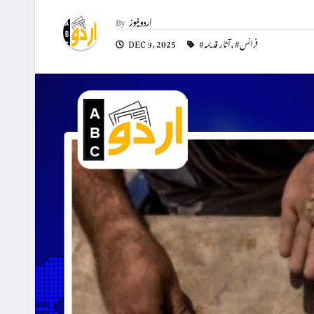
اردو نیوز
By
#فرانس
,
#آثار قدیمہ
DEC 9, 2025