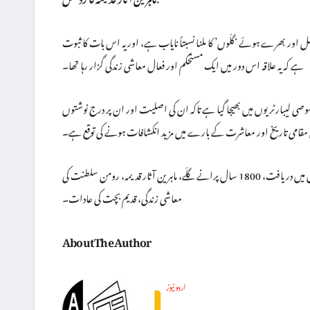
 اور بھرے ہوئے ‘گلّوں’ کا ملنا نسبتاً نایاب ہے، اور یہ اس بات کا ثبوت
ہے کہ یہ علاقہ اس دور میں ایک مستحکم اور فعال معاشی زندگی گزار رہا تھا۔
ھیجا گیا ہے تاکہ ان کی اصلیت اور ان پر درج نوشتوں (Inscriptions) کا مزید مطالعہ کیا جا سکے۔
مقامی تاریخ اور معاشرت کے بارے میں مزید انکشافات ہونے کی توقع ہے۔
رومن دور کے سکے، فرانسیسی گاؤں میں دریافت، 1800 سال پرانے گلّے، ماہرین آثار قدیمہ، رومن سلطنت کی
معاشی زندگی، قدیم بچت کی عادات۔
About The Author
اردو نیوز