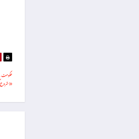
حکومت نے
شروع ک