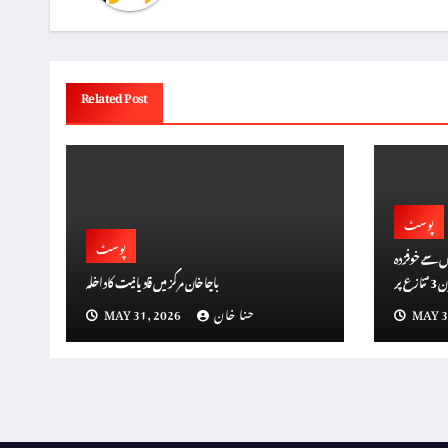
Related Post
پوسٹ
پوسٹ
بیوں سے خوفزدہ
عناصر؟ رام گوپال ورما کا پر پابندی کا مطالبہ، ‘ڈان 3’ تنازع پر
باچا خان مرکز میں قادیانیت کا داخلہ
گین الزامات
MAY 3
حنا خان
MAY 31, 2026