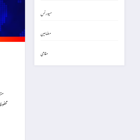
سپورٹس
مضامین
مقامی