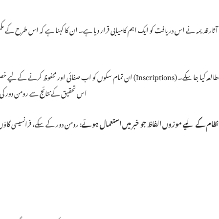
 آثار قدیمہ نے اس دریافت کو ایک اہم کامیابی قرار دیا ہے۔ ان کا کہنا ہے کہ اس طرح کے مکمل
ان تمام سکوں کو اب صفائی اور محفوظ کرنے کے لیے خصوصی لیبارٹریوں میں ب
اس تحقیق کے نتائج سے رومن دور کی 
نظام کے لیے موزوں الفاظ جو خبر میں استعمال ہوئے: