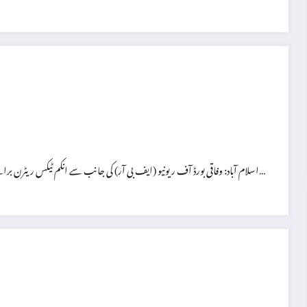
اسلام آباد: وفاقی بورڈ آف ریونیو (ایف بی آر) کی جانب سے انکم ٹیکس ریٹرن برائے ٹیکس ایئر 2025 کی آن لائن فائلنگ کے دوران متعدد تکنیکی مسائل سامنے آئے…