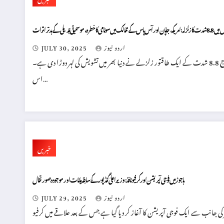
آس پاس کے ممالک میں سونامی کا خطرہ، موسمیاتی تبدیلی کے بدتر اثرات
اردو نیوز
JULY 30, 2025
اسلام آباد/ماسکو/ہونولولو (29 جولائی 2025) – روس کے مشرقی علاقے کامچاٹکا میں آج 8.8 شدت کے ایک طاقتور زلزلے نے دنیا بھر میں تشویش کی لہر دوڑا دی ہے۔
اس…
خبریں
باجوڑ میں فوجی آپریشن اور کرفیو نافذ: وزیراعلیٰ گنڈاپور کے سابقہ بیانات اور موجودہ صورتحال
اردو نیوز
JULY 29, 2025