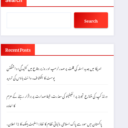
Search
Search
Recent Posts
امریکا میں جدید اسلہ کی قلت پر صدر ٹرمپ اور وزیر دفاع میں کشیدگی: واشنگٹن
پوسٹ کا انکشاف، وائٹ ہاؤس کی تردید
ورلڈ کپ کی متنازع تجویز پر انفینٹینو کی معذرت، فیفا صدارت پر برقرار رہنے کے عزم
کا اعادہ
پاکستان میں سود سے پاک اسلامی مالیاتی نظام کا نفاذ: اسٹیٹ بینک کا بڑا اعلان،