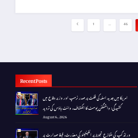
Posts
1
…
46
pagination
Recent Posts
امریکا میں جدید اسلہ کی قلت پر صدر ٹرمپ اور وزیر دفاع میں
کشیدگی: واشنگٹن پوسٹ کا انکشاف، وائٹ ہاؤس کی تردید
August 6, 2026
ورلڈ کپ کی متنازع تجویز پر انفینٹینو کی معذرت، فیفا صدارت پر