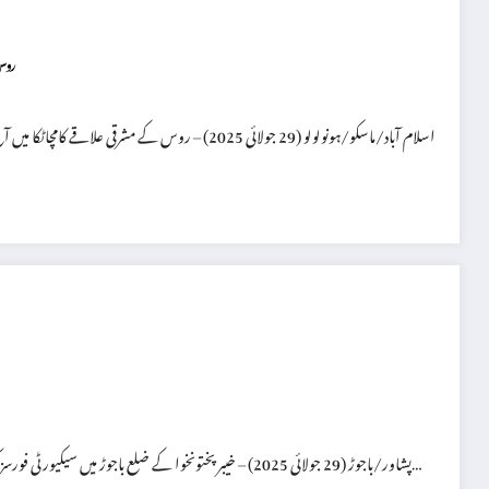
روس میں 8.8 شدت کا زلزلہ: امریکہ، جاپان اور 
پشاور/باجوڑ (29 جولائی 2025) – خیبرپختونخوا کے ضلع باجوڑ میں سیکیورٹی فورسز کی جانب سے ایک فوجی آپریشن کا آغاز کر دیا گیا ہے جس کے بعد علاقے میں کرفیو…