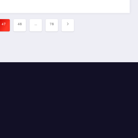
47
48
…
78