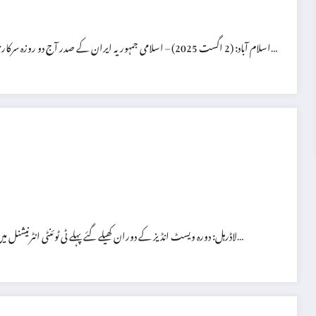
اسلام آباد: (2 اگست 2025) – اسلامی جمہوریہ ایران کے صدر آج دو روزہ سرکاری دورے پر پاکستان پہنچ گئے ہیں۔ صدر کا یہ دورہ ان کے عہدہ صدارت سنبھالنے…
لاڈرہل: دورہ ویسٹ انڈیز کے دوران کھیلے گئے پہلے ٹی ٹوئنٹی انٹرنیشنل میں پاکستان نے میزبان ٹیم کو 14 رنز سے شکست دے کر تین میچز کی سیریز میں 1-0…