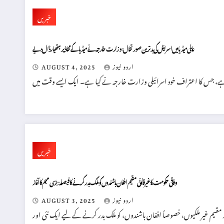
خبریں
عالمی میڈیا میں اسرائیل کی بدترین صورتحال: وزارت خارجہ نے میڈیا کے محاذ پر ہتھیار ڈال دیے
اردو نیوز
AUGUST 4, 2025
خبریں
وفاقی حکومت کا غیر قانونی مقیم افغان باشندوں کو ملک بدر کرنے کا فیصلہ: بڑی مہم کا آغاز
اردو نیوز
AUGUST 3, 2025