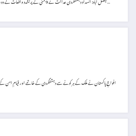
فیصل آباد: انسداد دہشتگردی عدالت نے 9 مئی کے پرتشدد واقعات کے دوران فیصل آباد میں آئی ایس آئی کے دفتر پر حملے کے مقدمے میں محفوظ فیصلہ سنا دیا…
افواجِ پاکستان نے ملک کے ہر کونے سے دہشتگردی کے خاتمے اور قیامِ امن کے 