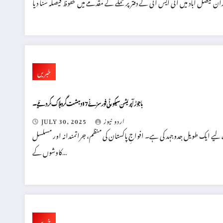
خبریں
باجوڑ آپریشن سیکورٹی فورسز نے 17 دہشت گرد ہلاک کر دئیے ۔
اردو نیوز
JULY 30, 2025
لیے ایک طویل جدوجہد کی ہے۔ افواجِ پاکستان کی منظم، جراتمندانہ اور مسلسل
کاوشوں کے…
خبریں