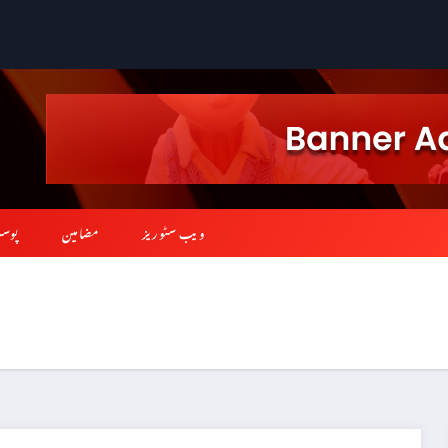
ویب سٹوریز
مضامین
پوس