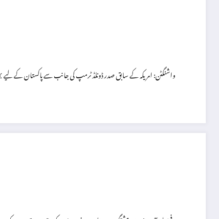
واشنگٹن: امریکہ کے سابق صدر ڈونلڈ ٹرمپ کی جانب سے پاکستان کے لیے بھ