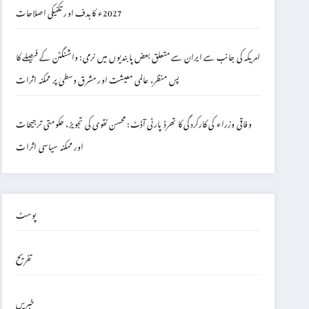
2027ء کا ہدف اور تکنیکی اصلاحات
امریکہ کی جانب سے ایران سے متعلق بعض پابندیوں میں نرمی: واشنگٹن کے فیصلے کا
پس منظر، عالمی معیشت اور مشرق وسطیٰ پر ممکنہ اثرات
وفاقی وزراء کی کارکردگی کا تھرڈ پارٹی آڈٹ: محسن نقوی کی تجویز، حکومتی ترجیحات
اور ممکنہ سیاسی اثرات
پوسٹ
تفریح
خبریں