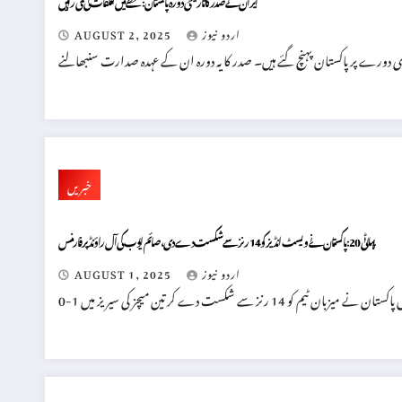
اردو نیوز
AUGUST 2, 2025
خبریں
پہلا ٹی 20: پاکستان نے ویسٹ انڈیز کو 14 رنز سے شکست دے دی، صائم ایوب کی آل راؤنڈ پرفارمنس
اردو نیوز
AUGUST 1, 2025