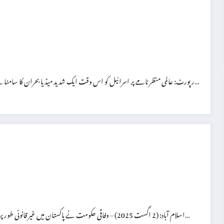
رپورٹ: عالمی منظر نامے پر اسرائیل کو اس وقت ایک شدید میڈیا بحران کا سامنا ہے، جس کا اعتراف خود اسرائیلی وزارت خارجہ نے کیا ہے۔ ایک ایسے وقت میں…
اسلام آباد: (2 اگست 2025) – وفاقی حکومت نے پاکستان میں غیر قانونی طور پر مقیم غیر ملکیوں، خصوصاً افغان باشندوں، کو ملک بدر کرنے کے لیے ایک نئی اور…