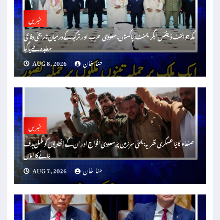
خبریں
مکہ جوائنٹ ڈیفنس ایگریمنٹ: پاکستان، سعودی عرب اور ترکیہ کے درمیان تاریخی دفاعی
معاہدہ طے پا گیا
حنا خان
AUG 8, 2026
خبریں
صنعاء کا نیا عسکری نظریہ: یمنی سرزمین پر سعودی افواج اور ان کے اتحادیوں کو مکمل ہدف
بنانے کا اعلان
حنا خان
AUG 7, 2026