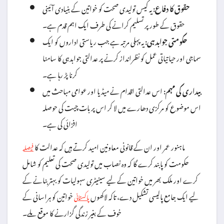
حقوق کا دفاع:
یہ کیس تولیدی صحت کو خواتین کے بنیادی آئینی
حقوق کے طور پر تسلیم کرانے کی طرف ایک اہم قدم ہے۔
حکومتی جوابدہی:
یہ پہلی مرتبہ ہے جب ریاستی اداروں کو ایک
سماجی اور حیاتیاتی عمل کو نظرانداز کرنے پر عدالتی جوابدہی کا سامنا
کرنا پڑ رہا ہے۔
بیداری کی مہم:
اس عدالتی اقدام نے میڈیا اور عوامی مباحث میں
اس موضوع کو مرکزی دھارے میں لا کر اس پر بات چیت کی حوصلہ
افزائی کی ہے۔
ماہنور عمر اور ان کے قانونی معاونین امید کرتے ہیں کہ عدالت کا
فیصلہ
حکومت کو پابند کرے گا کہ وہ نصاب میں تولیدی صحت کی تعلیم کو شامل
کرے اور ملک بھر میں خواتین کے لیے سینیٹری سہولیات کو بہتر بنانے کے
لیے ایک جامع پالیسی تشکیل دے، تاکہ لاکھوں
خواتین کو ہراسانی کے
پاکستانی
خوف کے بغیر زندگی گزارنے کا موقع ملے۔