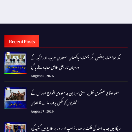
Recent Posts
مکہ جوائنٹ ڈیفنس ایگریمنٹ: پاکستان، سعودی عرب اور ترکیہ کے
درمیان تاریخی دفاعی معاہدہ طے پا گیا
August 8, 2026
صنعاء کا نیا عسکری نظریہ: یمنی سرزمین پر سعودی افواج اور ان کے
اتحادیوں کو مکمل ہدف بنانے کا اعلان
August 7, 2026
امریکا میں جدید اسلہ کی قلت پر صدر ٹرمپ اور وزیر دفاع میں کشیدگی: