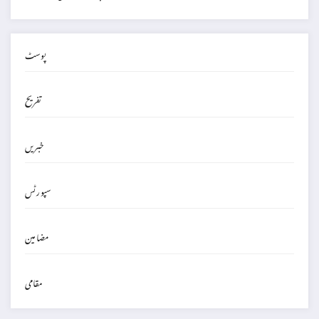
پوسٹ
تفریح
خبریں
سپورٹس
مضامین
مقامی