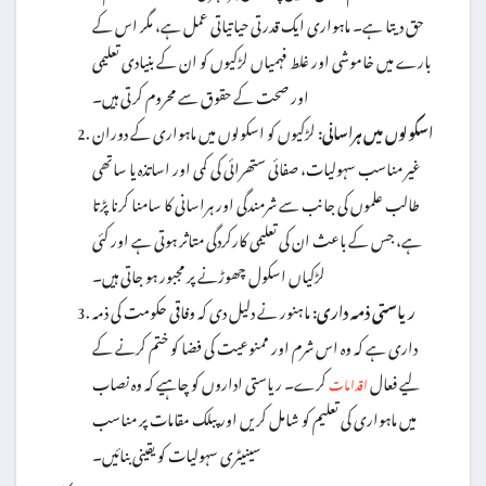
حق دیتا ہے۔ ماہواری ایک قدرتی حیاتیاتی عمل ہے، مگر اس کے
بارے میں خاموشی اور غلط فہمیاں لڑکیوں کو ان کے بنیادی تعلیمی
اور صحت کے حقوق سے محروم کرتی ہیں۔
اسکولوں میں ہراسانی:
لڑکیوں کو اسکولوں میں ماہواری کے دوران
غیر مناسب سہولیات، صفائی ستھرائی کی کمی اور اساتذہ یا ساتھی
طالب علموں کی جانب سے شرمندگی اور ہراسانی کا سامنا کرنا پڑتا
ہے، جس کے باعث ان کی تعلیمی کارکردگی متاثر ہوتی ہے اور کئی
لڑکیاں اسکول چھوڑنے پر مجبور ہو جاتی ہیں۔
ریاستی ذمہ داری:
ماہنور نے دلیل دی کہ وفاقی حکومت کی ذمہ
داری ہے کہ وہ اس شرم اور ممنوعیت کی فضا کو ختم کرنے کے
لیے فعال
کرے۔ ریاستی اداروں کو چاہیے کہ وہ نصاب
اقدامات
میں ماہواری کی تعلیم کو شامل کریں اور پبلک مقامات پر مناسب
سینیٹری سہولیات کو یقینی بنائیں۔