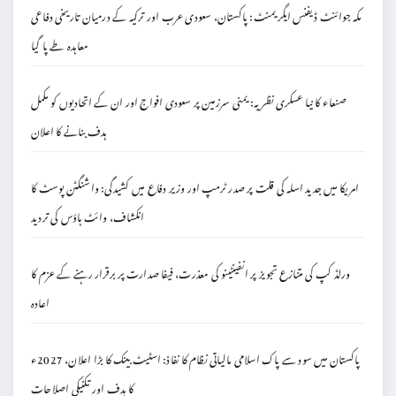
مکہ جوائنٹ ڈیفنس ایگریمنٹ: پاکستان، سعودی عرب اور ترکیہ کے درمیان تاریخی دفاعی
معاہدہ طے پا گیا
صنعاء کا نیا عسکری نظریہ: یمنی سرزمین پر سعودی افواج اور ان کے اتحادیوں کو مکمل
ہدف بنانے کا اعلان
امریکا میں جدید اسلہ کی قلت پر صدر ٹرمپ اور وزیر دفاع میں کشیدگی: واشنگٹن پوسٹ کا
انکشاف، وائٹ ہاؤس کی تردید
ورلڈ کپ کی متنازع تجویز پر انفینٹینو کی معذرت، فیفا صدارت پر برقرار رہنے کے عزم کا
اعادہ
پاکستان میں سود سے پاک اسلامی مالیاتی نظام کا نفاذ: اسٹیٹ بینک کا بڑا اعلان، 2027ء
کا ہدف اور تکنیکی اصلاحات