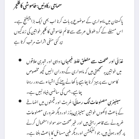
سماجی رکاوٹیں: خاموشی کا کلچر
پاکستان میں ماہواری کے موضوع پر بات کرنا اب بھی ایک بڑا چیلنج ہے۔
اس مسئلے کے گرد طویل عرصے سے قائم خاموشی کا کلچر خواتین کی زندگیوں
پر کئی منفی اثرات مرتب کرتا ہے:
غذائی اور صحت سے متعلق غلط فہمیاں:
دیہی اور شہری علاقوں
میں خواتین یہ سمجھتی ہیں کہ ماہواری کے دوران انہیں کچھ مخصوص
کاموں سے پرہیز کرنا چاہیے یا کھانے پینے کی اشیاء سے دور رہنا
چاہیے، جس کی سائنسی بنیاد نہیں ہے۔
سینیٹری مصنوعات تک رسائی:
غربت اور قیمتوں میں اضافے
کے باعث لاکھوں خواتین سینیٹری پیڈز اور دیگر ضروری مصنوعات
خریدنے سے قاصر رہتی ہیں اور غیر صحت مند مواد استعمال کرنے
پر مجبور ہوتی ہیں، جو انفیکشن اور دیگر طبی مسائل کا باعث بنتا ہے۔