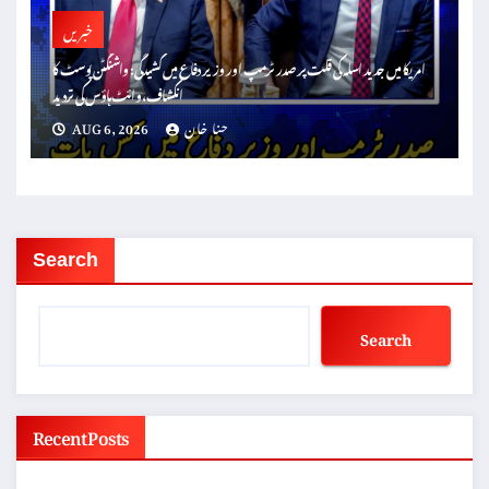
خبریں
امریکا میں جدید اسلہ کی قلت پر صدر ٹرمپ اور وزیر دفاع میں کشیدگی: واشنگٹن پوسٹ کا
انکشاف، وائٹ ہاؤس کی تردید
حنا خان
AUG 6, 2026
Search
Search
Recent Posts