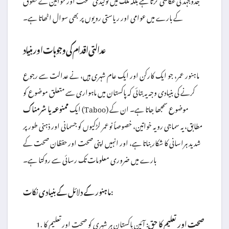
کے بارے میں عوامی اور ریاستی رویوں پر بھی سوال اٹھاتا ہے۔
عدالتی اقدام کی وجوہات اور بنیاد
ماہنور عمر، جو ایک کارکن اور ایک عام شہری ہیں، نے عدالت سے رجوع
کرنے کی بنیادی وجہ یہ بتائی کہ پاکستان میں ماہواری سے متعلق موضوع کو
(Taboo) موضوع سمجھا جاتا ہے۔ ان کے
ایک
ممنوعہ یا شرمناک
مطابق، یہ سماجی رویہ خواتین، خصوصاً نوعمر لڑکیوں کو جسمانی اور ذہنی طور پر
شدید ہراسانی کا شکار بناتا ہے، اور انہیں اپنی صحت اور حفظان صحت کے
بارے میں ضروری معلومات تک رسائی سے روکتا ہے۔
ماہنور کے دلائل کے بنیادی نکات:
صحت اور تعلیم کا حق:
آئین پاکستان ہر شہری کو صحت اور تعلیم کا