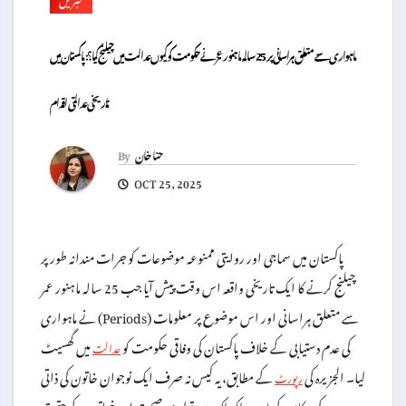
ماہواری سے متعلق ہراسانی پر 25 سالہ ماہنور عمر نے حکومت کو کیوں عدالت میں چیلنج کیا؟: پاکستان میں
تاریخی عدالتی اقدام
حنا خان
By
OCT 25, 2025
پاکستان میں سماجی اور روایتی ممنوعہ موضوعات کو جرات مندانہ طور پر
چیلنج کرنے کا ایک تاریخی واقعہ اس وقت پیش آیا جب 25 سالہ ماہنور عمر
نے ماہواری (Periods) سے متعلق ہراسانی اور اس موضوع پر معلومات
کی عدم دستیابی کے خلاف پاکستان کی وفاقی حکومت کو
میں گھسیٹ
عدالت
لیا۔ الجزیرہ کی
کے مطابق، یہ کیس نہ صرف ایک نوجوان خاتون کی ذاتی
رپورٹ
جدوجہد کی عکاسی کرتا ہے بلکہ ملک میں تولیدی صحت اور خواتین کے حقوق