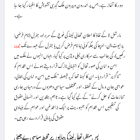
دور کا آغاز ہے، جس پر اندرون و بیرون ملک گہری تشویش کا اظہار کیا جا رہا
ہے۔
مارشل لا کے نفاذ کا اعلان تھائی لینڈ کی فوج کے سربراہ، جنرل (نام فرضی:
پرایوت چن-اوچا کی جگہ کوئی نیا نام فرض کریں یا جنرل کے عہدے تک
محدود
رکھیں)، کی جانب سے سرکاری ٹیلی ویژن پر کیا گیا، جہاں انہوں نے ملک میں
امن و امان کی صورتحال کو انتہائی نازک قرار دیتے ہوئے اس اقدام کو
“ناگزیر” قرار دیا۔ ان کا کہنا تھا کہ یہ فیصلہ “ملک میں امن و امان کی بحالی،
عوامی جان و مال کے تحفظ، اور مختلف سیاسی دھڑوں کے درمیان جاری
تنازعات کو حل کرنے” کے لیے کیا گیا ہے۔ تاہم، ناقدین اور انسانی حقوق
کی تنظیمیں اس اقدام کو جمہوریت پر ایک بڑا قدغن اور عوام کے بنیادی
حقوق کی پامالی قرار دے رہی ہیں۔
پس منظر: تھائی لینڈ کی دہائیوں پر محیط سیاسی بے چینی