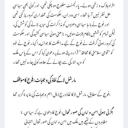
افراد ہلاک و زخمی ہوئے۔ پارلیمنٹ مفلوج ہو چکی تھی، اور کوئی بھی سیاسی
حل نظر نہیں آ رہا تھا۔ اسی دوران، حکومت کی عملداری کمزور پڑ گئی تھی
اور فوج نے بارہا سیاسی دھڑوں کو مذاکرات کی میز پر لانے کی کوشش کی،
لیکن تمام کوششیں ناکام ثابت ہوئیں۔ بڑھتی ہوئی سیاسی کشیدگی اور حکومت
کی کمزور ہوتی گرفت نے فوج کے لیے مداخلت کا جواز پیدا کیا۔ فوج نے خود
کو “قومی سلامتی کا محافظ” قرار دیتے ہوئے یہ دعویٰ کیا کہ اس کے پاس ملک
کو مزید انارکی سے بچانے کے علاوہ کوئی چارہ نہیں تھا۔
مارشل لا کے نفاذ کی وجوہات: فوج کا مؤقف
فوج کے مطابق، مارشل لا کا نفاذ درج ذیل اہم وجوہات کی بنا پر ناگزیر تھا:
بگڑتی ہوئی امن و امان کی صورتحال:
فوج کا دعویٰ ہے کہ سیاسی
مظاہروں کے نتیجے میں ملک میں امن و امان کی صورتحال انتہائی