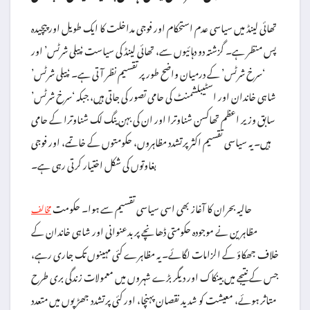
تھائی لینڈ میں سیاسی عدم استحکام اور فوجی مداخلت کا ایک طویل اور پیچیدہ
پس منظر ہے۔ گزشتہ دو دہائیوں سے، تھائی لینڈ کی سیاست ‘پیلی شرٹس’ اور
‘سرخ شرٹس’ کے درمیان واضح طور پر تقسیم نظر آتی ہے۔ ‘پیلی شرٹس’
شاہی خاندان اور اسٹیبلشمنٹ کی حامی تصور کی جاتی ہیں، جبکہ ‘سرخ شرٹس’
سابق وزیر اعظم تھاکسن شناوترا اور ان کی بہن ینگ لک شناوترا کے حامی
ہیں۔ یہ سیاسی تقسیم اکثر پرتشدد مظاہروں، حکومتوں کے خاتمے، اور فوجی
بغاوتوں کی شکل اختیار کرتی رہی ہے۔
حالیہ بحران کا آغاز بھی اسی سیاسی تقسیم سے ہوا۔ حکومت
مخالف
مظاہرین نے موجودہ حکومتی ڈھانچے پر بدعنوانی اور شاہی خاندان کے
خلاف جھکاؤ کے الزامات لگائے۔ یہ مظاہرے کئی مہینوں تک جاری رہے،
جس کے نتیجے میں بینکاک اور دیگر بڑے شہروں میں معمولات زندگی بری طرح
متاثر ہوئے، معیشت کو شدید نقصان پہنچا، اور کئی پرتشدد جھڑپوں میں متعدد