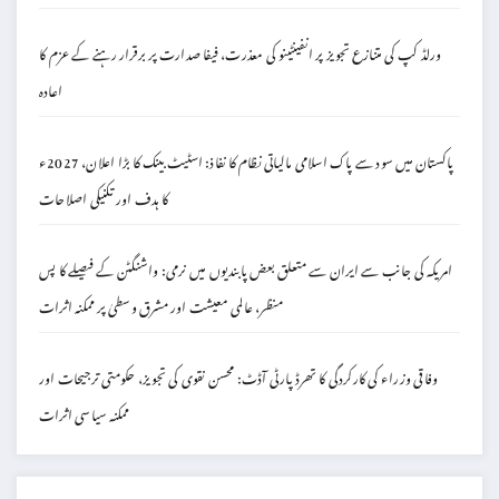
ورلڈ کپ کی متنازع تجویز پر انفینٹینو کی معذرت، فیفا صدارت پر برقرار رہنے کے عزم کا
اعادہ
پاکستان میں سود سے پاک اسلامی مالیاتی نظام کا نفاذ: اسٹیٹ بینک کا بڑا اعلان، 2027ء
کا ہدف اور تکنیکی اصلاحات
امریکہ کی جانب سے ایران سے متعلق بعض پابندیوں میں نرمی: واشنگٹن کے فیصلے کا پس
منظر، عالمی معیشت اور مشرق وسطیٰ پر ممکنہ اثرات
وفاقی وزراء کی کارکردگی کا تھرڈ پارٹی آڈٹ: محسن نقوی کی تجویز، حکومتی ترجیحات اور
ممکنہ سیاسی اثرات