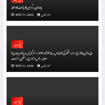
باچا خان مرکز میں قادیانیت کا داخلہ
حنا خان
MAY 31, 2026
پوسٹ
بالی وڈ میں نیا تنازع: رنویر سنگھ کی کامیابیوں سے خوفزدہ عناصر؟ رام گوپال ورما کا پر پابندی کا
مطالبہ، ‘ڈان 3’ تنازع پر سنگین الزامات
حنا خان
MAY 31, 2026
پوسٹ