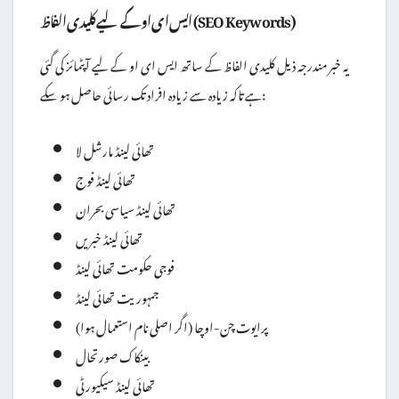
ایس ای او کے لیے کلیدی الفاظ (SEO Keywords)
یہ خبر مندرجہ ذیل کلیدی الفاظ کے ساتھ ایس ای او کے لیے آپٹمائز کی گئی
ہے تاکہ زیادہ سے زیادہ افراد تک رسائی حاصل ہو سکے:
تھائی لینڈ مارشل لا
تھائی لینڈ فوج
تھائی لینڈ سیاسی بحران
تھائی لینڈ خبریں
فوجی حکومت تھائی لینڈ
جمہوریت تھائی لینڈ
پرایوت چن-اوچا (اگر اصلی نام استعمال ہوا)
بینکاک صورتحال
تھائی لینڈ سیکیورٹی