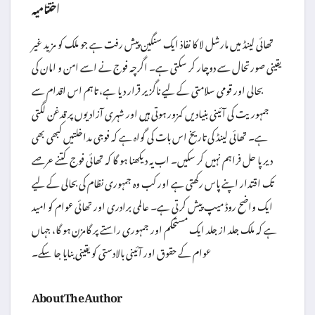
اختتامیہ
تھائی لینڈ میں مارشل لا کا نفاذ ایک سنگین پیش رفت ہے جو ملک کو مزید غیر
یقینی صورتحال سے دوچار کر سکتی ہے۔ اگرچہ فوج نے اسے امن و امان کی
بحالی اور قومی سلامتی کے لیے ناگزیر قرار دیا ہے، تاہم اس اقدام سے
جمہوریت کی آئینی بنیادیں کمزور ہوتی ہیں اور شہری آزادیوں پر قدغن لگتی
ہے۔ تھائی لینڈ کی تاریخ اس بات کی گواہ ہے کہ فوجی مداخلتیں کبھی بھی
دیرپا حل فراہم نہیں کر سکیں۔ اب یہ دیکھنا ہو گا کہ تھائی فوج کتنے عرصے
تک اقتدار اپنے پاس رکھتی ہے اور کب وہ جمہوری نظام کی بحالی کے لیے
ایک واضح روڈ میپ پیش کرتی ہے۔ عالمی برادری اور تھائی عوام کو امید
ہے کہ ملک جلد از جلد ایک مستحکم اور جمہوری راستے پر گامزن ہو گا، جہاں
عوام کے حقوق اور آئینی بالادستی کو یقینی بنایا جا سکے۔
About The Author