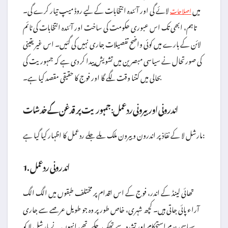
میں
لائے گی اور آئندہ انتخابات کے لیے روڈ میپ تیار کرے گی۔
اصلاحات
تاہم، ابھی تک اس عبوری حکومت کی ساخت اور آئندہ انتخابات کی ٹائم
لائن کے بارے میں کوئی واضح تفصیلات جاری نہیں کی گئیں۔ اس غیر یقینی
کی صورتحال نے سیاسی مبصرین میں تشویش پیدا کر دی ہے کہ جمہوریت کی
بحالی میں کتنا وقت لگے گا اور فوج کا حقیقی مقصد کیا ہے۔
اندرونی اور بیرونی ردعمل: جمہوریت پر قدغن کے خدشات
مارشل لا کے نفاذ پر اندرون و بیرون ملک ملے جلے ردعمل کا اظہار کیا گیا ہے:
1. اندرونی ردعمل
تھائی لینڈ کے اندر، فوج کے اس اقدام پر مختلف طبقوں میں الگ الگ
آراء پائی جاتی ہیں۔ کچھ شہری، خاص طور پر وہ جو طویل عرصے سے جاری
سیاسی عدم استحکام اور تشدد سے تھک چکے تھے، انہوں نے مارشل لا کو