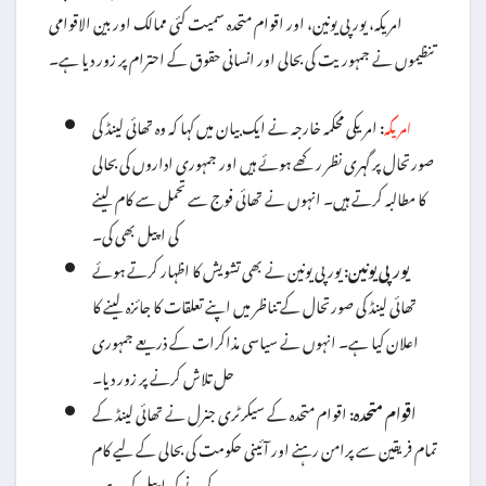
امریکہ، یورپی یونین، اور اقوام متحدہ سمیت کئی ممالک اور بین الاقوامی
تنظیموں نے جمہوریت کی بحالی اور انسانی حقوق کے احترام پر زور دیا ہے۔
:
امریکی محکمہ خارجہ نے ایک بیان میں کہا کہ وہ تھائی لینڈ کی
امریکہ
صورتحال پر گہری نظر رکھے ہوئے ہیں اور جمہوری اداروں کی بحالی
کا مطالبہ کرتے ہیں۔ انہوں نے تھائی فوج سے تحمل سے کام لینے
کی اپیل بھی کی۔
یورپی یونین:
یورپی یونین نے بھی تشویش کا اظہار کرتے ہوئے
تھائی لینڈ کی صورتحال کے تناظر میں اپنے تعلقات کا جائزہ لینے کا
اعلان کیا ہے۔ انہوں نے سیاسی مذاکرات کے ذریعے جمہوری
حل تلاش کرنے پر زور دیا۔
اقوام متحدہ:
اقوام متحدہ کے سیکرٹری جنرل نے تھائی لینڈ کے
تمام فریقین سے پرامن رہنے اور آئینی حکومت کی بحالی کے لیے کام
کرنے کی اپیل کی ہے۔