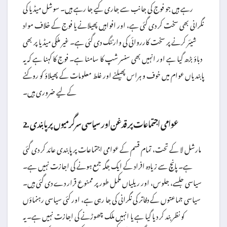
رہے ہیں جو فوج کی جانب سے جاری کیے جا رہے ہیں۔ سوشل میڈیا کی
نگرانی بھی سخت کر دی گئی ہے، اور افواہیں پھیلانے یا فوج کے خلاف مواد
شیئر کرنے پر سخت کارروائی کی وارننگ دی گئی ہے۔ غیر ملکی میڈیا پر بھی
دباؤ بڑھ گیا ہے اور انہیں بھی سنسر شپ کا سامنا ہے۔ فوج کا کہنا ہے کہ یہ
پابندیاں عوام میں خوف و ہراس پھیلنے اور غلط معلومات کے پھیلاؤ کو روکنے
کے لیے ضروری ہیں۔
2. عوامی اجتماعات پر قدغن اور سیاسی سرگرمیوں پر پابندی
مارشل لا کے تحت، تمام قسم کے عوامی اجتماعات پر پابندی عائد کر دی گئی
ہے۔ پانچ سے زیادہ افراد کے ایک جگہ جمع ہونے کی اجازت نہیں ہے۔
سیاسی جلسے، جلوس، اور ریلیاں مکمل طور پر ممنوع قرار دے دی گئی ہیں۔
سیاسی جماعتوں کے دفاتر کی نگرانی کی جا رہی ہے، اور کئی سیاسی رہنماؤں
کو نظر بند کر دیا گیا ہے یا انہیں ملک چھوڑنے کی اجازت نہیں ہے۔ یہ