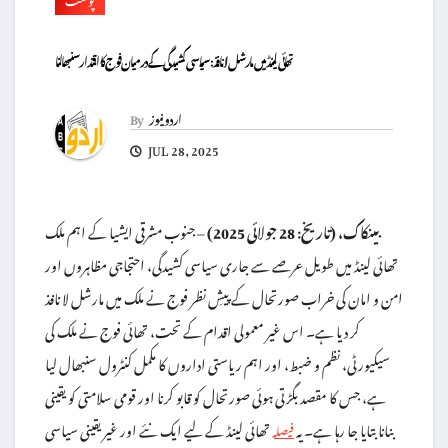
تھائی لینڈ میں مارشل لا نافذ: سیاسی کشیدگی کے درمیان فوج کا اقتدار سنبھالنا
اردو نیوز
By
JUL 28, 2025
بینکاک، (تاریخ: 28 جولائی 2025) –
جنوب مشرقی ایشیا کے اہم ملک
تھائی لینڈ میں طویل عرصے سے جاری سیاسی کشیدگی، احتجاجی مظاہروں اور
امن و امان کی خراب صورتحال کے پیشِ نظر فوج نے ملک میں مارشل لا نافذ
کر دیا ہے۔ اس غیر معمولی اقدام کے تحت، تھائی فوج نے ملک کی
سیکیورٹی، نظم و ضبط، اور اہم ریاستی اداروں کا مکمل کنٹرول سنبھال لیا
ہے، جس کا مقصد بگڑتی ہوئی صورتحال کو قابو کرنا اور قومی سلامتی کو یقینی
بنانا بتایا جا رہا ہے۔ یہ
تھائی لینڈ کے لیے ایک نئے اور غیر یقینی سیاسی
فیصلہ