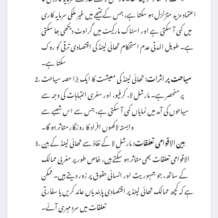
اعتماد مزید متزلزل ہو سکتا ہے، جس کے نتیجے میں غیر ملکی سرمایہ کاری
میں کمی آ سکتی ہے اور اسٹاک مارکیٹ میں گراوٹ دیکھی جا سکتی
ہے۔ طویل المدتی عدم استحکام تھائی لینڈ کی اقتصادی ترقی کو روک
سکتا ہے۔
سیاحت پر اثرات:
تھائی لینڈ کی معیشت کا ایک بڑا حصہ سیاحت
پر منحصر ہے۔ مارشل لا، کرفیو، اور سفری انتباہات کی وجہ سے
سیاحوں کی آمد میں نمایاں کمی آ سکتی ہے، جس سے اس شعبے سے
وابستہ لاکھوں افراد کا روزگار متاثر ہو گا۔
بین الاقوامی تعلقات:
مارشل لا کے نفاذ سے تھائی لینڈ کے بین
الاقوامی تعلقات بھی متاثر ہو سکتے ہیں، خاص طور پر مغربی ممالک
کے ساتھ، جو جمہوریت اور انسانی حقوق پر زور دیتے ہیں۔ ممکن
ہے کہ کچھ ممالک تھائی لینڈ پر اقتصادی پابندیاں عائد کریں یا سفارتی
تعلقات میں سرد مہری آئے۔