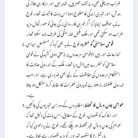
خراب ہو چکی تھی۔ پرتشدد جھڑپیں، شاہراہیں اور سرکاری دفاتر کی
بندش، اور شہری زندگی کا مفلوج ہونا اس بات کا ثبوت تھا۔ فوج
نے یہ مؤقف اپنایا کہ اگر فوری کارروائی نہ کی جاتی تو صورتحال مزید
خراب ہو سکتی تھی اور ملک مکمل خانہ جنگی کی طرف بڑھ سکتا تھا۔
قومی سلامتی کو خطرہ:
فوج نے یہ بھی کہا کہ مسلسل سیاسی
تنازعات اور بین الاقوامی سرحدوں پر بڑھتی ہوئی کشیدگی نے قومی
سلامتی کو خطرے میں ڈال دیا تھا۔ ملک کے اندرونی حالات کا
استحکام سرحدوں کی حفاظت کے لیے بھی ضروری ہے، اور جب
اندرونی خلفشار بڑھتا ہے تو بیرونی خطرات کا مقابلہ کرنا مشکل ہو جاتا
ہے۔
عوامی جان و مال کا تحفظ:
مظاہروں کے دوران شہریوں کی ہلاکتیں
اور املاک کو نقصان، فوج کے مطابق، اس بات کی دلیل تھا کہ
عوام کی جان و مال غیر محفوظ ہو چکے تھے۔ فوج نے یہ دعویٰ کیا کہ
مارشل لا کا مقصد شہریوں کو مزید نقصان سے بچانا ہے۔