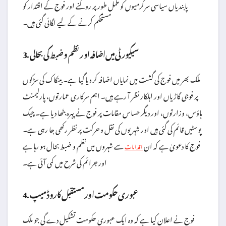
پابندیاں سیاسی سرگرمیوں کو مکمل طور پر روکنے اور فوج کے اقتدار کو
مستحکم کرنے کے لیے لگائی گئی ہیں۔
3. سیکیورٹی میں اضافہ اور نظم و ضبط کی بحالی
ملک بھر میں فوج کی گشت میں نمایاں اضافہ کر دیا گیا ہے۔ بینکاک کی سڑکوں
پر فوجی گاڑیاں اور اہلکار نظر آ رہے ہیں۔ اہم سرکاری عمارتوں، پارلیمنٹ
ہاؤس، وزارتوں، اور دیگر حساس مقامات پر فوج نے پہرہ بٹھا دیا ہے۔ چیک
پوسٹیں قائم کی گئی ہیں اور شہریوں کی نقل و حرکت پر نظر رکھی جا رہی ہے۔
فوج کا دعویٰ ہے کہ ان
سے شہروں میں نظم و ضبط بحال ہو رہا ہے
اقدامات
اور جرائم کی شرح میں کمی آئی ہے۔
4. عبوری حکومت اور مستقبل کا روڈ میپ
فوج نے اعلان کیا ہے کہ وہ ایک عبوری حکومت تشکیل دے گی جو ملک