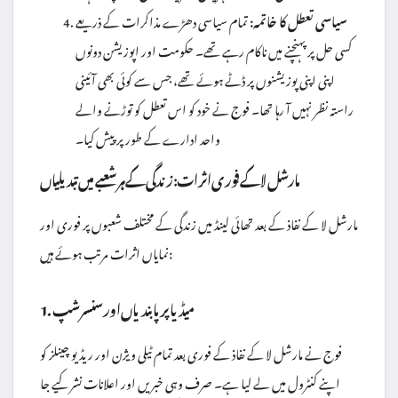
سیاسی تعطل کا خاتمہ:
تمام سیاسی دھڑے مذاکرات کے ذریعے
کسی حل پر پہنچنے میں ناکام رہے تھے۔ حکومت اور اپوزیشن دونوں
اپنی اپنی پوزیشنوں پر ڈٹے ہوئے تھے، جس سے کوئی بھی آئینی
راستہ نظر نہیں آ رہا تھا۔ فوج نے خود کو اس تعطل کو توڑنے والے
واحد ادارے کے طور پر پیش کیا۔
مارشل لا کے فوری اثرات: زندگی کے ہر شعبے میں تبدیلیاں
مارشل لا کے نفاذ کے بعد تھائی لینڈ میں زندگی کے مختلف شعبوں پر فوری اور
نمایاں اثرات مرتب ہوئے ہیں:
1. میڈیا پر پابندیاں اور سنسر شپ
فوج نے مارشل لا کے نفاذ کے فوری بعد تمام ٹیلی ویژن اور ریڈیو چینلز کو
اپنے کنٹرول میں لے لیا ہے۔ صرف وہی خبریں اور اعلانات نشر کیے جا