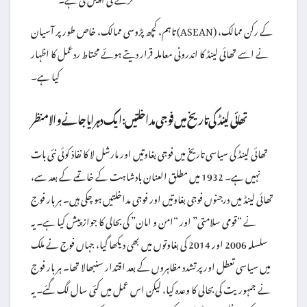
تاہم، کچھ پڑوسی ممالک، خاص طور پر آسیان (ASEAN) کے رکن ممالک،
نے اسے تھائی لینڈ کا اندرونی معاملہ قرار دیتے ہوئے محتاط ردعمل کا اظہار
کیا ہے۔
تھائی لینڈ کی تاریخ میں فوجی مداخلتیں: ایک دہرایا جانے والا منظر
تھائی لینڈ کی سیاسی تاریخ میں فوجی بغاوتیں اور مارشل لا کا نفاذ کوئی نئی بات
نہیں ہے۔ 1932 میں مطلق العنان بادشاہت کے خاتمے کے بعد سے،
تھائی لینڈ میں درجنوں فوجی بغاوتیں اور فوجی مداخلتیں ہو چکی ہیں۔ ہر بار فوج
نے “قومی سلامتی” اور “امن و امان” کی بحالی کا جواز پیش کیا ہے۔ یہ
سلسلہ 2006 اور 2014 کی بغاوتوں میں بھی دیکھا گیا، جہاں فوج نے ملک
میں سیاسی تعطل اور پرتشدد مظاہروں کے بعد اقتدار سنبھالا تھا۔ ہر بار فوج
نے جمہوریت کی بحالی کا وعدہ کیا، لیکن اس عمل میں کئی سال لگ گئے۔ یہ