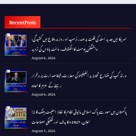
Recent Posts
امریکا میں جدید اسلہ کی قلت پر صدر ٹرمپ اور وزیر دفاع میں کشیدگی:
واشنگٹن پوسٹ کا انکشاف، وائٹ ہاؤس کی تردید
August 6, 2026
ورلڈ کپ کی متنازع تجویز پر انفینٹینو کی معذرت، فیفا صدارت پر برقرار
رہنے کے عزم کا اعادہ
August 6, 2026
پاکستان میں سود سے پاک اسلامی مالیاتی نظام کا نفاذ: اسٹیٹ بینک کا بڑا
اعلان، 2027ء کا ہدف اور تکنیکی اصلاحات
August 5, 2026