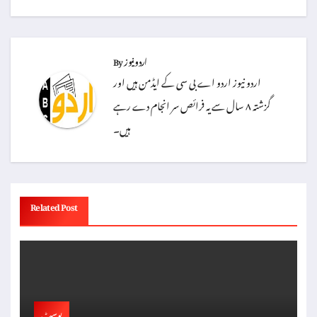
اردو نیوز
By
اردو نیوز اردو اے بی سی کے ایڈمن ہیں اور
گزشتہ ۸ سال سے یہ فرائص سر انجام دے رہے
ہیں۔
Related Post
پوسٹ