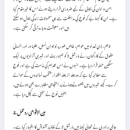
امن و امان کی بحالی کے لیے ضروری قرار دیتے ہوئے اس کا خیرمقدم کیا
ہے۔ ان کا کہنا ہے کہ فوج کی مداخلت سے ہی معمولات زندگی بحال ہو سکتے
ہیں اور معیشت دوبارہ ترقی کر سکتی ہے۔
تاہم، بڑی تعداد میں عوام، خاص طور پر نوجوان نسل، طلباء، اور انسانی
حقوق کے کارکنان، نے مارشل لا کو جمہوریت اور شہری آزادیوں پر ایک
سنگین حملہ قرار دیا ہے۔ انہوں نے اس اقدام کی مذمت کی ہے اور فوج
سے مطالبہ کیا ہے کہ وہ جلد از جلد اقتدار منتخب نمائندوں کے حوالے
کرے۔ کچھ شہروں میں چھوٹے پیمانے پر احتجاجی مظاہرے بھی ہوئے ہیں،
جنہیں فوج نے سختی سے کچل دیا ہے۔
2. بین الاقوامی ردعمل
عالمی برادری نے تھائی لینڈ میں مارشل لا کے نفاذ پر تشویش کا اظہار کیا ہے۔