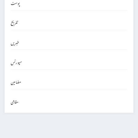
پوسٹ
تفریح
خبریں
سپورٹس
مضامین
مقامی