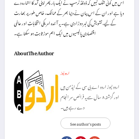
اس میں کوئی شک نہیں کہ ڈونلڈ ٹرمپ نے ایک بار پھر اپنی آمد کا اشارہ دے
دیا ہے اور ان کے اس بیان نے دنیا بھر کے ممالک، خاص طور پر بھارت
کے لیے، تشویش کی لہر دوڑا دی ہے۔ یہ آئندہ امریکی انتخابات اور عالمی
اقتصادی پالیسیوں میں ایک اہم موڑ ثابت ہو سکتا ہے۔
About The Author
اردو نیوز
اردو نیوز اردو اے بی سی کے ایڈمن ہیں
اور گزشتہ ۸ سال سے یہ فرائص سر انجام
دے رہے ہیں۔
See author's posts