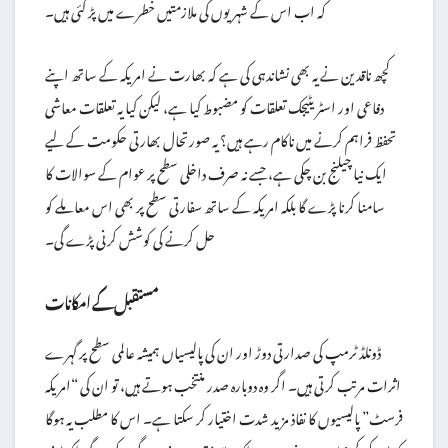
کہ اب اس کے شہریوں کی ملازمتیں خطرے میں پڑ گئی ہیں۔
کچھ ناقدین نے یہ بھی نشاندہی کی ہے کہ بھارت نے امریکہ کے ساتھ اپنے
دفاعی اور اسٹریٹیجک تعلقات کو مضبوط کیا ہے، لیکن کیا یہ تعلقات معاشی
تحفظ فراہم کرنے میں ناکام رہے ہیں؟ یہ صورتحال بھارتی حکومت کے لیے
ایک نیا چیلنج بن چکی ہے، جسے نہ صرف داخلی سطح پر عوام کے سوالات کا
سامنا کرنا پڑے گا بلکہ امریکہ کے ساتھ سفارتی سطح پر بھی اس معاملے کو
حل کرنے کی کوشش کرنی پڑے گی۔
مستقبل کے امکانات
ڈونلڈ ٹرمپ کی صدارتی دوڑ اور ان کی پالیسیاں ہمیشہ عالمی سطح پر گہرے
اثرات مرتب کرتی ہیں۔ اگر وہ دوبارہ صدر منتخب ہوتے ہیں، تو ان کی “امریکہ
فرسٹ” پالیسیوں کا نفاذ مزید شدت اختیار کر سکتا ہے۔ اس کا مطلب یہ ہوگا