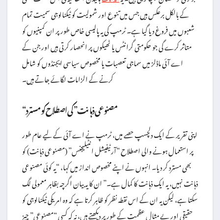
کے بالکل برعکس ہیں جس میں تنوع اور شمولیت کو ٹیکنالوجی سمیت تمام
شعبوں میں فروغ دیا گیا ہے۔ ٹرمپ کی یہ پالیسی خاص طور پر ان کمپنیوں کو
متاثر کرے گی جو حکومتی گرانٹس یا ٹھیکوں پر انحصار کرتی ہیں اور جن کے
اے آئی ماڈلز میں سماجی تعصبات یا مخصوص سیاسی ایجنڈوں کو شامل
کرنے کے الزامات لگائے جاتے ہیں۔
“مصنوعی ذہانت” کی اصطلاح کو مسترد
اپنی تقریر کے ایک دلچسپ حصے میں، ٹرمپ نے اے آئی کے لیے عام طور
پر استعمال ہونے والی اصطلاح “آرٹیفیشل انٹیلیجنس” (مصنوعی ذہانت) کو
بھی مسترد کر دیا۔ انہوں نے اپنے مخصوص انداز میں کہا، “یہ کوئی مصنوعی
ذہانت نہیں، یہ ایک ذہانت کا کمال ہے۔” ان کا یہ بیان اگرچہ بظاہر معمولی لگ
سکتا ہے، لیکن یہ ان کے اس نقطہ نظر کو ظاہر کرتا ہے کہ وہ امریکی ٹیکنالوجی کو
حقیقی اور بے مثال عظمت کے طور پر دیکھتے ہیں، نہ کہ کسی “مصنوعی” چیز