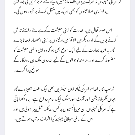
کہ امریکی کمپنیاں نہ صرف بیرون ملک ملازمتیں دینے سے گریز کریں گی بلکہ اپنی
پیداواری صلاحیتوں کو بھی امریکہ میں منتقل کرنے پر مجبور ہوں گی۔
اس صورتحال میں، بھارت کو اپنی معیشت کے لیے نئے راستے تلاش
کرنے پڑیں گے اور دیگر بین الاقوامی مارکیٹوں پر اپنی انحصار بڑھانا پڑے
گا۔ یہ شاید بھارت کے لیے ایک موقع بھی ہو کہ وہ اپنی داخلی معیشت کو
مضبوط کرے اور ہنر مند نوجوانوں کے لیے اندرون ملک ہی روزگار کے
مواقع پیدا کرے۔
ٹرمپ کا یہ اقدام امریکی ٹیکنالوجی سیکٹر میں بھی ایک بحث چھیڑ دے گا،
جہاں گلوبلائزیشن اور آؤٹ سورسنگ ایک عام رواج ہے۔ یہ دیکھنا باقی
ہے کہ امریکی کمپنیاں ان نئی پالیسیوں پر کس حد تک عمل پیرا ہوتی ہیں اور
اس کے عالمی سپلائی چینز پر کیا اثرات مرتب ہوتے ہیں۔