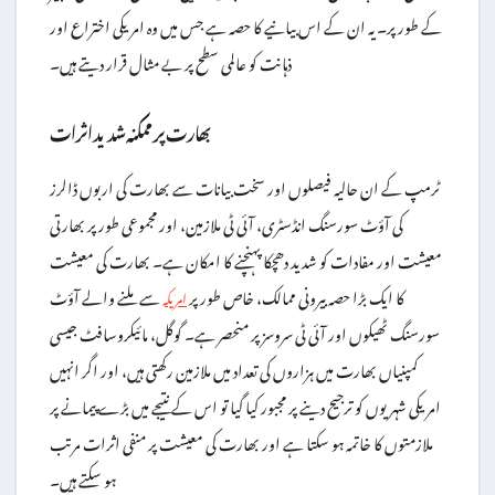
کے طور پر۔ یہ ان کے اس بیانیے کا حصہ ہے جس میں وہ امریکی اختراع اور
ذہانت کو عالمی سطح پر بے مثال قرار دیتے ہیں۔
بھارت پر ممکنہ شدید اثرات
ٹرمپ کے ان حالیہ فیصلوں اور سخت بیانات سے بھارت کی اربوں ڈالرز
کی آؤٹ سورسنگ انڈسٹری، آئی ٹی ملازمین، اور مجموعی طور پر بھارتی
معیشت اور مفادات کو شدید دھچکا پہنچنے کا امکان ہے۔ بھارت کی معیشت
کا ایک بڑا حصہ بیرونی ممالک، خاص طور پر
سے ملنے والے آؤٹ
امریکہ
سورسنگ ٹھیکوں اور آئی ٹی سروسز پر منحصر ہے۔ گوگل، مائیکروسافٹ جیسی
کمپنیاں بھارت میں ہزاروں کی تعداد میں ملازمین رکھتی ہیں، اور اگر انہیں
امریکی شہریوں کو ترجیح دینے پر مجبور کیا گیا تو اس کے نتیجے میں بڑے پیمانے پر
ملازمتوں کا خاتمہ ہو سکتا ہے اور بھارت کی معیشت پر منفی اثرات مرتب
ہو سکتے ہیں۔