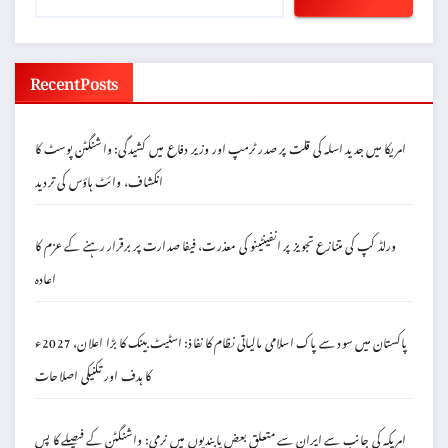
Recent Posts
امریکا میں جدید اسلہ کی قلت پر صدر ٹرمپ اور وزیر دفاع میں کشیدگی: واشنگٹن پوسٹ کا
انکشاف، وائٹ ہاؤس کی تردید
ورلڈ کپ کی متنازع تجویز پر انفینٹینو کی معذرت، فیفا صدارت پر برقرار رہنے کے عزم کا
اعادہ
پاکستان میں سود سے پاک اسلامی مالیاتی نظام کا نفاذ: اسٹیٹ بینک کا بڑا اعلان، 2027ء
کا ہدف اور تکنیکی اصلاحات
امریکہ کی جانب سے ایران سے متعلق بعض پابندیوں میں نرمی: واشنگٹن کے فیصلے کا پس