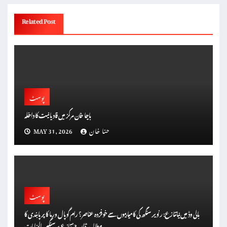
Related Post
پوسٹ
باچا خان مرکز میں قادیانیت کا داخلہ
حنا خان
MAY 31, 2026
پوسٹ
بالی وڈ میں نیا تنازع: رنویر سنگھ کی کامیابیوں سے خوفزدہ عناصر؟ رام گوپال ورما کا پر پابندی کا
مطالبہ، ‘ڈان 3’ تنازع پر سنگین الزامات