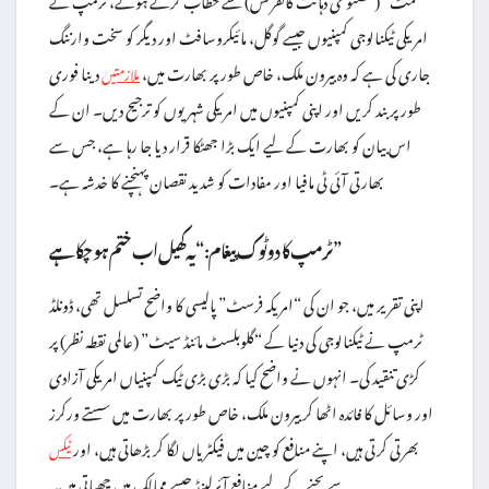
امریکی ٹیکنالوجی کمپنیوں جیسے گوگل، مائیکروسافٹ اور دیگر کو سخت وارننگ
جاری کی ہے کہ وہ بیرون ملک، خاص طور پر بھارت میں،
دینا فوری
ملازمتیں
طور پر بند کریں اور اپنی کمپنیوں میں امریکی شہریوں کو ترجیح دیں۔ ان کے
اس بیان کو بھارت کے لیے ایک بڑا جھٹکا قرار دیا جا رہا ہے، جس سے
بھارتی آئی ٹی مافیا اور مفادات کو شدید نقصان پہنچنے کا خدشہ ہے۔
ٹرمپ کا دوٹوک پیغام: “یہ کھیل اب ختم ہو چکا ہے”
اپنی تقریر میں، جو ان کی “امریکہ فرسٹ” پالیسی کا واضح تسلسل تھی، ڈونلڈ
ٹرمپ نے ٹیکنالوجی کی دنیا کے “گلوبلسٹ مائنڈ سیٹ” (عالمی نقطہ نظر) پر
کڑی تنقید کی۔ انہوں نے واضح کیا کہ بڑی بڑی ٹیک کمپنیاں امریکی آزادی
اور وسائل کا فائدہ اٹھا کر بیرون ملک، خاص طور پر بھارت میں سستے ورکرز
بھرتی کرتی ہیں، اپنے منافع کو چین میں فیکٹریاں لگا کر بڑھاتی ہیں، اور
ٹیکس
سے بچنے کے لیے منافع آئرلینڈ جیسے ممالک میں چھپاتی ہیں۔