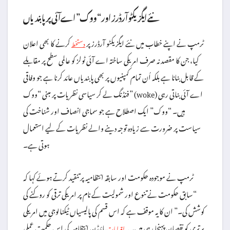
نئے ایگزیکٹو آرڈرز اور “ووک” اے آئی پر پابندیاں
ٹرمپ نے اپنے خطاب میں نئے ایگزیکٹو آرڈرز پر
کرنے کا بھی اعلان
دستخط
کیا، جن کا مقصد نہ صرف امریکی ساختہ اے آئی ٹولز کو عالمی سطح پر مقابلے
کے قابل بنانا ہے بلکہ اُن تمام کمپنیوں پر بھی پابندیاں عائد کرنا ہے جو وفاقی
فنڈنگ لے کر سیاسی نظریات پر مبنی “ووک” (woke) اے آئی بناتی رہی
ہیں۔ “ووک” ایک اصطلاح ہے جو سماجی انصاف اور شناخت کی
سیاست پر ضرورت سے زیادہ توجہ دینے والے نظریات کے لیے استعمال
ہوتی ہے۔
ٹرمپ نے موجودہ حکومت اور سابقہ انتظامیہ پر تنقید کرتے ہوئے کہا کہ
“سابق حکومت نے تنوع اور شمولیت کے نام پر امریکی ترقی کو روکنے کی
کوشش کی۔” ان کا یہ موقف ہے کہ اس قسم کی پالیسیاں ٹیکنالوجی میں امریکی
برتری کو نقصان پہنچا رہی ہیں۔ یہ
بائیڈن انتظامیہ کی اس حکمت عملی
اقدامات