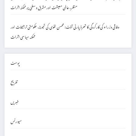
منظر، عالمی معیشت اور مشرق وسطیٰ پر ممکنہ اثرات
وفاقی وزراء کی کارکردگی کا تھرڈ پارٹی آڈٹ: محسن نقوی کی تجویز، حکومتی ترجیحات اور
ممکنہ سیاسی اثرات
پوسٹ
تفریح
خبریں
سپورٹس