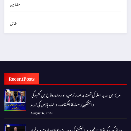
مضامین
مقامی
Recent Posts
امریکا میں جدید اسلہ کی قلت پر صدر ٹرمپ اور وزیر دفاع میں کشیدگی:
واشنگٹن پوسٹ کا انکشاف، وائٹ ہاؤس کی تردید
August 6, 2026
ورلڈ کپ کی متنازع تجویز پر انفینٹینو کی معذرت، فیفا صدارت پر برقرار