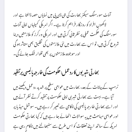
آؤٹ سورسنگ سیکٹر بھارت کی جی ڈی پی میں نمایاں حصہ ڈالتا ہے اور
لاکھوں افراد کو روزگار فراہم کرتا ہے۔ اگر امریکی کمپنیاں اپنی آؤٹ
سورسنگ کی حکمت عملی پر نظر ثانی کرتی ہیں اور امریکی ورکرز کو ملازمتیں دینا
شروع کرتی ہیں، تو اس سے بھارت میں نئی ملازمتوں کی تخلیق بھی متاثر ہو گی
اور موجودہ ملازمتوں پر بھی تلوار لٹک جائے گی۔
بھارتی شہریوں کا ردعمل: حکومت کی خارجہ پالیسی پر تنقید
ٹرمپ کے بیانات کے بعد، بھارت میں عوامی سطح پر شدید ردعمل دیکھنے میں
آیا ہے۔ بہت سے بھارتی شہری اپنی حکومت پر تنقید کرتے نظر آئے ہیں
اور اسے بھارتی خارجہ پالیسی کی ناکامی سے تعبیر کر رہے ہیں۔ سوشل میڈیا پر
اور عوامی مباحث میں یہ سوالات اٹھائے جا رہے ہیں کہ کیا بھارتی حکومت
امریکہ کے ساتھ اپنے تعلقات کو اس طرح سے سنبھالنے میں ناکام رہی ہے