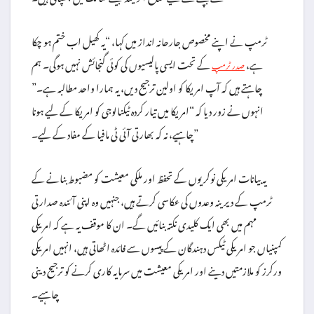
ٹرمپ نے اپنے مخصوص جارحانہ انداز میں کہا، “یہ کھیل اب ختم ہو چکا
ہے،
کے تحت ایسی پالیسیوں کی کوئی گنجائش نہیں ہوگی۔ ہم
صدر ٹرمپ
چاہتے ہیں کہ آپ امریکا کو اولین ترجیح دیں، یہ ہمارا واحد مطالبہ ہے۔”
انہوں نے زور دیا کہ “امریکا میں تیار کردہ ٹیکنالوجی کو امریکا کے لیے ہونا
چاہیے، نہ کہ بھارتی آئی ٹی مافیا کے مفاد کے لیے۔”
یہ بیانات امریکی نوکریوں کے تحفظ اور ملکی معیشت کو مضبوط بنانے کے
ٹرمپ کے دیرینہ وعدوں کی عکاسی کرتے ہیں، جنہیں وہ اپنی آئندہ صدارتی
مہم میں بھی ایک کلیدی نکتہ بنائیں گے۔ ان کا موقف یہ ہے کہ امریکی
کمپنیاں جو امریکی ٹیکس دہندگان کے پیسوں سے فائدہ اٹھاتی ہیں، انہیں امریکی
ورکرز کو ملازمتیں دینے اور امریکی معیشت میں سرمایہ کاری کرنے کو ترجیح دینی
چاہیے۔