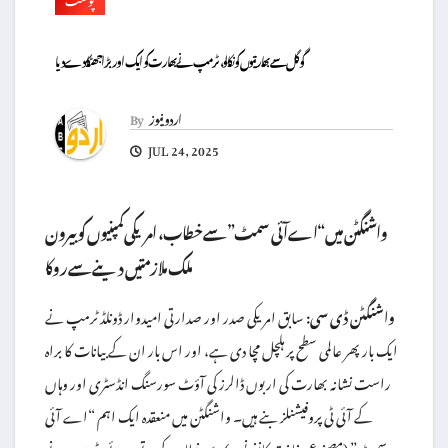
گوگل سے بھارتیوں کو نکالو، ٹرمپ نے بھارت کو ایک اور بڑا جھٹکا دے دیا
اردو نیوز
By
JUL 24, 2025
واشنگٹن میں “اے آئی سمٹ” سے خطاب، امریکی کمپنیوں کو بیرون
ملک ملازمتیں دینے سے روکا
واشنگٹن ڈی سی:
سابق امریکی صدر اور صدارتی امیدوار ڈونلڈ ٹرمپ نے
ایک بار پھر عالمی سطح پر ہلچل مچا دی ہے، اور اس بار ان کے بیانات کا براہ
راست نشانہ بھارت کی اربوں ڈالرز کی آؤٹ سورسنگ انڈسٹری اور وہاں
کے آئی ٹی پروفیشنلز بنے ہیں۔ واشنگٹن میں منعقدہ ایک اہم “اے آئی
سمٹ” (مصنوعی ذہانت کانفرنس) سے خطاب کرتے ہوئے، ٹرمپ نے