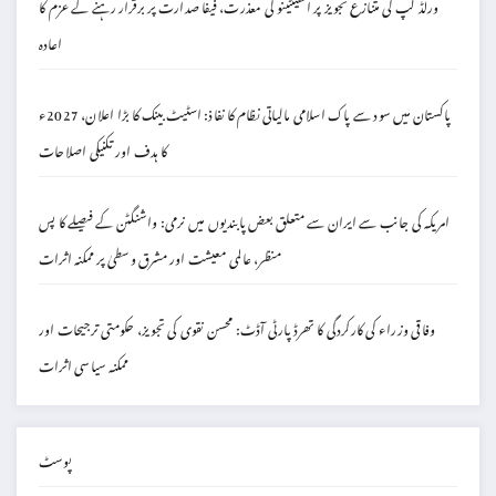
ورلڈ کپ کی متنازع تجویز پر انفینٹینو کی معذرت، فیفا صدارت پر برقرار رہنے کے عزم کا
اعادہ
پاکستان میں سود سے پاک اسلامی مالیاتی نظام کا نفاذ: اسٹیٹ بینک کا بڑا اعلان، 2027ء
کا ہدف اور تکنیکی اصلاحات
امریکہ کی جانب سے ایران سے متعلق بعض پابندیوں میں نرمی: واشنگٹن کے فیصلے کا پس
منظر، عالمی معیشت اور مشرق وسطیٰ پر ممکنہ اثرات
وفاقی وزراء کی کارکردگی کا تھرڈ پارٹی آڈٹ: محسن نقوی کی تجویز، حکومتی ترجیحات اور
ممکنہ سیاسی اثرات
پوسٹ