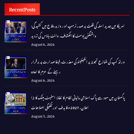
Recent Posts
امریکا میں جدید اسلہ کی قلت پر صدر ٹرمپ اور وزیر دفاع میں کشیدگی:
واشنگٹن پوسٹ کا انکشاف، وائٹ ہاؤس کی تردید
August 6, 2026
ورلڈ کپ کی متنازع تجویز پر انفینٹینو کی معذرت، فیفا صدارت پر برقرار
رہنے کے عزم کا اعادہ
August 6, 2026
پاکستان میں سود سے پاک اسلامی مالیاتی نظام کا نفاذ: اسٹیٹ بینک کا بڑا
اعلان، 2027ء کا ہدف اور تکنیکی اصلاحات
August 5, 2026