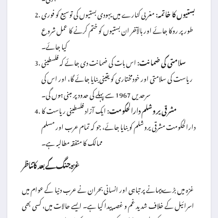
بستیوں کا خاتمہ:
مغربی کنارے میں یہودی بستیوں کی توسیع کو فوری
طور پر روکا جائے اور بالآخر ان بستیوں کو ختم کرنے کا عمل شروع
کیا جائے۔
سلامتی کی ضمانت:
اس بات کی ضمانت دی جائے کہ فلسطینی
ریاست کی سلامتی اور خودمختاری کو یقینی بنایا جائے گا، اور اس کی
سرحدیں 1967 سے پہلے کی حدود پر مبنی ہوں گی۔
مشرقی یروشلم دارالحکومت:
ایک آزاد فلسطینی ریاست کا
دارالحکومت مشرقی یروشلم کو بنایا جائے، جو کہ تمام عرب اور مسلم
ممالک کا متفقہ مطالبہ ہے۔
غزہ جنگ کے بعد کا تناظر
غزہ میں بڑے پیمانے پر تباہی اور انسانی بحران نے عرب دنیا کے عوام میں
اسرائیل کے خلاف شدید غم و غصہ پیدا کیا ہے۔ ایسے حالات میں، کسی بھی