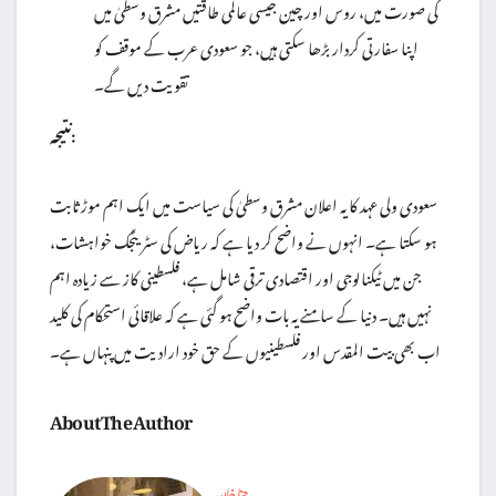
کی صورت میں، روس اور چین جیسی عالمی طاقتیں مشرق وسطیٰ میں
اپنا سفارتی کردار بڑھا سکتی ہیں، جو سعودی عرب کے موقف کو
تقویت دیں گے۔
نتیجہ:
سعودی ولی عہد کا یہ اعلان مشرق وسطیٰ کی سیاست میں ایک اہم موڑ ثابت
ہو سکتا ہے۔ انہوں نے واضح کر دیا ہے کہ ریاض کی سٹریٹجک خواہشات،
جن میں ٹیکنالوجی اور اقتصادی ترقی شامل ہے، فلسطینی کاز سے زیادہ اہم
نہیں ہیں۔ دنیا کے سامنے یہ بات واضح ہو گئی ہے کہ علاقائی استحکام کی کلید
اب بھی بیت المقدس اور فلسطینیوں کے حق خود ارادیت میں پنہاں ہے۔
About The Author
حنا خان