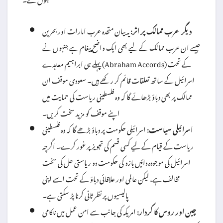
دیگر عرب ممالک پر اثر:
یہ بیان متحدہ عرب امارات اور بحرین
جیسے ان عرب ممالک کے لیے بھی ایک واضح پیغام ہے جنہوں نے
پہلے ہی ابراہیم معاہدے (Abraham Accords) کے تحت
اسرائیل کے ساتھ تعلقات قائم کر رکھے ہیں۔ سعودی موقف ان
ممالک پر بھی دباؤ بڑھائے گا کہ وہ فلسطینی ریاست کی حمایت میں
اپنے موقف کو مزید سخت کریں۔
اسرائیلی سیاست:
اسرائیلی حکومت پر دباؤ بڑھے گا کہ وہ فلسطینی
ریاست کے قیام کے لیے کسی قسم کی تجویز پر غور کرے۔ اگرچہ
اسرائیل کی موجودہ دائیں بازو کی حکومت دو ریاستی حل کی سخت
مخالف ہے، لیکن عالمی اور علاقائی دباؤ کے تحت اسے اپنی
پالیسیوں پر نظر ثانی کرنا پڑ سکتی ہے۔
چین اور روس کا کردار:
امریکہ کی جانب سے امن عمل میں ناکامی