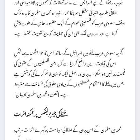
عرب رہنما کے لیے اسرائیل کے ساتھ تعلقات کو معمول پر لانا سیاسی اور
اخلاقی طور پر انتہائی مشکل ہو چکا تھا۔ شہزادہ محمد بن سلمان کا یہ دوٹوک
موقف سعودی عرب کو فلسطینی عوام کے ایک مضبوط حامی کے طور پر پیش
کرتا ہے اور اندرون ملک بھی ان کی حمایت کو مزید تقویت بخشتا ہے۔
اگرچہ سعودی عرب خطے میں اسرائیل کے ساتھ امن کا خواہشمند ہے، لیکن
اس کی قیادت نے یہ واضح کر دیا ہے کہ یہ امن فلسطینیوں کے حقوق کی
قیمت پر نہیں ہو سکتا۔ یہ بیان دراصل ایک توازن قائم کرنے کی کوشش ہے
جس میں خطے کا استحکام فلسطینیوں کے بنیادی حقوق کی ضمانت سے مشروط
ہے۔ [تصویر: محمد بن سلمان کا بیان]
خطے کی جیو پولیٹکس پر ممکنہ اثرات
محمد بن سلمان کے اس بیان کے علاقائی سیاست پر گہرے اثرات مرتب
ہوں گے۔