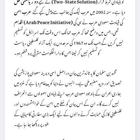
کو بنیادی شرط قرار
دو ریاستی حل (Two-State Solution)
کے لیے
دیا ہے۔ سنہ 2002 میں عرب لیگ کی جانب سے پیش کیے گئے
عرب امن
کی قیادت سعودی عرب نے ہی کی
اقدام (Arab Peace Initiative)
تھی، جس میں واضح تھا کہ عرب ممالک اس وقت تک اسرائیل کو تسلیم
نہیں کریں گے جب تک وہ 1967 کی سرحدوں پر ایک آزاد فلسطینی ریاست
کو تسلیم نہیں کر لیتا جس کا دارالحکومت مشرقی یروشلم ہو۔
محمد بن سلمان کا یہ تازہ ترین بیان دراصل اسی دیرینہ سعودی پوزیشن کی
تصدیق اور مزید مضبوطی ہے۔ انہوں نے دنیا کو یہ پیغام دیا ہے کہ غزہ میں
جاری بحران کے باوجود سعودی عرب اپنے بنیادی اصولوں سے انحراف
نہیں کرے گا۔ ان کے اس بیان کو خطے میں امن کے خواہشمندوں اور
فلسطینی کاز کی حمایت کرنے والوں کے لیے ایک بڑی سفارتی کامیابی کے
طور پر دیکھا جا رہا ہے۔