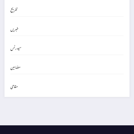
تفریح
خبریں
سپورٹس
مضامین
مقامی