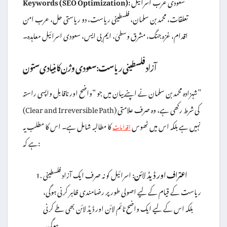
سعودی عرب اسرائیل
Keywords (SEO Optimization):
تعلقات، محمد بن سلمان، فلسطینی ریاست، دو ریاستی حل، عرب امن
اقدام، غزہ جنگ، مشرق وسطیٰ، ایم بی ایس، سعودی اسرائیل معاہدہ۔
آزاد فلسطینی ریاست: سعودی وژن کا بنیادی ستون
شہزادہ محمد بن سلمان نے اپنے بیان میں جو “واضح اور ناقابل واپسی راستہ”
(Clear and Irreversible Path) کی شرط رکھی ہے، وہ صرف علامتی
نہیں ہے بلکہ اس میں ٹھوس
کا مطالبہ شامل ہے۔ اس کا مطلب یہ
اقدامات
ہے کہ:
اعتراف اور ڈیڈ لائن:
اسرائیل کو نہ صرف ایک آزاد فلسطینی
ریاست کے قیام کے لیے اصولی طور پر رضامندی ظاہر کرنی ہوگی،
بلکہ اس کے لیے ایک واضح ٹائم لائن اور ڈیڈ لائن بھی طے کرنی
ہوگی۔