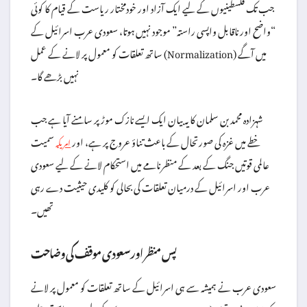
جب تک فلسطینیوں کے لیے ایک آزاد اور خودمختار ریاست کے قیام کا کوئی
“واضح اور ناقابل واپسی راستہ” موجود نہیں ہوتا، سعودی عرب اسرائیل کے
ساتھ تعلقات کو معمول پر لانے کے عمل (Normalization) میں آگے
نہیں بڑھے گا۔
شہزادہ محمد بن سلمان کا یہ بیان ایک ایسے نازک موڑ پر سامنے آیا ہے جب
خطے میں غزہ کی صورتحال کے باعث تناؤ عروج پر ہے، اور
سمیت
امریکہ
عالمی قوتیں جنگ کے بعد کے منظرنامے میں استحکام لانے کے لیے سعودی
عرب اور اسرائیل کے درمیان تعلقات کی بحالی کو کلیدی حیثیت دے رہی
تھیں۔
پس منظر اور سعودی موقف کی وضاحت
سعودی عرب نے ہمیشہ سے ہی اسرائیل کے ساتھ تعلقات کو معمول پر لانے