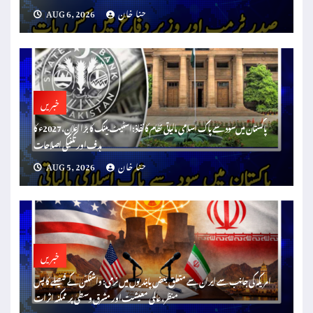
حنا خان
AUG 6, 2026
خبریں
پاکستان میں سود سے پاک اسلامی مالیاتی نظام کا نفاذ: اسٹیٹ بینک کا بڑا اعلان، 2027ء کا
ہدف اور تکنیکی اصلاحات
حنا خان
AUG 5, 2026
خبریں
امریکہ کی جانب سے ایران سے متعلق بعض پابندیوں میں نرمی: واشنگٹن کے فیصلے کا پس
منظر، عالمی معیشت اور مشرق وسطیٰ پر ممکنہ اثرات