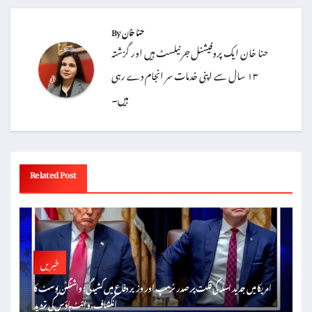
حنا خان
By
حنا خان ایک پروفیشنل جرنیلسٹ ہیں اور گزشتہ
۱۳ سال سے اپنی خدمات سر انجام دے رہی
ہیں۔
Related Post
خبریں
امریکا میں جدید اسلہ کی قلت پر صدر ٹرمپ اور وزیر دفاع میں کشیدگی: واشنگٹن پوسٹ کا
انکشاف، وائٹ ہاؤس کی تردید