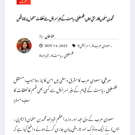
محمد بن سلمان کا تاریخی اعلان: فلسطینی ریاست کے بغیر اسرائیل سے تعلقات معمول پر لانا ناممکن
حنا خان
By
,
#سعودی عرب
,
#اسرائیل
NOV 19, 2025
#فلسطینی ریاست
,
#شہزادہ
سرخی:
سعودی عرب کا مشرق وسطیٰ میں امن کا نیا روڈ میپ: مستقل
فلسطینی ریاست کے قیام کے بغیر اسرائیل سے کسی بھی قسم کا تعلقات کا
معاہدہ مسترد
، سعودی عرب کے ولی عہد اور وزیراعظم شہزادہ محمد بن سلمان (ایم بی
ایس) نے ایک دوٹوک اور تاریخی بیان جاری کرتے ہوئے واضح کیا ہے کہ