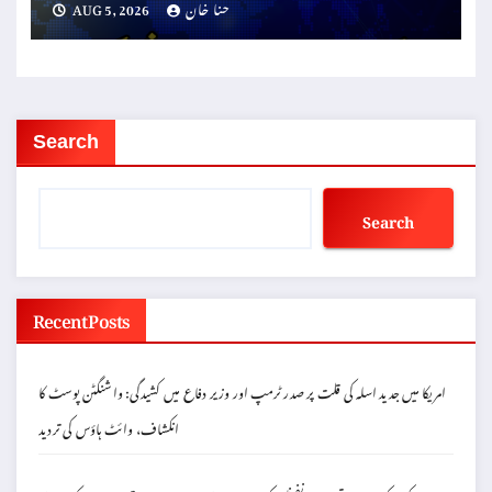
حنا خان
AUG 5, 2026
Search
Search
Recent Posts
امریکا میں جدید اسلہ کی قلت پر صدر ٹرمپ اور وزیر دفاع میں کشیدگی: واشنگٹن پوسٹ کا
انکشاف، وائٹ ہاؤس کی تردید