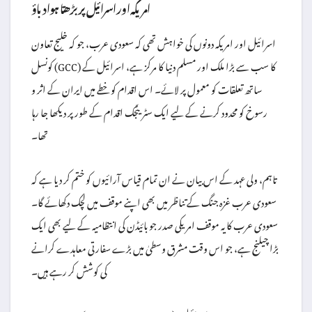
امریکہ اور اسرائیل پر بڑھتا ہوا دباؤ
اسرائیل اور امریکہ دونوں کی خواہش تھی کہ سعودی عرب، جو کہ خلیج تعاون
کونسل (GCC) کا سب سے بڑا ملک اور مسلم دنیا کا مرکز ہے، اسرائیل کے
ساتھ تعلقات کو معمول پر لائے۔ اس اقدام کو خطے میں ایران کے اثر و
رسوخ کو محدود کرنے کے لیے ایک سٹریٹجک اقدام کے طور پر دیکھا جا رہا
تھا۔
تاہم، ولی عہد کے اس بیان نے ان تمام قیاس آرائیوں کو ختم کر دیا ہے کہ
سعودی عرب غزہ جنگ کے تناظر میں بھی اپنے موقف میں لچک دکھائے گا۔
سعودی عرب کا یہ موقف امریکی صدر جو بائیڈن کی انتظامیہ کے لیے بھی ایک
بڑا چیلنج ہے، جو اس وقت مشرق وسطیٰ میں بڑے سفارتی معاہدے کرانے
کی کوشش کر رہے ہیں۔