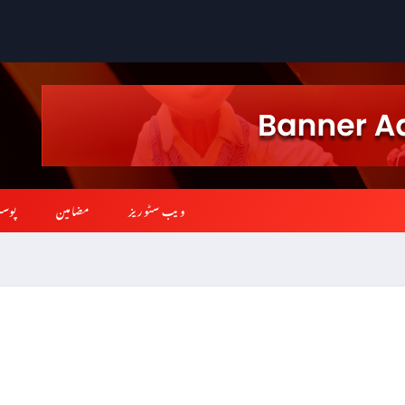
ویب سٹوریز
مضامین
پوس