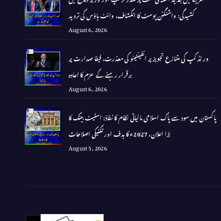
کشیدگی: واشنگٹن پوسٹ کا انکشاف، وائٹ ہاؤس کی تردید
August 6, 2026
ورلڈ کپ کی متنازع تجویز پر انفینٹینو کی معذرت، فیفا صدارت پر
برقرار رہنے کے عزم کا اعادہ
August 6, 2026
پاکستان میں سود سے پاک اسلامی مالیاتی نظام کا نفاذ: اسٹیٹ بینک کا
بڑا اعلان، 2027ء کا ہدف اور تکنیکی اصلاحات
August 5, 2026