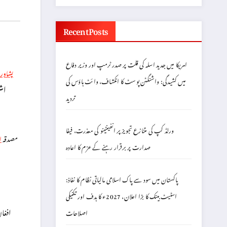
Recent Posts
امریکا میں جدید اسلہ کی قلت پر صدر ٹرمپ اور وزیر دفاع
پشاور
میں کشیدگی: واشنگٹن پوسٹ کا انکشاف، وائٹ ہاؤس کی
اش
تردید
ورلڈ کپ کی متنازع تجویز پر انفینٹینو کی معذرت، فیفا
مصدقہ
ا
صدارت پر برقرار رہنے کے عزم کا اعادہ
پاکستان میں سود سے پاک اسلامی مالیاتی نظام کا نفاذ:
اسٹیٹ بینک کا بڑا اعلان، 2027ء کا ہدف اور تکنیکی
افغان
اصلاحات