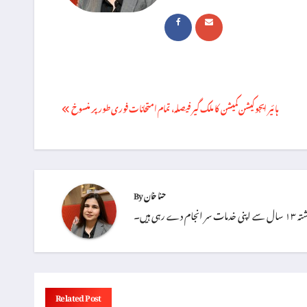
Post
ہائیر ایجوکیشن کمیشن کا ملک گیر فیصلہ، تمام امتحانات فوری طور پر منسوخ
navigation
حنا خان
By
 ہیں۔
Related Post