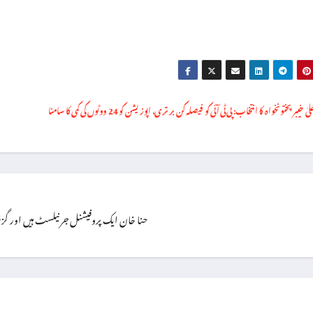
 خیبرپختونخواہ کا انتخاب: پی ٹی آئی کو فیصلہ کن برتری، اپوزیشن کو 24 ووٹوں کی کمی کا سامنا
حنا خان ایک پروفیشنل جرنیلسٹ ہیں اور گزشتہ ۱۳ سال سے اپنی خدمات سر انجام دے رہی