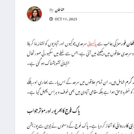
حنا خان
By
OCT 11, 2025
غان فورسز
کی جانب سے
سرحدی چوکیوں اور آبادیوں کو نشانہ بنا کر
بلا
پاکستانی
متعدد سرحدی علاقوں میں دیکھنے میں آئی ہے، جس سے خطے میں سکیورٹی صورتحال
انتہائی تشویشناک ہو گئی ہے۔
ر کرم
شامل ہیں۔ ان تمام علاقوں میں سرحد کے اس پار سے بھاری اور ہلکے
کو خطرہ لاحق ہوا ہے بلکہ مقامی آبادی میں بھی خوف و ہراس پھیل گیا ہے۔
پاک فوج کا بھرپور اور مؤثر جواب
ابی کارروائی
کا آغاز کر دیا ہے۔ پاک فوج کے دستوں نے تیزی سے پوزیشن