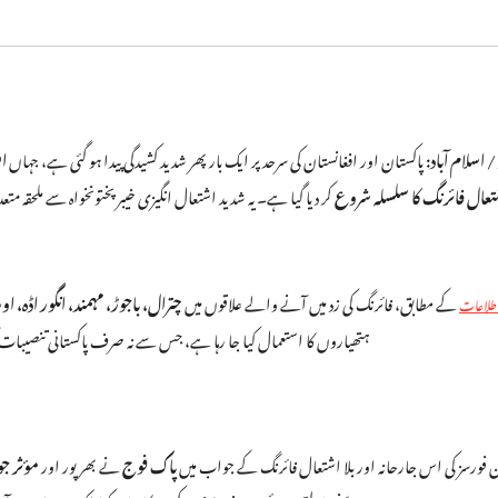
/ اسلام آباد:
پاکستان اور افغانستان کی سرحد پر ایک بار پھر شدید کشیدگی پیدا ہو گئی ہے، جہاں
اف
تعال فائرنگ کا سلسلہ شروع
کر دیا گیا ہے۔ یہ شدید اشتعال انگیزی خیبرپختونخواہ سے ملحقہ 
کے مطابق، فائرنگ کی زد میں آنے والے علاقوں میں
چترال، باجوڑ، مہمند، انگور اڈہ، او
طلاعات
ہتھیاروں کا استعمال کیا جا رہا ہے، جس سے نہ صرف پاکستانی تنصیبات 
 فورسز کی اس جارحانہ اور بلا اشتعال فائرنگ کے جواب میں
پاک فوج
نے بھرپور اور
مؤثر جو