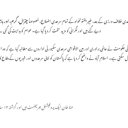
دی خلاف ورزی کے بعد، خیبرپختونخواہ کے تمام سرحدی اضلاع، خصوصاً
چترال، کرم، اور باج
دیے گئے ہیں اور نگرانی کو مزید سخت کر دیا گیا ہے۔ عوام کو ہدایت کی گ
نی حکومت نے عالمی برادری اور بین الاقوامی سرحدی سکیورٹی اداروں سے مطالبہ کیا ہے کہ وہ ا
ل سکتی ہے۔ اسلام آباد نے واضح کر دیا ہے کہ پاکستان کو اپنی سرحدوں اور شہریوں کے دفاع
حنا خان ایک پروفیشنل جرنیلسٹ ہیں اور گزشتہ ۱۳ سال سے اپنی خدمات سر انجام دے رہی ہیں۔