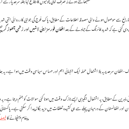
سنبھالتے ہوئے نہ صرف اپنی چوکیوں کا دفاع کیا بلکہ سرحد پار 
ذرائع سے موصول ہونے والی مصدقہ اطلاعات کے مطابق، پاک فوج کی جوابی کارروائی اتنی شدید 
دی گئی ہے کہ شدید فائرنگ کے تبادلے کے بعد
افغان فورسز اپنی لاشیں اور زخمی چھوڑ کر
پیچ
ک-افغان سرحد پر یہ بلا اشتعال حملہ ایک انتہائی اہم اور حساس سیاسی وقت میں ہوا ہے۔ ی
 ماہرین کے مطابق، یہ اشتعال انگیزی ایسے نازک وقت میں ہونا کئی سوالات کو جنم دیتا ہے۔ یہ
ان اور افغانستان کے درمیان پہلے سے ہی کشیدہ تعلقات میں مزید بگاڑ پیدا کر سکتی ہے۔ پاکستان
پیغام پہنچانے کا
فیصلہ