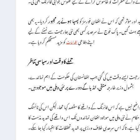
سے آنے والے خطرات کو خاموش کرانے کے لیے ٹھوس جوابی فائرنگ بھی کی۔
اور مؤثر تھی کہ اس نے افغان فورسز کو
پسپا ہونے پر مجبور
کر دیا۔ یہ بھی
ھے ہٹ گئیں۔ پاک فوج نے سرحد پر کسی بھی نئی جارحیت سے نمٹنے کے لیے
اپنے دفاعی
کو مزید مستحکم کر دیا ہے۔
اقدامات
حملے کا وقت اور سیاسی تناظر
ہ جارحیت ایسے وقت میں کی گئی جب افغانستان کی حکومت کے اہم نمائندے،
بشمول وزیر خارجہ
متقی، انڈیا کے دورے پر نئی دہلی میں موجود
ہیں۔
 واضح نہیں ہے کہ اس فائرنگ کے واقعے کا مقصد کیا تھا، لیکن اس کی ٹائمنگ
ی حکام نے نئی دہلی میں موجود افغان نمائندوں تک اس واقعے کی شدید مذمت کا
کیا ہے، تاکہ اس سرحدی خلاف ورزی پر شدید تحفظات کا اظہار کیا جا سکے۔