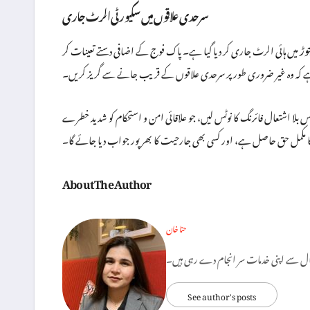
سرحدی علاقوں میں سکیورٹی الرٹ جاری
وڑ
میں ہائی الرٹ جاری کر دیا گیا ہے۔ پاک فوج کے اضافی دستے تعینات کر
ئی ہے کہ وہ غیر ضروری طور پر سرحدی علاقوں کے قریب جانے سے گریز کریں۔
س بلا اشتعال فائرنگ کا نوٹس لیں، جو علاقائی امن و استحکام کو شدید خطرے
 کا مکمل حق حاصل ہے، اور کسی بھی جارحیت کا بھرپور جواب دیا جائے گا۔
About The Author
حنا خان
See author's posts