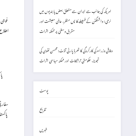
امریکہ کی جانب سے ایران سے متعلق بعض پابندیوں میں
فوجی 
نرمی: واشنگٹن کے فیصلے کا پس منظر، عالمی معیشت اور
اطلاع 
مشرق وسطیٰ پر ممکنہ اثرات
وفاقی وزراء کی کارکردگی کا تھرڈ پارٹی آڈٹ: محسن نقوی کی
تجویز، حکومتی ترجیحات اور ممکنہ سیاسی اثرات
پا
پوسٹ
سفارتی
تفریح
پاکست
خبریں