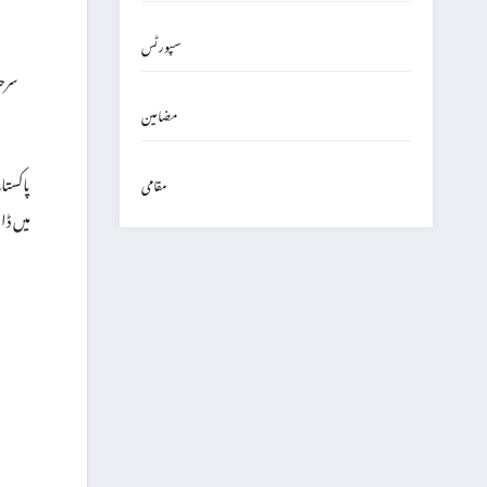
سپورٹس
سرح
مضامین
پاکستا
مقامی
میں ڈا