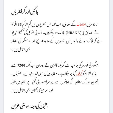
ہلاکتیں اور گرفتاریاں
تازہ ترین
کے مطابق، اب تک ان جھڑپوں میں کم از کم
35 افراد
اطلاعات
ہلاک ہو چکے ہیں۔ انسانی حقوق کی تنظیم ‘ہرانا’ (HRANA) نے تصدیق کی
ہے کہ ہلاک ہونے والوں میں مظاہرین کے علاوہ 4 بچے اور 2 سیکورٹی اہلکار
بھی شامل ہیں۔
سیکورٹی فورسز کی جانب سے کریک ڈاؤن کے دوران اب تک
1200 سے
زائد افراد
کو
کیا جا چکا ہے۔ مظاہرین کی بڑی تعداد تہران، اصفہان،
گرفتار
قزوین اور کردستان کے علاقوں سے زیرِ حراست لی گئی ہے، جن میں طلبہ
اور سماجی کارکنان بھی شامل ہیں۔
احتجاج کی وجہ: معاشی بحران