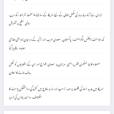
ایران نے آبنائے ہرمز کی مکمل بحالی کے لیے امریکا کے سامنے 6 سخت شرائط رکھ دیں،
عالمی سطح پر تشویش
مکہ جوائنٹ ڈیفنس ایگریمنٹ: پاکستان، سعودی عرب اور ترکیہ کے درمیان تاریخی دفاعی
معاہدہ طے پا گیا
صنعاء کا نیا عسکری نظریہ: یمنی سرزمین پر سعودی افواج اور ان کے اتحادیوں کو مکمل
ہدف بنانے کا اعلان
امریکا میں جدید اسلہ کی قلت پر صدر ٹرمپ اور وزیر دفاع میں کشیدگی: واشنگٹن پوسٹ کا
انکشاف، وائٹ ہاؤس کی تردید