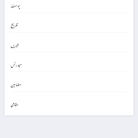
پوسٹ
تفریح
خبریں
سپورٹس
مضامین
مقامی