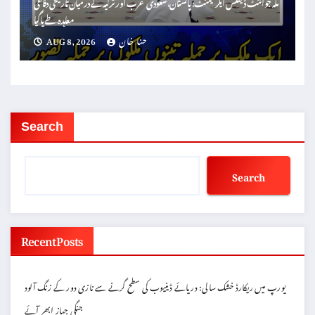
مکہ جوائنٹ ڈیفنس ایگریمنٹ: پاکستان، سعودی عرب اور ترکیہ کے درمیان تاریخی دفاعی
معاہدہ طے پا گیا
حنا خان
AUG 8, 2026
Search
Search
Recent Posts
یورپ میں ریکارڈ خشک سالی: دریائے ڈینیوب کی سطح گرنے سے نازی دور کے زنگ آلود
جنگی جہاز ابھر آئے