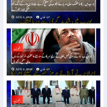
یورپ میں ریکارڈ خشک سالی: دریائے ڈینیوب کی سطح گرنے سے نازی دور کے زنگ آلود
جنگی جہاز ابھر آئے
حنا خان
AUG 9, 2026
خبریں
ایران نے آبنائے ہرمز کی مکمل بحالی کے لیے امریکا کے سامنے 6 سخت شرائط رکھ دیں،
عالمی سطح پر تشویش
حنا خان
AUG 9, 2026
خبریں