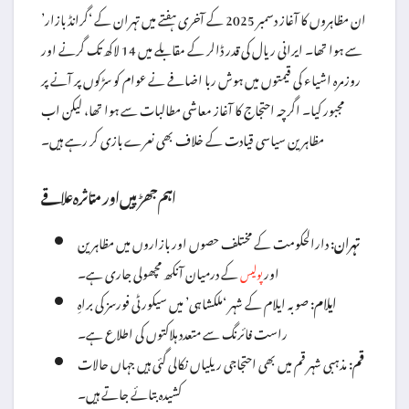
ان مظاہروں کا آغاز دسمبر 2025 کے آخری ہفتے میں تہران کے ‘گرانڈ بازار’
سے ہوا تھا۔ ایرانی ریال کی قدر ڈالر کے مقابلے میں 14 لاکھ تک گرنے اور
روزمرہ اشیاء کی قیمتوں میں ہوش ربا اضافے نے عوام کو سڑکوں پر آنے پر
مجبور کیا۔ اگرچہ احتجاج کا آغاز معاشی مطالبات سے ہوا تھا، لیکن اب
مظاہرین سیاسی قیادت کے خلاف بھی نعرے بازی کر رہے ہیں۔
اہم جھڑپیں اور متاثرہ علاقے
تہران:
دارالحکومت کے مختلف حصوں اور بازاروں میں مظاہرین
اور
کے درمیان آنکھ مچھولی جاری ہے۔
پولیس
ایلام:
صوبہ ایلام کے شہر ‘ملکشاہی’ میں سیکورٹی فورسز کی براہِ
راست فائرنگ سے متعدد ہلاکتوں کی اطلاع ہے۔
قم:
مذہبی شہر قم میں بھی احتجاجی ریلیاں نکالی گئی ہیں جہاں حالات
کشیدہ بتائے جاتے ہیں۔