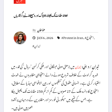
ا 250 مقامات تک پھیلاؤ، 35 ہلاک اور وسیع پیمانے پر گرفتاریاں
حنا خان
By
,
#احتجاج
,
#Protest in Iran
JAN 6, 2026
#ایران
تہران / دبئی:
میں بڑھتی ہوئی مہنگائی اور ملکی کرنسی ‘ریال’ کی قدر میں
ایران
شدید گراوٹ کے خلاف شروع ہونے والے احتجاجی مظاہروں نے شدت
اختیار کر لی ہے۔ انسانی حقوق کی تنظیموں اور بین الاقوامی میڈیا کے مطابق،
احتجاج کا دائرہ ملک کے 27 صوبوں کے کم از کم 250 مقامات تک پھیل چکا
ہے، جس کے نتیجے میں سیکورٹی فورسز اور مظاہرین کے درمیان پرتشدد
جھڑپیں ہوئی ہیں۔