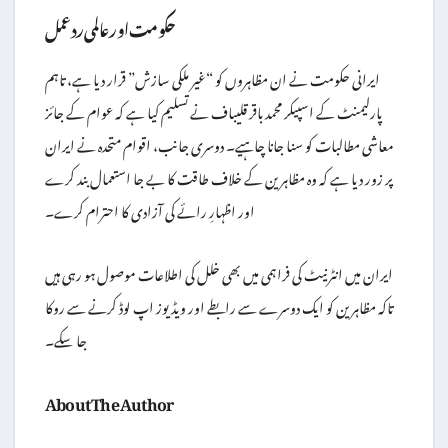
حکومت اور عالمی ردعمل
ایرانی حکومت نے ان مظاہروں کو “غیر ملکی سازش” قرار دیا ہے، تاہم
پارلیمنٹ کے اسپیکر محمد باقر قلیباف نے تسلیم کیا ہے کہ عوام کے جائز
معاشی مطالبات کو سنا جانا چاہیے۔ دوسری جانب، اقوام متحدہ نے ایران
پر زور دیا ہے کہ وہ مظاہرین کے خلاف طاقت کا بے جا استعمال بند کرے
اور اظہارِ رائے کی آزادی کا احترام کرے۔
ایران میں انٹرنیٹ کی فراہمی میں بھی خلل کی اطلاعات موصول ہو رہی ہیں
تاکہ مظاہرین کو ایک دوسرے سے رابطے اور ویڈیوز اپ لوڈ کرنے سے روکا
جا سکے۔
About The Author