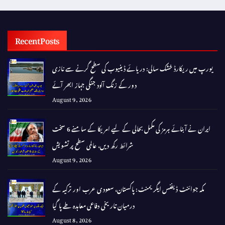
Recent Posts
یورپ میں ریکارڈ خشک سالی: دریائے ڈینیوب کی سطح گرنے سے نازی
دور کے زنگ آلود جنگی جہاز ابھر آئے
August 9, 2026
ایران نے آبنائے ہرمز کی مکمل بحالی کے لیے امریکا کے سامنے 6 سخت
شرائط رکھ دیں، عالمی سطح پر تشویش
August 9, 2026
مکہ جوائنٹ ڈیفنس ایگریمنٹ: پاکستان، سعودی عرب اور ترکیہ کے
درمیان تاریخی دفاعی معاہدہ طے پا گیا
August 8, 2026