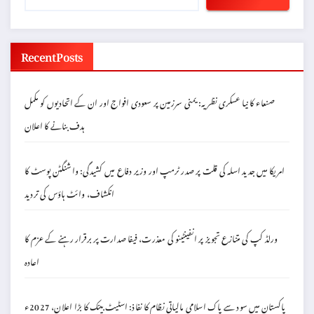
Recent Posts
صنعاء کا نیا عسکری نظریہ: یمنی سرزمین پر سعودی افواج اور ان کے اتحادیوں کو مکمل
ہدف بنانے کا اعلان
امریکا میں جدید اسلہ کی قلت پر صدر ٹرمپ اور وزیر دفاع میں کشیدگی: واشنگٹن پوسٹ کا
انکشاف، وائٹ ہاؤس کی تردید
ورلڈ کپ کی متنازع تجویز پر انفینٹینو کی معذرت، فیفا صدارت پر برقرار رہنے کے عزم کا
اعادہ
پاکستان میں سود سے پاک اسلامی مالیاتی نظام کا نفاذ: اسٹیٹ بینک کا بڑا اعلان، 2027ء