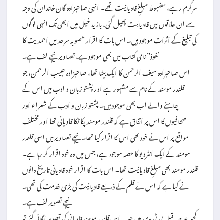
سرگرم رہے، مضبوط مبلغِ قادیانیت تھے۔ انہی صاحبزادہ گان خاندان کی وجہ
سے ان علاقوں میں قادیانیت پھیل گئی، بازید خیل میں ابھی تک انہی لوگوں
کی تبلیغ کے اثرات موجود ہیں۔ اس بات کا اقرار “صوبہ سرحد میں احمدیت کا
نفوذ” نامی کتاب میں بھی موجود ہے، تصاویر نیچے لف ہے۔
اس صاحبزادہ سیف الرحمن کا ایک بیٹا تھا، صاحبزادہ حبیب الرحمن، جو
قلندر مومند کے نام سے مشہور ہے اور پشتو زبان و ادب میں اس کے
چاہنے والے اب بھی موجود ہیں۔ پشتو زبان و ادب کے شعراء اور
صحافیوں کا اس پر اتفاق ہے کہ قلندر مومند پکا ٹکا قادیانی تھا اور مختلف
مواقع پر اس نے خود بھی اس کا اقرار کیا تھا۔ نیچے تصاویر میں اسی قلندر
مومند کے ایک انٹرویو کا حصہ موجود ہے، جس میں وہ خود اقرار کر رہا ہے۔
قلندر مومند بھی مبلغِ قادیانیت تھا۔ اس بات کا اقرار خود قادیانی تاریخ دانوں
نے کیا ہے کہ اس نے قلم کے ذریعے قادیانیت کی بڑی خدمت کی تھی۔
نیچے تصویر لف ہے۔
کچھ عرصہ قبل پی ٹی وی میں جب اس قلندر مومند قادیانی کی تصویر لگائی گئی تو