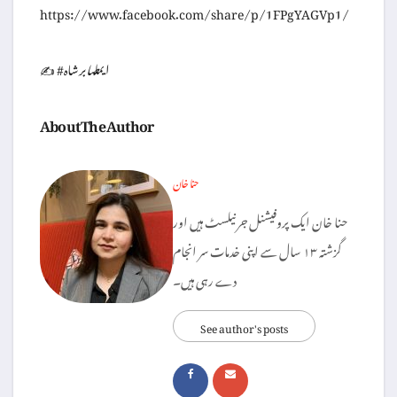
https://www.facebook.com/share/p/1FPgYAGVp1/
✍️ #ایمل
صابر
شاہ
About The Author
حنا خان
حنا خان ایک پروفیشنل جرنیلسٹ ہیں اور
گزشتہ ۱۳ سال سے اپنی خدمات سر انجام
دے رہی ہیں۔
See author's posts