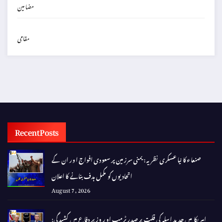
مضامین
مقامی
Recent Posts
صنعاء کا نیا عسکری نظریہ: یمنی سرزمین پر سعودی افواج اور ان کے
اتحادیوں کو مکمل ہدف بنانے کا اعلان
August 7, 2026
امریکا میں جدید اسلہ کی قلت پر صدر ٹرمپ اور وزیر دفاع میں کشیدگی: