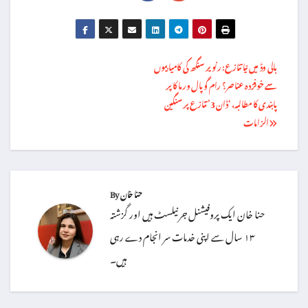
Post
بالی وڈ میں نیا تنازع: رنویر سنگھ کی کامیابیوں
سے خوفزدہ عناصر؟ رام گوپال ورما کا پر
navigation
پابندی کا مطالبہ، ‘ڈان 3’ تنازع پر سنگین
الزامات
حنا خان
By
حنا خان ایک پروفیشنل جرنیلسٹ ہیں اور گزشتہ
۱۳ سال سے اپنی خدمات سر انجام دے رہی
ہیں۔