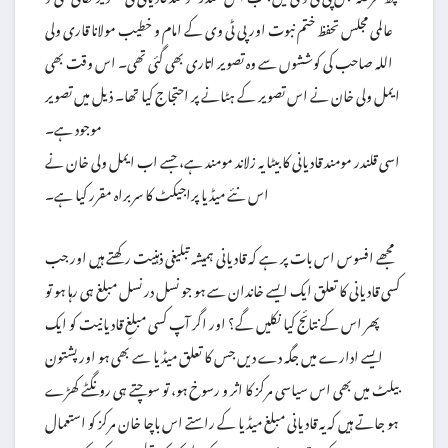
عالمی مجلس تحفظ ختم نبوت اور پی ٹی وی کے امام و خطیب مولانا قاری ولی
اللہ صاحب کی کوششوں سے وہ تصویر اتاری بھی گئی تھی۔ اس وقت بھی
ایمل ولی خان نے اس تصویر کے ہٹانے پر احتجاج کیا تھا۔ ذیل میں تصویر
موجود ہے۔
اسی قلندر مومند قادیانی کا بیٹا یہ زلاند مومند ہے، جسے اب ایمل ولی خان نے
اس نئے میڈیا پراجیکٹ کا سربراہ مقرر کیا ہے۔
مجھے افسوس اس بات پر ہے کہ قادیانی ہمیشہ تبلیغی ذہنیت رکھتے ہیں اور جب
کسی قادیانی کا تعلق ایک ایسے خاندان سے ہو جو نسل در نسل مبلغ ہی رہا ہو تو
پھر اس کے نتائج کیا نکلیں گے؟ اور اگر آپ کسی مبلغِ قادیانیت کو ایک
ایسے ادارے میں جگہ دے دیں جس کا تعلق میڈیا سے بھی ہو اور پشتون
بیلٹ میں بھی اس سیاسی مرکز کا اثر و رسوخ ہو، تو سوچتے ہی رونگٹے کھڑے
ہو جاتے ہیں کہ یہ قادیانی مبلغ میڈیا کے راستے اس باچا خان مرکز کو استعمال