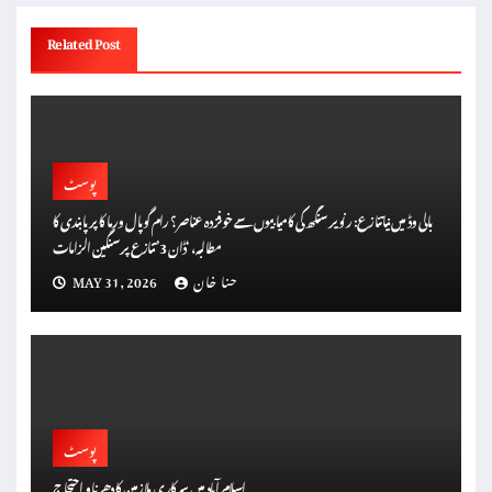
Related Post
پوسٹ
بالی وڈ میں نیا تنازع: رنویر سنگھ کی کامیابیوں سے خوفزدہ عناصر؟ رام گوپال ورما کا پر پابندی کا
مطالبہ، ‘ڈان 3’ تنازع پر سنگین الزامات
حنا خان
MAY 31, 2026
پوسٹ
اسلام آباد میں سرکاری ملازمین کا دھرنا و احتجاج