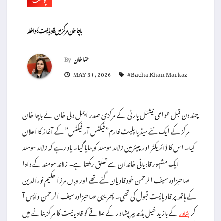
باچا خان مرکز میں قادیانیت کا داخلہ
حنا خان
By
MAY 31, 2026
#Bacha Khan Markaz
چند دن قبل عوامی نیشنل پارٹی کے مرکزی صدر ایمل ولی خان نے باچا خان
مرکز کے ایک نئے میڈیا پلیٹ فارم”فیکٹس آر فیکٹس” کے آغاز کا اعلان
کیا۔ اس کا ڈائریکٹر اور چیئرمین زلاند مومند کو بنایا گیا۔ یاد رہے کہ زلاند مومند
ایک مشہور قادیانی خاندان سے تعلق رکھتا ہے۔ زلاند مومند کے دادا
صاحبزادہ سیف الرحمن خود قادیان گئے تھے اور وہاں مرزا حکیم نورالدین
کے ہاتھ پر قادیانیت قبول کی تھی۔ پھر یہی صاحبزادہ سیف الرحمن واپس آ
کر
کے بازید خیل بڈھ بیر پشاور کے علاقے کو قادیانیت کا مرکز بنانے میں
پشاور