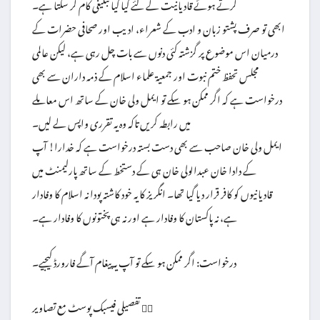
کرتے ہوئے قادیانیت کے لئے کیا کیا تبلیغی کام کر سکتا ہے۔
ابھی تو صرف پشتو زبان و ادب کے شعراء، ادیب اور صحافی حضرات کے
درمیان اس موضوع پر گزشتہ کئی دنوں سے بات چل رہی ہے، لیکن عالمی
مجلس تحفظ ختم نبوت اور جمعیۃ علماء اسلام کے ذمہ داران سے بھی
درخواست ہے کہ اگر ممکن ہو سکے تو ایمل ولی خان کے ساتھ اس معاملے
میں رابطہ کریں تاکہ وہ یہ تقرری واپس لے لیں۔
ایمل ولی خان صاحب سے بھی دست بستہ درخواست ہے کہ خدارا! آپ
کے دادا خان عبدالولی خان ہی کے دستخط کے ساتھ پارلیمنٹ میں
قادیانیوں کو کافر قرار دیا گیا تھا۔ انگریز کا یہ خود کاشتہ پودا نہ اسلام کا وفادار
ہے، نہ پاکستان کا وفادار ہے اور نہ ہی پختونوں کا وفادار ہے۔
درخواست: اگر ممکن ہو سکے تو آپ یہ پیغام آگے فارورڈ کیجیے۔
تفصیلی فیسبک پوسٹ مع تصاویر 👇🏻