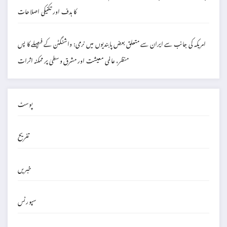
کا ہدف اور تکنیکی اصلاحات
امریکہ کی جانب سے ایران سے متعلق بعض پابندیوں میں نرمی: واشنگٹن کے فیصلے کا پس
منظر، عالمی معیشت اور مشرق وسطیٰ پر ممکنہ اثرات
پوسٹ
تفریح
خبریں
سپورٹس