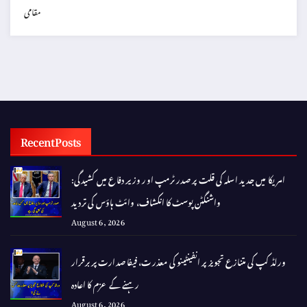
مقامی
Recent Posts
امریکا میں جدید اسلہ کی قلت پر صدر ٹرمپ اور وزیر دفاع میں کشیدگی:
واشنگٹن پوسٹ کا انکشاف، وائٹ ہاؤس کی تردید
August 6, 2026
ورلڈ کپ کی متنازع تجویز پر انفینٹینو کی معذرت، فیفا صدارت پر برقرار
رہنے کے عزم کا اعادہ
August 6, 2026