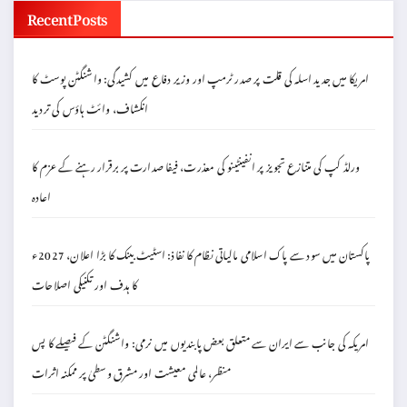
Recent Posts
امریکا میں جدید اسلہ کی قلت پر صدر ٹرمپ اور وزیر دفاع میں کشیدگی: واشنگٹن پوسٹ کا
انکشاف، وائٹ ہاؤس کی تردید
ورلڈ کپ کی متنازع تجویز پر انفینٹینو کی معذرت، فیفا صدارت پر برقرار رہنے کے عزم کا
اعادہ
پاکستان میں سود سے پاک اسلامی مالیاتی نظام کا نفاذ: اسٹیٹ بینک کا بڑا اعلان، 2027ء
کا ہدف اور تکنیکی اصلاحات
امریکہ کی جانب سے ایران سے متعلق بعض پابندیوں میں نرمی: واشنگٹن کے فیصلے کا پس
منظر، عالمی معیشت اور مشرق وسطیٰ پر ممکنہ اثرات