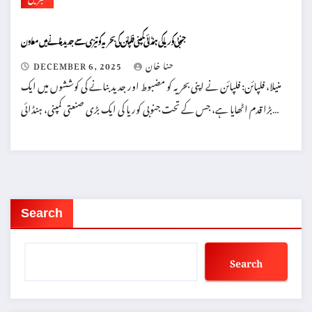
جنوبی کوریا کی ہنڈائی کمپنی فلپائن کی بحریہ کو تیزی سے جدید بنانے میں معاون
حنا خان
DECEMBER 6, 2025
منیلا، فلپائن: فلپائن نے اپنی بحریہ کو مضبوط اور جدید بنانے کی کوششوں میں ایک
بڑا قدم اٹھایا ہے، جس کے تحت جنوبی کوریا کی ایک بڑی صنعتی کمپنی، ہنڈائی…
Search
Search