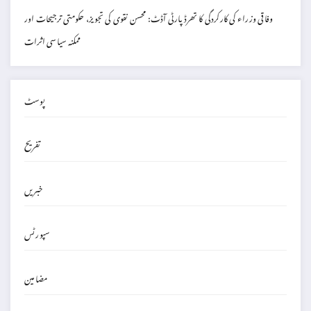
وفاقی وزراء کی کارکردگی کا تھرڈ پارٹی آڈٹ: محسن نقوی کی تجویز، حکومتی ترجیحات اور
ممکنہ سیاسی اثرات
پوسٹ
تفریح
خبریں
سپورٹس
مضامین