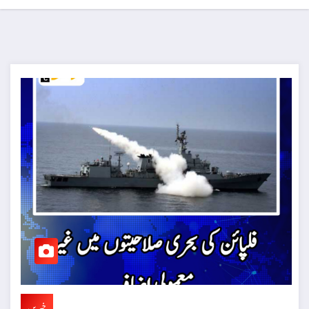
خبریں