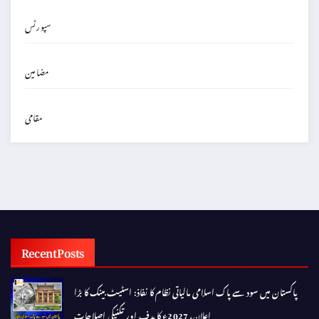
سپورٹس
مضامین
مقامی
Recent Posts
پاکستان میں سود سے پاک اسلامی مالیاتی نظام کا نفاذ: اسٹیٹ بینک کا بڑا
اعلان، 2027ء کا ہدف اور تکنیکی اصلاحات