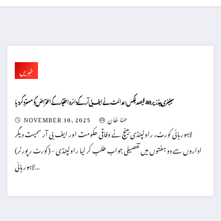
خبریں
سینیٹری پیڈز پر 40 فیصد ٹیکس: عدالت نے ایف بی آر کے دائرہ اختیار کے اعتراض کو مسترد کردیا
حنا خان
NOVEMBER 30, 2025
لاہور ہائی کورٹ، راولپنڈی بینچ نے وفاقی حکومت اور ایف بی آر سمیت دیگر
اداروں سے دو ہفتوں میں تفصیلی جواب طلب کر لیا راولپنڈی – (کورٹ رپورٹر)
لاہور ہائی…