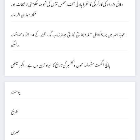
وفاقی وزراء کی کارکردگی کا تھرڈ پارٹی آڈٹ: محسن نقوی کی تجویز، حکومتی ترجیحات اور
ممکنہ سیاسی اثرات
بحیرۂ احمر میں پروجیکٹائل حملہ: بھارتی تجارتی جہاز ڈوب گیا، عملے کے 14 افراد بحفاظت
ریسکیو
پانچ اگست مقبوضہ جموں و کشمیر کی تاریخ کا سیاہ ترین دن ہے۔ اکبر سیٹھی
پوسٹ
تفریح
خبریں