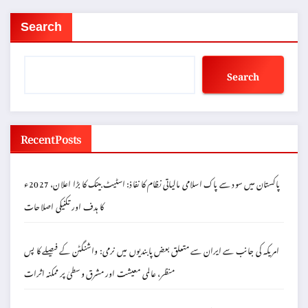
Search
Search
Recent Posts
پاکستان میں سود سے پاک اسلامی مالیاتی نظام کا نفاذ: اسٹیٹ بینک کا بڑا اعلان، 2027ء
کا ہدف اور تکنیکی اصلاحات
امریکہ کی جانب سے ایران سے متعلق بعض پابندیوں میں نرمی: واشنگٹن کے فیصلے کا پس
منظر، عالمی معیشت اور مشرق وسطیٰ پر ممکنہ اثرات