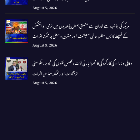
August 5, 2026
امریکہ کی جانب سے ایران سے متعلق بعض پابندیوں میں نرمی: واشنگٹن
کے فیصلے کا پس منظر، عالمی معیشت اور مشرق وسطیٰ پر ممکنہ اثرات
August 5, 2026
وفاقی وزراء کی کارکردگی کا تھرڈ پارٹی آڈٹ: محسن نقوی کی تجویز، حکومتی
ترجیحات اور ممکنہ سیاسی اثرات
August 5, 2026