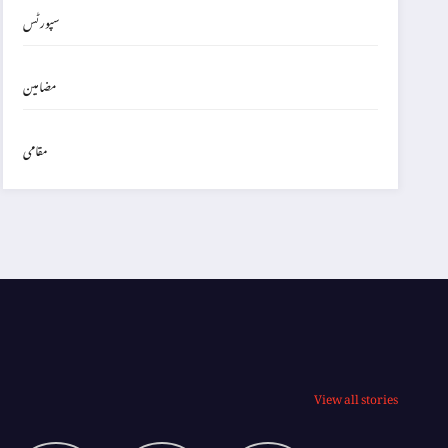
سپورٹس
مضامین
مقامی
View all stories