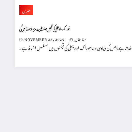
خبریں
خوراک اوبجلی کی قیمتیں صارفین پر مزید بوجھ ڈالیں گی
حنا خان
NOVEMBER 28, 2025