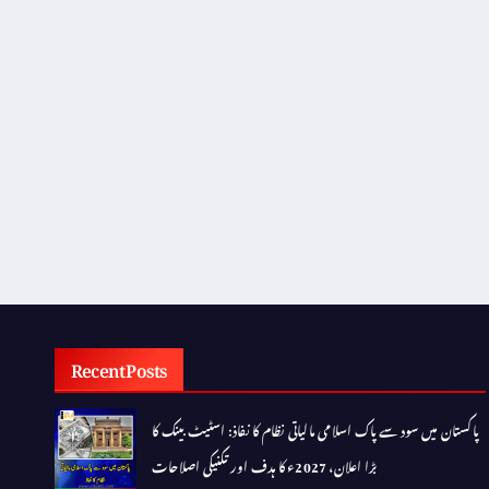
Recent Posts
پاکستان میں سود سے پاک اسلامی مالیاتی نظام کا نفاذ: اسٹیٹ بینک کا
بڑا اعلان، 2027ء کا ہدف اور تکنیکی اصلاحات