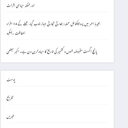
اور ممکنہ سیاسی اثرات
بحیرۂ احمر میں پروجیکٹائل حملہ: بھارتی تجارتی جہاز ڈوب گیا، عملے کے 14 افراد
بحفاظت ریسکیو
پانچ اگست مقبوضہ جموں و کشمیر کی تاریخ کا سیاہ ترین دن ہے۔ اکبر سیٹھی
پوسٹ
تفریح
خبریں