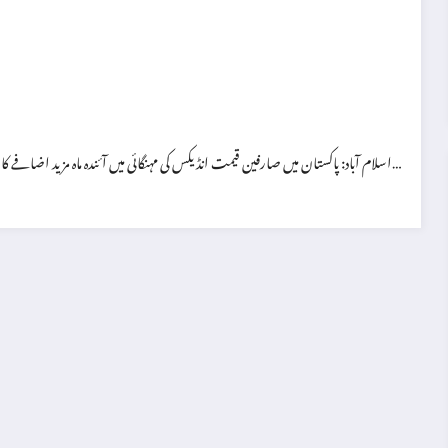
اسلام آباد: پاکستان میں صارفین قیمت انڈیکس کی مہنگائی میں آئندہ ماہ مزید اضافے کا خدشہ ہے، جس کی بنیادی وجہ خوراک اور بجلی کی قیمتوں میں مسلسل اضافہ ہے۔…