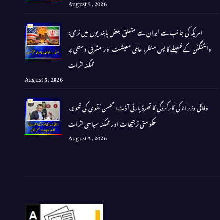
August 5, 2026
امریکہ کی جانب سے ایران سے متعلق بعض پابندیوں میں نرمی:
واشنگٹن کے فیصلے کا پس منظر، عالمی معیشت اور مشرق وسطیٰ پر
ممکنہ اثرات
August 5, 2026
وفاقی وزراء کی کارکردگی کا تھرڈ پارٹی آڈٹ: محسن نقوی کی تجویز،
حکومتی ترجیحات اور ممکنہ سیاسی اثرات
August 5, 2026