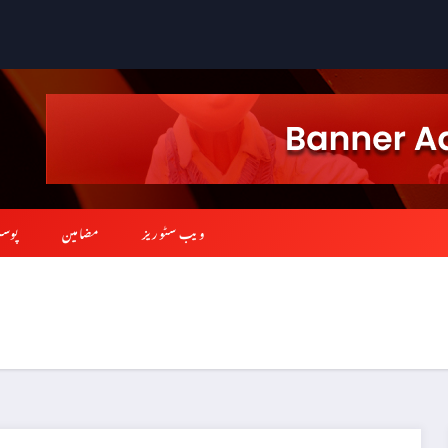
ویب سٹوریز
مضامین
پوس