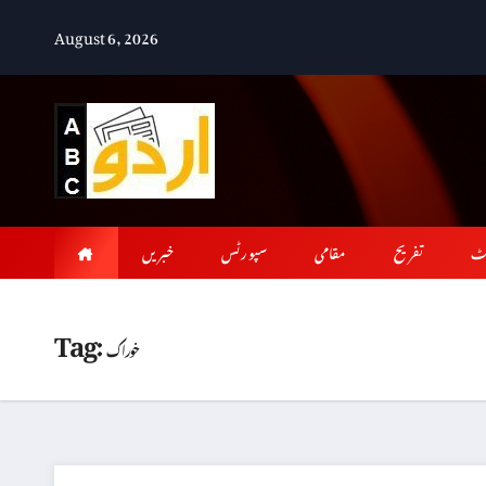
Skip
August 6, 2026
to
content
ٹ
تفریح
مقامی
سپورٹس
خبریں
Tag:
خوراک