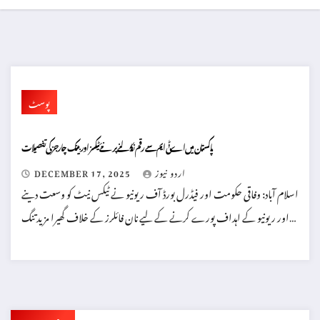
پوسٹ
پاکستان میں اے ٹی ایم سے رقم نکالنے پر نئے ٹیکسز اور بینک چارجز کی تفصیلات
اردو نیوز
DECEMBER 17, 2025
اسلام آباد: وفاقی حکومت اور فیڈرل بورڈ آف ریونیو نے ٹیکس نیٹ کو وسعت دینے
اور ریونیو کے اہداف پورے کرنے کے لیے نان فائلرز کے خلاف گھیرا مزید تنگ…