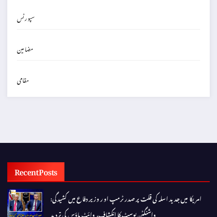
سپورٹس
مضامین
مقامی
Recent Posts
امریکا میں جدید اسلہ کی قلت پر صدر ٹرمپ اور وزیر دفاع میں کشیدگی:
واشنگٹن پوسٹ کا انکشاف، وائٹ ہاؤس کی تردید