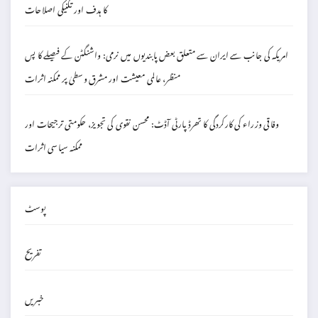
کا ہدف اور تکنیکی اصلاحات
امریکہ کی جانب سے ایران سے متعلق بعض پابندیوں میں نرمی: واشنگٹن کے فیصلے کا پس
منظر، عالمی معیشت اور مشرق وسطیٰ پر ممکنہ اثرات
وفاقی وزراء کی کارکردگی کا تھرڈ پارٹی آڈٹ: محسن نقوی کی تجویز، حکومتی ترجیحات اور
ممکنہ سیاسی اثرات
پوسٹ
تفریح
خبریں