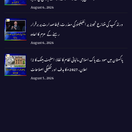
August 6, 2026
ورلڈ کپ کی متنازع تجویز پر انفینٹینو کی معذرت، فیفا صدارت پر برقرار
رہنے کے عزم کا اعادہ
August 6, 2026
پاکستان میں سود سے پاک اسلامی مالیاتی نظام کا نفاذ: اسٹیٹ بینک کا بڑا
اعلان، 2027ء کا ہدف اور تکنیکی اصلاحات
August 5, 2026