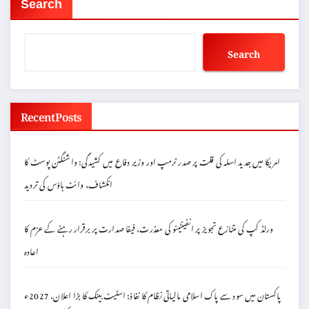
Search
Search
Recent Posts
امریکا میں جدید اسلہ کی قلت پر صدر ٹرمپ اور وزیر دفاع میں کشیدگی: واشنگٹن پوسٹ کا
انکشاف، وائٹ ہاؤس کی تردید
ورلڈ کپ کی متنازع تجویز پر انفینٹینو کی معذرت، فیفا صدارت پر برقرار رہنے کے عزم کا
اعادہ
پاکستان میں سود سے پاک اسلامی مالیاتی نظام کا نفاذ: اسٹیٹ بینک کا بڑا اعلان، 2027ء