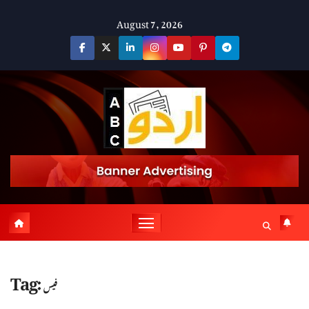
Skip
August 7, 2026
to
content
Tag:
فیس